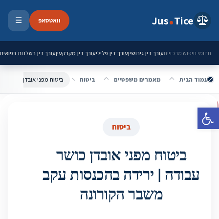
ילוג לתוכן
Jus
Tice
וואטסאפ
☰
פתיחת 
עורך דין גירושין
עורך דין פלילי
עורך דין מקרקעין
עורך דין רשלנות רפואית
תחומי חיפוש מרכזיים
עמוד הבית
מאמרים משפטיים
ביטוח
פתח סרגל נגישות
ביטוח
ביטוח מפני אובדן כושר
עבודה | ירידה בהכנסות עקב
משבר הקורונה