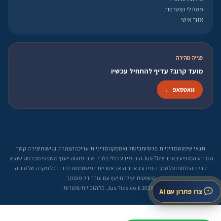
מסלולי הצטרפות
אזור אישי
פנייה מהירה
מועד קרוב? עדיף להתחיל עכשיו
וואטסאפ ←
תנאי שימוש
מדיניות פרטיות
ביטול ואספקה
מדיניות עריכה
הצהרת נגישות
יצירת קשר
המידע המופיע באתר Jus-Tice הינו מידע כללי בלבד ואינו מהווה ייעוץ משפטי מכל סוג שהוא.
קבלת החלטות על סמך המידע באתר היא באחריות המשתמש בלבד. בכל מקרה של סוגיה
משפטית יש להתייעץ עם עורך דין מוסמך.
© 2026 Jus-Tice.co.il. כל הזכויות שמורות.
צרו פתרון עם AI