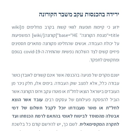
ירידה בהכנסות עקב משבר הקורונה
ידוע כי קיימות תופעות לוואי קשות בקרב מחלימים מ[wiki
title="מגפת הקורונה" base="HE"]קורונה[/wiki] המשפיעות
על יכולת העבודה. אנשים שהחלימו מקורונה מתארים תסמינים
פיזיים קשים לצד השלכות נפשיות שהותירה ה-covid-19 בגופם
ומתקשים לתפקד.
ישנם מקרים של פגיעה בהכנסה אשר אינם קשורים לאובדן כושר
עבודה כלל, אלא למצב שוק העבודה. בימים אלו, חלק ניכר מן
העובדים בישראל הוצאו לחל"ת או פוטרו עקב וירוס הקורונה אשר
הוביל להפסקת פעילותם של עסקים רבים.
עובד אשר הוצא
לחל"ת או פוטר מעבודתו יוכל לקבל תשלום של דמי
אבטלה מהמוסד לביטוח לאומי בהתאם לרמת הכנסתו ועד
לתקרה המקסימאלית
. לשם כך, יש להירשם קודם כל בלשכת