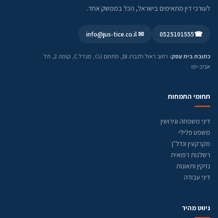
לעורכי דין מתאימים בישראל, הכל בממשק אחד.
✉ info@jus-tice.co.il
0525101555
☎
כתובת בית עסק:
רחוב ראול ולנברג 18, מתחם CU, מגדל C, קומה 2, תל
אביב-יפו
תחומי התמחות
דיני משפחה וגירושין
משפט פלילי
מקרקעין ונדל"ן
רשלנות רפואית
נזיקין ותאונות
דיני עבודה
ניווט מהיר