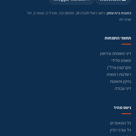
כתובת בית עסק:
רחוב ראול ולנברג 18, מתחם CU, מגדל C, קומה 2, תל
אביב-יפו
תחומי התמחות
דיני משפחה וגירושין
משפט פלילי
מקרקעין ונדל"ן
רשלנות רפואית
נזיקין ותאונות
דיני עבודה
ניווט מהיר
כל המאמרים
כל עורכי הדין