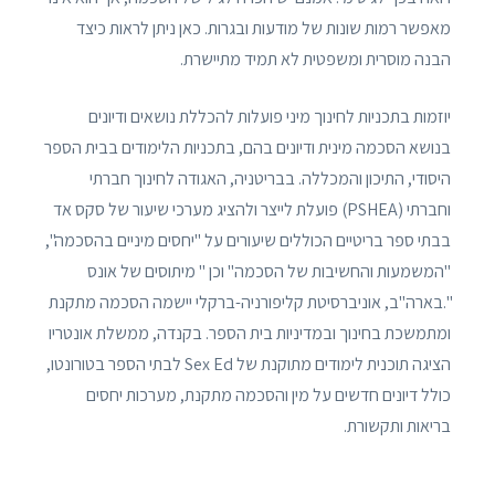
מאפשר רמות שונות של מודעות ובגרות. כאן ניתן לראות כיצד
הבנה מוסרית ומשפטית לא תמיד מתיישרת.
יוזמות בתכניות לחינוך מיני פועלות להכללת נושאים ודיונים
בנושא הסכמה מינית ודיונים בהם, בתכניות הלימודים בבית הספר
היסודי, התיכון והמכללה. בבריטניה, האגודה לחינוך חברתי
וחברתי (PSHEA) פועלת לייצר ולהציג מערכי שיעור של סקס אד
בבתי ספר בריטיים הכוללים שיעורים על "יחסים מיניים בהסכמה",
"המשמעות והחשיבות של הסכמה" וכן " מיתוסים של אונס
".בארה"ב, אוניברסיטת קליפורניה-ברקלי יישמה הסכמה מתקנת
ומתמשכת בחינוך ובמדיניות בית הספר. בקנדה, ממשלת אונטריו
הציגה תוכנית לימודים מתוקנת של Sex Ed לבתי הספר בטורונטו,
כולל דיונים חדשים על מין והסכמה מתקנת, מערכות יחסים
בריאות ותקשורת.