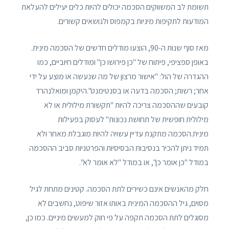
תשומת לב המשווקים הסכמה יכולים להיות כלים יעילים להעלאת
המודעות לתקיפות מיניות בקמפוס ולנושאים קשורים.
מאז סוף שנות ה-90, הוצעו מודלים חדשים של הסכמה מינית.
באופן ספציפי, פיתוח של "כן פירושו כן" ומודלים חיוביים, כמו
ההגדרה של הול: "אישור מרצון של מה שנעשה או מוצע על ידי
אחר; רשות; הסכמה בדעה או בסנטימנט".היקמן ומואלנהרד
קובעים שההסכמה צריכה להיות "תקשורת מילולית או לא
מילולית חופשית של תחושת נכונות" לעסוק בפעילות
מינית.הסכמה מתקנת עדיין עשויה להיות מוגבלת מאחר ולא
תמיד ניתן להכיר בנסיבות הבסיסיות והפרטניות סביב ההסכמה
במודל "כן אומר כן", או במודל "לא אומר לא".
חלק מהאנשים אינם כשירים לתת הסכמה. קטינים מתחת לגיל
מסוים, גיל ההסכמה המינית באותו אזור שיפוט, נחשבים לא
מסוגלים לתת הסכמה תקפה על פי חוק למעשים מיניים. כמו כן,