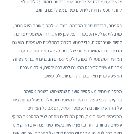
אנשים עם מחלת אלצהיימר או מוגבלויות דומות עלולים שלא
לתת הסכמה חוקית ליחסים מיניים אפילו עם בן זוגם.
בספרות, הגדרות סביב הסכמה וכיצד יש למסור אותה היו סותרות,
מוגבלות או ללא הסכמה. רופא טען שההגדרה המשפטית צריכה
להיות אוניברסלית, כדי למנוע בלבול בהחלטות משפטיות. הוא גם
הדגים כיצד המושג המוסרי של הסכמה לא תמיד מתיישב עם
המושג המשפטי. לדוגמה, חלק מהאחים הבוגרים או בני משפחה
אחרים עשויים להיכנס מרצונם למערכת יחסים, אולם מערכת
המשפט עדיין רואה בכך גילוי עריות, ולכן פשע.
מספר מומחים משפטיים טוענים שהשימוש בשפה מסוימת
בחקיקה לגבי פעילויות מיניות משפחתיות אלה מפעיל מניפולציות
על הקורא לראות בה לא מוסרי ופליל, גם אם כל הצדדים
מסכימים.באופן דומה, חלק מהילדים מתחת לגיל ההסכמה החוקי
עשויים לבחור ביודעין וברצון להיות בקשר מיני. עם זאת, החוק אינו
רואה בכך לגיטימי. אמנם יש הכרח לגיל של הסכמה, אך הוא אינו