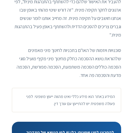
להעביר את האישור שלהם כדי להשתתף בהתנהגות מינית", לפי
ארגונים לחקר תקיפה מינית. "זה דורש שינוי מהותי באופן שבו
אנחנו חושבים על תקיפה מינית. זה מחייב אותנו לומר שנשים
וגברים צריכים להסכים הדדית ולהשתתף באופן פעיל בהתנהגות
מינית."
סוכנויות ויוזמות של האו"ם בתכניות לחינוך מיני מאמינים
שלהוראת נושא ההסכמה כחלק מחינוך מיני מקיף מועיל.סוגי
הסכמה כוללים הסכמה משתמעת, הסכמה מפורשת, הסכמה
מדעת והסכמה פה אחד.
המידע באתר הוא מידע כללי ואינו מהווה ייעוץ משפטי. לפני
פעולה משפטית יש להתייעץ עם עורך דין.
להתכונן לפני שפונים: כלי AI לפי הנושא של המדריך