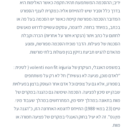
יריב; ההסכמה המשתמעת תהיה תקפה כאשר האלימות היא
בדרך כלל וסביר שיש להתייחס אליה כמקרית לענף הספורט
המדובר.הסכמה מפורשת קיימת כאשר יש הסכמה בעל פה או
בכתב, במיוחד בחוזה. לדוגמה, עסקים עשויים לדרוש מאנשים
לחתום על כתב ויתור (הנקרא ויתור על אחריות) הכרה וקבלת
הסכנות של פעילות. הדבר מוכיח הסכמה מפורשת, ומונע
מהאדם להגיש תביעת נזיקין בגין פעולות בלתי מורשות.
במשפט האנגלי, העיקרון של volenti non fit injuria ( לטינית :
"לאדם מוכן, פגיעה לא נעשית") חל לא רק על משתתפים
בספורט, אלא גם על צופים וכל אדם אחר העוסק ברצון בפעילויות
שבהן יש סיכון לפציעה. הסכמה שימשה גם כהגנה במקרים של
מוות בתאונה במהלך יחסי מין, המתרחשים במהלך שעבוד מיני.
טיים (23 במאי 1988) התייחס לדוגמא האחרונה הזו, כ"הגנה על
מין גס ". זה לא יעיל בחוק האנגלי במקרים של פציעה חמורה או
מוות.