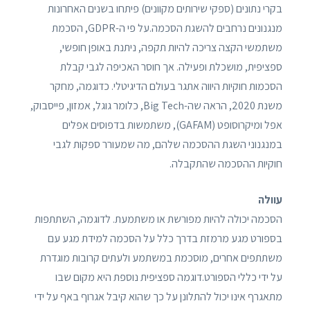
בקרי נתונים (ספקי שירותים מקוונים) פיתחו בשנים האחרונות
מנגנונים נרחבים להשגת הסכמה.על פי ה-GDPR, הסכמת
משתמשי הקצה צריכה להיות תקפה, ניתנת באופן חופשי,
ספציפית, מושכלת ופעילה. אך חוסר האכיפה לגבי קבלת
הסכמות חוקיות היווה אתגר בעולם הדיגיטלי. כדוגמה, מחקר
משנת 2020, הראה שה-Big Tech, כלומר גוגל, אמזון, פייסבוק,
אפל ומיקרוסופט (GAFAM), משתמשות בדפוסים אפלים
במנגנוני השגת ההסכמה שלהם, מה שמעורר ספקות לגבי
חוקיות ההסכמה שהתקבלה.
עוולה
הסכמה יכולה להיות מפורשת או משתמעת. לדוגמה, השתתפות
בספורט מגע מרמזת בדרך כלל על הסכמה למידת מגע עם
משתתפים אחרים, מוסכמת במשתמע ולעתים קרובות מוגדרת
על ידי כללי הספורט.דוגמה ספציפית נוספת היא מקום שבו
מתאגרף אינו יכול להתלונן על כך שהוא קיבל אגרוף באף על ידי