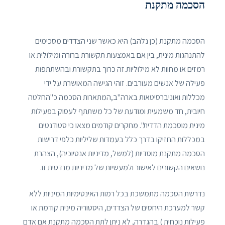
הסכמה מתקנת
הסכמה מתקנת (כן נלהב) היא כאשר שני הצדדים מסכימים
להתנהגות מינית, בין אם באמצעות תקשורת ברורה ומילולית או
רמזים או מחוות לא מילוליות.זה כרוך בתקשורת ובהשתתפות
פעילה של אנשים מעורבים. זוהי הגישה המאושרת על ידי
מכללות ואוניברסיטאות בארה"ב,המתארות הסכמה כ"החלטה
חיובית, חד משמעית ומודעת של כל משתתף לעסוק בפעילות
מינית מוסכמת הדדית". מחקרים קודמים מצאו כי סטודנטים
במכללות החזיקו בדרך כלל בעמדות שליליות כלפי דרישות
הסכמה מתקנת מוסדיות (למשל, מדיניות אנטיוכיה), הצהרת
נושאים הקשורים לאישור ולמעשיות של מדיניות מנדטית זו.
נדרשת הסכמה מתמשכת בכל רמות האינטימיות המיניות ללא
קשר למערכת היחסים של הצדדים, היסטוריה מינית קודמת או
פעילות נוכחית ).בהגדרה, לא ניתן לתת הסכמה מתקנת אם אדם