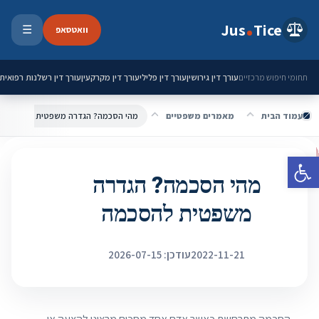
ילוג לתוכן
Jus
Tice
וואטסאפ
☰
פתיחת 
עורך דין גירושין
עורך דין פלילי
עורך דין מקרקעין
עורך דין רשלנות רפואית
תחומי חיפוש מרכזיים
עמוד הבית
מאמרים משפטיים
מהי הסכמה? הגדרה משפטית להסכמה
פתח סרגל נגישות
מהי הסכמה? הגדרה
משפטית להסכמה
2022-11-21
עודכן: 2026-07-15