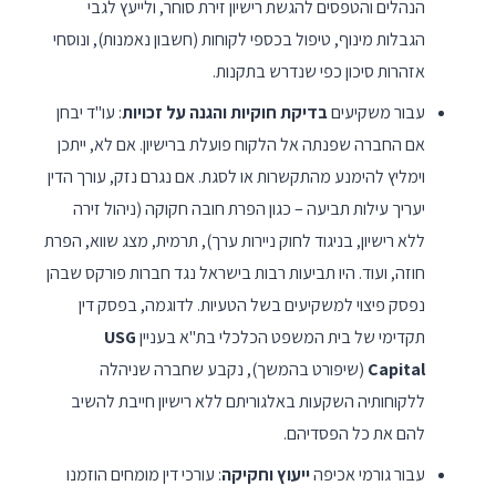
הנהלים והטפסים להגשת רישיון זירת סוחר, ולייעץ לגבי
הגבלות מינוף, טיפול בכספי לקוחות (חשבון נאמנות), ונוסחי
אזהרות סיכון כפי שנדרש בתקנות.
עבור משקיעים
בדיקת חוקיות והגנה על זכויות
: עו"ד יבחן
אם החברה שפנתה אל הלקוח פועלת ברישיון. אם לא, ייתכן
וימליץ להימנע מהתקשרות או לסגת. אם נגרם נזק, עורך הדין
יעריך עילות תביעה – כגון הפרת חובה חקוקה (ניהול זירה
ללא רישיון, בניגוד לחוק ניירות ערך), תרמית, מצג שווא, הפרת
חוזה, ועוד. היו תביעות רבות בישראל נגד חברות פורקס שבהן
נפסק פיצוי למשקיעים בשל הטעיות. לדוגמה, בפסק דין
תקדימי של בית המשפט הכלכלי בת"א בעניין
USG
Capital
(שיפורט בהמשך), נקבע שחברה שניהלה
ללקוחותיה השקעות באלגוריתם ללא רישיון חייבת להשיב
להם את כל הפסדיהם.
עבור גורמי אכיפה
ייעוץ וחקיקה
: עורכי דין מומחים הוזמנו