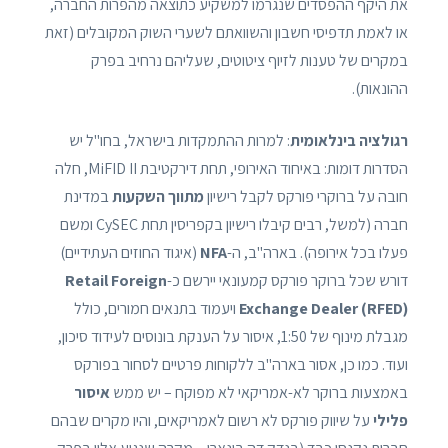
את היקף ההפסדים שנגרמו למשקיע כתוצאה מהפרות החברה,
או לאמת תדפיסי חשבון והשוואתם לשערי השוק המקובלים (זאת
במקרים של טענות לזיוף ציטוטים, שעליהם נרחיב בפרק
ההונאות).
רגולציה בינלאומית
: למרות ההתמקדות בישראל, בחו"ל יש
הסדרות דומות: באיחוד האירופי, תחת דירקטיבת MiFID II, חלה
חובה על ברוקרי פורקס לקבל רישיון
מתווך השקעות
במדינת
חברה (למשל, רבים קיבלו רישיון בקפריסין תחת CySEC ומשם
פעלו בכל אירופה). בארה"ב, ה-
NFA
(איגוד החוזים העתידיים)
דורש שכל ברוקר פורקס קמעונאי יירשם כ-
Retail Foreign
Exchange Dealer (RFED)
ויעמוד בתנאים חמורים, כולל
מגבלת מינוף של 1:50, איסור על הענקת בונוסים לעידוד סיכון,
ועוד. כמו כן, אסור בארה"ב ללקוחות פרטיים לסחור בפורקס
באמצעות ברוקר לא-אמריקאי לא מפוקח – יש ממש
איסור
פלילי
על שיווק פורקס לא רשום לאמריקאים, והיו מקרים שבהם