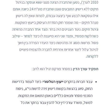
2010 לערך), נטען שהחברה הציגה מצגי שווא ועסקה בניהול
תיקים ללא רישיון. התובעים טענו שחברת מט"ח 24 כיוונה אותם
אילו עסקאות לבצע ואף ביצעה עבורם, למרות שאין לה רישיון
מנהל תיקים – מה שמפר חוק הסדרת העיסוק בייעוץ השקעות
וניהול תיקים. ניגוד העניינים היה ברור: מצד אחד החברה מרוויחה
כשהלקוח מפסיד, ומצד שני היא מייעצת לו כיצד לסחור – שילוב
פסול. פרשות מסוג זה מדגימות כיצד היעדר הפרדה בין תיווך
לניהול עלול ליצור אחריות אזרחית לחברה ולהצמיח פיצויים
ללקוחות.
תפקיד עורך הדין
במסחר פורקס רגיל הוא לרוב:
עבור חברות ברוקרים
ייעוץ רגולטורי
: כיצד לעמוד בדרישות
החוק, סיוע בהגשת בקשות רישיון זירה לרשות ני"ע, ניסוח
הסכמי מסחר ותנאים כלליים באופן התואם את התקנות.
למשל, משרד עורכי דין יכול להכין עבור ברוקר את כל