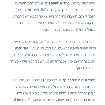
שהשתמשו באלגו)
במלוא ההפסדים
שנגרמו להם. התביעה
הייצוגית הסתיימה בניצחון הלקוחות, ו-USG (שבינתיים קרסה)
חויבה לשלם. חשיבות פס"ד זה היא שאוסר למעשה על חברות
פורקס להציע "תוכנות קסם" למסחר אוטומטי – אם התוכנה
מקבלת החלטות במקום הלקוח, זו עבירה.
דברים אלה הובהרו היטב בפסק הדין:
"האלגוטריידינג… הייתה
בלתי חוקית וחייבה רישיון לניהול תיקי השקעות"
; עוד נקבע
ש"חברה… אינה יכולה להציע ללקוחותיה תוכנות אלגו-טריידינג
שכן בכך תיחשב כמי שמנהלת השקעות עבור לקוחותיה – פעולה
האסורה בחוק".
מנהל תיקים מול ברוקר
: יש להבחין בין ברוקר לזירה, המטפלת
בביצוע, לבין מנהל התיק שמחליט על אסטרטגיית ההשקעה.
תיתכן הפרדה: למשל, לקוח נותן למנהל תיקים מורשה גישה
לחשבונו בברוקר (באמצעות Limited Power of Attorney),