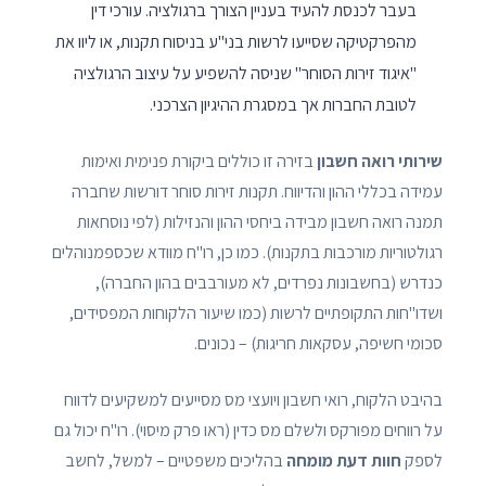
בעבר לכנסת להעיד בעניין הצורך ברגולציה. עורכי דין
מהפרקטיקה שסייעו לרשות בני"ע בניסוח תקנות, או ליוו את
"איגוד זירות הסוחר" שניסה להשפיע על עיצוב הרגולציה
לטובת החברות אך במסגרת ההיגיון הצרכני.
שירותי רואה חשבון
בזירה זו כוללים ביקורת פנימית ואימות
עמידה בכללי ההון והדיווח. תקנות זירות סוחר דורשות שחברה
תמנה רואה חשבון מבידה ביחסי ההון והנזילות (לפי נוסחאות
רגולטוריות מורכבות בתקנות). כמו כן, רו"ח מוודא שכספמנוהלים
כנדרש (בחשבונות נפרדים, לא מעורבבים בהון החברה),
ושדו"חות התקופתיים לרשות (כמו שיעור הלקוחות המפסידים,
סכומי חשיפה, עסקאות חריגות) – נכונים.
בהיבט הלקוח, רואי חשבון ויועצי מס מסייעים למשקיעים לדווח
על רווחים מפורקס ולשלם מס כדין (ראו פרק מיסוי). רו"ח יכול גם
לספק
חוות דעת מומחה
בהליכים משפטיים – למשל, לחשב