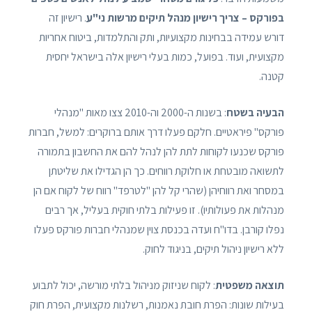
בפורקס – צריך רישיון מנהל תיקים מרשות ני"ע
. רישיון זה
דורש עמידה בבחינות מקצועיות, ותק והתלמדות, ביטוח אחריות
מקצועית, ועוד. בפועל, כמות בעלי רישיון אלה בישראל יחסית
קטנה.
הבעיה בשטח
: בשנות ה-2000 וה-2010 צצו מאות "מנהלי
פורקס" פיראטיים. חלקם פעלו דרך אותם ברוקרים: למשל, חברות
פורקס שכנעו לקוחות לתת להן לנהל להם את החשבון בתמורה
לתשואה מובטחת או חלוקת רווחים. כך הן הגדילו את שליטתן
במסחר ואת רווחיהן (שהרי קל להן "לטרפד" רווח של לקוח אם הן
מנהלות את פעולותיו). זו פעילות בלתי חוקית בעליל, אך רבים
נפלו קורבן. בדו"ח ועדה בכנסת צוין שמנהלי חברות פורקס פעלו
ללא רישיון ניהול תיקים, בניגוד לחוק.
תוצאה משפטית
: לקוח שניזוק מניהול בלתי מורשה, יכול לתבוע
בעילות שונות: הפרת חובת נאמנות, רשלנות מקצועית, הפרת חוק