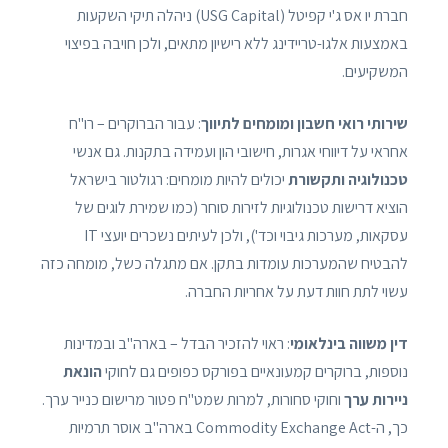
חברת יו אס ג'י קפיטל (USG Capital) ניהלה תיקי השקעות
באמצעות אלגו-טריידינג ללא רישיון מתאים, ולכן חויבה בפיצוי
המשקיעים.
שירותי רואי חשבון ומומחים לתיווך
: עבור הברוקרים – רו"ח
אחראי על דיווחי אגרות, חישובי הון ועמידה בתקנות. גם אנשי
טכנולוגיה ותקשורת
יכולים להיות מומחים: רגולטור בישראל
הוציא דרישות טכנולוגיות לזירות סוחר (כמו שמירת לוגים של
עסקאות, מערכות גיבוי וכד'), ולכן לעיתים נשכרים יועצי IT
להבטיח שהמערכות עומדות בתקן. אם מתגלה כשל, מומחה כזה
עשוי לתת חוות דעת על אחריות החברה.
דין משווה בינלאומי
: ראוי להזכיר הבדל – בארה"ב ובמדינות
נוספות, ברוקרים קמעונאיים בפורקס כפופים גם לחוקי
הונאת
ניירות ערך
וחוקי סחורות, למרות שמט"ח פטור מרישום כנייר ערך.
כך, ה-Commodity Exchange Act בארה"ב אוסר תרמיות