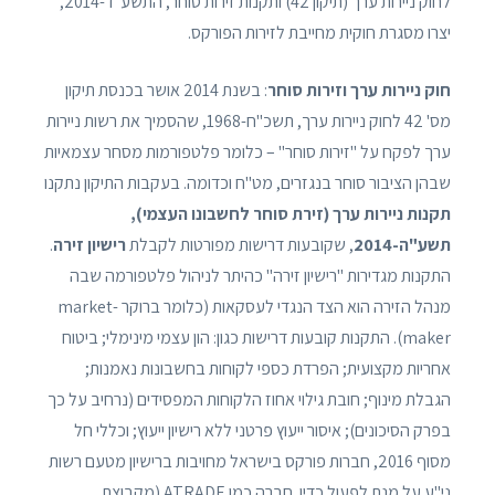
לחוק ניירות ערך (תיקון 42) ותקנות זירות סוחר, התשע"ד-2014,
יצרו מסגרת חוקית מחייבת לזירות הפורקס.
חוק ניירות ערך וזירות סוחר
: בשנת 2014 אושר בכנסת תיקון
מס' 42 לחוק ניירות ערך, תשכ"ח-1968, שהסמיך את רשות ניירות
ערך לפקח על "זירות סוחר" – כלומר פלטפורמות מסחר עצמאיות
שבהן הציבור סוחר בנגזרים, מט"ח וכדומה. בעקבות התיקון נתקנו
תקנות ניירות ערך (זירת סוחר לחשבונו העצמי),
תשע"ה-2014
, שקובעות דרישות מפורטות לקבלת
רישיון זירה
.
התקנות מגדירות "רישיון זירה" כהיתר לניהול פלטפורמה שבה
מנהל הזירה הוא הצד הנגדי לעסקאות (כלומר ברוקר market-
maker). התקנות קובעות דרישות כגון: הון עצמי מינימלי; ביטוח
אחריות מקצועית; הפרדת כספי לקוחות בחשבונות נאמנות;
הגבלת מינוף; חובת גילוי אחוז הלקוחות המפסידים (נרחיב על כך
בפרק הסיכונים); איסור ייעוץ פרטני ללא רישיון ייעוץ; וכללי חל
מסוף 2016, חברות פורקס בישראל מחויבות ברישיון מטעם רשות
ני"ע על מנת לפעול כדין. חברה כמו ATRADE (מקבוצת