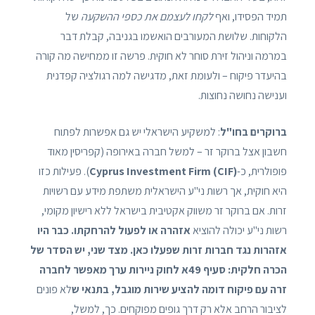
תמיד הפסידו, ואף
לקחו לעצמם את כספי ההשקעה
של
הלקוחות. שלושת המעורבים הואשמו בגניבה, קבלת דבר
במרמה וניהול זירת סוחר לא חוקית. פרשה זו ממחישה מה קורה
בהיעדר פיקוח – ולעומת זאת, מדגישה למה רגולציה קפדנית
וענישה נחושה נחוצות.
ברוקרים בחו"ל
: למשקיע הישראלי יש גם אפשרות לפתוח
חשבון אצל ברוקר זר – למשל חברה באירופה (קפריסין מאוד
פופולרית, כ-
Cyprus Investment Firm (CIF)
). פעילות כזו
היא חוקית, אך רשות ני"ע הישראלית משתפת מידע עם רשויות
זרות. אם ברוקר זר משווק אקטיבית בישראל ללא רישיון מקומי,
רשות ני"ע יכולה להוציא
אזהרה או לפעול להרחקתו. כבר היו
אזהרות נגד חברות זרות שפעלו כאן. מצד שני, יש הסדר של
הכרה חלקית: סעיף 49א לחוק ניירות ערך מאפשר לחברה
זרה עם פיקוח דומה להציע שירות מוגבל, בתנאי ש
לא פונים
לציבור הרחב אלא רק דרך גופים מפוקחים. כך, למשל,