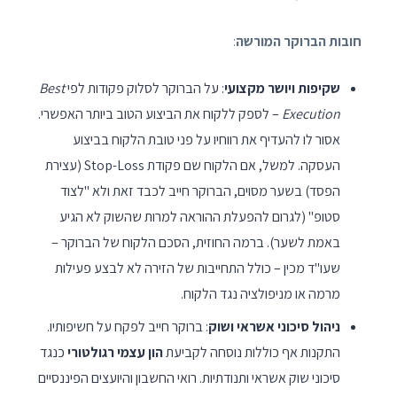
חובות הברוקר המורשה
:
שקיפות ויושר מקצועי
: על הברוקר לסלוק פקודות לפי
Best
Execution
– לספק ללקוח את הביצוע הטוב ביותר האפשרי.
אסור לו להעדיף את רווחיו על פני טובת הלקוח בביצוע
העסקה. למשל, אם הלקוח שם פקודת Stop-Loss (עצירת
הפסד) בשער מסוים, הברוקר חייב לכבד זאת ולא "לצוד
סטופ" (לגרום להפעלת ההוראה למרות שהשוק לא הגיע
באמת לשער). ברמה החוזית, הסכם הלקוח של הברוקר –
שעו"ד מכין – כולל התחייבות של הזירה לא לבצע פעילות
מרמה או מניפולציה נגד הלקוח.
ניהול סיכוני אשראי ושוק
: ברוקר חייב לפקח על חשיפותיו.
התקנות אף כוללות נוסחה לקביעת
הון עצמי רגולטורי
כנגד
סיכוני שוק אשראי ותנודתיות. רואי החשבון והיועצים הפיננסיים