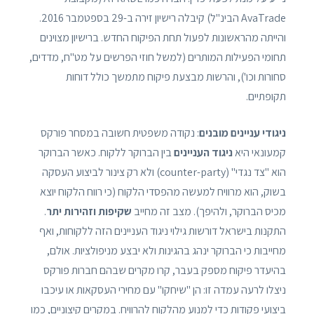
AvaTrade הבינ"ל) קיבלה רישיון זירה ב-29 בספטמבר 2016.
והייתה מהראשונות לפעול תחת הפיקוח החדש. ברישיון מצוינים
תחומי הפעילות המותרים (למשל חוזי הפרשים על מט"ח, מדדים,
סחורות וכו'), והרשות מבצעת פיקוח מתמשך כולל דוחות
תקופתיים.
ניגודי עניינים מובנים
: נקודה משפטית חשובה במסחר פורקס
קמעונאי היא
ניגוד העניינים
בין הברוקר ללקוח. כאשר הברוקר
הוא "צד נגדי" (counter-party) ולא רק צינור לביצוע העסקה
בשוק, הוא מרוויח למעשה מהפסדי הלקוח (כי רווח הלקוח יוצא
מכיס הברוקר, ולהיפך). מצב זה מחייב
שקיפות וזהירות יתר
.
התקנות בישראל דורשות גילוי ניגוד העניינים הזה ללקוחות, ואף
מחייבות כי הברוקר ינהג בהגינות ולא יבצע מניפולציות. אולם,
בהיעדר פיקוח מספק בעבר, קרו מקרים שבהם חברות פורקס
ניצלו לרעה עמדה זו: הן "שיחקו" עם מחירי העסקאות או עיכבו
ביצועי פקודות כדי למנוע מהלקוח להרוויח. במקרים קיצוניים, כמו