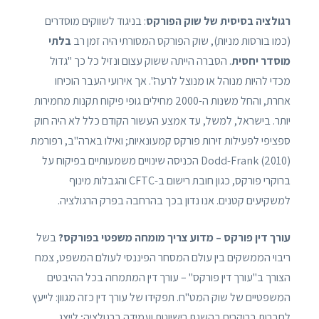
רגולציה בסיסית של שוק הפורקס
: בניגוד לשווקים מוסדרים
(כמו בורסות מניות), שוק הפורקס המסורתי היה זמן רב
בלתי
מוסדר יחסית
. הסברה הייתה ששוק עצום ונזיל כל כך "גדול
מכדי להיות מנוהל או מנוצל לרעה". אך אירועי העבר הוכיחו
אחרת, והחל משנות ה-2000 מחילים גופי פיקוח תקנות מחמירות
יותר. בישראל, למשל, עד אמצע העשור הקודם כלל לא היה חוק
ספציפי לפעילות זירות פורקס קמעונאיות; ואילו בארה"ב, רפורמת
Dodd-Frank (2010) הכניסה שינויים משמעותיים בפיקוח על
ברוקרי פורקס, כגון חובת רישום ב-CFTC והגבלות מינוף
למשקיעים קטנים. אנו נדון בכך בהרחבה בפרק הרגולציה.
עורך דין פורקס – מדוע צריך מומחה משפטי בפורקס?
בשל
ריבוי הממשקים בין עולם המסחר הפיננסי לעולם המשפט, צמח
הצורך ב"עורך דין פורקס" – עורך דין המתמחה בכל ההיבטים
המשפטיים של שוק המט"ח. תפקידו של עורך דין כזה מגוון: לייעץ
לחברות ברוקרים בהשגת רישיונות ועמידה ברגולציה; לייצג