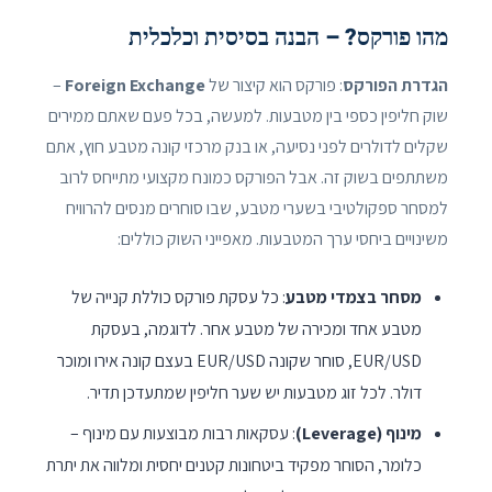
מהו פורקס? – הבנה בסיסית וכלכלית
הגדרת הפורקס
: פורקס הוא קיצור של
Foreign Exchange
–
שוק חליפין כספי בין מטבעות. למעשה, בכל פעם שאתם ממירים
שקלים לדולרים לפני נסיעה, או בנק מרכזי קונה מטבע חוץ, אתם
משתתפים בשוק זה. אבל הפורקס כמונח מקצועי מתייחס לרוב
למסחר ספקולטיבי בשערי מטבע, שבו סוחרים מנסים להרוויח
משינויים ביחסי ערך המטבעות. מאפייני השוק כוללים:
מסחר בצמדי מטבע
: כל עסקת פורקס כוללת קנייה של
מטבע אחד ומכירה של מטבע אחר. לדוגמה, בעסקת
EUR/USD, סוחר שקונה EUR/USD בעצם קונה אירו ומוכר
דולר. לכל זוג מטבעות יש שער חליפין שמתעדכן תדיר.
מינוף (Leverage)
: עסקאות רבות מבוצעות עם מינוף –
כלומר, הסוחר מפקיד ביטחונות קטנים יחסית ומלווה את יתרת