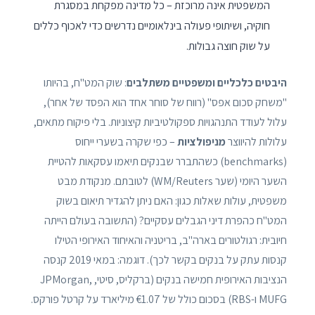
המשפטית אינה מרוכזת – כל מדינה מפקחת במסגרת
חוקיה, ושיתופי פעולה בינלאומיים נדרשים כדי לאכוף כללים
על שוק חוצה גבולות.
היבטים כלכליים ומשפטיים משתלבים
: שוק המט"ח, בהיותו
"משחק סכום אפס" (רווח של סוחר אחד הוא הפסד של אחר),
עלול לעודד התנהגויות ספקולטיביות קיצוניות. בלי פיקוח מתאים,
עלולות להיווצר
מניפולציות
– כפי שקרה בשערי ייחוס
(benchmarks) כשהתברר שבנקים תיאמו עסקאות להטיית
השער היומי (שער WM/Reuters) לטובתם. מנקודת מבט
משפטית, עולות שאלות כגון: האם ניתן להגדיר תיאום בשוק
המט"ח כהפרת דיני הגבלים עסקיים? (התשובה בעולם הייתה
חיובית: רגולטורים בארה"ב, בריטניה והאיחוד האירופי הטילו
קנסות עתק על בנקים בקשר לכך). דוגמה: במאי 2019 קנסה
הנציבות האירופית חמישה בנקים (ברקליס, סיטי, JPMorgan,
MUFG ו-RBS) בסכום כולל של €1.07 מיליארד על קרטל פורקס.