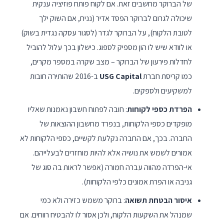
של הברוקר מחשבים זאת. אם לקוח פותח פוזיציה ענקית
שיכולה לגרום לברוקר הפסד אדיר (נניח, אם השוק ילך
לטובת הלקוח), על הברוקר לגדר (לסגור עסקה נגדית בשוק)
או לוודא שיש לו הון מספיק לספוג. כישלון בכך עלול להוביל
לחדלות פירעון של הברוקר – מצב שקרה במספר מקרים,
כמו קריסת חברת
USG Capital
ב-2016 שהותירה חובות
למשקיעים ולספקים.
הפרדת כספי לקוחות
: חובה לפתוח חשבון נאמנות שאליו
מופקדים כספי הלקוחות, בנפרד מחשבון ההוצאות של
החברה. בכך, אם החברה נקלעת לקשיים, כספי הלקוחות לא
אמורים לשמש את נושיה אלא להיות מוחזרים לבעלייהם.
אי-הפרדה מהווה עברה חמורה (אפשר לראות בה סוג של
גניבה או הפרת אמונים כלפי הלקוחות).
איסור הבטחת תשואה
: ברוקר משמש כזירה ולא כמי
שמנהל את השקעות הלקוח, ולכן אסור לו להבטיח רווחים. אם