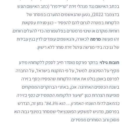
בכתב האישום נגד מנהלי זירת "טריידפרו" (כתב האישום הוגש
בדצמבר 2022), נטען שהנאשמים התערבו במסחר של
הלקוחות במטרה לגרום להם להפסיד – כגון סגירת עסקאות
רווחיות מוקדם או שינוי פרמטרים בפלטפורמה כדי להעלים רווחים.
זהו מעשה
מרמה
לכאורה, והנאשמים עומדים לדין בגין עבירות
של גניבה בידי מורשה וניהול זירת סוחר ללא רישיון.
חובות גילוי
: ברוקר פורקס מוסדר חייב לספק ללקוחותיו מידע
מקיף על הסיכונים. למשל, על פי התקנות בישראל, על החברה
לפרסם באופן בולט את אחוז הלקוחות שהפסידו כסף בזירה
בשנת הכספים האחרונה. אכן, באתרי הברוקרים המפוקחים
מופיעות הצהרות כגון: "
שיעור הלקוחות המפסידים כסף בזירה
בהתאם לדוח השנתי האחרון… הוא 84.3%
". נתון זה, הנדרש
בפרסום, מדגיש למשקיע הפוטנציאלי שמסחר במינוף גבוה הוא
מסוכן ורוב הסוחרים מפסידים.