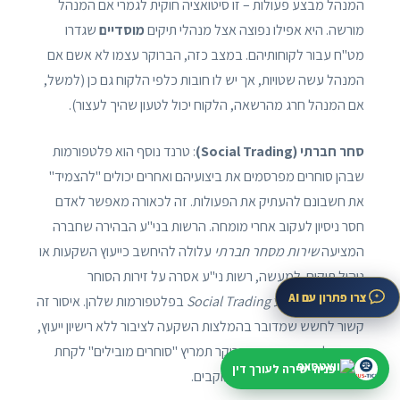
המנהל מבצע פעולות – זו סיטואציה חוקית לגמרי אם המנהל
מורשה. היא אפילו נפוצה אצל מנהלי תיקים
מוסדיים
שגדרו
מט"ח עבור לקוחותיהם. במצב כזה, הברוקר עצמו לא אשם אם
המנהל עשה שטויות, אך יש לו חובות כלפי הלקוח גם כן (למשל,
אם המנהל חרג מהרשאה, הלקוח יכול לטעון שהיך לעצור).
סחר חברתי (Social Trading)
: טרנד נוסף הוא פלטפורמות
שבהן סוחרים מפרסמים את ביצועיהם ואחרים יכולים "להצמיד"
את חשבונם להעתיק את הפעולות. זה לכאורה מאפשר לאדם
חסר ניסיון לעקוב אחרי מומחה. הרשות בני"ע הבהירה שחברה
המציעה
שירות מסחר חברתי
עלולה להיחשב כייעוץ השקעות או
ניהול תיקים. למעשה, רשות ני"ע אסרה על זירות הסוחר
צרו פתרון עם AI
הישראליות להציע
Social Trading
בפלטפורמות שלהן. איסור זה
קשור לחשש שמדובר בהמלצות השקעה לציבור ללא רישיון ייעוץ,
וכן כדי למנוע מצב בו הברוקר תמריץ "סוחרים מובילים" לקחת
פניה ישירה לעורך דין
סיכונים חריגים כדי למשוך עוקבים.