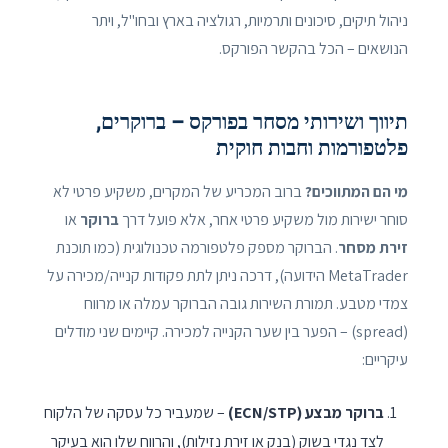
ניהול תיקים, סיכונים ותרמיות, רגולציה בארץ ובחו"ל, ויתר
הנושאים – הכל בהקשר הפורקס.
תיווך ושירותי מסחר בפורקס – ברוקרים,
פלטפורמות וחבות חוקית
מי הם המתווכים?
ברוב המכריע של המקרים, משקיע פרטי לא
סוחר ישירות מול משקיע פרטי אחר, אלא פועל דרך
ברוקר
או
זירת מסחר
. הברוקר מספק פלטפורמה טכנולוגית (כמו תוכנת
MetaTrader הידועה), דרכה ניתן לתת פקודות קנייה/מכירה על
צמדי מטבע. תמורת השירות גובה הברוקר עמלה או מרווח
(spread) – הפער בין שער הקנייה למכירה. קיימים שני מודלים
עיקריים:
ברוקר מבצע (ECN/STP)
– שמעביר כל עסקה של הלקוח
לצד נגדי בשוק (בנק או זירת נזילות), והרווח שלו הוא בעיקר