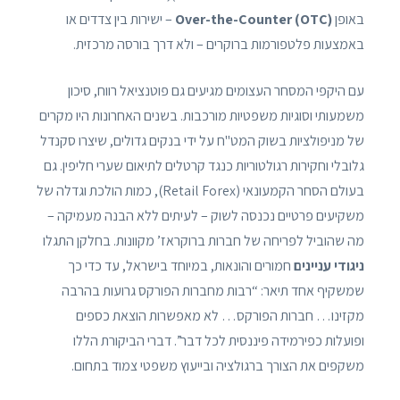
באופן
Over-the-Counter (OTC)
– ישירות בין צדדים או
באמצעות פלטפורמות ברוקרים – ולא דרך בורסה מרכזית.
עם היקפי המסחר העצומים מגיעים גם פוטנציאל רווח, סיכון
משמעותי וסוגיות משפטיות מורכבות. בשנים האחרונות היו מקרים
של מניפולציות בשוק המט"ח על ידי בנקים גדולים, שיצרו סקנדל
גלובלי וחקירות רגולטוריות כנגד קרטלים לתיאום שערי חליפין. גם
בעולם הסחר הקמעונאי (Retail Forex), כמות הולכת וגדלה של
משקיעים פרטיים נכנסה לשוק – לעיתים ללא הבנה מעמיקה –
מה שהוביל לפריחה של חברות ברוקראז’ מקוונות. בחלקן התגלו
ניגודי עניינים
חמורים והונאות, במיוחד בישראל, עד כדי כך
שמשקיף אחד תיאר: “רבות מחברות הפורקס גרועות בהרבה
מקזינו… חברות הפורקס… לא מאפשרות הוצאת כספים
ופועלות כפירמידה פיננסית לכל דבר”. דברי הביקורת הללו
משקפים את הצורך ברגולציה ובייעוץ משפטי צמוד בתחום.