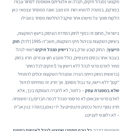
מקצועי (מנהל תיקים, חברה או אלגוריתם אוטומטי) לסחור עבורו
בפורקס, במטרה להשיא רווח. זהו מצב שונה ממסחר עצמאי: כאן
הלקוח סומך על מישהו אחר שיקבל החלטות מסחר בשבילו.
בישראל, תחום זה כפוף לחוק הסדרת העיסוק בייעוץ השקעות,
בשיווק השקעות ובניהול תיקי השקעות, תשנ"ה-1995 (להלן:
חוק
הייעוץ
). החוק קובע שרק בעל
רישיון מנהל תיקים
רשאי לנהל
בעבור אחר נכסים פיננסיים, כולל מטבע חוץ ונגזרים. חריג בחוק
מתיר לאדם פרטי לנהל ללא רישיון עד 5 תיקים לכל היותר
(בראשית החוק הייתה הכרה שמנהלי השקעות יכולים להתחיל
"קטן" ללא רישוי, עד גבול מסוים). אך חריג זה מתייחס לניהול
שלא במסגרת עסק
– כלומר, לא לחברה העוסקת בכך, אלא
לאדם פרטי שבאופן לא פרסומי מנהל לכמה חברים/בני משפחה.
חריג נוסף:
ניהול נכסים פיננסיים על ידי נאמן בהסדר בגין אג"ח
– לא רלוונטי לענייננו.
משמעות הדבר:
כל גורם מסחרי שמציע לנהל לאנשים כספים