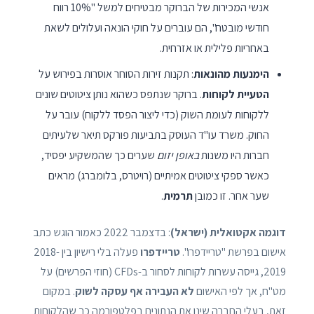
אנשי המכירות של הברוקר מבטיחים למשל "10% רווח
חודשי מובטח", הם עוברים על חוקי הונאה ועלולים לשאת
באחריות פלילית או אזרחית.
הימנעות מהונאות
: תקנות זירות הסוחר אוסרות בפירוש על
הטעיית לקוחות
. ברוקר שנתפס כשהוא נותן ציטוטים שונים
ללקוחות לעומת השוק (כדי ליצור הפסד ללקוח) עובר על
החוק. משרד עו"ד העוסק בתביעות פורקס תיאר שלעיתים
חברות היו משנות
באופן יזום
שערים כך שהמשקיע יפסיד,
כאשר ספקי ציטוטים אמיתיים (רויטרס, בלומברג) מראים
שער אחר. זו כמובן
תרמית
.
דוגמה אקטואלית (ישראל)
: בדצמבר 2022 כאמור הוגש כתב
אישום בפרשת "טריידפרו".
טריידפרו
פעלה בלי רישיון בין 2018-
2019, גייסה עשרות לקוחות לסחור ב-CFDs (חוזי הפרשים) על
מט"ח, אך לפי האישום
לא העבירה אף עסקה לשוק
. במקום
זאת, בעלי החברה שינו את הנתונים בפלטפורמה כך שהלקוחות