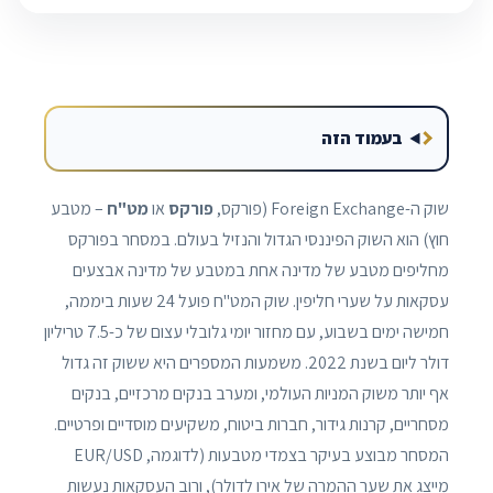
בעמוד הזה
שוק ה-Foreign Exchange (פורקס,
פורקס
או
מט"ח
– מטבע
חוץ) הוא השוק הפיננסי הגדול והנזיל בעולם. במסחר בפורקס
מחליפים מטבע של מדינה אחת במטבע של מדינה אבצעים
עסקאות על שערי חליפין. שוק המט"ח פועל 24 שעות ביממה,
חמישה ימים בשבוע, עם מחזור יומי גלובלי עצום של כ-7.5 טריליון
דולר ליום בשנת 2022. משמעות המספרים היא ששוק זה גדול
אף יותר משוק המניות העולמי, ומערב בנקים מרכזיים, בנקים
מסחריים, קרנות גידור, חברות ביטוח, משקיעים מוסדיים ופרטיים.
המסחר מבוצע בעיקר בצמדי מטבעות (לדוגמה, EUR/USD
מייצג את שער ההמרה של אירו לדולר), ורוב העסקאות נעשות