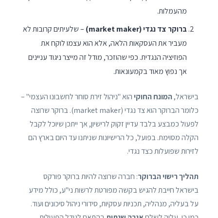
מהעמלות.
ברוקר צד נגדי (market maker)
– שלעיתים קרובות לא
מעביר את העסקאות הלאה, אלא הוא עצמו לוקח את
הפוזיציה הנגדית. כפי שהוזכר, מודל זה מייצר ניגוד עניינים
אך נפוץ מאוד בקמעונאות.
בישראל,
המונח החוקי
הוא "ניהול זירת סוחר לחשבונו העצמי" –
כלומר הברוקר הוא צד נגדי (market maker). ברוקר שרוצה
לפעול כמבצע בלבד עדיין זקוק לרישיון, אך ייתכן שיוכל לקבל
הקלה מסוימת. בפועל, כל הרישיונות שניתנו עד היום בארץ הם
לזירות שפועלות כצד נגדי.
תהליך רישוי הברוקר
: חברה שרוצה להיות ברוקר פורקס
בישראל חייבת להגיש בקשה מפורטת לרשות ני"ע, כולל מידע
על בעליה, מנהליה, תכניות עסקיות, סידורי ניהול סיכונים ועוד.
כמו כן, עליה לשלם
אגרה שנתית
בהתאם לגודל הפעילות