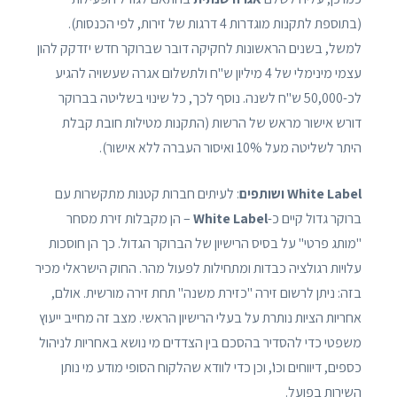
(בתוספת לתקנות מוגדרות 4 דרגות של זירות, לפי הכנסות).
למשל, בשנים הראשונות לחקיקה דובר שברוקר חדש יזדקק להון
עצמי מינימלי של 4 מיליון ש"ח ולתשלום אגרה שעשויה להגיע
לכ-50,000 ש"ח לשנה. נוסף לכך, כל שינוי בשליטה בברוקר
דורש אישור מראש של הרשות (התקנות מטילות חובת קבלת
היתר לשליטה מעל 10% ואיסור העברה ללא אישור).
White Label ושותפים
: לעיתים חברות קטנות מתקשרות עם
ברוקר גדול קיים כ-
White Label
– הן מקבלות זירת מסחר
"מותג פרטי" על בסיס הרישיון של הברוקר הגדול. כך הן חוסכות
עלויות רגולציה כבדות ומתחילות לפעול מהר. החוק הישראלי מכיר
בזה: ניתן לרשום זירה "כזירת משנה" תחת זירה מורשית. אולם,
אחריות הציות נותרת על בעלי הרישיון הראשי. מצב זה מחייב ייעוץ
משפטי כדי להסדיר בהסכם בין הצדדים מי נושא באחריות לניהול
כספים, דיווחים וכו', וכן כדי לוודא שהלקוח הסופי מודע מי נותן
השירות בפועל.