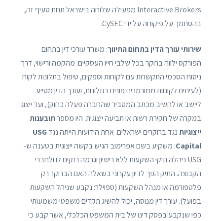
Interactive Brokers מפעילה שלוחה בישראל תחת סעיף זה,
בהסתמך על פיקוחה על ידי CySEC.
שירותי עורך הדין בתחום התיווך
: משרד עורכי דין בתחום
הפורקס ילווה ברוקר בכל שלבי חייו העסקיים: מהקמה ורישוי, דרך
ניסוח הסכמי התקשרות עם לקוחות וספקים, טיפול בתלונות לקוח
(לעיתים לקוחות ממורמרים פונים בתלונות, ועורך הדין מסייע
ליישב או להשיב מכתב המסביר שהחברה פעלה כחוק), ועד ייצוג
במקרה של חקירת רשות או תביעה ייצוגית. היו מספר
תובענות
ייצוגיות
נגד ברוקרים ישראלים. אחת הידועות הייתה נגד
USG
Capital
: משקיע בשם אפרימוב הגיש בקשה ייצוגית בטענה ש-
USG ניהלה תיקי השקעות ללא רישיון וגרמה נזקים לו ולחברי
הקבוצה. התיק הפך לדיון עקרוני בשאלה האם הברוקר רק
פלטפורמה או מנהל השקעות (ספוילר: נקבע שניהל השקעות
בפועל). עורך דין מנוסה, יכול להשיג תקדים משפטי משמעותי
כפי שנקבע בפסק דינו של בית המשפט הכלכלי, אשר קבע כי