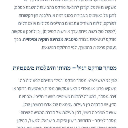
משקיעים שנפלו קורבן להונאת פורקס בתביעות להשבת כספם;
להגן על נאשמים בעבירות כמו מרמה או הלבנת הון הקשורות
לפורקס; ללוות חשודים ונתבעים בהליכים פליליים או מנהליים
(למשל מול רשות ניירות ערך או רשות המיסים); וכן לתכנן עסקאות
פורקס לגיטימיות בצורה
מיטבית מבחינה חוקית ומיסויית
. בכך
נעסוק פרטנית בהמשך, לפי החלוקה הנושאית.
מסחר פורקס רגיל – מהותו והשלכות משפטיות
סקירה תמציתית:
מסחר פורקס "רגיל" מתייחס לפעילות בה
משקיע פרטי או מוסדי מבצע עסקאות מט"ח באמצעות ברוקר או
זירת מסחר, במטרה להרוויח משינויים בשערי חליפין. מבחינת
הדין, יש הבחנה בין פעילות עצמאית של אדם בחשבון שלו,
שאינה מצריכה רישוי, לבין פעילות של חברה המציעה שירותי
מסחר לציבור – הדורשת רישיון ופיקוח. בישראל, למשל, התיקון