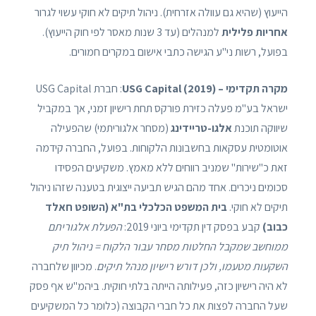
הייעוץ (שהיא גם עוולה אזרחית). ניהול תיקים לא חוקי עשוי לגרור
אחריות פלילית
למנהלים (עד 3 שנות מאסר לפי חוק הייעוץ).
בפועל, רשות ני"ע הגישה כתבי אישום במקרים חמורים.
מקרה תקדימי – USG Capital (2019)
: חברת USG Capital
ישראל בע"מ פעלה כזירת פורקס תחת רישיון זמני, אך במקביל
שיווקה תוכנת
אלגו-טריידינג
(מסחר אלגוריתמי) שהפעילה
אוטומטית עסקאות בחשבונות הלקוחות. בפועל, החברה קידמה
זאת כ"שירות" שמניב רווחים ללא מאמץ. משקיעים הפסידו
סכומים ניכרים. אחד מהם הגיש תביעה ייצוגית בטענה שזהו ניהול
תיקים לא חוקי.
בית המשפט הכלכלי בת"א (השופט חאלד
כבוב)
קבע בפסק דין תקדימי ביוני 2019:
הפעלת אלגוריתם
ממוחשב שמקבל החלטות מסחר עבור הלקוח = ניהול תיק
השקעות מטעמו, ולכן דורש רישיון מנהל תיקים
. מכיוון שלחברה
לא היה רישיון כזה, פעילותה הייתה בלתי חוקית. ביהמ"ש אף פסק
שעל החברה לפצות את כל חברי הקבוצה (כלומר כל המשקיעים