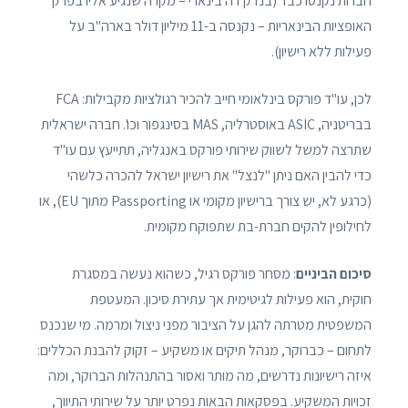
חברות נקנסו כבד (בנדק דה בינארי – מקרה שנגיע אליו בפרק
האופציות הבינאריות – נקנסה ב-11 מיליון דולר בארה"ב על
פעילות ללא רישיון).
לכן, עו"ד פורקס בינלאומי חייב להכיר רגולציות מקבילות: FCA
בבריטניה, ASIC באוסטרליה, MAS בסינגפור וכו'. חברה ישראלית
שתרצה למשל לשווק שירותי פורקס באנגליה, תתייעץ עם עו"ד
כדי להבין האם ניתן "לנצל" את רישיון ישראל להכרה כלשהי
(כרגע לא, יש צורך ברישיון מקומי או Passporting מתוך EU), או
לחילופין להקים חברת-בת שתפוקח מקומית.
סיכום הביניים
: מסחר פורקס רגיל, כשהוא נעשה במסגרת
חוקית, הוא פעילות לגיטימית אך עתירת סיכון. המעטפת
המשפטית מטרתה להגן על הציבור מפני ניצול ומרמה. מי שנכנס
לתחום – כברוקר, מנהל תיקים או משקיע – זקוק להבנת הכללים:
איזה רישיונות נדרשים, מה מותר ואסור בהתנהלות הברוקר, ומה
זכויות המשקיע. בפסקאות הבאות נפרט יותר על שירותי התיווך,