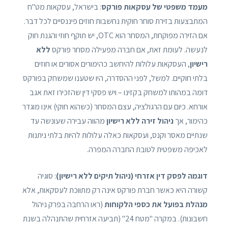
מעמד משפטי של עסקאות פורקס
: בישראל, עסקאות מט"ח
המתבצעות בזירת סוחר חוקית נחשבות חוזים פיננסיים לכל דבר.
אם הזירה מפוקחת, המסחר הוא OTC, יש תוקף חוזי והגנת חוק
לנעשה. לעומת זאת, אם חברה מפעילה מסחר פורקס
ללא
רישיון
, העסקאות עלולות להיחשב כהימורים אסורים או חוזים
בלתי חוקיים. למשל, לפני ההסדרה, היו שטענו שמשחק בפורקס
דומה במהותו למשחק בקזינו – ויש פסקי דין שהזכירו זאת אגב
אורחא. כיום עם הרגולציה, עצם המסחר (כשהוא חוקי) אינו מוגדר
כהימור, אך
ניהול זירה ללא רישיון
מהווה עבירה שעונשה עד
שנתיים מאסר וקנס, ועסקאות כאלה עלולות להיות בלתי ניתנות
לאכיפה משפטית לטובת החברה המפרה.
דוגמה לפסק דין אזרחי (ניהול תיקים ללא רישיון)
: סוגיה
קשורה היא כאשר חברת פורקס אינה רק מתווכת לעסקאות, אלא
מנהלת בפועל את כספי הלקוחות
(ראו הרחבה בפרק ניהול
חשבונות). במקרה "מטח 24" (תביעה אזרחית שהתנהלה בשנת