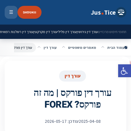
ילוג לתוכן
Jus
Tice
וואטסאפ
☰
פתיחת 
עורך דין גירושין
עורך דין פלילי
עורך דין מקרקעין
עורך דין רשלנות רפואית
תחומי חיפוש מרכזיים
עמוד הבית
מאמרים משפטיים
עורך דין
עורך דין פורקס | מה זה פור
פתח סרגל נגישות
עורך דין
עורך דין פורקס | מה זה
פורקס? FOREX
2025-04-08
עודכן: 2026-05-17