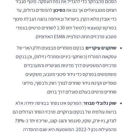
הסכום מהברוקר כדי להגדיל את נפח העסקה. מינוף מגביר
רווחים פוטנציאליים אך גם את
הסיכון
להפסדים גדולים, עד
כדי אובדן מלוא הקרן. בישראל ובאירופה נהוגה הגבלת מינוף
בפורקס קמעונאי (למשל יחס 1:30 לסוחרים פרטיים בצמדי
מטבע מרכזיים תחת רגולציית ESMA האירופית).
שחקנים עיקריים
: בנקים מסחריים מבצעים חלק הארי של
עסקאות המט"ח (כשחקני ביניים ומתהלי נזילות), וכן בנקים
מרכזיים המשפיעים דרך מדיניות מוניטרית והתערבדים
משתמשים בפורקס כדי גידור סיכוני מטבע; משקיעים
מוסדיים וקרנות גידור סוחרים לצורך רווח; ולבסוף, מיליוני
סוחרים פרטיים בעולם פועלים דרך ברוים.
שוק גלובלי מבוזר
: הפורקס אינו נסחר בבורסה יחידה אלא
ברשת עולמית של בנקים וברוקרים. מרכזי הסחר הגדולים הם
לונדון, ניו-יורק, טוקיו, סינגפור והונג-קונג, שריכזו יחד כ-78%
מהפעילות נכון ל-2022. המשמעות היא שגם ההסדרה