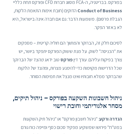
בפורקס. בבריטניה, ה-FCA מסווג חברות CFD ופורקס תחת כלליי
Conduct of Business
הדוקים (חובת אימות התאמת הלקוח,
הגבלת פרסום). משמעות הדבר: גם אם חברה אינה בישראל, היא
לא באזור הפקר.
לסיכום חלק זה, הברוקר והמתווך הם חוליה קריטית – מספקים
את "הכניסה" לשוק. על מנת ששוק הפורקס יתפקד ביושר, יש
צורך בפיקוח עליהם. עורך דין
פורקס
טוב ידאג
מהצד של הברוקר
שכל הדרישות מקוימות כדי להימנע מצרות, ומ
הצד של הלקוח
שהברוקר ממלא חובותיו ואינו מנצל את תמימות הסוחר.
ניהול חשבונות השקעה בפורקס – ניהול תיקים,
מסחר אלגוריתמי וחובת רישוי
הגדרה ורקע
: "ניהול חשבון פורקס" או "ניהול תיק השקעות
במט"ח" פירושו שמשקיע מפקיד סכום כסף ומייפה כוח גורם