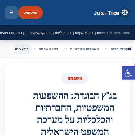
ילוג לתוכן
Jus
Tice
וואטסאפ
☰
פתיחת 
עורך דין גירושין
עורך דין פלילי
עורך דין מקרקעין
עורך דין רשלנות רפואית
תחומי חיפוש מרכזיים
עמוד הבית
מאמרים משפטיים
דיני משפחה
פתח סרגל נגישות
משפחה
בג"ץ הבוגדת: ההשפעות
המשפטיות, החברתיות
והכלכליות על מערכת
המשפט הישראלית