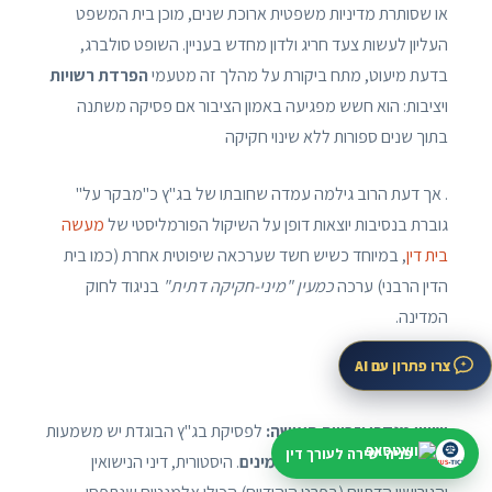
או שסותרת מדיניות משפטית ארוכת שנים, מוכן בית המשפט
העליון לעשות צעד חריג ולדון מחדש בעניין. השופט סולברג,
בדעת מיעוט, מתח ביקורת על מהלך זה מטעמי
הפרדת רשויות
ויציבות: הוא חשש מפגיעה באמון הציבור אם פסיקה משתנה
בתוך שנים ספורות ללא שינוי חקיקה
. אך דעת הרוב גילמה עמדה שחובתו של בג"ץ כ"מבקר על"
גוברת בנסיבות יוצאות דופן על השיקול הפורמליסטי של
מעשה
בית דין
, במיוחד כשיש חשד שערכאה שיפוטית אחרת (כמו בית
הדין הרבני) ערכה
כמעין "מיני-חקיקה דתית"
בניגוד לחוק
המדינה.
צרו פתרון עם AI
שוויון מגדרי וזכויות האישה:
לפסיקת בג"ץ הבוגדת יש משמעות
פניה ישירה לעורך דין
חוקתית מבחינת
שוויון בין המינים
. היסטורית, דיני הנישואין