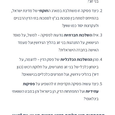
בני זוג?
כיצד פסיקה זו משתלבת במארג ה
חוקתי
של מדינת ישראל,
בהתייחס למתח בין סמכות בג"ץ לסמכות בתי הדין הרבניים
ולעקרונות יסוד כמו שוויון?
אילו
השלכות חברתיות
נודעות לפסיקה – למשל, על מוסד
הנישואין, על התנהגות בני זוג בהליך הגירושין ועל מעמד
האישה בחברה הישראלית?
מהן
ההשלכות הכלכליות
של פסק הדין – לדוגמה, על
ביטחון כלכלי של בני זוג מתגרשים, על חלוקת רכוש (כגון
דיור) בהליכי גירושין, ועל תמריצים כלכליים בנישואים?
כיצד עשויה פסיקה תקדימית זו להשפיע על
פסיקות
עתידיות
ועל התפתחות הדין, הן בישראל והן במבט השוואתי
בינלאומי?