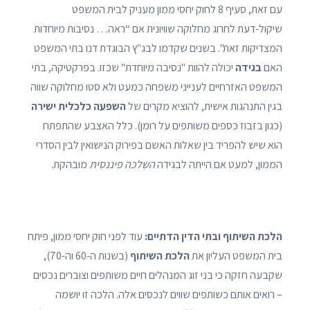
עם זאת, סעיף 8 לחוק יחסי ממון מעניק לבית המשפט
שיקול-דעת לחרוג מחלוקה שוויונית אם “ראה… נסיבות מיוחדות
המצדיקות זאת". בשנים שקדמו לבג"ץ הבוגדת דנו בתי המשפט
האם
בגידה
יכולה להוות "נסיבה מיוחדת" שכזו. בפרקטיקה, בתי
המשפט האזרחיים לענייני משפחה כמעט ולא סטו מחלוקה שווה
בגין התנהגות אישית, להוציא מקרים של
השפעה כלכלית ישירה
(כגון בזבוז כספים משותפים על רומן). כלל האצבע שהתפתח
הוא שיש להפריד בין שאלות האשם בפירוק הנישואין לבין הסדרי
הממון, למעט אם הייתה לבגידה
השלכה פיננסית
מובהקת.
הלכת השיתוף ובתי הדין הדתיים:
עוד לפני חוק יחסי ממון, פיתח
בית המשפט העליון את
הלכת השיתוף
(בשנות ה-60 וה-70),
שקבעה חזקה כי בני זוג המנהלים חיים משותפים וצוברים נכסים
– רואים אותם כשותפים שווים לנכסים אלה. הלכה זו יושמה