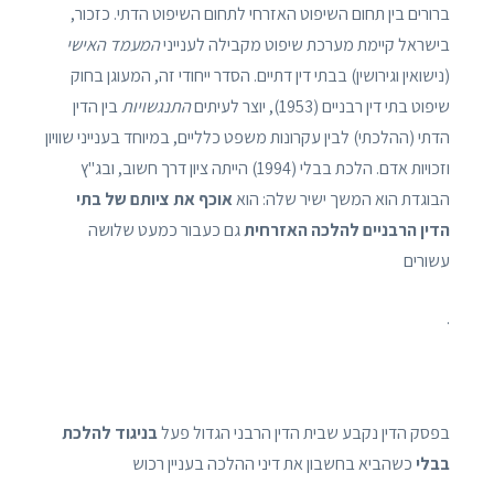
ברורים בין תחום השיפוט האזרחי לתחום השיפוט הדתי. כזכור,
בישראל קיימת מערכת שיפוט מקבילה לענייני
המעמד האישי
(נישואין וגירושין) בבתי דין דתיים. הסדר ייחודי זה, המעוגן בחוק
שיפוט בתי דין רבניים (1953), יוצר לעיתים
התנגשויות
בין הדין
הדתי (ההלכתי) לבין עקרונות משפט כלליים, במיוחד בענייני שוויון
וזכויות אדם. הלכת בבלי (1994) הייתה ציון דרך חשוב, ובג"ץ
הבוגדת הוא המשך ישיר שלה: הוא
אוכף את ציותם של בתי
הדין הרבניים להלכה האזרחית
גם כעבור כמעט שלושה
עשורים
.
בפסק הדין נקבע שבית הדין הרבני הגדול פעל
בניגוד להלכת
בבלי
כשהביא בחשבון את דיני ההלכה בעניין רכוש