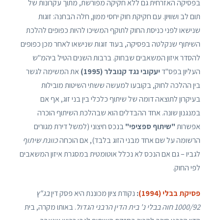
בפסיקה האזרחית גם ללא חקיקה מפורשת, מתוך עקרונות של
תום לב ושוויון. עם חקיקת חוק יחסי ממון, חלה הבחנה: זוגות
שנישאו לפני כניסת החוק לתוקף המשיכו להיות כפופים להלכת
השיתוף שנקלטה בפסיקה, בעוד זוגות שנישאו לאחר מכן כפופים
להסדר איזון המשאבים שבחוק. ברבות השנים הטיל ביהמ"ש
העליון בפס"ד
יעקובי נגד קנובלר (1995)
את המשימה לגשר
בין ההלכה לחוק, בקובעו למעשה ששתי השיטות מובילות
בעיקרון לתוצאה דומה של שיתוף כלכלי בין בני זוג, אף אם
במנגנון שונה. אחד ההבדלים הוא שבהלכת השיתוף הוכרה
אפשרות
"שיתוף ספציפי"
בנכס חיצוני (למשל דירת מגורים
הרשומה על שם אחד מבני הזוג בלבד), אם הוכחה
כוונת שיתוף
לגביו – גם אם הנכס לא נכלל אוטומטית במסגרת איזון המשאבים
לפי החוק.
פסיקת בבלי (1994)
:
נקודת ציון מכוננת היא פסק דין
בג"ץ
1000/92 חוה בבלי נ' בית הדין הרבני הגדול
. באותו מקרה, בית