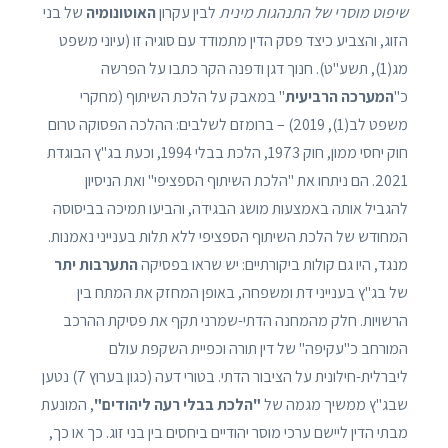
שיפוט מוסרי של התנהגות מינית
לבין עקרון
האוטונומיה
של בני
הזוג, והצביע כיצד פסק הדין מתמודד עם סוגיה זו (עיוני משפט
מג(1), תשע"ט). חנוך דגן ודפנה הקר כתבו על הפרשה
כ"
המערכה הרביעית
" במאבק על הלכת השיתוף (מחקרי
משפט לב(1), 2019) – ברומזם לשלבים: ההלכה הפסוקה טרום
חוק יחסי ממון, חוק 1973, הלכת בבלי 1994, וכעת בג"ץ הבוגדת
2021. הם ניתחו את "הלכת השיתוף הספציפי" ואת הניסיון
להגביל אותה באמצעות מושג הבגידה, והביעו תמיכה בביסוסה
המחודש של הלכת השיתוף הספציפי ללא תלות בענייני נאמנות.
מנגד, היו גם קולות ביקורתיים: יש שראו בפסיקה
התערבות יתר
של בג"ץ בענייני דת ומשפחה, באופן המחזק את המתח בין
הרשויות. חלק מהמחנה הדתי-שמרני תקף את פסיקת ההרכב
המורחב כ"עקיפה" של דין תורה וכפיית השקפת עולם
ליברלית-חילונית על הציבור הדתי. בטורי דעה (כגון בערוץ 7) נטען
שבג"ץ ממשיך מגמה של
"הלכת בבלי רעה ליהודים"
, המונעת
מבתי הדין ליישם ערכי מוסר יהודיים ביחסים בין בני זוג. כך או כך,