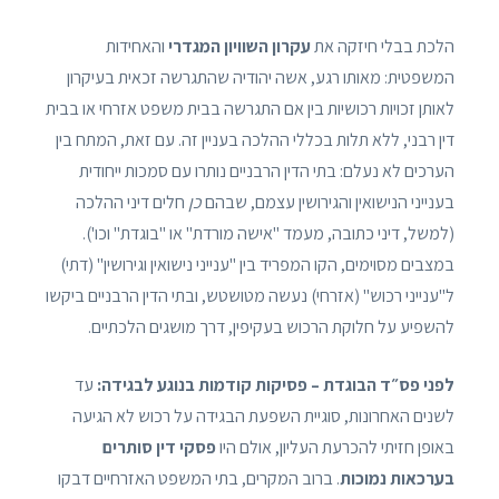
הלכת בבלי חיזקה את
עקרון השוויון המגדרי
והאחידות
המשפטית: מאותו רגע, אשה יהודיה שהתגרשה זכאית בעיקרון
לאותן זכויות רכושיות בין אם התגרשה בבית משפט אזרחי או בבית
דין רבני, ללא תלות בכללי ההלכה בעניין זה. עם זאת, המתח בין
הערכים לא נעלם: בתי הדין הרבניים נותרו עם סמכות ייחודית
בענייני הנישואין והגירושין עצמם, שבהם
כן
חלים דיני ההלכה
(למשל, דיני כתובה, מעמד "אישה מורדת" או "בוגדת" וכו').
במצבים מסוימים, הקו המפריד בין "ענייני נישואין וגירושין" (דתי)
ל"ענייני רכוש" (אזרחי) נעשה מטושטש, ובתי הדין הרבניים ביקשו
להשפיע על חלוקת הרכוש בעקיפין, דרך מושגים הלכתיים.
לפני פס״ד הבוגדת – פסיקות קודמות בנוגע לבגידה:
עד
לשנים האחרונות, סוגיית השפעת הבגידה על רכוש לא הגיעה
באופן חזיתי להכרעת העליון, אולם היו
פסקי דין סותרים
בערכאות נמוכות
. ברוב המקרים, בתי המשפט האזרחיים דבקו