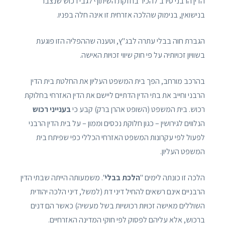
הדין הרבני סירב להכיר בחזקת השיתוף לגבי רכוש שנצבר
בנישואין, בנימוק שהלכה אזרחית זו אינה חלה בפניו.
הגברת חוה בבלי עתרה לבג"ץ, וטענה שההפליה הזו פוגעת
בשוויון זכויותיה על פי חוק שיווי זכויות האישה.
בהרכב מורחב, הפך בית המשפט העליון את החלטת בית הדין
הרבני וחייב את בתי הדין הדתיים ליישם את הדין האזרחי בחלוקת
רכוש. בית המשפט (השופט אהרן ברק) קבע כי
בענייני רכוש
הנלווים לגירושין – כגון חלוקת נכסים וממון – על בית הדין הרבני
לפעול לפי עקרונות המשפט האזרחי הכללי כפי שפיתח בית
המשפט העליון.
הלכה זו כונתה לימים "
הלכת בבלי
". משמעותה הייתה שבתי הדין
הרבניים אינם רשאים להחיל דיני דת (למשל, דיני הלכה יהודית
השוללים מאישה זכויות רכושיות בשל מעשיה) כאשר הם דנים
ברכוש, אלא עליהם לפסוק לפי חוקי המדינה האזרחיים.