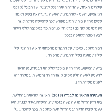
הייתה כוונת שיתוף של הבעל בדירה עם אשתו, והזכיר שני טעמים
עיקריים: האחד, שהדירה הייתה
"נכס חיצוני"
של הבעל (מלפני
הנישואין), והשני – שהתנהגות האישה ערערה את בסיס האמון.
שניים מהדיינים התייחסו במפורש לכך שהאישה ניהלה קשר
אינטימי ממושך עם גבר אחר, כגורם תומך במסקנה שלא הייתה
לבעל כוונה לשתפה בנכס.
הם הסתמכו, כאמור, על התקדים מהמחוזי ת"א ועל ההיגיון של
שלילת מתנה בשל "התנהגות מחפירה".
בדעת המיעוט, אחד הדיינים סבר שלמרות הבגידה, מן הראוי
להעניק לאישה חלק מסוים משווי הדירה (חמישית, במקרה זה)
לפנים משורת הדין.
העתירה הראשונה לבג"ץ (2018):
האישה, שראתה בהחלטת
בית הדין הגדול פגיעה קשה בזכויותיה, הגישה
עתירה לבג"ץ
. היא
טענה שבית הדין הרבני הגדול סטה מסמכותו בכך שהכריע על