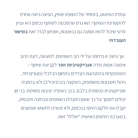
עמדת המיעוט, במיוחד של השופט שטיין, הציעה גישה אחרת
לדוקטרינת השיתוף: הוא גרס שהסכמה לשיתוף נכסים היא עניין
פרטי שיכול להיות מותנה גם בנאמנות, ושניתן לברר זאת
במישור
העובדתי
. אך גישה זו נדחתה על ידי רוב השופטים. למעשה, דעת הרוב
אימצה אמות מידה
אובייקטיביות יותר
לקביעת שיתוף –
המתמקדות בהתנהגות הצדדים בתחום הכלכלי (מגורים יחד,
ניהול חשבונות משותפים, השקעה בנכס וכיו"ב) ולא בהתניה
סובייקטיבית הנסתרת בלבם. בכך נשמרה יציבות מסוימת: בני זוג
יכולים לסמוך על כך שאם התנהלו כשותפים מבחינה פיננסית,
יקבלו את חלקם היחסי בנכסים, ולא יצטרכו לחשוש שמשגים
במערכת היחסים האישית "ישללו" זאת.