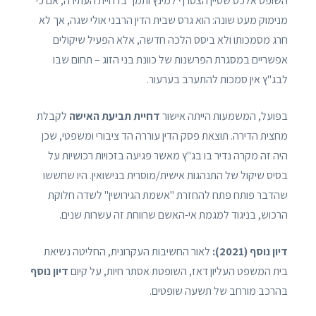
השופט אלכס שטיין הצטרף למינץ ותמך בדחיית העתירה, אם כי
מנימוק מעט שונה: הוא גרס שבית הדין הרבני אולי שגה, אך לא
חרג מסמכותו ולא ביסס הלכה חדשה, אלא הפעיל שיקולים
אפשריים במסגרת הפרשנות של כוונת בני הזוג – תחום שבו
לבג"ץ אין סמכות להתערב בערעור.
בפועל, המשמעות הייתה אישור
דחיית תביעת האישה
לקבלת
מחצית הדירה. תוצאת פסק הדין עוררה הד ציבורי ומשפטי, שכן
היה זה מקרה נדיר בו בג"ץ מאשר פגיעה בזכויות רכושיות על
בסיס שיקול של התנהגות אישית/מוסרית בנישואין. היו שחששו
שהדבר פותח פתח להחזרת "אשמת הגירושין" לשדה חלוקת
הרכוש, בניגוד למגמת אי-האשם שרווחת זה עשרות שנים.
דיון נוסף (2021):
לאור החשיבות העקרונית, החליטה נשיאת
בית המשפט העליון דאז, השופטת אסתר חיות, על קיום
דיון נוסף
בהרכב מורחב של תשעה שופטים.