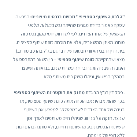
"הלכת השיתוף הספציפי" וזכויות בנכסים חיצוניים:
הפרשה
עסקה כאמור בדירת מגורים שהייתה
נכס בבעלות מלפני
הנישואין
של אחד הצדדים. לפי לשון חוק יחסי ממון, נכס כזה
מוחרג מאיזון המשאבים, אלא אם הוכחה כוונת שיתוף ספציפית.
בית הדין הרבני האזורי (ובסופו של דבר גם בג"ץ בהרכב מורחב)
מצאו שהתקיימה
כוונת שיתוף ספציפי
– בין השאר בהתבסס על
העובדה שבני הזוג גרו בדירה עשרות שנים, בנו אותה ושיפצו
במהלך הנישואין, וניהלו משק בית משותף מלא
. פסק דין בג"ץ הבוגדת
מחזק את דוקטרינת השיתוף הספציפי
בכך שהוא מבהיר: אם הוכחה אותה כוונת שיתוף ספציפית, אזי
בגידה של אחד הצדדים
לא "מבטלת" למפרע
את השיתוף
שנוצר. חזקה על בני זוג שניהלו חיים משותפים לאורך זמן
ששיתוף הנכסים נובע מהשותפות חייהם, ולא מותנה בהתנהגות
ללא דופי של מי מהם.