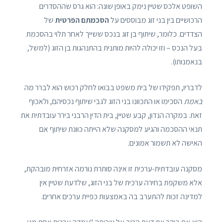
השופט אלכס שטיין נימק באופן שונה: הוא גרס שההסדרים
הרכושיים בין בני זוג מבוססים על
הסכמתם הפרטית
של
הצדדים. כלומר, שיתוף בן זוג בנכס ששייך לאחר תלוי בהסכמת
בעל הנכס – וזו יכולה להיות מותנית בהתנהגות בן הזוג (למשל,
בנאמנותו).
לדבריו, תפקידו של בית משפט בבואו לחלק רכוש הוא לברר מה
באמת
הסכימו או התכוונו בני הזוג לגבי שיתוף נכסיהם, ולאכוף
זאת. במקרה הנדון, קבע שטיין, בית הדין הרבני בירר עובדתית את
תנאי ההסכמה והגיע למסקנה שלא הייתה כוונת שיתוף אם
האישה לא תשמור אמונים.
מסקנה עובדתית-ערכית זו אינה סותרת נורמה אזרחית מובהקת,
אלא משקפת בחירה ערכית של בני הזוג, שלדעת שטיין אין
למדינה זכות להתערב בה באמצעות כפיית ערכים אחרים.