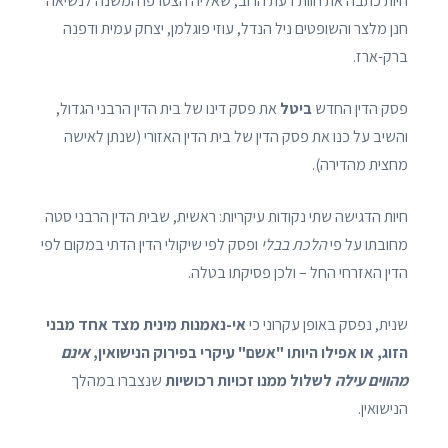
חיות כתבה את חוות דעת הרוב, שאליה הצטרפו המשנה לנשיאה
חנן מלצר והשופטים ניל הנדל, עוזי פוגלמן, יצחק עמית ודפנה
ברק-ארז.
פסק הדין החדש
ביטל
את פסק דינו של בית הדין הרבני הגדול,
והשיב על כנו את פסק הדין של בית הדין האזורי (שנתן לאישה
מחצית מהדירה).
חיות הדגישה שתי נקודות עיקריות: ראשית, שבית הדין הרבני סטה
מחובתו על פי
הלכת בבלי
ופסק לפי שיקולי הדין הדתי במקום לפי
הדין האזרחי החל – ולכן פסיקתו בטלה.
שנית, נפסק באופן עקרוני כי
אי-נאמנות מינית מצד אחד מבני
הזוג, או אפילו היותו "אשם" עיקרי בפירוק הנישואין,
אינם
מהווים עילה
לשלול ממנו זכויות רכושיות
שנצברו במהלך
הנישואין.