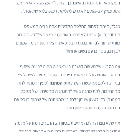
בעקרון אי-התחשבות באשם. כך, צוין כי
"רומן שניהל אחד מבני
הזוג מחוץ לנישואים לא גרם לחלוקת רכוש בלתי שוויונית"
.
מנגד, הייתה לפחות החלטה תקדימית אחת בבית המשפט
המחוזי (ת"א) שרמזה אחרת: באותו עניין נאמר ש*"קשה לייחס
כוונת שיתוף לבן זוג בנכס חיצוני כאשר האחר אינו שומר אמונים
לבן זוגו, בוגד בו עם נשים אחרות".
אמירה זו – שלמעשה קושרת בין נאמנות מינית לכוונת שיתוף
בנכס – אומצה על ידי מספר דיינים כרקע נורמטיבי לשיקול של
בגידה. חלקם אף עשו היקש ל
חוק המתנה
(סעיף המתיר לחזור
מהתחייבות לתת מתנה בשל "התנהגות מחפירה" של מקבל
המתנה) כדי לטעון שניתן "לחזור" מהמתנה של שיתוף בנכס אם
בת הזוג פגעה באמון באופן חמור.
אף שלא נוצרה הלכה מחייבת בכיוון זה, הדברים רמזו על מגמה
אפשרית בבתי דין רבניים ובערכאות מסוימות – לראות בבגידה