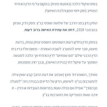
בסיס שיקולי הלכה (נאמנות מינית) במקום על פי הדין האזרחי
המחייב (חוק יחסי ממון והלכת השיתוף).
התיק נדון בפני הרכב של שלושה שופטי בג"ץ. פסק הדין, שניתן
בנובמבר 2018,
דחה את עתירת האישה ברוב דעות
.
בפסק הדין נחלקו דעות השופטים: השופט יצחק עמית, בדעת
מיעוט, סבר שיש להתערב לטובת העותרת – משום שלדבריו בית
הדין הרבני שילם "מס שפתיים" לדין האזרחי אך הלכה למעשה
הסתמך על שיקול דתי (בגידת האישה), ובכך חרג מסמכותו.
מאידך, השופט דוד מינץ (שכתב את דעת הרוב) קבע שאין עילה
להתערבות בג"ץ: לשיטתו, הדיון של הדיינים בבגידה היה "למעלה
מן הצורך" ואפילו אם נפלה טעות בפרשנות העובדות או הדין – זו
אינה
טעות המצדיקה את התערבות בג"ץ.