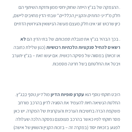
. ההנמקה של בג"ץ הייתה שחוק יחסי ממון וחזקת השיתוף הם
חלק מ"
דיני החוזים והקניין הכלליים
" שבתי הדין מחויבים ליישם,
כיון שרכוש זוגי אינו חלק מעצם מעשה הנישואין והגירושין הדתיים
. בכך הבהיר בג"ץ את
מגבלת סמכותם
של בתי הדין: הם
לא
רשאים להחיל סנקציות הלכתיות רכושיות
(כגון שלילת כתובה
או זכויות) במסווה של פסיקה רכושית. אם יעשו זאת – בג"ץ יתערב
ויבטל את החלטתם בשל חריגה מסמכות.
היבט חוקתי נוסף הוא
עקרון סופיות הדיון
מול
דיון נוסף בבג"ץ
.
החלטת הנשיאה חיות להעמיד את הסוגיה לדיון בהרכב מורחב
משקפת הכרה בחשיבות הערכית והעקרונית של המקרה. יש כאן
מסר חוקתי לפיו כאשר בהרכב מצומצם נפסקה הלכה שעלולה
לפגוע בזכויות יסוד (במקרה זה – בזכות הקניין והשוויון של אישה)