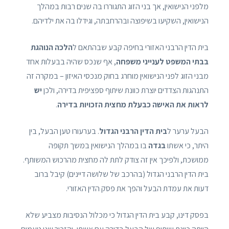
מלפני הנישואין, אך בני הזוג התגוררו בה שנים רבות במהלך
הנישואין, השקיעו בשיפוצה ובהרחבתה, וגידלו בה את ילדיהם.
בית הדין הרבני האזורי בחיפה קבע שבהתאם ל
הלכה הנוהגת
בבתי המשפט לענייני משפחה
, אף שנכס שהיה בבעלות אחד
מבני הזוג לפני הנישואין מוחרג בחוק מנכסי האיזון – במקרה זה
התנהגות הצדדים יוצרת כוונת שיתוף ספציפית בדירה, ולכן
יש
לראות את האישה כבעלת מחצית הזכויות בדירה
.
הבעל ערער ל
בית הדין הרבני הגדול
. בערעורו טען הבעל, בין
היתר, כי אשתו
בגדה
בו במהלך הנישואין במשך תקופה
ממושכת, ולפיכך אין זה צודק לתת לה מחצית מהרכוש המשותף.
בית הדין הרבני הגדול (בהרכב של שלושה דיינים) קיבל ברוב
דעות את עמדת הבעל והפך את פסק הדין האזורי.
בפסק דינו, קבע בית הדין הגדול כי מכלול הנסיבות מצביע שלא