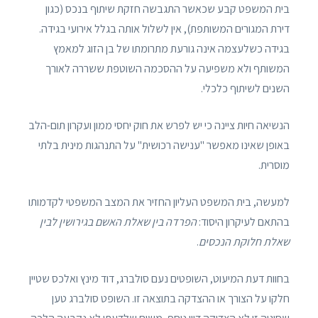
בית המשפט קבע שכאשר התגבשה חזקת שיתוף בנכס (כגון
דירת המגורים המשותפת), אין לשלול אותה בגלל אירועי בגידה.
בגידה כשלעצמה אינה גורעת מתרומתו של בן הזוג למאמץ
המשותף ולא משפיעה על ההסכמה השוטפת ששררה לאורך
השנים לשיתוף כלכלי.
הנשיאה חיות ציינה כי יש לפרש את חוק יחסי ממון ועקרון תום-הלב
באופן שאינו מאפשר "ענישה רכושית" על התנהגות מינית בלתי
מוסרית.
למעשה, בית המשפט העליון החזיר את המצב המשפטי לקדמותו
בהתאם לעיקרון היסוד:
הפרדה בין שאלת האשם בגירושין לבין
שאלת חלוקת הנכסים
.
בחוות דעת המיעוט, השופטים נעם סולברג, דוד מינץ ואלכס שטיין
חלקו על הצורך או ההצדקה בתוצאה זו. השופט סולברג טען