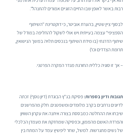
הוא אף ביקר את דעת הרוב על שכופה "עמדה ערכית אחת מני
רבות באשר לאופן שבו החיים הזוגיים אמורים להתנהל".
לבסוף ציין שטיין, בהערת אוביטר, כי דוקטרינת "השיתוף
הספציפי" עצמה בעייתית ויש אולי לשקול להחליפה במודל של
שיתוף הדרגתי (בו מידת השיתוף בנכסים תלויה במשך הנישואין,
תרומת הצדדים וכו')
– אך זו סוגיה כללית החורגת מגדר המקרה הפרטני.
תגובות ודיון בספרות:
פסיקת בג"ץ הבוגדת (דיון נוסף) זכתה
לדיונים נרחבים בקרב מלומדים ומשפטנים. חלק מהפרשנים
שיבחו את ההחלטה כמבססת בצורה איתנה את עקרון השוויון
והפרדת האשם מהממון, וכפסיקה שמחזקת את מעמדן הכלכלי
של נשים מתגרשות. למשל, שחר ליפשיץ עמד על המתח בין