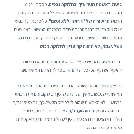
ביטול "אשמת הגירושין" בחלוקת נכסים:
פסק דין בג"ץ
הבוגדת מבהיר באופן חד-משמעי שישראל היא בתחום חלוקת
הרכוש
טריטוריה של "גירושין ללא אשם"
. כלומר, אין להעניש
או לגמול צד על התנהגותו המוסרית במסגרת הנישואין באמצעות
מניעת זכויות רכושיות המגיעות לו. בפסק הדין נקבע כי
בגידה,
כשלעצמה, לא תהווה קריטריון לחלוקת רכוש
. בית המשפט הדגיש שעצם אי-הנאמנות המינית אינו רלוונטי
להיקף השיתוף הכלכלי שהתהווה במהלך החיים המשותפים
. העיקרון שהנחה את שופטי הרוב הוא שעבודת החיים והמאמץ
המשותף שנעשו במשך שנות הנישואין הם שקובעים את הזכויות
ברכוש – ולא הארועים שהובילו לפירוק הקשר. כך, גם מי שבגד/ה
בבן זוגו/ה עדיין
תרם/ה ועבד/ה
לאורך השנים לבית, לגידול
הילדים ולהצטברות הנכסים, ואין לשלול תרומה זו רטרואקטיבית
מטעמי ענישה או מוסר.