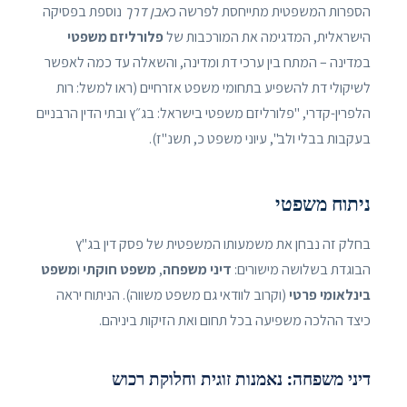
הספרות המשפטית מתייחסת לפרשה כ
אבן דרך
נוספת בפסיקה
הישראלית, המדגימה את המורכבות של
פלורליזם משפטי
במדינה – המתח בין ערכי דת ומדינה, והשאלה עד כמה לאפשר
לשיקולי דת להשפיע בתחומי משפט אזרחיים (ראו למשל: רות
הלפרין-קדרי, "פלורליזם משפטי בישראל: בג״ץ ובתי הדין הרבניים
בעקבות בבלי ולב", עיוני משפט כ, תשנ"ז).
ניתוח משפטי
בחלק זה נבחן את משמעותו המשפטית של פסק דין בג"ץ
הבוגדת בשלושה מישורים:
דיני משפחה
,
משפט חוקתי
ו
משפט
בינלאומי פרטי
(וקרוב לוודאי גם משפט משווה). הניתוח יראה
כיצד ההלכה משפיעה בכל תחום ואת הזיקות ביניהם.
דיני משפחה: נאמנות זוגית וחלוקת רכוש