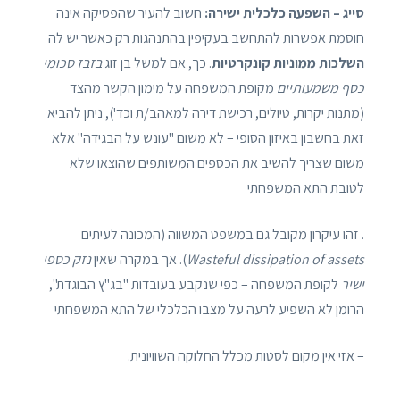
סייג – השפעה כלכלית ישירה:
חשוב להעיר שהפסיקה אינה
חוסמת אפשרות להתחשב בעקיפין בהתנהגות רק כאשר יש לה
השלכות ממוניות קונקרטיות
. כך, אם למשל בן זוג
בזבז סכומי
כסף משמעותיים
מקופת המשפחה על מימון הקשר מהצד
(מתנות יקרות, טיולים, רכישת דירה למאהב/ת וכד'), ניתן להביא
זאת בחשבון באיזון הסופי – לא משום "עונש על הבגידה" אלא
משום שצריך להשיב את הכספים המשותפים שהוצאו שלא
לטובת התא המשפחתי
. זהו עיקרון מקובל גם במשפט המשווה (המכונה לעיתים
Wasteful dissipation of assets
). אך במקרה שאין
נזק כספי
ישיר
לקופת המשפחה – כפי שנקבע בעובדות "בג"ץ הבוגדת",
הרומן לא השפיע לרעה על מצבו הכלכלי של התא המשפחתי
– אזי אין מקום לסטות מכלל החלוקה השוויונית.