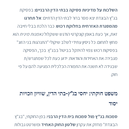
השלכות על מדיניות פסיקה בבתי הדין הרבניים:
בפסיקת
בג"ץ הבוגדת יצא מסר ברור לבתי הדין הדתיים:
אל תחרגו
מהמסגרת האזרחית בחלוקת רכוש
. כבר הלכת בבלי חייבה
זאת, אך כעת באופן קונקרטי הודגש ששקלול
נאמנות מינית
הוא
מחוץ לתחום. כל ניסיון עתידי לשלב שיקולי "התנהגות בני הזוג"
בפסיקות רכוש צפוי להיתקל בביטול בבג"ץ. בכך, הפסיקה
מגבירה את האחידות והוודאות: ידוע כעת לכל שמתגרש/ת
שבגידה לא תשנה את התמורה הכלכלית המגיעה להם על פי
חוק.
משפט חוקתי: יחסי בג"ץ-בתי הדין, שוויון וזכויות
יסוד
סמכות בג"ץ מול סמכות בית הדין הרבני:
בפן החוקתי, "בג"ץ
הבוגדת" מחזק את עקרון
שלטון החוק האחיד
ומשרטט גבולות