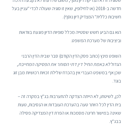
שסוגיה זו לא הצדיקה דיון נוסף, משום שלדעתו לא נקבעה הלכה
חדשה ב-2018 (או לחילופין, שאין זו סוגיה שעולה לכדי "עניין בעל
חשיבות כללית" המצדיק דיון נוסף).
הוא גם הביע חשש שסטייה מכלל סופיות הדיון פוגעת בוודאות
וביציבות של מערכת המשפט.
השופט מינץ (כותב פסק הדין הקודם) סבר שבית הדין הרבני
הגדול
לא באמת החיל דין דתי הסותר את הפסיקה המחייבת
,
שכן אף במשפט העברי אין בהכרח שלילת זכויות רכושיות מבן זוג
בוגד.
לכן, לשיטתו, לא הייתה הצדקה להתערבות בג"ץ במקרה זה –
בית הדין לכל היותר טעה בהערכת העובדות או הנסיבות, טעות
שאינה במישור חריגה מסמכות או הפרת דין המצדיקה פסילה
בבג"ץ.