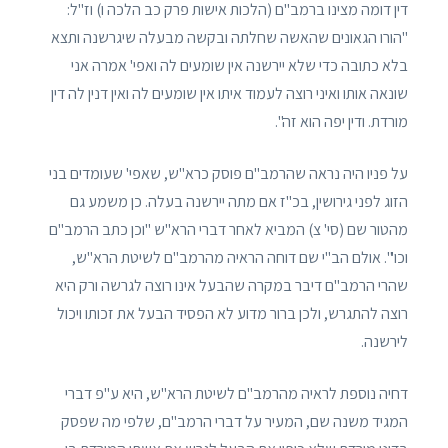
דין דומה מצינו ברמב"ם (הלכות אישות פרק כב הלכה ו) וז"ל:
"הורו הגאונים שהאשה שחלתה ובקשה מבעלה שיגרשנה ותצא
בלא כתובה כדי שלא יירשנה אין שומעים לה ואפי' אמרה אני
שונאה אותו ואיני רוצה לעמוד איתו אין שומעים לה ואין דנין לה דין
מורדת. ודין יפה הוא זה".
על פניו היה נראה שהרמב"ם פוסק כרא"ש, שאפי' שעומדים בני
הזוג לפני גירושין, בכ"ז אם מתה יירשנה בעלה. כן משמע גם
מהטור שם (סי' צ) המביא לאחר דברי הרא"ש "וכן כתב הרמב"ם
וכו'". אולם הב"י שם דוחה הראיה מהרמב"ם לשיטת הרא"ש,
שהרי הרמב"ם דיבר במקרה שהבעל אינו רוצה לגרשה ורק היא
רוצה להתגרש, ולכן ברור מדוע לא הפסיד הבעל את זכותו ויכול
לירשנה.
דחיה נוספת לראיה מהרמב"ם לשיטת הרא"ש, היא ע"פ דברי
המגיד משנה שם, המעיר על דברי הרמב"ם, שלפי מה שפסק