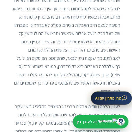
שהרי מה שמפסיד הוא בעיקר משום הסיבה שקנסו אותו ולא זיכו
לו כל מה שאמור לקבל תמורת חיוביו, אך אין זה מבאר מדוע יפטר
מחיוב אבלות כאשר סוף סוף האישות ביניהם עדיין קיימת והיא
הסיבה לעצם חיוב האבלות ביניהם. כמו"כ לא ברורה כ"כ סברתו
של בעל הכל בו על אבלות שכאשר נתרצו שניהם לגירושין קל
יותר להבין הסברא שלא יתאבלו זה על זה. שהרי עדיין קיימת
האישות שביניהם עד הגירושין, והאישות הנ"ל היא הגורם
לאבלותם. מה שקצת ניתן לבאר, שהסתמכו הפוסקים הנ"ל על
כך שלהלכה האבלות היא רק מדרבנן, כמובא בשו"ע יור"ד (סי'
שצח) וש"ך שם (ס"קב), וממילא קל יותר להבין שהקלו חכמים
באבלות זו כאשר הקשר שביניהם נפגם עד כדי כך שעומדים הם
לפני גירושין.
צרו פתרון עם AI
לעניין הלכה (אודות אבלות בבני זוג המצויים בהליכי גירושין עקב
קטטה): על פניו היה נראה לומר שנפסוק ככלל הידוע בהלכות
פניה ישירה לעורך דין
אבלות "הלכה כמיקל באבל" (המובא במועד קטן יח, א) ונכריע
כמהרש"ל שאין צריך להתאבל על אשתו כשהיו בקטטה ובהליכי