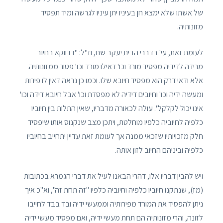
של אשתו שלא ימצא חן בעיניו יתן עיניו לגרשה ומיד תפסיד
מזונותיה.
לעומת זאת, עי' בדברי הבית יעקב שם, וז"ל: "דדווקא בחיוב
מרידה לדידיה מפסיד מורד וכו' דאילו מורד וכו' פטור ממזונותיה.
אלא ודאי דרק הוא מפסיד חיובא שלו. וכמו כן נראה דאין לו פירות
ומעשה ידיה וכו' וחיובים דידיה לא מפסדת וכו' אבל חיובא דידה וכו'
אינו יכול לקלקל". עולה לכאורה מדבריו, שאין התלות בין חיוביו
כלפיה לחיוביה כלפיו מוחלטת, ויתכן מצב שנקנוס אותו שיפסיד
חלק מזכויותיו שזכאי ממנה אך לעומת זאת עדיין יתחייב בחיוביו
כלפיה וביניהם החיוב לזון אותה.
ויש להבין דבריו אלו, דהרי הבאנו לעיל את דברי הגמרא בכתובות
(מז), שנתקנו חיוביו כלפיה וחיוביה כלפיו "זה תחת זה", וא"כ איך
ניתן להפסיד את המורד מפירותיה וממעשי ידיה ובד בבד לחייבו
לזונה, והרי מזונותיה הם תחת מעשי ידיה, ואם מפסיד מעשי ידיה