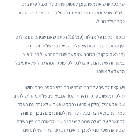
שהבעל יורש את אשתו, וכן לפסוק שחייב להתאבל עליה. גם
בשו"ת שואל ומשיב (מהדורא ד ח"ג סי' פח) הוכיח מהש"ס לא
כמהרש"ל הנ"ל.
ובספר כל בו על אבלות (עמ' 316) כתב שאם שניהם נתרצו לגט
אין מתאבל עליה ולא היא עליו. והביא דברי שו"ת תשורת ש"י
(תנינא סיק קנח) הכותב שאפשר שגם המהרש"ל הנ"ל איירי
באופן זה ששניהם נתרצו לגט ולכן פוסק המהרש"ל שלא יתאבל
הבעל על אשתו.
ויש קצת להעיר על דברי הג"ר יעקב בלוי בספרו פתחי חושן
(הלכות אישות, פרק ט הערה קס) המביא שבשו"ת מהר"ש להרב
שמואל ענגיל (חלק א סי' ע) נפסק שאשה שלא גרה עם בעלה
כמה שנים ולא רצה בעלה לגרשה למרות רצונה בכך, פטורה
להתאבל על בעלה שמת לפני הגירושין. ולכאורה המעיין בשו"ת
שם יראה שעל פניו לא כך נראים הדברים. שהרי שאלתו שם