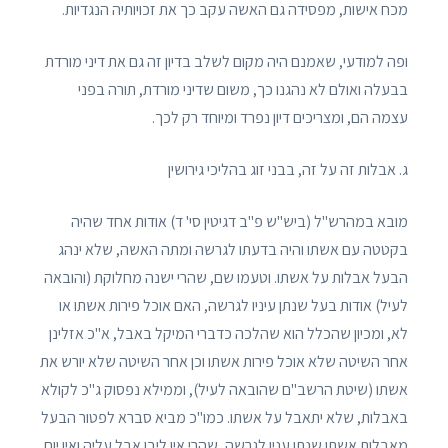
מכח אישות, מפסידה גם האשה עקב כך את זכויותיה הנגדיות.
ופה למודעי, שאמנם היה מקום לשלב בדיון זה גם את דיני מורדת
בבעלה ואולם לא נהגנו כך, משום שדיני מורדת, תורה בפני
עצמה הם, ומצריכים דיון נפרד ומיוחד רק לכך.
ג. אבלות זה על זה, בבני זוג בהליכי גירושין
מובא במהרש"ל (ביש"ש פ"ב דגיטין סי' ד) אודות אחד שהיה
בקטטה עם אשתו והיה בדעתו לגרשה ומתה האשה, שלא ינהג
הבעל אבלות על אשתו. וטעמו שם, שהרי ישנה מחלוקת (והובאה
לעיל) אודות בעל שנתן עיניו לגרשה, האם אוכל פירות אשתו או
לא, ומכיון שהכלל הוא שהלכה כדברי המיקל באבל, א"כ אזלינן
אחר השיטה שלא אוכל פירות אשתו וכן אחר השיטה שלא יורש את
אשתו (שיטת הרשב"ם שהובאה לעיל), וממילא נפסוק ג"כ לקולא
באבלות, שלא יתאבל על אשתו. כמו"כ מביא סברא לפטור הבעל
מאבלות אשתו שנתן עניו לגרשה, שהרי אין ליבו אבל עליה ואין יום