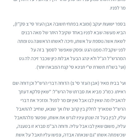
מר לפניו.
בספר ישועות יעקב (ומובא בפתחי תשובה אבן העזר סי' צ סק"ז),
הביא מעשה שבא לפניו באחד שקיבל היתר של מאה רבנים
לשאת אשה נוספת על אשתו, וזיכה לאשתו הראשונה גט ומתה
לפני שקבלה ממנו הגט. ופסק שאפשר לסמוך בזה על
המהרש"ל הנ"ל ולא ינהג הבעל אבלות כיון שכבר זיכה לה גט
(ועי' בשו"ת תשורת ש"י תנינא סי' קנח המבארו יותר).
ועי' בבית מאיר (אבן העזר סי' צ) הדוחה דברי הרש"ל וכן דוחה שם
ראייתו. כמו"כ מביא את סברתו של הרש"ל: "שאין סלקא דעתך
להאבילו מה שאין לבו אבל ואין יום מר לפניו". ומזכיר את דברי
הרש"ל שמאריך לחלק בין קרוב שלו אך שונאו, שחייב להתאבל
עליו, לבין בעל זה שנתן עיניו לגרש את אשתו, שפטור מלהתאבל
עליה, משום שאין לבו אבל עליה. ודוחה הב"מ סברא זו בטענה,
שכשמתה אשתו "גם שנאתה אבדה, ונפשו עליו תאבל על אשת