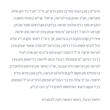
הרמ"א באבן העזר (סי' צ) פסק כרא"ש, וז"ל: "אבל כל זמן שלא
נתגרשה, אע"ג שנתן עניו לגרשה, יורשה". ועי"ש בפתחי תשובה
המביא ספר כרם שלמה שראה בגליון הגאון החתם סופר שכתב
שנראה לו שכל דין הרשב"ם שמי שנתן עיניו לגרשה אינו יורשה
איירי רק קודם תקנת רבנו גרשום, אך בזה"ז לאחר תקנת ר"ג שלא
יכול לגרש אשתו בכל כרחה, גם הרשב"ם מודה שאפי' שנתן עיניו
לגרשה יורשה. ונ"ל דהסבר הענין הוא ע"פ מי שבארנו לעיל
בדברי הרשב"ם שמפסיד הבעל זכותו לירושה כדי שאם נתן עיניו
לגרשה אכן יגרשנה ולא יעגננה, וא"כ כאשר אין הגירושין תלויים רק
בו ממילא אין מקום לקנסו ולאלצו לגרשה, ולכן מובן מדוע עדיין
יירשנה. עכ"פ עולה מדברי הפת"ש שפסק הרמ"א הנ"ל (שפוסק
בכל מקום לאחר התייחסות לחרם דר"ג) הינו לכו"ע.
ירושת הבעל, כאשר האשה רוצה להתגרש