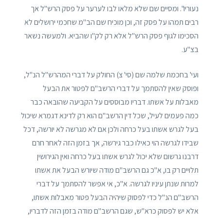
נעוריו". ומסיים שם שלא מלאו לבו לערער על פסק הרש"ל אך
רבים תמהו על פסק זה, וכן מוכיח שם הב"מ שחכמי ירושלים לא
הסכימו לגוף פסק הרש"ל אלא רק לק"ו שהביא. ולמעשה נשאר
בצ"ע.
ועי' בחכמת שלמה שם (סי' צ) החולק על דברי המהרש"ל הנ"ל,
ופוסק שאין להסתמך על דברי הרשב"ם לפטור את הבעל
מאבלות על אשתו. דבריו מבוססים על הקביעה שהובאה כבר
כמה פעמים לעיל, שכל דין הרשב"ם הוא רק לדינא דגמרא שיכול
בעל לגרש אשתו בעל כרחה ולכן אם לא מגרשה לא יורשה, דכל
שבידו לגרשה הוי כאילו כבר גירשה, אך בזמן הזה לאחר חרם
דרבנו גרשום שלא יכול לגרש אשתו בעל כרחה ואין הגירושין
תלויים רק בו, א"כ גם הרשב"ם מודה שיורש הבעל את אשתו
למרות שנתן עיניו לגרשה. א"כ, אי אפשר להסתמך על דברי
הרשב"ם הנ"ל כדי לפסוק שיהיה הבעל פטור מאבלות אשתו,
אלא יש לפסוק כרא"ש, שגם הרשב"ם מודה בזמן הזה לדבריו,