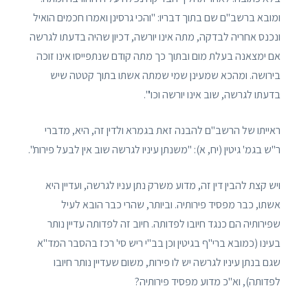
ומובא ברשב"ם שם בתוך דבריו: "והכי גרסינן ואמרו חכמים הואיל
ונכנס אחריה לבדקה, מתה אינו יורשה, דכיון שהיה בדעתו לגרשה
אם ימצאנה בעלת מום ובתוך כך מתה קודם שנתפייסו אינו זוכה
בירושה. ומהכא שמעינן שמי שמתה אשתו בתוך קטטה שיש
בדעתו לגרשה, שוב אינו יורשה וכו'".
ראייתו של הרשב"ם להבנה זאת בגמרא ולדין זה, היא, מדברי
ר"ש בגמ' גיטין (יח, א): "משנתן עיניו לגרשה שוב אין לבעל פירות".
ויש קצת להבין דין זה, מדוע משרק נתן עניו לגרשה, ועדיין היא
אשתו, כבר מפסיד פירותיה. וביותר, שהרי כבר הובא לעיל
שפירותיה הם כנגד חיובו לפדותה. חיוב זה לפדותה עדיין נותר
בעינו (כמובא ברי"ף בגיטין וכן בב"י ריש סי' רכז בהסבר המד"א
שגם בנתן עיניו לגרשה יש לו פירות, משום שעדיין נותר חיובו
לפדותה), וא"כ מדוע מפסיד פירותיה?