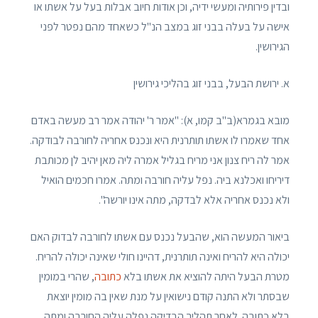
ובדין פירותיה ומעשי ידיה, וכן אודות חיוב אבלות בעל על אשתו או
אישה על בעלה בבני זוג במצב הנ"ל כשאחד מהם נפטר לפני
הגירושין.
א. ירושת הבעל, בבני זוג בהליכי גירושין
מובא בגמרא(ב"ב קמו, א): "אמר ר' יהודה אמר רב מעשה באדם
אחד שאמרו לו אשתו תותרנית היא ונכנס אחריה לחורבה לבודקה.
אמר לה ריח צנון אני מריח בגליל אמרה ליה מאן יהיב לן מכותבת
דיריחו ואכלנא ביה. נפל עליה חורבה ומתה. אמרו חכמים הואיל
ולא נכנס אחריה אלא לבדקה, מתה אינו יורשה".
ביאור המעשה הוא, שהבעל נכנס עם אשתו לחורבה לבדוק האם
יכולה היא להריח ואינה תותרנית, דהיינו חולי שאינה יכולה להריח.
מטרת הבעל היתה להוציא את אשתו בלא
כתובה
, שהרי במומין
שבסתר ולא התנה קודם נישואין על מנת שאין בה מומין יוצאת
בלא כתובה. לאחר תהליך הבדיקה נפלה עליה החורבה ומתה.