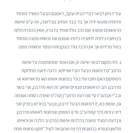
עפ"ז ניתן לבאר דברי הבית יעקב, דאמנם הבעל המורד מפסיד
פירותיה ומעשי ידיה אך בד בבד יתחייב גם לזונה, וזה ע"פ שיטות
הראשונים שמציג שם הרב גולדשמיד בדבריו, שאין בהכרח תלות
בין חיוביו כלפיה לחיוביה כלפיו. ואמנם את זכויותיו ממנה מפסיד
בשל מרידתו אך אין הדבר גורר בעקבותיו הפסד זכויותיה ממנו.
ג. היה מקום לבאר שיטה זו, אם נאמר שמסתמכת על שיטת
הרמב"ם דמזונות הבעל הם דאורייתא. דהנה ידועה מחלוקת
הפוסקים האם חיובו של בעל במזונות אשתו הוא מדאורייתא או
מדרבנן. רוב הראשונים סבורים שחיוב זה הוא מדרבנן, ועי' בטור
ובב"י אבהע"ז סי' סט דעת הרמב"ן (עה"פ שארה כסותה ועונתה
וגו', שמות כא, י) דמזונות הבעל דרבנן, וכן עי' ברא"ש בפרק שני
דייני גזרות (דף קמח ע"ב סי' ו) הפוסק שמזונות לאשתו מדרבנן.
וכן דעת המגיד משנה בהלכות אישות (פרק יב הלכה א) וראייתו
מלשון הגמרא בכתובות דף מז שהובאה לעיל "תקנו מזונות תחת