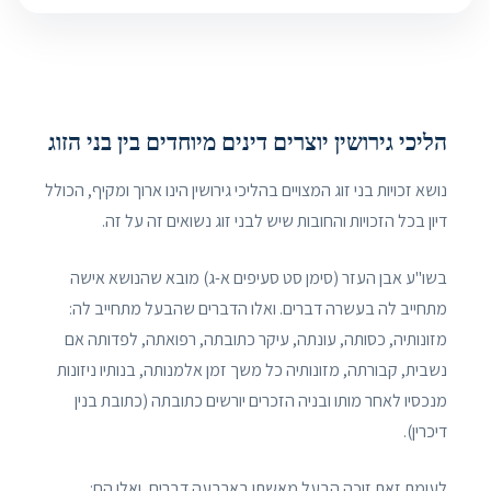
הליכי גירושין יוצרים דינים מיוחדים בין בני הזוג
נושא זכויות בני זוג המצויים בהליכי גירושין הינו ארוך ומקיף, הכולל
דיון בכל הזכויות והחובות שיש לבני זוג נשואים זה על זה.
בשו"ע אבן העזר (סימן סט סעיפים א-ג) מובא שהנושא אישה
מתחייב לה בעשרה דברים. ואלו הדברים שהבעל מתחייב לה:
מזונותיה, כסותה, עונתה, עיקר כתובתה, רפואתה, לפדותה אם
נשבית, קבורתה, מזונותיה כל משך זמן אלמנותה, בנותיו ניזונות
מנכסיו לאחר מותו ובניה הזכרים יורשים כתובתה (כתובת בנין
דיכרין).
לעומת זאת זוכה הבעל מאשתו בארבעה דברים, ואלו הם: