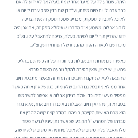
היתה, שנודע לה על פי עד אחד שמת בעלה אך לא ידוע לה אם
כבר עברו ל' יום מיום מיתתו, וע"ז דן שם בדין ספק עברו ל' יום או
לא וכללית בדיני ספקות, ומכריע שמכח ספק זה אינה צריכה
לנהוג אבלות. משמע א"כ מדבריו שאילולא ספק זה, אם אכן היה
ידוע שעדיין תוך ל' יום למיתת בעלה, צריכה להתאבל עליו. וא"כ
מוכח שם לכאורה הפוך מהבנתו של הפתחי חושן, וצ"ע.
כאשר דנים אודות חיוב אבלות בני זוג זה על זה כשהינם בהליכי
גירושין, יש לציין, שאין הסיבה להקל נובעת מאותה סברא
שהובאה לעיל שנתקנו החיובים זה תחת זה וכאשר מתבטל חיוב
אחד ממילא מתבטל גם החיוב שלעומתו, כגון שלא זן אותה כאשר
מפסיד מעשי ידיה וכד'. אולם בנידון אבלות אי אפשר להשתמש
בסברא זו, שהרי אין חיוב האבלות בא כנגד חיוב אחר, אלא נגזר
הוא מכח האישות הקיימת ביניהם. כמו"כ קצת קשה להבין את
סברתו של המהרש"ל הקובע שכאשר נתן עיניו לגרשה פטור
מלהתאבל עליה משום שלא אוכל פירותיה או משום שלא יורשה,