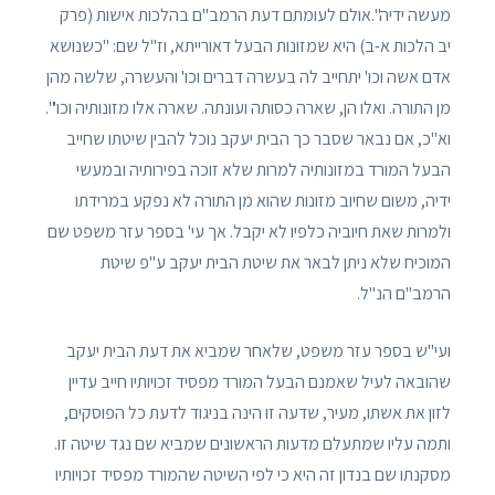
מעשה ידיה".אולם לעומתם דעת הרמב"ם בהלכות אישות (פרק
יב הלכות א-ב) היא שמזונות הבעל דאורייתא, וז"ל שם: "כשנושא
אדם אשה וכו' יתחייב לה בעשרה דברים וכו' והעשרה, שלשה מהן
מן התורה. ואלו הן, שארה כסותה ועונתה. שארה אלו מזונותיה וכו'".
וא"כ, אם נבאר שסבר כך הבית יעקב נוכל להבין שיטתו שחייב
הבעל המורד במזונותיה למרות שלא זוכה בפירותיה ובמעשי
ידיה, משום שחיוב מזונות שהוא מן התורה לא נפקע במרידתו
ולמרות שאת חיוביה כלפיו לא יקבל. אך עי' בספר עזר משפט שם
המוכיח שלא ניתן לבאר את שיטת הבית יעקב ע"פ שיטת
הרמב"ם הנ"ל.
ועי"ש בספר עזר משפט, שלאחר שמביא את דעת הבית יעקב
שהובאה לעיל שאמנם הבעל המורד מפסיד זכויותיו חייב עדיין
לזון את אשתו, מעיר, שדעה זו הינה בניגוד לדעת כל הפוסקים,
ותמה עליו שמתעלם מדעות הראשונים שמביא שם נגד שיטה זו.
מסקנתו שם בנדון זה היא כי לפי השיטה שהמורד מפסיד זכויותיו