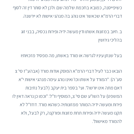
כשיפייסנה, כמובא בחכמת שלמה שם. ולכן לא סותר דין זה לסוף
דברי הרמ"א שכאשר אינו נוהג בה מנהגי אישות לא יירשנה.
ב. חיוב במזונות אשתו ודין מעשה ידיה ופירות נכסיה, בבני זוג
בהליכי גירושין
בעל שנתן עיניו לגרשה או מורד באשתו, מה מפסיד מזכויותיו
הובאו כבר לעיל דברי הרמ"א הפוסק אודות מורד (אבהע"ז סי' צ
סע' ה): "המורד על אשתו וכו' ואינו נוהג עימה מנהגי אישות י"א
דאם מתה אינו יורשה". ועי' בספר בית יעקב (לבעל נתיבות
המשפט) על השו"ע שם סי' צ, המוסיף וז"ל: "וכמו כן נראה דאין לו
פירות ומעשה ידיה המותר ממזונותיה כשהוא מורד. דחז"ל לא
תקנו מעשה ידיה ופירות תחת מזונות ופורקנה, רק לבעל, ולא
להמורד מאישות".