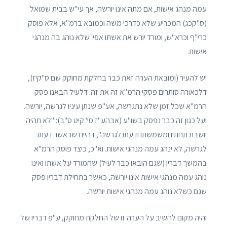
עמה מנהג אישות, אם מתה אינו יורשה, אך עי"ש בבית שמואל
(ס"קכג) המכריע שלא כדרכי משה וכמובא ברמ"א, אלא פוסק
כרי"ף וכרא"ש, ומורד יורש את אשתו אפי' שלא נוהג בה מנהגי
אישות.
יש להעיר (ומובאת הערה זאת כבר בחלקת מחוקק שם ס"קיז),
דלכאורה סותרים פסקי הרמ"א זה את זה. דלעיל הבאנו פסק
הרמ"א שכל זמן שלא נתגרשה, אע"פ שנתן עיניו לגרשה, יורשה.
ועל כגון זה כבר נפסק בשו"ע (אבהע"ז סי' קיט ס"ב): "לא תהיה
יושבת תחתיו ומשמשתו ודעתו לגרשה", דהיינו שכאשר דעתו
לגרשה, לא ינהג עמה מנהגי אישות. וא"כ, כיצד פוסק הרמ"א
בהמשך דבריו (שגם הובאו כבר לעיל) שהמורד על אשתו ואינו
נוהג עמה מנהגי אישות אינו יורשה, כאשר בתחילת דבריו פסק
שגם כשלא נוהג עמה מנהגי אישות יורשה.
והיה מקום להשיב על הערה זו של החלקת מחוקק, ע"פ דבריו של