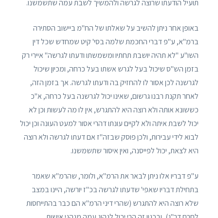
תועיל הודעתו שרוצה לגרשה ולהמשיך לשבת עמה שתשמשנו.
באופן אחר ניתן להשיב על שאלתו של הח"מ ביישוב הסתירה
ברמ"א, ע"פ דברי החכמת שלמה בסי' קיט שמחדש שכל דין
השו"ע "לא תהיה יושבת תחתיו ומשמשתו ודעתו לגרשה" איירי רק
בזמן הש"ס שיכול בעל לגרש אשתו בעל כרחה, ומכיון שיכול
לגרשנה לכן אסור לו להחזיק בה ודעתו לגרשה. אך בזמן הזה,
לאחר תקנת רבנו גרשום, שאינו יכול לגרשנה בעל כרחה, א"כ
כששונא אותה ולא רוצה היא להתגרש, אין לו מה לעשות וכן לא
יכול לשבת איתה ולא לקיים עונתו דהרי אסור למעט העונה וכן יכול
לבוא לידי עבירות, ולכן פוסק שבזה"ז אם דעתו לגרשה ולא רוצה
היא לצאת, יכול לפייסנה, ואין איסור שתשמשנו.
ע"פ דבריו אלו ניתן לבאר את הרמ"א, ולומר, שהרמ"א שאמר
בתחילת דבריו שאפי' שדעתו לגרשה בכ"ז יורשה, היינו במצב
שלא רוצה היא להתגרש (שהרי דיני הרמ"א הם כבר בהתייחסות
לחרם דר"ג), ובכגון זה הרי יכול לנהוג עמה מנהגי אישות