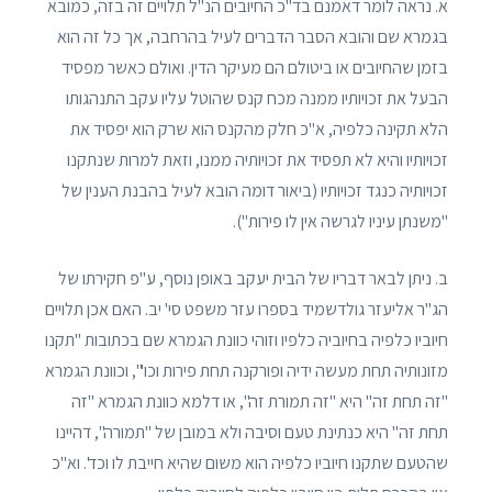
א. נראה לומר דאמנם בד"כ החיובים הנ"ל תלויים זה בזה, כמובא
בגמרא שם והובא הסבר הדברים לעיל בהרחבה, אך כל זה הוא
בזמן שהחיובים או ביטולם הם מעיקר הדין. ואולם כאשר מפסיד
הבעל את זכויותיו ממנה מכח קנס שהוטל עליו עקב התנהגותו
הלא תקינה כלפיה, א"כ חלק מהקנס הוא שרק הוא יפסיד את
זכויותיו והיא לא תפסיד את זכויותיה ממנו, וזאת למרות שנתקנו
זכויותיה כנגד זכויותיו (ביאור דומה הובא לעיל בהבנת הענין של
"משנתן עיניו לגרשה אין לו פירות").
ב. ניתן לבאר דבריו של הבית יעקב באופן נוסף, ע"פ חקירתו של
הג"ר אליעזר גולדשמיד בספרו עזר משפט סי' יב. האם אכן תלויים
חיוביו כלפיה בחיוביה כלפיו וזוהי כוונת הגמרא שם בכתובות "תקנו
מזונותיה תחת מעשה ידיה ופורקנה תחת פירות וכו'", וכוונת הגמרא
"זה תחת זה" היא "זה תמורת זה", או דלמא כוונת הגמרא "זה
תחת זה" היא כנתינת טעם וסיבה ולא במובן של "תמורה", דהיינו
שהטעם שתקנו חיוביו כלפיה הוא משום שהיא חייבת לו וכד'. וא"כ