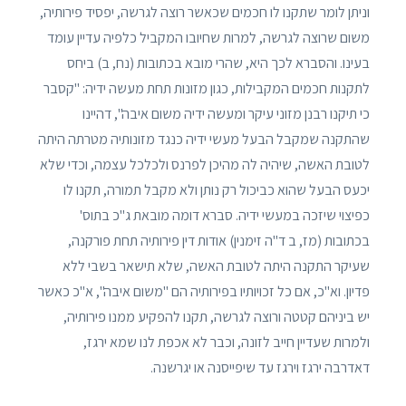
וניתן לומר שתקנו לו חכמים שכאשר רוצה לגרשה, יפסיד פירותיה,
משום שרוצה לגרשה, למרות שחיובו המקביל כלפיה עדיין עומד
בעינו. והסברא לכך היא, שהרי מובא בכתובות (נח, ב) ביחס
לתקנות חכמים המקבילות, כגון מזונות תחת מעשה ידיה: "קסבר
כי תיקנו רבנן מזוני עיקר ומעשה ידיה משום איבה", דהיינו
שהתקנה שמקבל הבעל מעשי ידיה כנגד מזונותיה מטרתה היתה
לטובת האשה, שיהיה לה מהיכן לפרנס ולכלכל עצמה, וכדי שלא
יכעס הבעל שהוא כביכול רק נותן ולא מקבל תמורה, תקנו לו
כפיצוי שיזכה במעשי ידיה. סברא דומה מובאת ג"כ בתוס'
בכתובות (מז, ב ד"ה זימנין) אודות דין פירותיה תחת פורקנה,
שעיקר התקנה היתה לטובת האשה, שלא תישאר בשבי ללא
פדיון. וא"כ, אם כל זכויותיו בפירותיה הם "משום איבה", א"כ כאשר
יש ביניהם קטטה ורוצה לגרשה, תקנו להפקיע ממנו פירותיה,
ולמרות שעדיין חייב לזונה, וכבר לא אכפת לנו שמא ירגז,
דאדרבה ירגז וירגז עד שיפייסנה או יגרשנה.