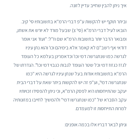
איך ניתן להבין שחייב עדיין לזונה.
וביתר תוקף יש להקשות ע"פ דברי הרמ"א בתשובותיו סי' קיב.
הובאו לעיל דברי הרמ"א (סי' צ) שבעל מורד לא יורש את אשתו,
ומבואר הדבר יותר בתשובות הרמ"א שם וז"ל: "ועוד אני אומר
דודאי אף רשב"ם לא קאמר אלא בימיהם וכו' והוא נתן עיניו
לגרשה כמו שנתגרשה דמי וכו' וכדאמרינן בעלמא כל העומד
לגזז כגזוז דמי וכל שטר העומד לגבות כגבוי דמי וכו'". הגדרתו של
הרמ"א בתשובותיו אודות בעל שנתן עיניו לגרשה היא "כמו
שנתגרשה דמי", וע"פ זה יש להקשות ביתר שאת על דברי הבית
יעקב שהתייחסותו היא לפסק הרמ"א, וכי ניתן להפסידו זכויותיו
עקב הסברא של "כמו שנתגרשו דמי" ולהמשיך לחייבו במזונותיה
למרות התייחסות זו למעמדם.
וניתן לבאר דבריו אלו בכמה אופנים: