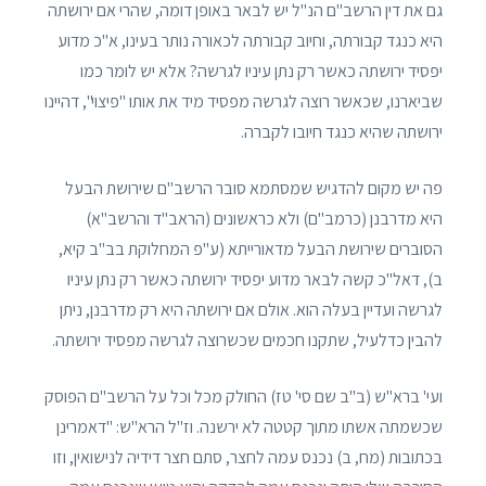
גם את דין הרשב"ם הנ"ל יש לבאר באופן דומה, שהרי אם ירושתה
היא כנגד קבורתה, וחיוב קבורתה לכאורה נותר בעינו, א"כ מדוע
יפסיד ירושתה כאשר רק נתן עיניו לגרשה? אלא יש לומר כמו
שביארנו, שכאשר רוצה לגרשה מפסיד מיד את אותו "פיצוי", דהיינו
ירושתה שהיא כנגד חיובו לקברה.
פה יש מקום להדגיש שמסתמא סובר הרשב"ם שירושת הבעל
היא מדרבנן (כרמב"ם) ולא כראשונים (הראב"ד והרשב"א)
הסוברים שירושת הבעל מדאורייתא (ע"פ המחלוקת בב"ב קיא,
ב), דאל"כ קשה לבאר מדוע יפסיד ירושתה כאשר רק נתן עיניו
לגרשה ועדיין בעלה הוא. אולם אם ירושתה היא רק מדרבנן, ניתן
להבין כדלעיל, שתקנו חכמים שכשרוצה לגרשה מפסיד ירושתה.
ועי' ברא"ש (ב"ב שם סי' טז) החולק מכל וכל על הרשב"ם הפוסק
שכשמתה אשתו מתוך קטטה לא ירשנה. וז"ל הרא"ש: "דאמרינן
בכתובות (מח, ב) נכנס עמה לחצר, סתם חצר דידיה לנישואין, וזו