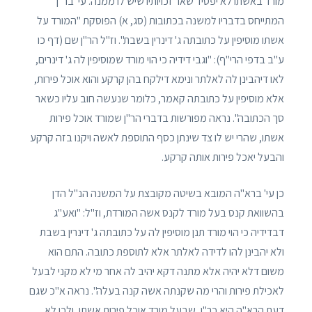
מורד באשתו לא יפסיד שאר זכויותיו שיש לו ממנה. עי' בר"ן
המתייחס בדבריו למשנה בכתובות (סג, א) הפוסקת "המורד על
אשתו מוסיפין על כתובתה ג' דינרין בשבת". וז"ל הר"ן שם (דף כו
ע"ב בדפי הרי"ף): "וגבי דידיה כי הוי מורד שמוסיפין לה ג' דינרים,
לאו דיהבינן לה לאלתר ונימא דילקח בהן קרקע והוא אוכל פירות,
אלא מוסיפין על כתובתה קאמר, כלומר שנעשה חוב עליו כשאר
סך הכתובה". נראה מפורשות בדברי הר"ן שמורד אוכל פירות
אשתו, שהרי יש לו צד שינתן כסף התוספת לאשה ויקנו בזה קרקע
והבעל יאכל פירות אותה קרקע.
כן עי' ברא"ה המובא בשיטה מקובצת על המשנה הנ"ל הדן
בהשוואת קנס בעל מורד לקנס אשה המורדת, וז"ל: "ואע"ג
דבדידיה כי הוי מורד תנן מוסיפין לה על כתובתה ג' דינרין בשבת
ולא יהבינן להו לדידה לאלתר אלא לתוספת כתובה. התם הוא
משום דלא יהיה אלא מתנה דקא יהיב לה אחר מי לא מקני לבעל
לאכילת פירות והרי מה שקנתה אשה קנה בעלה". נראה א"כ שגם
דעת הרא"ה היא כר"ן, שבעל מורד אוכל פירות אשתו, ולכן לא