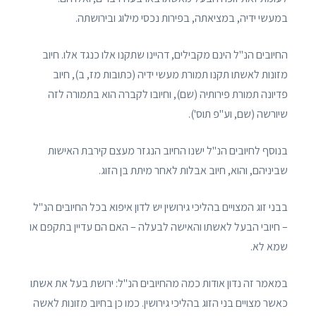
במעשי ידיה, במציאתה, בפירות נכסי מילוג ובירושתה.
החיובים הנ"ל הינם מקבילים, דהיינו שתקנו אלו כנגד אלו. חיוב
מזונות לאשתו תקנו תמורת מעשי ידיה (כתובות מז, ב), חיוב
פדיונה תמורת פירותיה (שם), וחיובו לקברה הוא בתמורה לזה
שיורשה (שם, וע"פ תוס').
בנוסף לחיובים הנ"ל ישנו החיוב הנגזר מעצם קירבת האישות
שביניהם, והוא, חיוב אבלות לאחר מיתת בן הזוג.
בבני זוג המצויים בהליכי גירושין יש לדון איפוא בכל החיובים הנ"ל
– חיובי הבעל לאשתו והאישה לבעלה – האם הם עדיין בתקפם או
שמא לא.
במאמר זה נדון אודות כמה מהחיובים הנ"ל: ירושת בעל את אשתו
כאשר מצויים בני הזוג בהליכי גירושין. כמו כן בחיוב מזונות לאשה