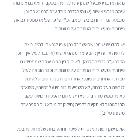
נראה מדבריו שבעל שנתן עיניו לגרשה ובעקבות זאת גם אינו נוהג
עימה מנהגי אישות (שזוהי הגדרת מורד ע"פ הרמ"א פה וכן
מובאת הגדרה זו גם בשו"ע אבהע"ז סי' עז סע' א) מפסיד גם את
פירותיה ומעשי ידיה הנותרים על מזונותיה.
יש להדגיש שיתכן שכאשר רק נתן עיניו לגרשה, דהיינו רוצה
לגרשה אך עדיין נוהג עימה מנהגי אישות (והוסבר לעיל איך יתכן
הדבר ע"פ גדרי ההלכה), לא יחול דין הבית יעקב שמפסיד גם
פירותיה ומעשי ידיה הנותרים על מזונותיה. וכבר הובאה לעיל
סברת האחרונים שכיום, לאחר חרם דרבנו גרשום שלא יכול
לגרשה בעל כרחה, לא משפיעות כוונותיו על זכויותיו, משא"כ
כאשר ממש מורד בה, שאז יש מקום להפסידו זכויותיו עקב
התנהגותו הלא תקינה כלפיה (חילוק זה מובא ג"כ בספר עזר
משפט סי' יב).
אולם ישנן דעות המנוגדות לשיטה זו והסוברות שלמרות שהבעל