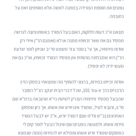
נותנים את תוספת המרידה במתנה לאשה אלא מוסיפים זאת על
כתובתה.
מצאנו א"כ דעות חלוקות, האם בעל המורד באשתו ורוצה לגרשה
מפסיד גם את שאר זכויותיו ממנה או לא (ואמנם הר"ן איירי רק
אודות פירותיה, אך עי' בספר עזר משפט סי' יב שניתן לומר שדעת
הר"ן היא שמבחינה מהותית אין מפסיד המורד זכויותיו, וא"כ גם את
מעשי ידיה לא יפסיד).
אודות זכייתו בפירות, ברצוני להוסיף מה שמצאתי בפסקי הדין
הרבניים כרך א עמ' 101, שכל דברי הבית יעקב הנ"ל הסובר
שהבעל מפסיד פירותיה הם רק לשיטת הי"א שהובאה ברמ"א שם
סי' צ, והובא לעיל, שמורד אינו יורש את אשתו. אך כיון שפסקו
האחרונים (ב"ש וח"מ שם) דמורד יורש, א"כ יש לבעל המורד
פירות אשתו. ולמעשה כותבים שם שיכול הבעל לומר קים לי
כפוסקים שמורד יורש אשתו וממילא יש לו פירות (ממה שנמצא