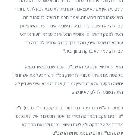
החורבה שלו היתה ונכנס עמה לבדקה והוא טוען שנכנס עמה
לשם נישואין אם לא ימצאנה תותרנית ולא מצאה בעלת מום והרי
היא אשתו וזכה בירושתה. ואמרו חכמים הואיל וכניסתו היתה
לבדקה לא חשבינן להך כניסה נישואין ואינו יורשה. והשתא אין
ראיה לפסק הרשב"ם". ומוסיף הרא"ש גם סברא: "ועוד אי האי
עובדא בנשואה איירי, מה הוצרך ליכנס אחריה לחורבה כדי
לבדקה, למה לא בדקה בתוך ביתו".
הרא"ש איפוא חולק על הרשב"ם, וסובר שגם כאשר נמצא
בקטטה עם אשתו ומעוניין לגרשה, בכ"ז יורש הבעל את אשתו ואין
ירושה נפקעת אלא בגירושין גמורים, ושם בגמרא איירי שעדיין לא
היתה נשואה לו ולכן לא יורשה.
כפסק הרא"ש כבר פסקו גם התוס' (ב"ב קמו, ב ד"ה נכנס) וז"ל:
"פ' רבינו יעקב דבארוסה מיירי וכו' ואמרו חכמים הואיל ולא נכנס
אחריה אלא לבדקה ולא לשם נישואין נכנס ולכן אם מתה לא
ירשנה וכו'" ודוחים שם את פירוש הרשב"ם.