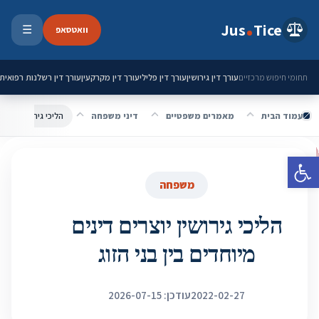
ילוג לתוכן
Jus
Tice
וואטסאפ
☰
פתיחת 
עורך דין גירושין
עורך דין פלילי
עורך דין מקרקעין
עורך דין רשלנות רפואית
תחומי חיפוש מרכזיים
עמוד הבית
מאמרים משפטיים
דיני משפחה
הליכי גירושין יוצרים
פתח סרגל נגישות
משפחה
הליכי גירושין יוצרים דינים
מיוחדים בין בני הזוג
2022-02-27
עודכן: 2026-07-15