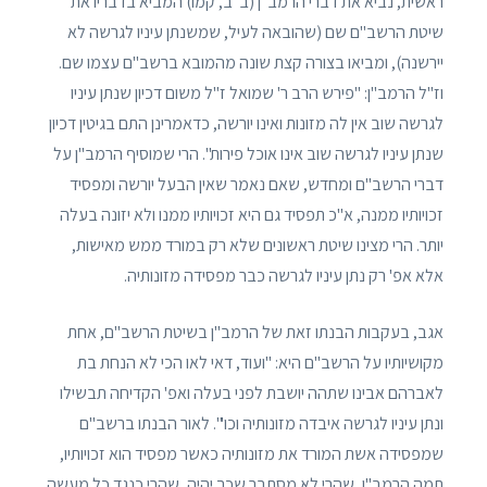
ראשית, נביא את דברי הרמב"ן (ב"ב, קמו) המביא בדבריו את
שיטת הרשב"ם שם (שהובאה לעיל, שמשנתן עיניו לגרשה לא
יירשנה), ומביאו בצורה קצת שונה מהמובא ברשב"ם עצמו שם.
וז"ל הרמב"ן: "פירש הרב ר' שמואל ז"ל משום דכיון שנתן עיניו
לגרשה שוב אין לה מזונות ואינו יורשה, כדאמרינן התם בגיטין דכיון
שנתן עיניו לגרשה שוב אינו אוכל פירות". הרי שמוסיף הרמב"ן על
דברי הרשב"ם ומחדש, שאם נאמר שאין הבעל יורשה ומפסיד
זכויותיו ממנה, א"כ תפסיד גם היא זכויותיו ממנו ולא יזונה בעלה
יותר. הרי מצינו שיטת ראשונים שלא רק במורד ממש מאישות,
אלא אפ' רק נתן עיניו לגרשה כבר מפסידה מזונותיה.
אגב, בעקבות הבנתו זאת של הרמב"ן בשיטת הרשב"ם, אחת
מקושיותיו על הרשב"ם היא: "ועוד, דאי לאו הכי לא הנחת בת
לאברהם אבינו שתהה יושבת לפני בעלה ואפ' הקדיחה תבשילו
ונתן עיניו לגרשה איבדה מזונותיה וכו'". לאור הבנתו ברשב"ם
שמפסידה אשת המורד את מזונותיה כאשר מפסיד הוא זכויותיו,
תמה הרמב"ן, שהרי לא מסתבר שכך יהיה, שהרי כנגד כל מעשה