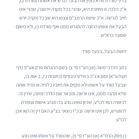
בדיני מורדת שלא כופין את הבעל לגרש את אשתו המורדת בו,
א"כ הלכה זו מיותרת היא, שהרי בכל מקרה יירשנה, שהרי אינו
חייב לגרשה. א"כ שיטת הרמב"ם עצמו היא שבכל מקרה יירש
הבעל את אשתו הרוצה להתגרש ממנו ואף מורדת בו, ולא משום
שסובר כרא"ש.
ירושת הבעל, בבעל מורד
כתב הדרכי משה (אבהע"ז סי' צ) בשם ההגהות פרק אע"פ (דף
תצח ע"א) ומובא ג"כ בשלטי גיבורים (כתובות כז, ב אות ב),
שבעל מורד על אשתו ולא מקיים את חיוביו כלפיה או מדיר אותה
שלא תהנה ממנו, אינו יורשה. ומבאר שם הדרכי משה, שדין זה
לכאורה הוא לכו"ע, שכיון שאינו נוהג בה מנהג אישות ועומדת
להתגרש, לכן אינו יורשה. ובכ"ז נשאר בצ"ע האם דין זה הוא אכן
לכו"ע.
כן פסק הרמ"א (אבהע"ז סי' צ), שהמורד על אשתו ואינו נוהג