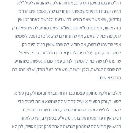
הח"מ עצמו בסימן קיט ס"ב, אודות ההלכה שהובאה לעיל "לא
תהיה יושבת תחתיו ומשמשתו ודעתו לגרשה", ואומר שם הח"מ
(ס"קא), שאפשר שאם הודיע לה שדעתו לגרשה לאחר זמן אין
בזה איסור, כמובא בס"א שם בשו"ע, שאם מודיע לה שנושאה רק
לתקופה יכול לישאנה, אף שדעתו לגרשה, א"כ גם תוכל לשמשו
אפי' שדעתו לגרשה, אם מודיע לה שהנישואין הנ"ל הינם רק
למשך פרק זמן. עפ"ז ניתן להבין את דין הרמ"א בסי' צ, שאפי'
שדעתו לגרשה יכול להמשיך לנהוג עמה מנהגי אישות, כשהודיע
לה שרוצה לגרשה, ולכן יירשנה, משא"כ בעל מורד, שלא נוהג בה
מנהגי אישות.
אולם החלקת מחוקק עצמו כבר דוחה סברא זו, ומחלק בין סע' א
לסע' ב; ורק בסעיף א יועיל להודיע לה שנושא אותה לימים כדי
להתיר לו לישא אשה שדעתו לגרשה, משום שכבר בתחילת
הנישואין ידעה זאת והתרצתה, משא"כ בסעיף ב, שרק לאחר
הנישואין הודיע לה שמתכוון לגרשה לאחר פרק זמן מסויים, לכן לא