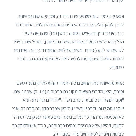
אין בהכרח תלות בין חיוביו כלפיה לחיוביה כלפיו.
ומאריך בספרו עזר משפט שם בנדון זה, ומביא שיטות ראשונים
לכאן ולכאן. חלק מחבל הראשונים הסוברים שתלויים החיובים זה
בזה הינם הרי"ף והרא"ש בסוגיה בגיטין (מז) שהובאה לעיל.
הרי"ף והרא"ש מבארים שם את שיטת רבי יוחנן, שאפי' שנתן עיניו
לגרשה יש לבעל פירות, משום שתלויים החיובים זה בזה, ואם חייב
לפדותה אפי' כשנתן עיניו לגרשה אזי לא נפקעת ממנו גם זכות
פירותיה.
אחת מראיותיו שאין החיובים כזה תמורת זה אלא רק נתינת טעם
וסיבה, היא, מדברי השיטה מקובצת בכתובות (מז, ב) שכתב שם:
"וקבורתה תחת כתובתה, כתב רש"י ז"ל דהיינו תחת הנדוניא
שהכניסה לו וכו' ולפרוש רש"י ז"ל כיון שכבר תקנו זה תחת זה, אפ'
לא הכניסה נמי הדין כך". א"כ, נראה שגם כאשר לא קיבל תמורה
לחיובו, דהיינו שלא הכניסה נכסים בכתובתה, בכ"ז אין גורם הדבר
לביטול חיוביו כלפיה וחייב עדיין בקבורתה.