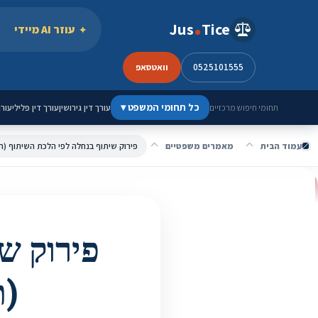
ילוג לתוכן
Jus
Tice
עוזר AI מיידי
0525101555
וואטסאפ
כל תחומי המשפט
▾
עורך דין גירושין
עורך דין פלילי
עורך
תחומי חיפוש מרכזיים
עמוד הבית
מאמרים משפטיים
פירוק שיתוף בנחלה לפי הלכת השיתוף (תלה"מ 02-18
פירוק ש
(תלה