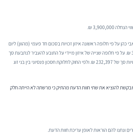
ואר מיום 29.2.16 של רו״ח מר אבי כהן על פי חלופה ראשונה איזון זכויות בסכום חד פעמי (מהוון) ליום
חוות הדעת על תובע להעביר לנתבעת סך של 347,070 ₪. על פי חלופה שנייה של איזון מיידי על התובע להעביר לנתבעת סך
של 16,039 ₪ במועד חוות הדעת ובמועד הבשלת הזכויות סך של 232,397 ₪. ולפי החוק לחלוקת חסכון פנסיוני בין בני זוג
כ הנתבעת כי היא מבקשת להוציא את שתי חוות הדעת מהתיק כי מרשתה לא הייתה חלק
ים ונתנו להם הוראות לאופן עריכת חוות הדעת.