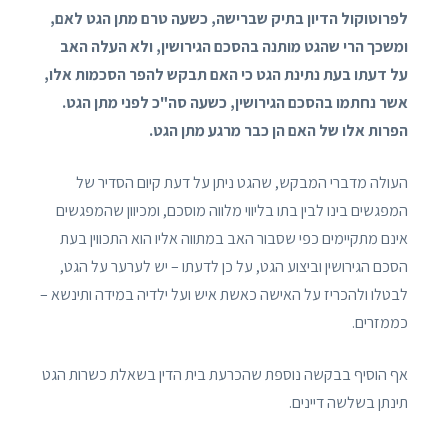
לפרוטוקול הדיון בתיק שברישה, כשעה טרם מתן הגט לאם,
ומשכך הרי שהגט מותנה בהסכם הגירושין, ולא העלה האב
על דעתו בעת נתינת הגט כי האם תבקש להפר הסכמות אלו,
אשר נחתמו בהסכם הגירושין, כשעה סה"כ לפני מתן הגט.
הפרות אלו של האם הן כבר מרגע מתן הגט.
העולה מדברי המבקש, שהגט ניתן על דעת קיום הסדיר של
המפגשים בינו לבין בתו בליווי מלווה מוסכם, ומכיוון שהמפגשים
אינם מתקיימים כפי שסבור האב במתווה אליו הוא התכווין בעת
הסכם הגירושין וביצוע הגט, על כן לדעתו – יש לערער על הגט,
לבטלו ולהכריז על האישה כאשת איש ועל ילדיה במידה ותינשא –
כממזרים.
אף הוסיף בבקשה נוספת שהכרעת בית הדין בשאלת כשרות הגט
תינתן בשלשה דיינים.