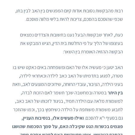
רבות מהבקשות נסובות אודות קיום המפגשים בין האב לבין בתו,
שכפי שהוסכם בהסכם, צריכות להיות בליווי מלווה מוסכם.
כעת, לאחר שבקשות הבעל נענו בתשובות והצדדים נמצאים
בעיצומו של הליך על פי החלטות בית הדין, הגיש המבקש את
הבקשה ההזויה האומרת בין השאר:
האב יטען כי מעשיה אלו של האם ומשפחתה באים כאקט שיש בו
מטרה, לפגוע בתדמיתו של האב כאב לילדה וכאחראי לילדה,
בעיני הילדה, הציבור, עובדי הרווחה, שידוכים המוצעים לאב, וזאת
בין היתר
במטרה ובמחשבה שכך תשמר לאם הזכות לבדה,
למשמורת מלאה עם הילדה תמיד, בניגוד לזכותו של האב כאב,
לתבוע משמורת משותפת על הילדה כשיחפוץ בכך, וכמו שהוזכר
גם בסעיף י"א להסכם.
ואילו מעשים אלו, בנסיבות העניין,
פוגמים בכשרות הגט שקיבלה האם, על סמך הסכמות שהושגו
בהסכם הגירושין, אותן מתעקשת האם לפרש אחרת ממה