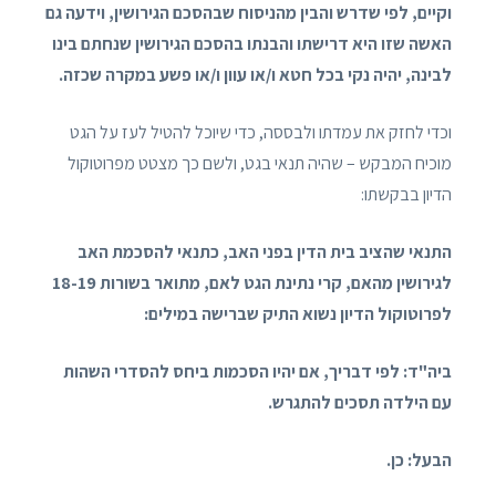
וקיים, לפי שדרש והבין מהניסוח שבהסכם הגירושין, וידעה גם
האשה שזו היא דרישתו והבנתו בהסכם הגירושין שנחתם בינו
לבינה, יהיה נקי בכל חטא ו/או עוון ו/או פשע במקרה שכזה.
וכדי לחזק את עמדתו ולבססה, כדי שיוכל להטיל לעז על הגט
מוכיח המבקש – שהיה תנאי בגט, ולשם כך מצטט מפרוטוקול
הדיון בבקשתו:
התנאי שהציב בית הדין בפני האב, כתנאי להסכמת האב
לגירושין מהאם, קרי נתינת הגט לאם, מתואר בשורות 18-19
לפרוטוקול הדיון נשוא התיק שברישה במילים:
ביה"ד: לפי דבריך, אם יהיו הסכמות ביחס להסדרי השהות
עם הילדה תסכים להתגרש.
הבעל: כן.