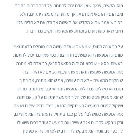
תוס' הקשה, שאף שאין אדם יכול להתנות על דבר הכתוב בתורה
ואם התנה התנאי אינו תנאי, אך מדוע שהמעשה יתקיים, הלא
בפירוש אמר שהוא מקדש את האישה אך ורק אם לא חלים עליו
חיובי שאר כסות ועונה, ומדוע שהמעשה יתקיים נגד דבריו.
על כך עונה התוס', שמעשה שאדם עושה הינו מוחלט בדעתו ואינו
מותנה, המעשה הוא מושלם וזהו רצונו, כפי שאין נגר יכול להתנות
בעשותו כסא – שכסא זה יהיה כסאעל תנאי, כך אדם לא מתנה
את המעשה שעושה וזאת משתי סיבות: א. אם לא היה רוצה
שיתקיים המעשה – לא היה עושהו, אף שהוא מתנה, אך בתוך
תוכו הוא משלים עם חלות המעשה ובוודאי עם עשייתו. ב. מכיוון
שהוא מעוניין שבסופו של הליך המעשה יתקיים על כן, אם יתנה
וישקול לפגום במעשה כשיתקיים התנאי, כיצד יחזיר ישלים ויעשה
את המעשה כמושלם? על כן כבר בתחילה המעשה הוא מושלם,
ורק מבקש להרוויח אגב עשייתו את המעשה עוד דברים שיועילו
לו, כפי שבסוגיה הוא מבקש להרוויח, שלמרות שהוא מעוניין