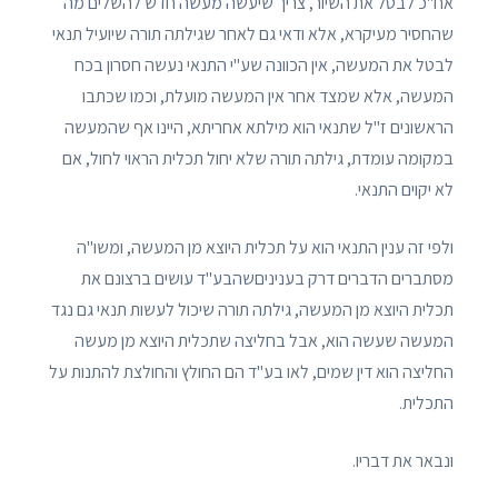
אח"כ לבטל את השיור, צריך שיעשה מעשה חדש להשלים מה
שהחסיר מעיקרא, אלא ודאי גם לאחר שגילתה תורה שיועיל תנאי
לבטל את המעשה, אין הכוונה שע"י התנאי נעשה חסרון בכח
המעשה, אלא שמצד אחר אין המעשה מועלת, וכמו שכתבו
הראשונים ז"ל שתנאי הוא מילתא אחריתא, היינו אף שהמעשה
במקומה עומדת, גילתה תורה שלא יחול תכלית הראוי לחול, אם
לא יקוים התנאי.
ולפי זה ענין התנאי הוא על תכלית היוצא מן המעשה, ומשו"ה
מסתברים הדברים דרק בעניניםשהבע"ד עושים ברצונם את
תכלית היוצא מן המעשה, גילתה תורה שיכול לעשות תנאי גם נגד
המעשה שעשה הוא, אבל בחליצה שתכלית היוצא מן מעשה
החליצה הוא דין שמים, לאו בע"ד הם החולץ והחולצת להתנות על
התכלית.
ונבאר את דבריו.