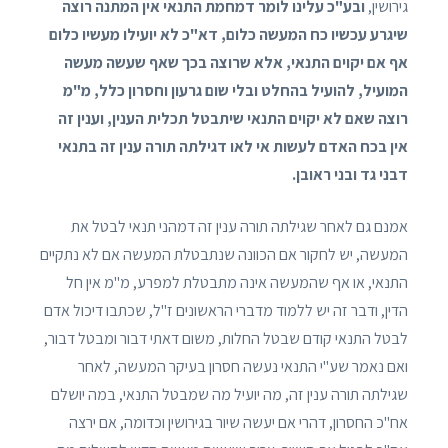
גירושין,
ובע"כ עלינו לומר דמחמת התנאי אין המתנה רוצה
שיגרע עכשיו כח המעשה כלום, דא"כ לא יועילו מעשיו כלום
אף אם יקוים התנאי, אלא שרוצה בכך שאף שעשה מעשה
המועיל, להועיל בהחלט ובלי שום גרעון וחסרון כלל, מ"מ
רוצה שאם לא יקוים התנאי שיתבטל תכלית הענין, וענין זה
אין בכח האדם לעשות אי לאו דגילתה תורה ענין זה בתנאי
דבני גד ובני ראובן.
אמנם גם לאחר שגילתה תורה ענין זה דמהני תנאי לבטל את
המעשה, יש לחקור אם הכוונה שנתבטלת המעשה אם לא נתקיים
התנאי, או אף שהמעשה אינה מתבטלת למפרע, מ"מ אין חל
הדין, ודבר זה יש ללמוד מדברי הראשונים ז"ל, שכתבו דיכול אדם
לבטל התנאי קודם שבטל החלות, משום דאתי דבור ומבטל דבור,
ואם נאמר שע"י התנאי נעשה חסרון בעיקר המעשה, לאחר
שגילתה תורה ענין זה, מה יועיל מה שמבטל התנאי, במה יושלם
אח"כ החסרון, דהרי אם יעשה שיור בגירושין וכדומה, אם ירצה