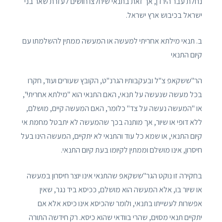
נחלת עבר הירדן, אך זאת בתנאי שיחלצו חושים לעזרת שאר בני
ישראל בכיבוש ארץ ישראל.
ב. תנאי מילתא אחריתי למעשה או המעשה ממתין להשלמתו עם
קיום התנאי
הר"ששקאפ צ"ל ובעקבותיו הגרנ"ט, הקובץ שעורים ועוד, חקרו
בכל מעשה שנעשה על תנאי, האם התנאי הוא "מילתא אחריתי",
או "המעשה נעשה על צד" כלומר, האם המעשה קיים, מושלם,
ללא דופי או שיור, אך מותנה בכך שהמעשה לא יתבטל מחמת אי
קיום התנאי, או שמא כל עוד והתנאי לא יתקיים, המעשה הינו בעל
חיסרון, אינו מושלם וממתין לקיומו בעת קיום התנאי.
בחקירה זו נוקט הגר"ששקאפ שהתנאי אינו יוצר חיסרון במעשה
או שיור בו, אלא המעשה הוא מושלם, ככיסא ביד נגר, שאין
אפשרות לעשייתו בתנאי, ולומר שהכיסא אינו כיסא אלא אם
יתקיים תנאי מסוים, שהרי בוודאי שהוא כיסא. רק חידשה התורה