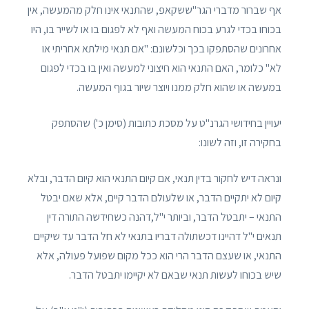
אף שברור מדברי הגר"ששקאפ, שהתנאי אינו חלק מהמעשה, אין
בכוחו בכדי לגרע בכוח המעשה ואף לא לפגום בו או לשייר בו, היו
אחרונים שהסתפקו בכך וכלשונם: "אם תנאי מילתא אחריתי או
לא" כלומר, האם התנאי הוא חיצוני למעשה ואין בו בכדי לפגום
במעשה או שהוא חלק ממנו ויוצר שיור בגוף המעשה.
יעויין בחידושי הגרנ"ט על מסכת כתובות (סימן כ') שהסתפק
בחקירה זו, וזה לשונו:
ונראה דיש לחקור בדין תנאי, אם קיום התנאי הוא קיום הדבר, ובלא
קיום לא יתקיים הדבר, או שלעולם הדבר קיים, אלא שאם יבטל
התנאי – יתבטל הדבר, וביותר י"ל,דהנה כשחידשה התורה דין
תנאים י"ל דהיינו דכשתולה דבריו בתנאי לא חל הדבר עד שיקיים
התנאי, או שעצם הדבר הרי הוא ככל מקום שפועל פעולה, אלא
שיש בכוחו לעשות תנאי שבאם לא יקיימו יתבטל הדבר.