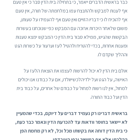
כבר בראשית הדברים ייאמר, כי בתחילה בית הדין סבר כי אין טעם
אף לענות למבקש ולהתנצח עמו במלחמתה של תורה, אין טעם
אף להוכיח לו כי דבריו הזויים ואין טעם אף להעמידו על טעותו,
משום שלאחר היכרות ארוכה עם המבקש כפי שנוכחנו בעשרות
הבקשות שהגיש, ממילא סבור בית הדין כי המבקש ימצא טענות
ומענות אחרות, בכדי להטריח ולהטיל לעז וערעור על כשרות הגט
וההליך שקדם לו.
אולם בית הדין לא יכול להרשות לעצמו את הוצאת הלעז על
האישה, על הגט ועל ילדיהלכשייוולדו, אם על כבודנו אנו יכולים
למחול, אין לנו רשות למחול על כבודם של אחרים, על כבוד בית
הדין ועל כבוד התורה.
בראשית דברינו רק נעמיד דברים על דיוקם, בכדי שהמעיין
לא יישאר בחוסר וודאות עד להכרעת הדין ונאמר כבר כעת,
כי בית הדין דוחה את בקשתו מכל וכל, לא רק מחמת הפן
ההלכתי אלא אף במישור ובפן העובדתי.