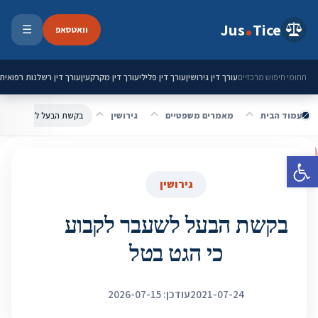
ילוג לתוכן
Jus
Tice
וואטסאפ
☰
פתיחת 
עורך דין גירושין
עורך דין פלילי
עורך דין מקרקעין
עורך דין רשלנות רפואית
תחומי חיפוש מרכזיים
עמוד הבית
מאמרים משפטיים
גירושין
בקשת הבעל לשעבר לקבוע
פתח סרגל נגישות
גירושין
בקשת הבעל לשעבר לקבוע
כי הגט בטל
2021-07-24
עודכן: 2026-07-15