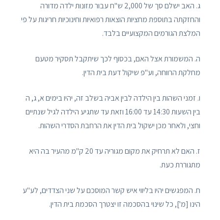
ג. האב ישלם סך של 2,000 ש"ח עבור מזונות ילדה מדורה
והחזקתה בתוספת מחציות הוצאות רפואיות וחינוכיות חריגות על פי
המלצת הגורמים המקצועיים בלבד.
ה. המשמורת אצל האם, בכסוף לכך שיתקבל תסקיר מטעם
מחלקת הרווחה, וע"פ שיקול דעת בית הדין.
ו. זמני השהות בין הילדה לבין אביה בשלב זה, יהיו בימים א, ג, ה
בין השעות 14:30 עד 16:00 וזאת עד שתגיע הילדה לגיל שנתיים
וחצי, ולאחר מכן ישקול בית הדין את הרחבת הסדרי השהות.
ז. האם לא תרחיק את מקום מגוריה עד 20 ק"מ מהעיר בה היא
מתגוררת כעת.
ח. המפגשים יהיו בליווי איש קשר המוסכם על שני הצדדים, לע"ע
הינו [מ'], כל שינוי בהסכמה זו יצטרך הסכמת בית הדין.