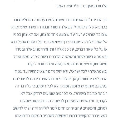
הלכות הגיטין רמז תנ"ה ושם נאמר:
כך החרים ר"ת והסכים רבינו משה תלמידו עמו וכל הגדולים גזרו
בכנופיא של שוק טרויי"ש באלה חמורה ובגזרה חמורה שלא יקרא
שום בר ישראל ערעור על שום גט אחר נתינתו, ואם לא ינתן בפניו
אל יאמר אלו היה ניתן בפני כך הייתי מערער על העדים או על הגט
או על כל שאר דברים, על כל אלה גזרנו והחרמנו באלה ובנידוי
ובשמתא בשם מיתה ובשממה והחרמנו בשם ליפרע ממנו ומכל
משפחתו, ובשממה יהיה מי שעושה אלה בארור ליקום
ובשמתאלהוי לכל ישראל, ולא יהיה אדם רשאי להתירו עד עמוד
הכהן לאורים ותומים, אך יוכלו בני אדם להתיר ביניהם להיות להם
עסק עם אותו איש מזמן לזמן אך לא לכל הימים, כי על דבר זה
ריבתה מריבה בישראל, כי הפריצים שומעים לרחק אבל לא
לקרב,ובזויי משפחה עושין כן להשפיל הגבוה ולשום שפלים
למרום, והמערים ערום יחרם חרום לומר לולי הגזירה יש לי להשיב
למען ירצה להקשיב דבורו בשתיקה לאחרים המקום יחרים אותו