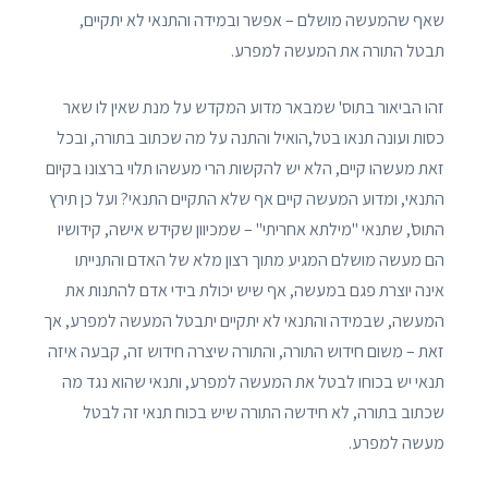
שאף שהמעשה מושלם – אפשר ובמידה והתנאי לא יתקיים,
תבטל התורה את המעשה למפרע.
זהו הביאור בתוס' שמבאר מדוע המקדש על מנת שאין לו שאר
כסות ועונה תנאו בטל,הואיל והתנה על מה שכתוב בתורה, ובכל
זאת מעשהו קיים, הלא יש להקשות הרי מעשהו תלוי ברצונו בקיום
התנאי, ומדוע המעשה קיים אף שלא התקיים התנאי? ועל כן תירץ
התוס', שתנאי "מילתא אחריתי" – שמכיוון שקידש אישה, קידושיו
הם מעשה מושלם המגיע מתוך רצון מלא של האדם והתנייתו
אינה יוצרת פגם במעשה, אף שיש יכולת בידי אדם להתנות את
המעשה, שבמידה והתנאי לא יתקיים יתבטל המעשה למפרע, אך
זאת – משום חידוש התורה, והתורה שיצרה חידוש זה, קבעה איזה
תנאי יש בכוחו לבטל את המעשה למפרע, ותנאי שהוא נגד מה
שכתוב בתורה, לא חידשה התורה שיש בכוח תנאי זה לבטל
מעשה למפרע.