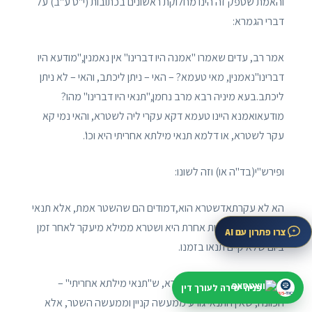
והאמת שספק זה הינו מחלוקת ראשונים בכתובות (י"ט ע"ב) על
דברי הגמרא:
אמר רב, עדים שאמרו "אמנה היו דברינו" אין נאמנין,"מודעא היו
דברינו"נאמנין, מאי טעמא? – האי – ניתן ליכתב, והאי – לא ניתן
ליכתב.בעא מיניה רבא מרב נחמן,"תנאי היו דברינו" מהו?
מודעאואמנא היינו טעמא דקא עקרי ליה לשטרא, והאי נמי קא
עקר לשטרא, או דלמא תנאי מילתא אחריתי היא וכו'.
ופירש"י(בד"ה או) וזה לשונו:
הא לא עקרתאדשטרא הוא,דמודים הם שהשטר אמת, אלא תנאי
היה ביניהם וזו עדות אחרת היא ושטרא ממילא מיעקר לאחר זמן
צרו פתרון עם AI
ביום שלא קיים תנאו בזמנו.
ביאר רש"י שצד זה של הגמרא, ש"תנאי מילתא אחריתי" –
פניה ישירה לעורך דין
הכוונה, שאין התנאי גורע ממעשה קניין וממעשה השטר, אלא