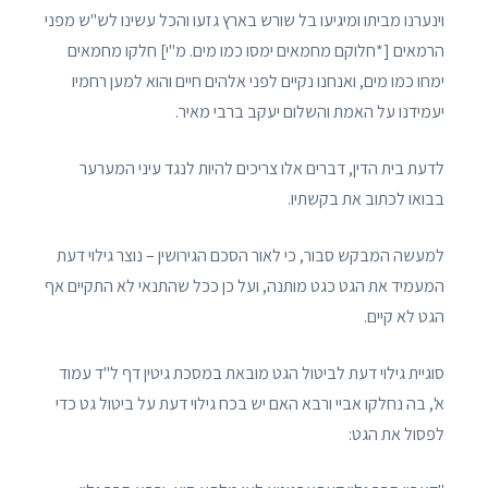
וינערנו מביתו ומיגיעו בל שורש בארץ גזעו והכל עשינו לש"ש מפני
הרמאים [*חלוקם מחמאים ימסו כמו מים. מ"י] חלקו מחמאים
ימחו כמו מים, ואנחנו נקיים לפני אלהים חיים והוא למען רחמיו
יעמידנו על האמת והשלום יעקב ברבי מאיר.
לדעת בית הדין, דברים אלו צריכים להיות לנגד עיני המערער
בבואו לכתוב את בקשתיו.
למעשה המבקש סבור, כי לאור הסכם הגירושין – נוצר גילוי דעת
המעמיד את הגט כגט מותנה, ועל כן ככל שהתנאי לא התקיים אף
הגט לא קיים.
סוגיית גילוי דעת לביטול הגט מובאת במסכת גיטין דף ל"ד עמוד
א', בה נחלקו אביי ורבא האם יש בכח גילוי דעת על ביטול גט כדי
לפסול את הגט: