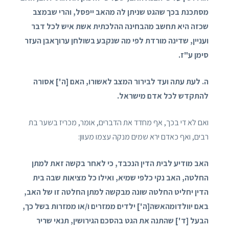
מסתכנת בכך שהגט שניתן לה מהאב ייפסל, והרי שבמצב
שכזה היא תחשב מהבחינה ההלכתית אשת איש לכל דבר
ועניין, שדינה מורדת לפי מה שנקבע בשולחן ערוךאבן העזר
סימן ע"ז.
ה. לעת עתה ועד לבירור המצב לאשורו, האם
[ה']
אסורה
להתקדש לכל אדם מישראל.
ואם לא די בכך, אף מחדד את הדברים, אומר, מכריז בשער בת
רבים, ואף כאדם ירא שמים מנקה עצמו מעוון:
האב מודיע לבית הדין הנכבד, כי לאחר בקשה זאת למתן
החלטה, האב נקי כלפי שמיא, ואילו כל מציאות שבה בית
הדין יחליט החלטה שונה מבקשה למתן החלטה זו של האב,
באם יוולדומהאשה
[ה']
ילדים ממזרים ו/או ממזרות בשל כך,
הבעל
[ד']
שהתנה את הגט בהסכם הגירושין, תנאי שריר