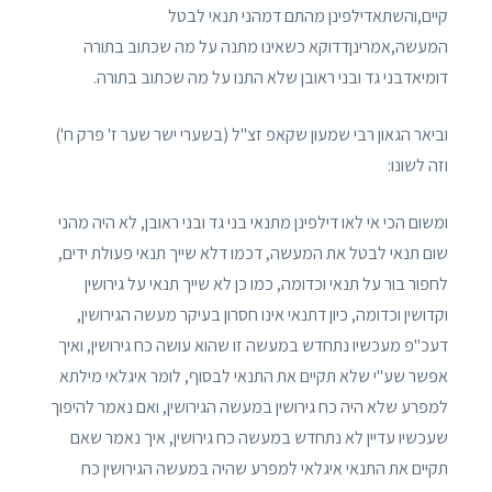
קיים,והשתאדילפינן מהתם דמהני תנאי לבטל
המעשה,אמרינןדדוקא כשאינו מתנה על מה שכתוב בתורה
דומיאדבני גד ובני ראובן שלא התנו על מה שכתוב בתורה.
וביאר הגאון רבי שמעון שקאפ זצ"ל (בשערי ישר שער ז' פרק ח')
וזה לשונו:
ומשום הכי אי לאו דילפינן מתנאי בני גד ובני ראובן, לא היה מהני
שום תנאי לבטל את המעשה, דכמו דלא שייך תנאי פעולת ידים,
לחפור בור על תנאי וכדומה, כמו כן לא שייך תנאי על גירושין
וקדושין וכדומה, כיון דתנאי אינו חסרון בעיקר מעשה הגירושין,
דעכ"פ מעכשיו נתחדש במעשה זו שהוא עושה כח גירושין, ואיך
אפשר שע"י שלא תקיים את התנאי לבסוף, לומר איגלאי מילתא
למפרע שלא היה כח גירושין במעשה הגירושין, ואם נאמר להיפוך
שעכשיו עדיין לא נתחדש במעשה כח גירושין, איך נאמר שאם
תקיים את התנאי איגלאי למפרע שהיה במעשה הגירושין כח