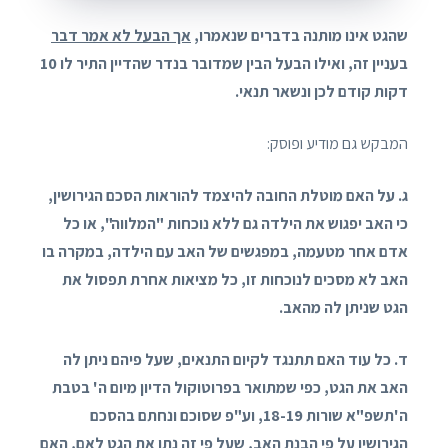
שהגט אינו מותנה בדברים שנאמרו,
אך הבעל לא אמר דבר
בעניין זה, ואילו הבעל הבין שמדובר בנדר שהדיין התיר לו 10
דקות קודם לכן ונשאר תנאי.
המבקש גם מודיע ופוסק:
ג. על האם מוטלת החובה להיצמד להוראות הסכם הגירושין,
כי האב יפגוש את הילדה גם ללא נוכחות "המלווה", או כל
אדם אחר מטעמה, במפגשים של האב עם הילדה, במקרה בו
האב לא מסכים לנוכחות זו, כל מציאות אחרת תפסול את
הגט שניתן לה מהאב.
ד. כל עוד האם תתנגד לקיום התנאים, שעל פיהם ניתן לה
האב את הגט, כפי שמתואר בפרוטוקול הדיון מיום ה' בטבת
ה'תשפ"א שורות 18-19, וע"פ שסוכם ונחתם בהסכם
הגירושין על פי הבנת האב, שעל פי זה נתן את הגט לאם, האם