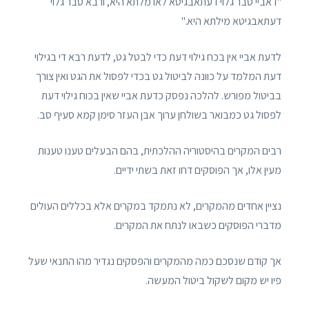
"דאביי סבר גלוי דעתאבגיטא לאו מלתא היא, ורבא סבר גלוי
דעתאבגיטא מילתא היא."
לדעת אביי אין בכח גילוי דעת כדי לבטל גט, לדעת רבא די בגילוי
דעת המלמד על כוונה לביטול גט בכדי לפסול את הגט ואין צורך
בביטול מפורש. להלכה נפסק כדעת אביי שאין בכוח גילוי דעת
לפסול גט כמבואר בשולחן ערוך אבן העזר סימן קמא סעיף סב.
רבים המקרים בהיסטוריה ההלכתית, בהם הבעלים טענו טענות
מעין אלו, אך הפוסקים דחו זאת בשתי ידיים.
נציין אחדים מהמקרים, לא נתמקד במקרים אלא בכללים העולים
מדברי הפוסקים כשבאו לנתח את המקרים.
אך קודם שנסכם כמה מהמקרים והפסקים נגדיר מהו התנאי שעל
פיו יש מקום לשקול ביטול המעשה.