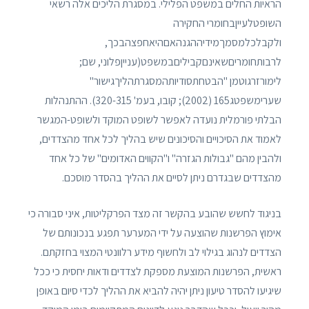
הראיות החלים במשפט הפלילי. במסגרת הליכים אלה רשאי
השופטלעייןבחומרי החקירה
ולקבלכלמסמךמידיההגנהאםהיאחפצהבכך,
לרבותחומריםשאינםקביליםבמשפט(ענייןפלוני, שם;
לימורזרגוטמן "הבטחתסודיותהמסגרתהליךגישור"
שערימשפטג165 (2002); קובו, בעמ' 320-315). ההתנהלות
הבלתי פורמלית נועדה לאפשר לשופט המוקד ולשופט-המגשר
לאמוד את הסיכויים והסיכונים שיש בהליך לכל אחד מהצדדים,
ולהבין מהם "גבולות הגזרה" ו"הקווים האדומים" של כל אחד
מהצדדים שבגדרם ניתן לסיים את ההליך בהסדר מוסכם.
בניגוד לחשש שהובע בהקשר זה מצד הפרקליטות, איני סבורה כי
אימוץ הפרשנות שהוצעה על ידי המערער תפגע בנכונותם של
הצדדים לנהוג בגילוי לב ולחשוף מידע רלוונטי המצוי בחזקתם.
ראשית, הפרשנות המוצעת מספקת לצדדים ודאות יחסית כי ככל
שיגיעו להסדר טיעון ניתן יהיה להביא את ההליך לכדי סיום באופן