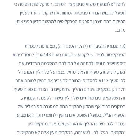
לחסד"פלמניעת משוא פנים מצד המותב. הפרקליטות הוסיפה כי
תפעל לגיבוש הנחיות פנימיות המתוות את שיקול הדעת לעניין
התיקים בהם תינתן הסכמת הפרקליטים להמשך הדיון בפני אותו
מותב.
8. הסנגוריה הציבורית (להלן: הסניגוריה), מצטרפת לעמדת
הפרקליטות לפיה יש לקבוע שהוראת סעיף 143א(ה) לחסד"פהיא
דיספוזיטיבית וניתן להתנות על תחולתה בהסכמת הצדדים. עם
זאת, לשיטתה, סעיף זה אינו מחיל עצמו על כל הליך המתנהל
לפי סעיף 143א לחסד"פ והחובה להעביר את התיק למותב אחר
חלה רק במקרים שבהם ההליך שהתקיים בין הצדדים מכוח סעיף
זה נשא מאפיינים מהותיים של הליך גישור. לטענת הסנגוריה,
במקרים רבים אף שהדיון מתקיים תחת המסגרת הפורמלית של
הסעיף הנ"ל, בפועל השופט אינו נחשף לחומרי חקירה או מביע
עמדה לגבי סיכויי ההליך או העונש, ולמעשה מתקיים דיון
"הקראה" רגיל. לכן, לטענתה, במקרים מעין אלה לא מתקיימים