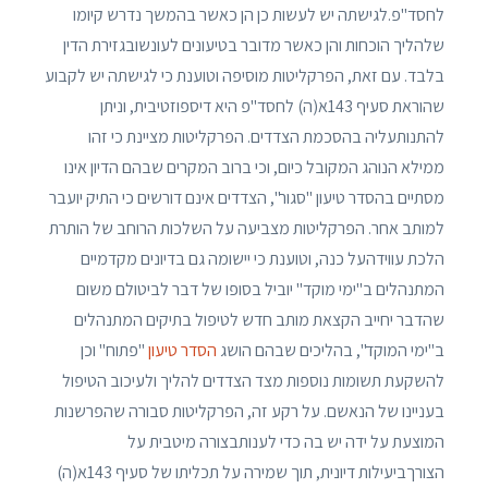
לחסד"פ.לגישתה יש לעשות כן הן כאשר בהמשך נדרש קיומו
שלהליך הוכחות והן כאשר מדובר בטיעונים לעונשובגזירת הדין
בלבד. עם זאת, הפרקליטות מוסיפה וטוענת כי לגישתה יש לקבוע
שהוראת סעיף 143א(ה) לחסד"פ היא דיספוזטיבית, וניתן
להתנותעליה בהסכמת הצדדים. הפרקליטות מציינת כי זהו
ממילא הנוהג המקובל כיום, וכי ברוב המקרים שבהם הדיון אינו
מסתיים בהסדר טיעון "סגור", הצדדים אינם דורשים כי התיק יועבר
למותב אחר. הפרקליטות מצביעה על השלכות הרוחב של הותרת
הלכת עווידהעל כנה, וטוענת כי יישומה גם בדיונים מקדמיים
המתנהלים ב"ימי מוקד" יוביל בסופו של דבר לביטולם משום
שהדבר יחייב הקצאת מותב חדש לטיפול בתיקים המתנהלים
ב"ימי המוקד", בהליכים שבהם הושג
הסדר טיעון
"פתוח" וכן
להשקעת תשומות נוספות מצד הצדדים להליך ולעיכוב הטיפול
בעניינו של הנאשם. על רקע זה, הפרקליטות סבורה שהפרשנות
המוצעת על ידה יש בה כדי לענותבצורה מיטבית על
הצורךביעילות דיונית, תוך שמירה על תכליתו של סעיף 143א(ה)