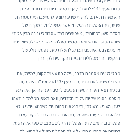
מהיר ויעיל, וככל שהדבר נוגע לדיונים המתקיימים בימי המוקד
מכוח סעיף 143אלחסד"פ,אף במסגרת יום דיונים אחד. על כן,
היא מעודדת אותם לחשוף מידע רלוונטי שיסייעבהשגתמטרה זו.
שנית, דיני הפסלות ה"רגילים" אשר יוסיפו לחול במקרים של
הסדרי טיעון "פתוחים", מאפשרים לצד שסבור כי גזירת הדין על ידי
שופט המוקד או השופט-המגשר מעלה חשש ממשי למשוא פנים
או פגיעה במראית פני הצדק, להעלות טענת פסלות ולפעול
בהקשר זה במסלולים הרגילים הקבועים לכך בדין.
מבלי לטעת מסמרות בדבר, עילה כזו עשויה לקום, למשל, אם
השופט שניהל את הדיון מכוח סעיף 143א לחסד"פ היה מעורב
בניסוח תנאי הסדר הטיעון הנוגעים לרכיב הענישה, אך אלה לא
הוסכמו בסופו של יום על ידי הצדדים, וזאת באופן המלמד כי דעתו
לענין העונש "נעולה", וכי הוא אינו פתוח עוד לשכנוע. ויודגש, לא
כל הערה שמעיר השופטלעניין העונש די בה כדי להקים עילת
פסלות, ובהתאם לדיני הפסלות הרגילים במצבים מעין אלה הנטל
להוכיח את התקיימותה של עילת הפסלות מוטל על הטוען לה