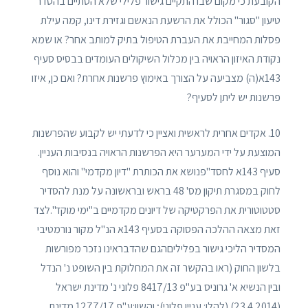
הקובעת כי מקום שבו התקיים גישור פלילי שלא הסתיים בהסדר
טיעון "סגור" הכולל את הרשעת הנאשם וגזירת דינו, קמה עילת
פסלות המחייבת את העברת הטיפול בתיק למותב אחר? או שמא
נקודת האיזון הראויה בין מכלול השיקולים העומדים בבסיס סעיף
143א(ה) מצביעה על הצורך באימוץ פרשנות אחרת? ואם כן, איזו
פרשנות יש ליתן לסעיף?
10. אקדים אחרית לראשית ואציין כי לדעתי יש לקבוע שהפרשנות
המוצעת על ידי המערער היא הפרשנות הראויה בנסיבות העניין.
סעיף 143א לחסד"פנושא את הכותרת "דיון מקדמי" והוא נוסף
לחוק במסגרת תיקון מס' 48 בראש ובראשונה על מנת להסדיר
סטטוטורית את הפרקטיקה של דיונים מקדמיים ב"ימי מוקד".לצד
זאת מצאה ההלכה הפסוקה בסעיף 143א הנ"ל מקור נורמטיבי
המסדיר הליכי גישור בפליליםהגם שהדבראינו נזכר מפורשות
בלשון החוק (ראו בהקשר זה את המחלוקת בין השופט נ' הנדל
ובין הנשיא א' גרוניס בע"פ 8417/13 פלוני נ' מדינת ישראל
(23.4.2014) (להלן: עניין פלוני); והשוו:ע"פ 1277/17 מדינת