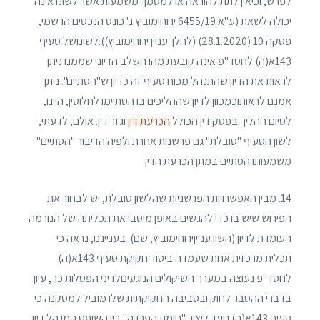
לפרש, וכיאין לתת להוראה או למסמך משמעות אשר לשונו אינה
יכולה לשאת (ע"א 6455/19 ירוחימוביץ נ' כונס הנכסים הרשמי,
פסקה 10 (28.1.2020) (להלן: עניין ירוחימוביץ)).לשונושל סעיף
143א(ה) לחסד"פ אינה קובעת מהו השלב הדיוני שממנו ניתן
לראות את הדיון שהתנהל מכוח סעיף זה כדיון ש"הסתיים". ניתן
אמנם לראותוכמכוון לדיון שההליכים בו הסתיימו לחלוטין, היינו,
לסיום ההליך בפסק דין הכולל
הכרעת דין
וגזר דין. אולם, לדעתי,
לשון הסעיף "סובלת" גם פרשנות אחרת ולפיה הדיבור "הסתיים"
משמעותו הסתיים במתן הכרעת הדין.
14. מבין האפשרויות הפרשניות שהלשון סובלת, יש לבחור את
הפירוש שיש בו כדי להגשים באופן מיטבי את תכליתה של הנורמה
העומדת לדיון (השוו ענייןירוחימוביץ, שם). בענייננו, נראה כי
תכלית מרכזית אחת שעמדה ביסוד חקיקת סעיף 143א(ה)
לחסד"פ נעוצה במערך השיקולים הנוגעיםלדיני הפסלות.כך, עיון
בדברי ההסבר לחוק ובסביבה החקיקתית שלו מוביל למסקנה כי
סעיף 143א(ה) נועד ליצור "חומת הפרדה" בין השופט המנהל דיון