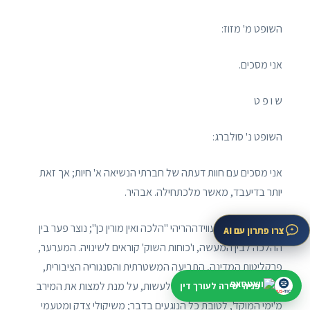
השופט מ' מזוז:
אני מסכים.
ש ו פ ט
השופט נ' סולברג:
אני מסכים עם חוות דעתה של חברתי הנשיאה א' חיות; אך זאת
יותר בדיעבד, מאשר מלכתחילה. אבהיר.
כמסתבר, הלכת עווידההריהי "הלכה ואין מורין כן"; נוצר פער בין
צרו פתרון עם AI
ההלכה לבין המעשה, ו'כוחות השוק' קוראים לשינויה. המערער,
פרקליטות המדינה, התביעה המשטרתית והסנגוריה הציבורית,
תמימי-דעים כולם שכך נחוץ לעשות, על מנת למצות את המירב
פניה ישירה לעורך דין
מ'ימי המוקד', לטובת כל הנוגעים בדבר; משיקולי צדק ומטעמי