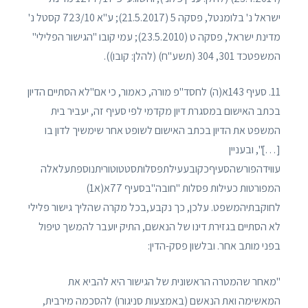
ישראל נ' בלומנטל, פסקה 5 (21.5.2017); ע"א 723/10 קסטל נ'
מדינת ישראל, פסקה ט (23.5.2010); עמי קובו "הגישור הפלילי"
המשפטכד 301, 304 (תשע"ח) (להלן: קובו)).
11. סעיף 143א(ה) לחסד"פ מורה, כאמור, כי אם"לא הסתיים הדיון
בכתב האישום במסגרת דיון מקדמי לפי סעיף זה, יעביר בית
המשפט את הדיון בכתב האישום לשופט אחר שימשיך לדון בו
[…]", ובעניין
עווידהפורשהסעיףכקובעעילתפסלותסטטוטוריתנוספתעלאלה
המפורטות כעילות פסלות "חובה"בסעיף 77א(א1)
לחוקבתיהמשפט. עלכן, כך נקבע,בכל מקרה שהליך גישור פלילי
לא הסתיים בגזירת דינו של הנאשם, התיק יועבר להמשך טיפול
בפני מותב אחר. ובלשון פסק-הדין:
"מאחר שהמטרה הראשונית של הגישור היא להביא את
המאשימה ואת הנאשם (באמצעות סניגורו) להסכמה מירבית,