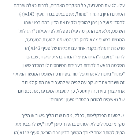
עליו. לגישת המערער, כל המקרים האחרים, לרבות כאלה שבהם
הסתיים הדיון בהסדר "פתוח", אינם באים בגדר סעיף 143א(ה)
לחסד"פ ועל כן ניתן להוסיף ולקיים את הדיון בהם בפני אותו
השופט, אלא אם התקיימה עילת פסלות לפי העילות "הרגילות"
המנויות בסעיף 77א לחוק בתי המשפט. לטענת המערער,
פרשנות זו עולה בקנה אחד עם תכליתו של סעיף 143א(ה)
לחסד"פ ועם ה"הגיון הפנימי" הנוהג בהליכי גישור, שבהם
הסכמת הנאשם להודות בעבירות המיוחסות לו בהסדר טיעון
"פתוח" ניתנת לא אחת על יסוד ציפייתו כי השופט-המגשר הוא אף
זה שיגזור את דינו. קביעה לפיה יש להעביר את התיק למותב
אחרלצורך גזירת הדין תסכל, כך לטענת המערער, את נכונותם
של נאשמים להודות בהסדרי טיעון "פתוחים".
7. לטענת הפרקליטות, ככלל, מקום שבו הליך גישור או הליך
מקדמי בפלילים לא הסתיים בהסדר טיעון "סגור",יש להעביר את
התיק למותב אחר לצורך המשך הדיון נוכח הוראת סעיף 143א(ה)