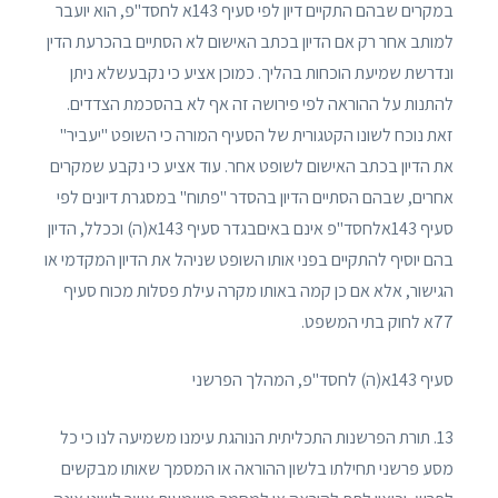
במקרים שבהם התקיים דיון לפי סעיף 143א לחסד"פ, הוא יועבר
למותב אחר רק אם הדיון בכתב האישום לא הסתיים בהכרעת הדין
ונדרשת שמיעת הוכחות בהליך. כמוכן אציע כי נקבעשלא ניתן
להתנות על ההוראה לפי פירושה זה אף לא בהסכמת הצדדים.
זאת נוכח לשונו הקטגורית של הסעיף המורה כי השופט "יעביר"
את הדיון בכתב האישום לשופט אחר. עוד אציע כי נקבע שמקרים
אחרים, שבהם הסתיים הדיון בהסדר "פתוח" במסגרת דיונים לפי
סעיף 143אלחסד"פ אינם באיםבגדר סעיף 143א(ה) וככלל, הדיון
בהם יוסיף להתקיים בפני אותו השופט שניהל את הדיון המקדמי או
הגישור, אלא אם כן קמה באותו מקרה עילת פסלות מכוח סעיף
77א לחוק בתי המשפט.
סעיף 143א(ה) לחסד"פ, המהלך הפרשני
13. תורת הפרשנות התכליתית הנוהגת עימנו משמיעה לנו כי כל
מסע פרשני תחילתו בלשון ההוראה או המסמך שאותו מבקשים