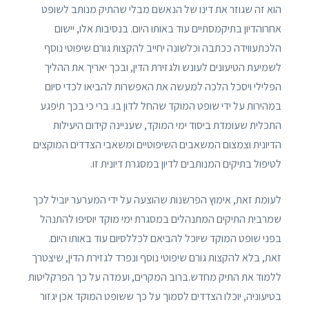
הוא זה שגוזר את דינו של הנאשם מבלי שהתיק מנותב לשופט
אחרוהדיון בתיקמסתיים עוד באותו היום. בנסיבות אלו, יישום
הלכתעווידה ככתבה וכלשונה יחייב להקצות גורם שיפוטי נוסף
לשמיעת הטיעונים לעונש ולגזירת הדין, ובכך יאריך את ההליך
הפלילי ויסכל הלכה למעשה את האפשרות להביאו לכדי סיום
במהירות על ידי שופט המוקד שהחל לדון בו. ברי כי בכך תיפגע
התכלית שעומדת ביסוד ימי המוקד, שעניינה קידום היעילות
הדיונית וצמצום המשאבים השיפוטיים ומשאבי הצדדים המוקצים
לטיפול בתיקים המנותבים לדיון במסגרת דיונית זו.
לעומת זאת, אימוץ הפרשנות שהוצעה על ידי המערער יוביל לכך
שמרבית התיקים המתנהלים במסגרת ימי מוקד יוסיפו להתנהל
בפני שופט המוקד שיוכל להביאם לכללסיום עוד באותו היום.
זאת, בלא להקצות גורם שיפוטי נוסף ונפרד לגזירת הדין, שיצטרך
ללמוד את התיק מחדש.ברוב המקרים, ועמדה על כך הפרקליטות
בטיעוניה, יוכלו הצדדים לסמוך על כך ששופט המוקד אכן יגזור