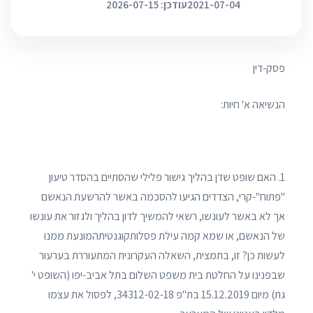
2021-07-04
עודכן: 2026-07-15
פסק-דין
הנשיאה א' חיות:
1. האם שופט שדן בהליך גישור פלילי שהסתיים בהסדר טיעון
"פתוח"-קרי, הצדדים הגיעו להסכמה באשר להרשעת הנאשם
אך לא באשר לעונשו, רשאי להמשיך לדון בהליך ולגזור את עונשו
של הנאשם, או שמא קמה עילת פסלותקוגנטיתהמונעת ממנו
לעשות כן? זו, בתמצית, השאלה העקרונית המתעוררת בערעור
שבפנינו על החלטת בית משפט השלום בתל אביב-יפו (השופט י'
גת) מיום 15.12.2019 בת"פ 34312-02-18, לפסול את עצמו