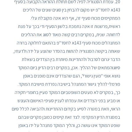
20. עמדת הסנגוריה לפיה לשם תחולת ההוראה הקבועה בסעיף
143א לחסד"פ יש מקום להבחין בין סוגים שונים של הליכים
המתקיימים מכוח סעיף זה, אף היא אינה מקובלת עלי.
ראשית,פרשנות זו אינה נתמכת בלשון הסעיף ודי בכך על מנת
לדחותה. שנית, במקרים רבים קשה מאוד לסווג את ההליכים
המתנהלים מכוח סעיף 143א לחסד"פ בהתאם לחלוקה ברורה
שאותה ביקשה הסנגוריה להתוות בהסדר שהוצע על ידה ולדעתי,
הדבר יגרום לסרבול ולהתדיינות מיותרת בין הצדדים בשאלת
סיווגוהמתאים של ההליך. אכן, במקרים רבים הדיון ביום המוקד
נושא אופי "מעין גישורי", הגם שהצדדים אינם מופנים באופן
פורמלי להליך גישור המתנהל בישיבה נפרדת מישיבת המוקד.
כך, במקרים לא מעטים השופטביום המוקד מעיין בחומרי חקירה
או מביע בפני הצדדים את עמדתו לעניין סעיפי האישום והעונש
הראוי, וזאת במטרה לסייע בקידום ההתדיינות ולהביאה לכלל סיום
במסגרת הדיון המקדמי. לצד זאת קיימים כמובן מקרים שבהם
שופט המוקד אינו עושה כן, והליך המוקד מתנהל על ידו באופן