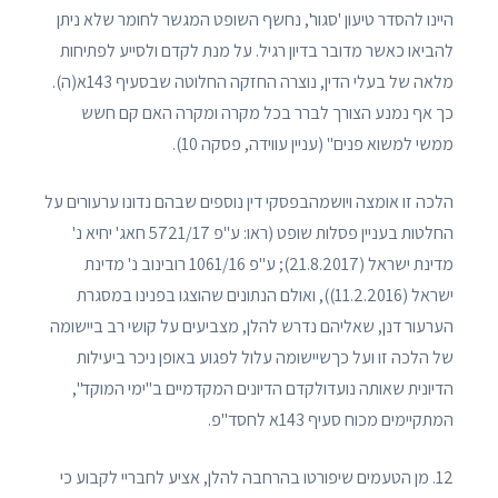
היינו להסדר טיעון 'סגור', נחשף השופט המגשר לחומר שלא ניתן
להביאו כאשר מדובר בדיון רגיל. על מנת לקדם ולסייע לפתיחות
מלאה של בעלי הדין, נוצרה החזקה החלוטה שבסעיף 143א(ה).
כך אף נמנע הצורך לברר בכל מקרה ומקרה האם קם חשש
ממשי למשוא פנים" (עניין עווידה, פסקה 10).
הלכה זו אומצה ויושמהבפסקי דין נוספים שבהם נדונו ערעורים על
החלטות בעניין פסלות שופט (ראו: ע"פ 5721/17 חאג' יחיא נ'
מדינת ישראל (21.8.2017); ע"פ 1061/16 רובינוב נ' מדינת
ישראל (11.2.2016)), ואולם הנתונים שהוצגו בפנינו במסגרת
הערעור דנן, שאליהם נדרש להלן, מצביעים על קושי רב ביישומה
של הלכה זו ועל כךשיישומה עלול לפגוע באופן ניכר ביעילות
הדיונית שאותה נועדולקדם הדיונים המקדמיים ב"ימי המוקד",
המתקיימים מכוח סעיף 143א לחסד"פ.
12. מן הטעמים שיפורטו בהרחבה להלן, אציע לחבריי לקבוע כי