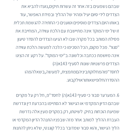
שבהם נשמעים בזה אחר זה עשרות תיקים,נועדו להביא את
הצדדים לידי סיום יעיל ומהיר של ההליך ובמידת האפשר, עוד
באותו היום.הצדדים מוסיפים וטוענים כי החתירה להגשמת תכלית
זו של ימי המוקד אינה מתיישבת עם הלכת עווידה, המחייבת את
פסילת המותב בכל מקרה שבו לא הגיעו הצדדים להסדר טיעון
"סגור". מכל מקום, הכל הסכימו כי הלכה למעשה הלכת עווידה
אינה מיושמת ככתבה וכלשונה ב"ימי המוקד". על רקע זה הציגו
הצדדים פרשנויות שונות לסעיף 143א(ה)
לחסד"פוהמחלוקתביניהםמתמצית, למעשה,בשאלהמהו
ההסדרהחלופישאותוראוילקבוע.
6. המערער סבור כי סעיף 143א(ה) לחסד"פ, חל רק על מקרים
שבהם הדיון המקדמי או הגישור לא הסתיימו בהכרעת דין ונדרשת
שמיעת הוכחות בתיק. לשיטתו, רק במקרים מעין אלה נדרשת
העברת ההליך למותב אחר מזה שבפניו התנהל הדיון המקדמי או
הליך הגישור, והוא סבור שמדובר בכלל קוגנטי, שלא ניתן להתנות