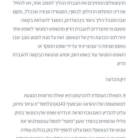
הרציונאלים המחייבים את העברת ההליך למותב אחר, ויש להחיל
את דיני הפסלות הרגילים. לבסוף, הסנגוריה סבורה שככלל, מקום
שבו התנהל הליך גישור בין הצדדים, המועד להעלאת בקשה
מטעם מי מהצדדים להעברת הדיון מהשופט-המגשר לשופט אחר
יהיה לפני הכרעת הדין של הנאשם. זאת על מנת למנוע מצב שבו
נאשם שציפה כי עונשו ייגזר על ידי שופט המוקד או
השופט-המגשר עוד באותו היום, יופתע מהגשת הבקשה להעברת
הדיון.
דיון והכרעה
9. השאלה העומדת להכרעתנו היא שאלה פרשנית הנוגעת
למשמעותה של ההוראה שבסעיף 143א(ה)לחסד"פ וביתר פירוט,
עלינו להכריע האם נוכח הוראה זו נדרש שופט שדן כמגשר בתיק
פלילי שהסתיים בהסדר טיעון "פתוח" לפסול עצמומלגזור את
עונשו של הנאשם? האם עלינו להוסיף ולדבוק בהלכת עווידה