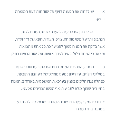
א. יש לדחות את הטענה לזיוף על יסוד חוות דעת המומחה
בתיק.
ב. יש לדחות את הטענה להעדר כשרות המנוח לצוות.
הנתבע ויתר על מינוי מומחה. צורפו תעודות רופא של ד"ר ויגדר,
אשר בדקה את המנוח סמוך לפני עריכת כל אחת מהצוואות
ומצאה כי המנוח צלול וכשיר לערוך צוואות, ועל יסוד הראיות בתיק.
ג. הנתבע הונה את המנוח בחייו ואת התובעת וסחט אותם
במיליוני דולרים, עד ריקון כמעט מוחלט של העיזבון. התובעת
מנהלת נגדו הליכים בעניין בערכאות המשפטיות בארה"ב. המנוח
בחייו היה שותף מלא לתביעות ואף הוגשו תצהירים מטעמו.
את נכס המקרקעין היחיד שהיה למנוח בישראל קיבל הנתבע
במתנה בחיי המנוח.