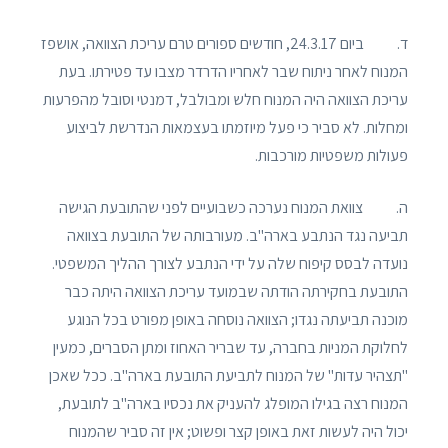
ד. ביום 24.3.17, חודשים ספורים טרם עריכת הצוואה, אושפז
המנוח לאחר ניתוח שבר לאחריו הדרדר מצבו עד פטירתו. בעת
עריכת הצוואה היה המנוח חלש ומבולבל, דמנטי וסובל מהפרעות
ומחלות. לא סביר כי פעל מיוזמתו בעצמאות הנדרשת לביצוע
פעולות משפטיות מורכבות.
ה. צוואת המנוח נערכה כשבועיים לפני שהתובעת הגישה
תביעה נגד הנתבע בארה"ב. מעורבותה של התובעת בצוואה
נועדה לבסס קיפוח שלה על ידי הנתבע לצורך ההליך המשפטי.
התובעת בחקירתה הודתה שבמועד עריכת הצוואה היתה כבר
מוכנה תביעתה נגדו; הצוואה נוסחה באופן מפורט בכל הנוגע
לחלוקת המניות בחברה, עד שבריר האחוז ומתן הסברים, כמעין
"תצהיר עדות" של המנוח לתביעת התובעת בארה"ב. ככל שאכן
המנוח רצה בגילו המופלג להעניק את נכסיו בארה"ב לתובעת,
יכול היה לעשות זאת באופן קצר ופשוט; אין זה סביר שהמנוח