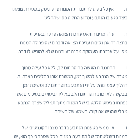
ד. אין כל בסיס להתנגדות. המנוח פרט ונימק במסגרת צוואתו
כיצד פגע בו הנתבע ומדוע החליט כפי שהחליט.
ה. עו"ד מרים הוזיאס עורכת הצוואה פרטה באריכות
בתצהירה את נסיבות עריכת הצוואה ודברים שסיפר לה המנוח
מפיו על אכזבתו העמוקה מהנתבע ורצונו שלא להוריש לו דבר.
ו. ההתנגדות הוגשה בחוסר תום לב, ללא כל עילה מתוך
מטרה של הנתבע למשוך זמן, המשרת אותו בהליכים בארה"ב.
ההליך עצמו נוהל על ידי הנתבע בחוסר תום לב ומשיכת זמן
בבקשה לארכות. חוסר תום הלב בא לידי ביטוי גם בסיכומים אשר
נפתחו בציטוט סלקטיבי של המנוח מתוך תמליל שצרף הנתבע
מבלי שהגיש את קובץ השמע של השיחה.
ז. אין ממש בטענות הנתבע בדבר מצבו הקוגניטיבי של
המנוח ו"שליטתה" של התובעת במנוח. ככל שסבר כי כך הוא, יש