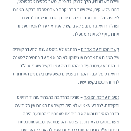
שילם חשבונותיו, הלך לבנק ולקופ"ח, משך כספים מכספומט,
חתם על שיקים, טייל וישב בבתי קפה כשהמטפלת ברקע. המנוח
לא היה תלוי בתובעת בחיי היום יום. כך גם התרשמו ד"ר ויגדר
ועוה"ד הוזיאס. הנתבע לא ביקש להעיד אף עד להוכיח טענתו
אחרת, אף לא את המטפלת.
קשרי המנוח עם אחרים
– הנתבע לא ביסס טענתו להעדר קשרים
של המנוח עם אחרים או ניתוקו ולא הביא אף עד בתמיכה לטענה
זו. הנתבע עצמו העיד כי המנוח היה עמו בקשר שוטף. עוה"ד
הוזיאס טיפלו עבור המנוח בעניינים משפטיים בשנתיים האחרונות
לחייו והיו עמו בקשר ישיר.
נסיבות עריכת הצוואה
– פורטו בהרחבה בתצהיר עוה"ד הוזיאס
וחקירתם. לנתבע עצמו שלא היה בקשר עם המנוח אין כל ידיעה
בדבר הנסיבות והוא לא הוכיח את טענותיו כי התובעת היתה
מעורבת וערכה את תוכן הצוואה. הטענות אינן מבוססות ונסתרו
בעדות עו"ד מרים הוזיאס כי המנוח סיפר לה את כל הפרטים.