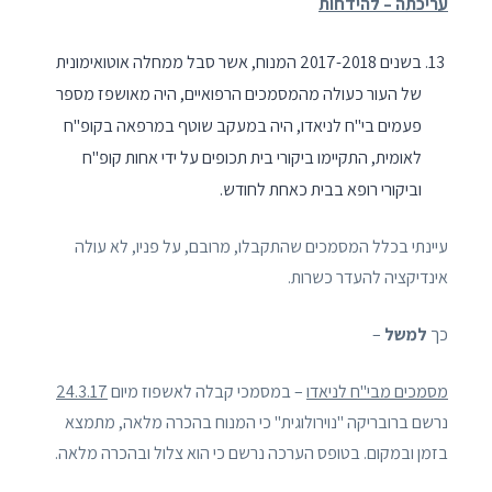
עריכתה – להידחות
בשנים 2017-2018 המנוח, אשר סבל ממחלה אוטואימונית
של העור כעולה מהמסמכים הרפואיים, היה מאושפז מספר
פעמים בי"ח לניאדו, היה במעקב שוטף במרפאה בקופ"ח
לאומית, התקיימו ביקורי בית תכופים על ידי אחות קופ"ח
וביקורי רופא בבית כאחת לחודש.
עיינתי בכלל המסמכים שהתקבלו, מרובם, על פניו, לא עולה
אינדיקציה להעדר כשרות.
כך
למשל
–
מסמכים מבי"ח לניאדו
– במסמכי קבלה לאשפוז מיום
24.3.17
נרשם ברובריקה "נוירולוגית" כי המנוח בהכרה מלאה, מתמצא
בזמן ובמקום. בטופס הערכה נרשם כי הוא צלול ובהכרה מלאה.