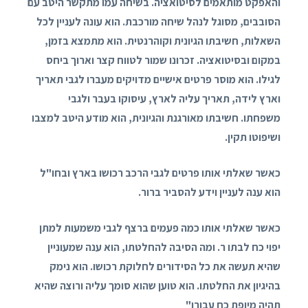
והאפקט מותאמים לסיטואציה. בשיחה עמו מתקשר היטב עם
הסובבים, מסוגל לנהל שיחה מורכבת. הוא עונה לעניין לכל
השאלות, חשיבתו הגיונית וקוהרנטית. הוא מתמצא בזמן,
במקום ובסיטואציה. זכרונו שמור לטווח קצר וארוך ביחס
לגילו. הוא מוסר פרטים אישיים מדויקים מעברו לגבי תאריך
וארץ לידה, תאריך עליה לארץ, עיסוקו בעבר ולגבי
משפחתו. חשיבתו מאורגנת והגיונית, הוא מודע היטב למצבו
ושיפוטו תקין.
כאשר שאלתי אותו פרטים לגבי הרכב רכושו בארץ ובחו"ל
הוא ענה לעניין וידע להסביר ברור.
כאשר שאלתי אותו כמה פעמים ברצף לגבי משמעות למתן
יפוי כח לבתו ר. ומה הסיבה להחלטתו, הוא ענה שמעוניין
שהיא תעשה את כל הסידורים לחלוקת רכושו. הוא נימק
בהיגיון את החלטתו. הוא טוען שהוא סומך עליה ורוצה שהיא
תהיה מיופת כח עבורו"