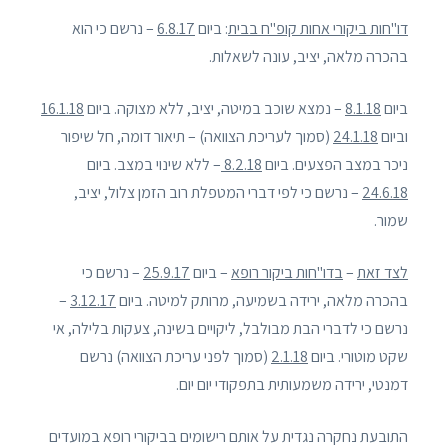
דו"חות ביקורי אחות קופ"ח בבית
: ביום
6.8.17
– נרשם כי הוא
בהכרה מלאה, יציב, עונה לשאלות.
ביום
8.1.18
– נמצא שוכב במיטה, יציב, ללא מצוקה. ביום
16.1.18
וביום
24.1.18
(סמוך לעריכת הצוואה) – תיאור דומה, חל שיפור
ניכר במצב הפצעים. ביום
8.2.18
– ללא שינוי במצב. ביום
24.6.18
– נרשם כי לפי דברי המטפלת רוב הזמן צלול, יציב,
שמור.
לצד זאת
–
בדו"חות ביקור רופא
– ביום
25.9.17
– נרשם כי
בהכרה מלאה, ירידה בשמיעה, מרותק למיטה. ביום
3.12.17
–
נרשם כי לדברי הבת מבולבל, ליקויים בשינה, צעקות בלילה, אי
שקט מוטורי. ביום
2.1.18
(סמוך לפני עריכת הצוואה) נרשם
דמנטי, ירידה משמעותית בתפקודי יום יום.
התובעת נחקרה נגדית על אותם רישומים בביקורי רופא במועדים