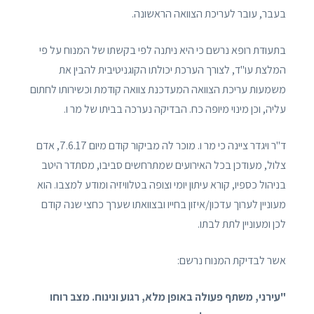
בעבר, עובר לעריכת הצוואה הראשונה.
בתעודת רופא נרשם כי היא ניתנה לפי בקשתו של המנוח על פי
המלצת עו"ד, לצורך הערכת יכולתו הקוגניטיבית להבין את
משמעות עריכת הצוואה המעדכנת צוואה קודמת וכשירותו לחתום
עליה, וכן מינוי מיופה כח. הבדיקה נערכה בביתו של מר ו.
ד"ר ויגדר ציינה כי מר ו. מוכר לה מביקור קודם מיום 7.6.17, אדם
צלול, מעודכן בכל האירועים שמתרחשים סביבו, מסתדר היטב
בניהול כספיו, קורא עיתון יומי וצופה בטלוויזיה ומודע למצבו. הוא
מעוניין לערוך עדכון/איזון בחייו ובצוואתו שערך כחצי שנה קודם
לכן ומעוניין לתת לבתו.
אשר לבדיקת המנוח נרשם:
"עירני, משתף פעולה באופן מלא, רגוע ונינוח. מצב רוחו