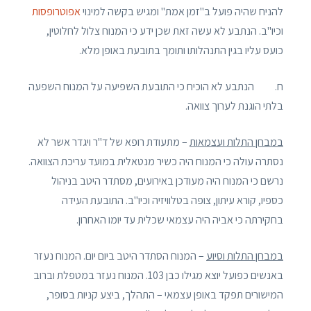
להניח שהיה פועל ב"זמן אמת" ומגיש בקשה למינוי
אפוטרופסות
וכיו"ב. הנתבע לא עשה זאת שכן ידע כי המנוח צלול לחלוטין,
כועס עליו בגין התנהלותו ותומך בתובעת באופן מלא.
ח. הנתבע לא הוכיח כי התובעת השפיעה על המנוח השפעה
בלתי הוגנת לערוך צוואה.
במבחן התלות ועצמאות
– מתעודת רופא של ד"ר ויגדר אשר לא
נסתרה עולה כי המנוח היה כשיר מנטאלית במועד עריכת הצוואה.
נרשם כי המנוח היה מעודכן באירועים, מסתדר היטב בניהול
כספיו, קורא עיתון, צופה בטלוויזיה וכיו"ב. התובעת העידה
בחקירתה כי אביה היה עצמאי שכלית עד יומו האחרון.
במבחן התלות וסיוע
– המנוח הסתדר היטב ביום יום. המנוח נעזר
באנשים כפועל יוצא מגילו כבן 103. המנוח נעזר במטפלת וברוב
המישורים תפקד באופן עצמאי – התהלך, ביצע קניות בסופר,