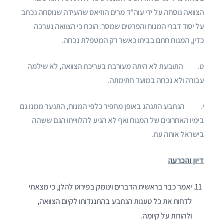
הצוואה נוסחה על ידי עוה"ד מרים הוזיאס שהעידה שנוסחה נכתב
על יסוד דברי המנוח והפרטים שמסר. הוכח כי הצוואה נערכה
כדין, המנוח חתם בביתו כאשר רק המטפלת נכחה.
ט. התובעת לא היתה מעורבת בעריכת הצוואה, לא שילמה
עבורה ולא נכחה במועד חתימתה.
י. הנתבע התנהג באופן מחפיר כלפי המנוח, התנער ממנו גם
בימיו האחרונים של המנוח ואף לא הגיע להלווייתו הגם ששהה
בישראל אותה עת.
דיון והכרעה
יאמר כבר בראשית הדברים וינומק בפירוט להלן, כי מצאתי
לדחות את כל טענות הנתבע בהתנגדותו לקיום הצוואה,
ולהורות על קיומה.