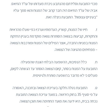
מכרי התובעת וסלידתם מהנתבע ניכרת מעדותו של עו"ד הוזיאס.
אביה של עו"ד הוזיאס היה חבר קרוב של המנוח והוא סמך עליו
"בעיניים עצומות". התובעת ניצלה זאת.
ז. חייו של המנוח, קשריו, העדפותיו וערכיו כפי שעלו מהראיות
והחקירות, קביעות בצוואה הסותרות צוואה מוקדמת בעניין החזקת
המנוח במניות החברה, אוצר המילים של המנוח ומורכבות הצוואה
– מפחיתים מהגיונה של הצוואה.
ח. כלל הנסיבות, ההשפעה הבלתי הוגנת שהפעילה
התובעת על המנוח בסתר, קיום הצוואה הוסתר עד הגשתה לקיום,
מעלים כי לא מדובר בהשפעה מותרת ולגיטימית.
ט. התובעת נטלה חלקה בעריכת הצוואה ובתכנה, האסורה
על פי סעיף 35 בחוק הירושה. במועד עריכת הצוואה התובעת
נכחה בבית, היא ידעה את מועד החתימה ואת תוכן הצוואה.