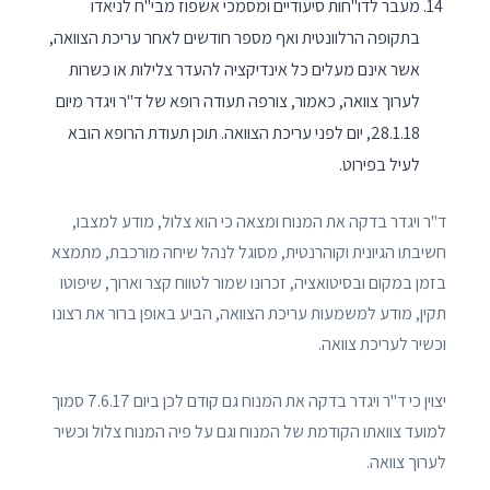
מעבר לדו"חות סיעודיים ומסמכי אשפוז מבי"ח לניאדו
בתקופה הרלוונטית ואף מספר חודשים לאחר עריכת הצוואה,
אשר אינם מעלים כל אינדיקציה להעדר צלילות או כשרות
לערוך צוואה, כאמור, צורפה תעודה רופא של ד"ר ויגדר מיום
28.1.18, יום לפני עריכת הצוואה. תוכן תעודת הרופא הובא
לעיל בפירוט.
ד"ר ויגדר בדקה את המנוח ומצאה כי הוא צלול, מודע למצבו,
חשיבתו הגיונית וקוהרנטית, מסוגל לנהל שיחה מורכבת, מתמצא
בזמן במקום ובסיטואציה, זכרונו שמור לטווח קצר וארוך, שיפוטו
תקין, מודע למשמעות עריכת הצוואה, הביע באופן ברור את רצונו
וכשיר לעריכת צוואה.
יצוין כי ד"ר ויגדר בדקה את המנוח גם קודם לכן ביום 7.6.17 סמוך
למועד צוואתו הקודמת של המנוח וגם על פיה המנוח צלול וכשיר
לערוך צוואה.