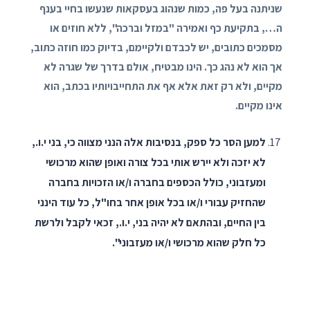
שניתנה בעל פה, כמות שנהוג בעסקאות שנעשו בחיי בענף
ה…, בתקיעת כף ואמירה "במזל וברכה", ללא חוזים או
מסמכים כתובים, יש לכבדם ולקיימם, בדיוק כמו חוזה כתוב,
אך הוא לא נהג כך. הינו מבטיח, אולם בדרך של שגרה לא
מקיים, ולא רק זאת אלא אף את התחייבויותיו בכתב, הוא
אינו מקיים.
למען הסר כל ספק, בנסיבות אלה הנני מצווה כי, בני י.ו.,
לא יזכה ולא יירש אותי בכל צורה ואופן שהוא מרכושי
ומעזבוני, כולל הכספים בחברה ו/או הזכויות בחברה
שהחזיק עבורי ו/או בכל אופן אחר בחו"ל, כל עוד הינני
בין החיים, ובהתאם לא יהיה בני, י.ו., זכאי לקבל ולרשת
כל חלק שהוא מרכושי ו/או מעזבוני".