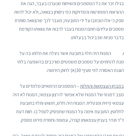
בגילו זכר את כל המסמכים והשיחות שנערכו בעבר, הגה את
ההוראות המפורטות והמדויקות כפי ניסוחן בצוואה, ולא יכול להיות
ספק כי אלו הוכתבו על ידי התובעת; מעבר לכך שהצוואה סותרת
מסמכים עליהם חתם המנוח בעבר לרבות את צוואתו הקודמת
בדבר מניות שכביכול בבעלותו.
ו. המנוח היה תלוי בתובעת אשר ניצלה את תלותו בה על
מנת להחתימו על מסמכים משפטיים מורכבים בהשפעה בלתי
הוגנת האסורה לפי סעיף 30(א) לחוק הירושה.
במבחן העצמאות והתלות
– המסמכים הרפואיים מלמדים על
מצב דמנטי של המנוח שלא אפשר לו רצון עצמאי, המנוח לא היה
עצמאי פיזית ומנטלית. המנוח היה חלש, תשוש ותלוי בתובעת
לחלוטין. התובעת אימה על המנוח שתפסיק לטפל בו. חוות דעת
ד"ר ויגדר בעניין עצמאותו קצרה, עמומה וחסרת פירוט מספק.
גם אם מצבו הקוגניטיבי של המנוח היה מספק לעריכת צוואה, הרי