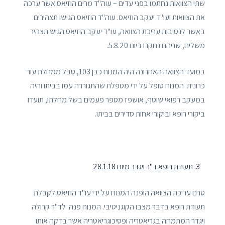
שתי הצוואות נחתמו בפני עדים – עוה"ד מרים הוזיאס אשר ערכה
את הצוואות ועו"ד יעקב הוזיאס. עוה"ד הוזיאס הגישו תצהירים
באשר לנסיבות עריכת הצוואה, עו"ד יעקב הוזיאס הגיש תצהיר
משלים, שניהם נחקרו ביום 5.8.20.
במועד הצוואה האחרונה היה המנוח כבן 103, סבל ממחלת עור
כרונית. המנוח טופל על ידי מטפלת שהתגוררה עמו בביתו והיה
במעקב רפואי שוטף, אושפז מספר פעמים בשל מחלתו, תועדו
ביקורי רופא וביקורי אחות סדירים בביתו.
תעודת רופא ד"ר ויגדר מיום 28.1.18
טרם עריכת הצוואה הופנה המנוח על ידי עו"ד הוזיאס לקבלת
תעודת רופא בדבר מצבו הקוגניטיבי. המנוח פנה לד"ר קרולה
ויגדר המתמחה בגריאטריה ופסיכוגריאטריה אשר בדקה אותו