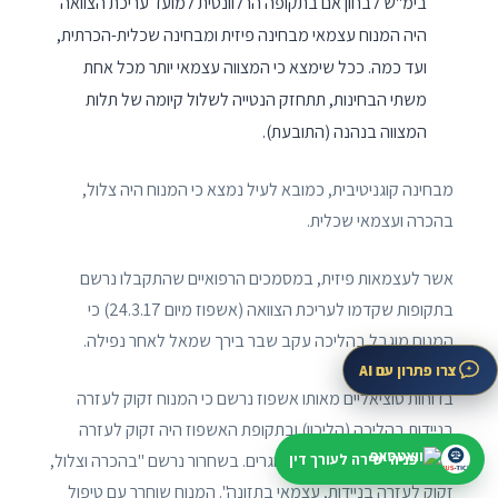
בימ"ש לבחון אם בתקופה הרלוונטית למועד עריכת הצוואה
היה המנוח עצמאי מבחינה פיזית ומבחינה שכלית-הכרתית,
ועד כמה. ככל שימצא כי המצווה עצמאי יותר מכל אחת
משתי הבחינות, תתחזק הנטייה לשלול קיומה של תלות
המצווה בנהנה (התובעת).
מבחינה קוגניטיבית, כמובא לעיל נמצא כי המנוח היה צלול,
בהכרה ועצמאי שכלית.
אשר לעצמאות פיזית, במסמכים הרפואיים שהתקבלו נרשם
בתקופות שקדמו לעריכת הצוואה (אשפוז מיום 24.3.17) כי
המנוח מוגבל בהליכה עקב שבר בירך שמאל לאחר נפילה.
צרו פתרון עם AI
בדוחות סוציאליים מאותו אשפוז נרשם כי המנוח זקוק לעזרה
בניידות בהליכה (הליכון) ובתקופת האשפוז היה זקוק לעזרה
פניה ישירה לעורך דין
בהאכלה, שליטה מלאה בסוגרים. בשחרור נרשם "בהכרה וצלול,
זקוק לעזרה בניידות, עצמאי בתזונה". המנוח שוחרר עם טיפול