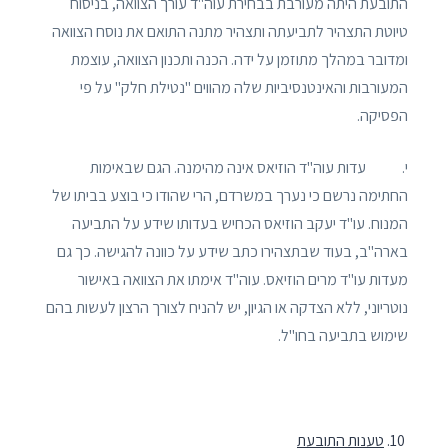
התובעת היתה מעורבת בבחירת עוה"ד עורך הצוואה, בניסוח
טיוטת התצהיר לתביעתה ותצהיר מתנה התואם את נוסח הצוואה
ומדובר במהלך מתוזמן על ידה. הכנה ותכנון הצוואה, עוצמת
המעורבות והאינטנסיביות שלה מהווים "נטילת חלק" על פי
הפסיקה.
י. עדות עוה"ד הוזיאס אינה מהימנה. הגם שבאימות
החתימה נרשם כי נערך במשרדם, הרי שהודו כי בוצע בביתו של
המנוח. עו"ד יעקב הוזיאס הכחיש בעדותו שידע על התביעה
בארה"ב, בעוד שבתצהירו כתב שידע על כוונה להגישה. כך גם
מעדות עו"ד מרים הוזיאס. עוה"ד אימתו את הצוואה באישור
נוטריוני, ללא הצדקה או הגיון, יש להניח לצורך הרצון לעשות בהם
שימוש בתביעה בחו"ל.
טענות התובעת