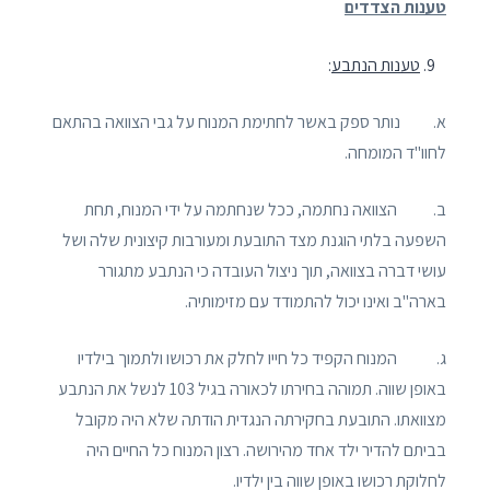
טענות הצדדים
טענות הנתבע
:
א. נותר ספק באשר לחתימת המנוח על גבי הצוואה בהתאם
לחוו"ד המומחה.
ב. הצוואה נחתמה, ככל שנחתמה על ידי המנוח, תחת
השפעה בלתי הוגנת מצד התובעת ומעורבות קיצונית שלה ושל
עושי דברה בצוואה, תוך ניצול העובדה כי הנתבע מתגורר
בארה"ב ואינו יכול להתמודד עם מזימותיה.
ג. המנוח הקפיד כל חייו לחלק את רכושו ולתמוך בילדיו
באופן שווה. תמוהה בחירתו לכאורה בגיל 103 לנשל את הנתבע
מצוואתו. התובעת בחקירתה הנגדית הודתה שלא היה מקובל
בביתם להדיר ילד אחד מהירושה. רצון המנוח כל החיים היה
לחלוקת רכושו באופן שווה בין ילדיו.