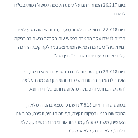
ביום
26.3.17
המנוח חתם על טופס הסכמה לטיפול רפואי בבי"ח
לניאדו.
ביום
22.7.18
, כחצי שנה לאחר מועד עריכת הצוואה הגיע למיון
בבי"ח לניאדו עקב החמרה בפצעי עור. בקבלה נרשם ברובריקה
"נוירולוגיה" כי בהכרה מלאה ומתמצא. במחלקה קיבל הדרכה
על ידי אחות סיעודית ונרשם כי "הבין הכל".
ביום
23.7.18
נתן הסכמתו לניתוח. בטופס הרפואי נרשם, כי
הוסבר לו הצורך בניתוח והשלכותיו והוא נתן הסכמה בעל פה
(התקשה בחתימה) כעולה מהטופס חתום על ידי הרופא.
בטופס שחרור מיום
7.8.18
נרשם כי נמצא בהכרה מלאה,
התמצאות בזמן ובמקום תקינה, תפיסה חזותית תקינה, מכיר את
האנשים, משתף פעולה, מבין הוראות ומצבו הרגשי תקין. ללא
בלבול, ללא חרדה, ללא אי שקט.