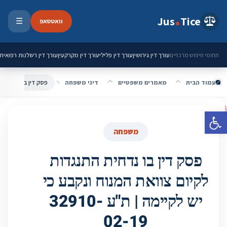
ילוג לתוכן
Jus
Tice
וואטסאפ
☰
פתיחת 
עורך דין גירושין
עורך דין פלילי
עורך דין מקרקעין
עורך דין רשלנות רפואית
תחומי חיפוש מרכזיים
עמוד הבית
מאמרים משפטיים
דיני משפחה
פתח סרגל נגישות
משפחה
פסק דין בו נדחית התנגדות
לקיום צוואת המנוח ונקבע כי
יש לקיימה | ת"ע 32910-
02-19