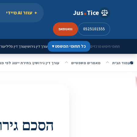
ילוג לתוכן
Jus
Tice
עוזר AI מיידי
0525101555
וואטסאפ
כל תחומי המשפט
▾
עורך דין גירושין
עורך דין פלילי
עורך
תחומי חיפוש מרכזיים
עמוד הבית
מאמרים משפטיים
עורך דין גירושין: בחירת ייצוג לפי מצ