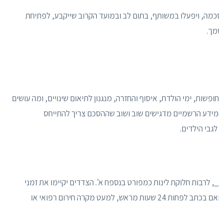
מה, ויפעלו במשותף, בתום לב ובמועד הקרוב שייקבע, לפתיחת
מך.
חופשות, ימי הולדת, איסוף והחזרה, מנגנון לתיאום שינויים, ומה עושים
המידע הרשמיים מדגישים שוב ושוב שההסכם צריך להתייחס
גבי הילדים.
 לרבות חלוקת לינות כמפורט בנספח א'. הצדדים יקיימו את זמני
המעבר בשעות הקבועות בנספח. כל שינוי חד פעמי יתואם בכתב לפחות 24 שעות מראש, למעט מקרה חירום רפואי או