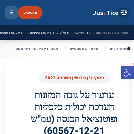
ילוג לתוכן
Jus
Tice
וואטסאפ
☰
פתיחת 
עורך דין גירושין
עורך דין פלילי
עורך דין מקרקעין
עורך דין רשלנות רפואית
תחומי חיפוש מרכזיים
עמוד הבית
מאמרים משפטיים
פסקי דין גירושין דיני משפחה 2022
פתח סרגל נגישות
פסקי דין גירושין משפחה 2022
ערעור על גובה המזונות
הערכת יכולות כלכליות
ופוטנציאל הכנסה (עמ"ש
60567-12-21)