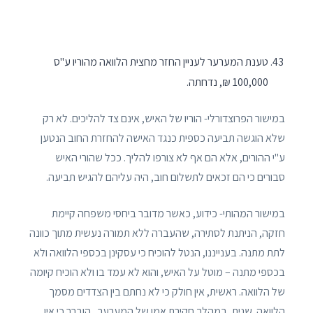
טענת המערער לעניין החזר מחצית הלוואה מהוריו ע"ס
100,000 ₪, נדחתה.
במישור הפרוצדורלי- הוריו של האיש, אינם צד להליכים. לא רק
שלא הוגשה תביעה כספית כנגד האישה להחזרת החוב הנטען
ע"י ההורים, אלא הם אף לא צורפו להליך. ככל שהורי האיש
סבורים כי הם זכאים לתשלום חוב, היה עליהם להגיש תביעה.
במישור המהותי- כידוע, כאשר מדובר ביחסי משפחה קיימת
חזקה, הניתנת לסתירה, שהעברה ללא תמורה נעשית מתוך כוונה
לתת מתנה. בענייננו, הנטל להוכיח כי עסקינן בכספי הלוואה ולא
בכספי מתנה – מוטל על האיש, והוא לא עמד בו ולא הוכיח קיומה
של הלוואה. ראשית, אין חולק כי לא נחתם בין הצדדים מסמך
הלוואה. שנית, במהלך חקירת אמו של המערער, הוברר כי אין