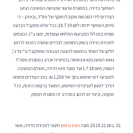
השיתוף בדירה. במסגרת ערעור שהגישה המשיבה הגיעו
הצדדים לידי הסכמות שקיבלו תוקף של פס"ד, וביניהן – כי
פירוק השיתוף יידחה ליום 10.7.19; ככל שלא תתקבל הכרעה
סופית במכלול התביעות התלויות ועומדות, ימונו ב"כ ככונסים
למכירת הדירה בשוק החופשי; לצדדים שמורה הזכות לרכוש
חלקו של האחר בהתאם להצעה הגבוהה שתתקבל ע"י צד ג';
נושא המשכנתא והנשיאה בהחזריה יוכרע במסגרת פסה"ד
הסופי; מיום 1.7.18 ועד מועד פינוי הדירה, תשלם המשיבה
למערער דמי שימוש בסך של 1,150 ₪. בפני הצדדים פתוחה
הדרך לטעון לעניין דמי השימוש, המועד בו קמה הזכות, ככל
שקמה, וכיצד יש לנהוג במרכיב זה מסגרת הפסק.
ביום 20.10.21 מונה
כונס נכסים
חיצוני למכירת הדירה, אשר