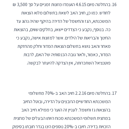
בהחלטה מיום 4.6.15 הועמדו מזונות זמניים על סך 3,500 ₪
לחודש. כמו כן, חויב האב לשאת בתשלום מלוא הוצאות
המשכנתא, הגז והחשמל של הדירה בהיקף שהיה נהוג עד
כה. בנוסף, נקבע כי הצדדים יישאו, בחלקים שווים, בהוצאות
החינוך והבריאות של הילדים. אשר למזונות אישה, נקבע כי
מאחר והאב נושא בתשלום הוצאות המדור וחלק מהחזקת
המדור, כאמור, ולאור גובה הכנסותיה של האם, לרבות
פוטנציאל השתכרותה, אין הצדקה להיעתר לבקשה.
בהחלטה מיום 2.2.16 חויב האב ב-70% מתשלומי
המשכנתא החודשיים הרובצים על הדירה, ובוטל החיוב
בהוצאות גז וחשמל. לעניין זה הוער כי ממילא חייב האב
במחצית תשלומי המשכנתא מכוח היותו הבעלים של מחצית
הזכויות בדירה. חיובו ב-20% נוספים הינו בגדר חובתו בסיפוק