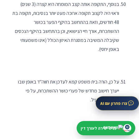
בנוסף, התקופה אותה קצב המומחה היא קצרה (3 שנים)
וראוי היה לקצוב תקופה ארוכה מעט יותר בנסיבות, תקופה בת
48 חודשים, וזאת בהתחשב בהיקף הפער בכושר
ההשתכרות, אורך חיי הנישואין, וכן בהתחשב בהיקף הנכסים
שקיבלה המשיבה במסגרת האיזון הכולל (אינו משמעותי
באופן יחסי).
על כן, הורה בית משפט קמא לעדכן את חווה"ד באופן שבו
ייערך חישוב מחדש של פערי כושר ההשתכרות, על פי
ההנחיות שלעיל.
צרו פתרון עם AI
פניה ישירה לעורך דין
טענות המערער,