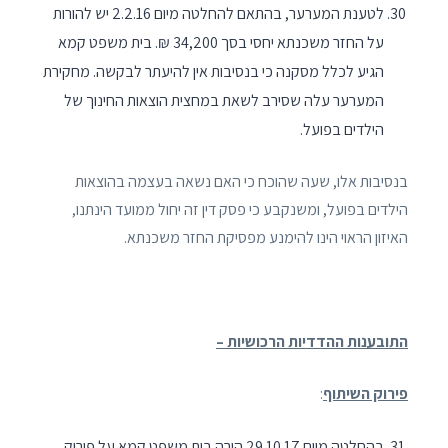
לטענת המערער, בהתאם להחלטה מיום 2.2.16 יש להורות
על החזר משכנתא יחסי בסך 34,200 ₪. בית משפט קמא
הגיע לכלל מסקנה כי בנסיבות אין להיעתר לבקשה. מחקירת
המערער עלה שסירב לשאת במחצית הוצאות החינוך של
הילדים בפועל.
בנסיבות אלו, שעה שהוכח כי האם נשאה בעצמה בהוצאות
הילדים בפועל, ומשנקבע כי פסק דין זה יחול ממועד הינתנו,
האיזון הראוי הינו להימנע מפסיקת החזר משכנתא.
התובענות ההדדיות הרכושיות –
פירוק השיתוף
:
בהחלטה מיום 29.10.17 הורה בית משפט קמא על פירוק