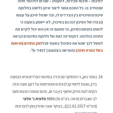
לסיבות – סיבות סבירות, לטענתו – שגרמו לולהפר חוזה
שנתחייב בו. כל הסכם אמור ליצור איזון כלשהו בחלוקת
סיכונים וסיכויים בין הצדדים לו, וצד שנטל סיכון על עצמו
(ובצדו של הסיכון זכה גם בסיכוי), לא יישמע בטענה כי
להוותו נתגשם הסיכון, וכי מטעם זה אין הוא יכול לקיים את
החוזה כהלכתו. דוקטרינה זאת של חלוקת הסיכונים הביאה
למשל לכך שהוראת הסיכול בסעיף
18
ל
חוק החוזים (תרופות
בשל הפרת חוזה)
נתפרשה בצמצום (
437
ד-ו)".
נאמר כאן, כי הפסיקה שנזכרה בסיכומי הצדדים והיא הנפוצה
בדין, נוגעת ליחסי קבלן ורוכש ומתרחשת על רקע שונה מזה
הקיים לעת פירוק שיתוף בין בני זוג, מהם מצופה הגינות ותום
לב מוגברים (וראה: בע"מ 9884/16
פלונית נ' פלוני
{פמ"מ-22.02.2017}), בעיקר שעה שהדין נותן להם זכות