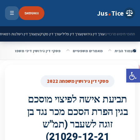
ילוג לתוכן
Jus
Tice
וואטסאפ
☰
פתיחת 
עורך דין גירושין
עורך דין פלילי
עורך דין מקרקעין
עורך דין רשלנות רפואית
תחומי חיפוש מרכזיים
עמוד הבית
מאמרים משפטיים
פסקי דין גירושין דיני משפחה 2022
פתח סרגל נגישות
פסקי דין גירושין משפחה 2022
תביעת אישה לפיצוי מוסכם
בגין הפרת הסכם מכר נגד בן
זוגה לשעבר (תמ"ש
21029-12-21)