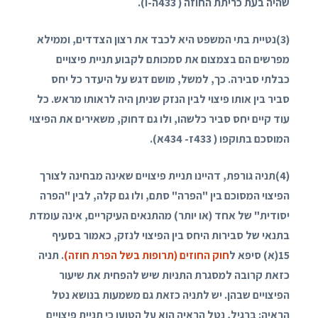
שהיה בעת כריתת החוזה (
433
ה-ו).
(
3
)נטיית בתי המשפט היא לכבד את רצון הצדדים, וממילא
מפרשים הם בצמצום את סמכותם לקבוע תניית פיצויים
כבלתי סבירה. כך, למשל, מושם דגש על היעדר כל יחס
סביר בין אותו פיצוי לבין הנזק שניתן היה לראותו מראש. כל
עוד קיים יחס סביר כלשהו, ולו גם דחוק, משאירים את הפיצוי
המוסכם בתוקפו (
433
ז-
434
א).
(
4
)תניה גורפת, דהיינו תניית פיצויים שאינה מבחינה לצורך
הפיצוי המסוכם בין "הפרה" סתם, ולו גם קלה, לבין "הפרה
יסודית" של אחד (או יותר) מהתנאים העיקריים, אינה עומדת
בתנאי של סבירות היחס בין הפיצוי לנזק, כאמור בסעיף
15
(א) סיפא ל
חוק החוזים (תרופות בשל הפרת חוזה)
. תניה
כזאת קרובה למסגרת התניות שיש להפחית את שיעור
הפיצויים שבהן. יש לתניה כזאת גם משמעות בנושא נטל
הראיה: ברגיל, נטל הראיה הוא על הטוען כי תניית פיצויים