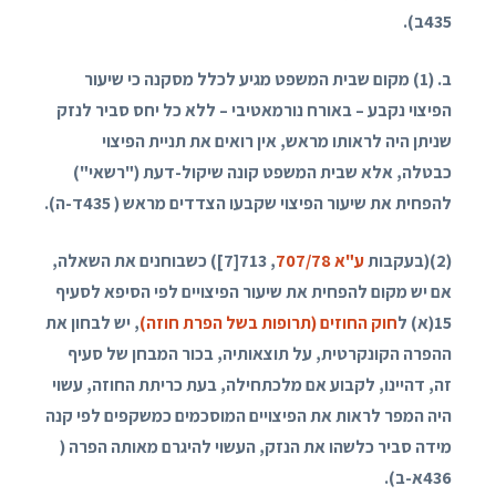
435
ב).
ב. (1) מקום שבית המשפט מגיע לכלל מסקנה כי שיעור
הפיצוי נקבע – באורח נורמאטיבי – ללא כל יחס סביר לנזק
שניתן היה לראותו מראש, אין רואים את תניית הפיצוי
כבטלה, אלא שבית המשפט קונה שיקול-דעת ("רשאי")
להפחית את שיעור הפיצוי שקבעו הצדדים מראש (
435
ד-ה).
(
2
)(בעקבות
ע"א 707/78
,
713
[7]) כשבוחנים את השאלה,
אם יש מקום להפחית את שיעור הפיצויים לפי הסיפא לסעיף
15
(א) ל
חוק החוזים (תרופות בשל הפרת חוזה)
, יש לבחון את
ההפרה הקונקרטית, על תוצאותיה, בכור המבחן של סעיף
זה, דהיינו, לקבוע אם מלכתחילה, בעת כריתת החוזה, עשוי
היה המפר לראות את הפיצויים המוסכמים כמשקפים לפי קנה
מידה סביר כלשהו את הנזק, העשוי להיגרם מאותה הפרה (
436
א-ב).