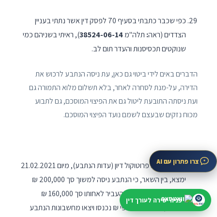
כפי שכבר כתבתי בסעיף 70 לפסק דין אשר נתתי בעניין
הצדדים (ראה
:
תלה"מ
38524-06-14
), ראיתי בשניהם כמי
שנוקטים תכסיסנות והעדר תום לב.
הדברים באים לידי ביטוי גם כאן, עת ניסה הנתבע לרכוש את
הדירה, על-מנת לסחרה לאחר, בלא תשלום מלוא התמורה גם
ועת ניסתה התובעת ליטול גם את הפיצוי המוסכם, גם לתבוע
מכוח נזקים שבעצם לשמם נועד הפיצוי המוסכם.
צרו פתרון עם AI
המעיין באותו פרוטוקול דיון (עדות הנתבע), מיום 21.02.2021
ימצא, בין השאר, כי הנתבע ניסה למשוך סך 200,000 ₪
מחשבונות הצדדים, כי העביר לאחותו סך 160,000 ₪
פניה ישירה לעורך דין
בשעתו, וכי עשרות אלפי ₪ נכנסו ויצאו מחשבונות הנתבע