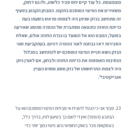
מצומצמת. כל עוד קיים יחס סביר כלשהו, ולו גם דחוק,
משאירים את הפיצוי המוסכם בתקפו. המבחן הקבוע בסעיף
זה מתחשב בנזק שניתן היה לצפותו מראש בשעתו בעת
כריתת החוזה כתוצאה מסתברת של ההפרה מהסוג שאירעה
בפועל; המבט הוא אל המועד בו נכרת החוזה אולם, שאלת
הסבירות דאז נבחנת לאור ההפרה דהיום. בעתקביעת סוגי
הנזק נשוא תניית הפיצוי המוסכם יש להתחשב במכלול
הנסיבות האופפות את כריתת החוזה ולבחון, אם לאורן ניתן
היה לצפות התרחשותו של נזק מסוג מסוים כעניין
אובייקטיבי".
סבור אני כי הנטל להוכיח אי סבירות הפיצוי המוסכם הוא על
הנתבע (המפר) ואין די לשם כך בטיעון לפיו, בדרך כלל,
בעסקאות מכר בשוק החופשי נהוג פיצוי נמוך יותר כדי