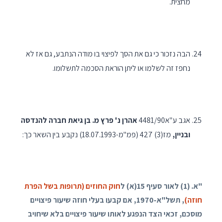
מחצית.
הבה נזכור כי גם את הסך לפיצוי בו מודה הנתבע, גם אז לא
נחפז זה לשלמו או ליתן הוראת הסכמה לתשלומו.
אגב ע"א4481/90
אהרן נ' פרץ מ. בן גיאת חברה להנדסה
ובניין,
מז(3) 427 (פמ"מ-18.07.1993) נקבע בין השאר כך:
"א. (1) לאור סעיף
15
(א) ל
חוק החוזים (תרופות בשל הפרת
חוזה)
,
תשל"א-
1970
, אם קבעו בעלי חוזה שיעור פיצויים
מוסכם, זכאי הצד הנפגע לאותו שיעור פיצויים בלא שיחויב