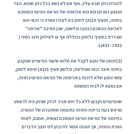
להוכיח נזק שבא עליו, ואף אם לא נשא בכל נזק שהוא. הצד
הנפגע כמו מבקש הוא אכיפתה של הוראת הפיצוי המוסכם
בחוזה, וסעיף
15
(א) לחוק בא לעזרו ומורה כי זכאי הוא
לאכיפת ההסכם ככתבו וכלשונו, שכן התיבה "אכיפה"
מוגדרת בסעיף
1
לחוק ככוללת אף צו לסילוק חיוב כספי (
432
ז-
433
ג).
(
2
)זכותו של נפגע לקבל את מלוא שיעור הפיצויים שנקבע
בחוזה אינה זכות מוחלטת; וכלשון סעיף
15
(א) סיפא לחוק,
עשוי נפגע שלא לזכות באכיפתה של הוראת הפיצויבחוזה,
אם נמצא לו לבית המשפט
שהפיצויים נקבעו ללא כל יחס סביר לנזק שניתן היה לראותו
מראש בעת כריתת החוזה כתוצאה מסתברת של ההפרה.
בחינתה של הוראת הפיצוי המוסכם נעשית, אמנם, לאחר
הפרת החוזה, אך תוכנה אמור להיבחן לפי מצב הדברים