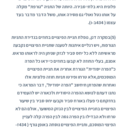
פלונית היא בלתי סבירה. היותה של התניה "גורפת" מקלה
על אותו נטל ואולי גם מסירה אותו, משל הדבר מדבר בעד
עצמו (
434
ב-ו).
(
5
)במקרה דנן, נופלת תניית הפיצויים בחוזים בגדירת התניות
הגורפות, ויש רגליים איתנות לטענה שתניית הפיצויים נקבעה
מראשיתה ללא כל יחס סביר לנזק שניתן היה לראותו מראש.
אמנם, בעלי החוזה לא קבעו בחוזים כי יראו כל הפרה
כ"הפרה יסודית" הגוררת אחריה את תניית הפיצויים
המוסכמים,אלא טרחו ופירטו תניות חוזה פלוניות אלו
ואחרות שהפרתן תיחשב "הפרה יסודית", דבר המראה כי
נתנו דעתם לנושא ההפרה היסודית ולכאורה יש להעמידם
בחזקתם כי פעלו באורח סביר וקבעו יחס סביר בין שיעור
הפיצויים בתניית הפיצויים לבין הנזק המשוער, אולם הם לא
טרחו ולא הבדילו בין הפרה גסה לבין הפרה קלה לעניין
הפיצוי המוסכם, ותניית הפיצויים נוסחה באופן גורף (
434
ז-