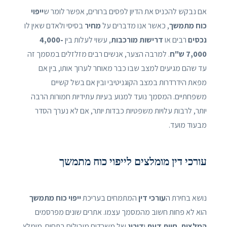
אם נבקש להכניס את הדיון לפסים ברורים, אפשר לומר ש
ייפוי
כוח מתמשך
, כאשר אנו מדברים על
מחיר
בסיסי ולאדם שאין לו
נכסים
רבים או
דרישות מורכבות
, עשוי לעלות בין
4,000-
7,000 ש"ח
. למרבה הצער, אנשים רבים מזלזלים במסמך זה
עד שהם מגיעים למצב שבו כבר מאוחר לערוך אותו, בין אם
מפאת הידרדרות במצב הקוגניטיבי ובין אם בשל קשיים
משפחתיים. המסמך נועד למנוע בעיות עתידיות חמורות הרבה
יותר, לרבות עלויות משפטיות כבדות יותר, אם לא נערך הסדר
מבעוד מועד.
עורכי דין מומלצים לייפוי כוח מתמשך
נושא בחירת ה
עורכי דין
המתמחים בעריכת
ייפוי כוח מתמשך
הוא לא פחות חשוב מהמסמך עצמו. אתרים שונים מפרסמים
המלצות
,
חוות דעת
ו
דירוג
של משרדים מובילים בתחום. מומלץ