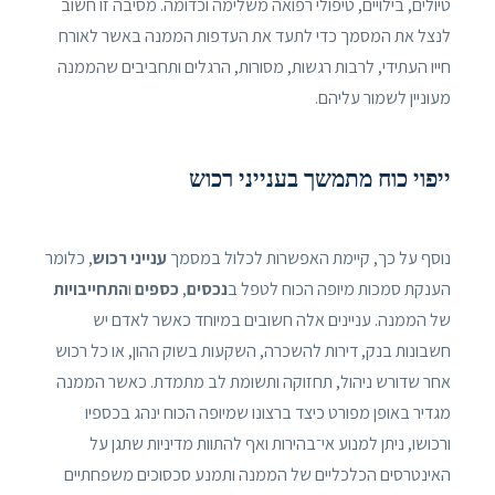
טיולים, בילויים, טיפולי רפואה משלימה וכדומה. מסיבה זו חשוב
לנצל את המסמך כדי לתעד את העדפות הממנה באשר לאורח
חייו העתידי, לרבות רגשות, מסורות, הרגלים ותחביבים שהממנה
מעוניין לשמור עליהם.
ייפוי כוח מתמשך בענייני רכוש
נוסף על כך, קיימת האפשרות לכלול במסמך
ענייני רכוש
, כלומר
הענקת סמכות מיופה הכוח לטפל ב
נכסים
,
כספים
ו
התחייבויות
של הממנה. עניינים אלה חשובים במיוחד כאשר לאדם יש
חשבונות בנק, דירות להשכרה, השקעות בשוק ההון, או כל רכוש
אחר שדורש ניהול, תחזוקה ותשומת לב מתמדת. כאשר הממנה
מגדיר באופן מפורט כיצד ברצונו שמיופה הכוח ינהג בכספיו
ורכושו, ניתן למנוע אי־בהירות ואף להתוות מדיניות שתגן על
האינטרסים הכלכליים של הממנה ותמנע סכסוכים משפחתיים