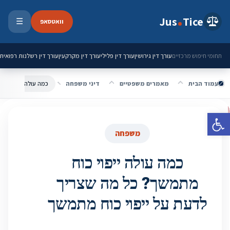
ילוג לתוכן
Jus
Tice
וואטסאפ
☰
פתיחת 
עורך דין גירושין
עורך דין פלילי
עורך דין מקרקעין
עורך דין רשלנות רפואית
תחומי חיפוש מרכזיים
עמוד הבית
מאמרים משפטיים
דיני משפחה
פתח סרגל נגישות
משפחה
כמה עולה ייפוי כוח
מתמשך? כל מה שצריך
לדעת על ייפוי כוח מתמשך