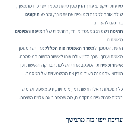
טיוטות
ותיקונים: עורך הדין מכין טיוטת מסמך ייפוי כוח מתמשך,
שולח אותה לממנה ולמיופים אם יש צורך, ומבצע
תיקונים
בהתאם להערות.
חתימה
רשמית: במעמד מיוחד, החתימות של ה
מייפה
וה
מיופים
מאומתות.
הגשת המסמך ל
משרד האפוטרופוס הכללי
: אחרי שהמסמך
מאומת וערוך, עורך הדין שולח אותו לאישור הרשות המוסמכת.
אישור
ו
כשירות
: המעקב אחרי השלמת הבדיקה והאישור, וכן
הווידוא שהממנה כשיר ומבין את המשמעויות של המסמך.
כל הפעולות האלו דורשות זמן, מומחיות, ידע משפטי ושימוש
בכלים טכנולוגיים מתקדמים, מה שמסביר את עלויות השירות.
עריכת ייפוי כוח מתמשך