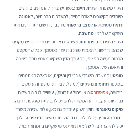
היקף משפחה ו
שגרת חיים
: כאשר יש צורך להתחשב בדגשים
מיוחדים הקשורים לאורח החיים, להעדפות תרבותיות, ל
אמונה
דתית
מסוימת או ל
מצב בריאותי
מורכב, נדרשים יותר דיונים ויותר
השקעה של זמן ו
מחשבה
.
היקף היצירתיות,
פתרונות
משפטיים או טכניים מיוחדים: יש מקרים
שבהם נדרשות התאמות מורכבות יותר במסמך. ככל שהטקסט
הכתוב נעשה ספציפי, כך עורך הדין משקיע מאמץ נוסף ביצירה
והתאמה של המסמך.
מוניטין
המשרד: משרדי עורכי דין
ותיקים
, או כאלה המתמחים
במספר
תחומים נושקים
(למשל, לצד דיני משפחה עוסקים
בירושה,
אפוטרופסות
או ניהול עיזבונות), עשויים לגבות תשלום
גבוה יותר עקב הידע המקיף שלהם ויכולתם לתת מעטפת רחבה.
מיקום גיאוגרפי
: חוקי השוק עובדים גם כאן, עלות שכירת משרד
ב
מרכז הארץ
עלולה להיות גבוהה יותר מאשר ב
פריפריה
, ולכן
יכול להיווצר הבדל של מאות ואף אלפי שקלים בתמחור הכולל.