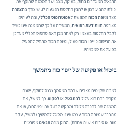
התנאים המוגדרים בחוק, בעיקר, מצבו של הממנה שתוקף את
יכולתו להביע רצון או להבין החלטות הנוגעות לו. יש צורך ב
הצהרה
מצד
מיופה הכוח
המוגשת ל
אפוטרופוס הכללי
, ובה לעיתים
מצורפת
חוות דעת רפואית
, המעידה על כך שהממנה אינו כשיר
לקבל החלטות בעצמו. רק לאחר מכן האפוטרופוס הכללי מעדכן
את הרישום כי ייפוי הכוח פעיל, ומיופה הכוח מתחיל להפעיל
בפועל את סמכויותיו.
ביטול או פקיעה של ייפוי כוח מתמשך
למרות שקיימים מצבים שבהם המסמך נכנס לתוקף, ישנם
מקרים בהם הוא עלול
להתבטל
או
לפקוע
. כך למשל, אם
הממנה שב להכרה צלולה ומבקש לבטל את ייפוי הכוח, או אם
מתברר שמיופה הכוח עצמו איננו מסוגל להמשיך (למשל, עקב
מוות או סיבות אישיות אחרות). החוק מונה
תנאים
מפורטים