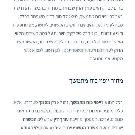
בחום לבדוק האם עורך הדין שבחרתם מחזיק בהכשרה הנדרשת
בעריכת ייפוי כוח מתמשך, מייצג לקוחות בדיני משפחה בכלל,
מבין לעומק את ההיבטים החוקיים הקשורים לירושה, אפוטרופסות
ודיני עיזבונות, וכן מקבל פידבקים חיוביים על רמת השירות והליווי
האישי. בסופו של דבר, מדובר בתהליך אישי ביותר, הקשור קשר
הדוק לעתידכם ולעתיד משפחתכם, ולכן חשוב למצוא איש
מקצוע אמין ומנוסה.
מחיר ייפוי כוח מתמשך
בכל הנוגע ל
ייפוי כוח מתמשך
, זהו לא רק
מסמך
סטנדרטי אלא
כלי המעניק
סמכות
למיופה הכוח לפעול במקומכם ב
תחומים
מגוונים. עריכת המסמך מחייבת
עורך דין
שהשלים
הכשרה
ייעודית מטעם
משרד המשפטים
. הוא יבצע את מילוי ה
טופס