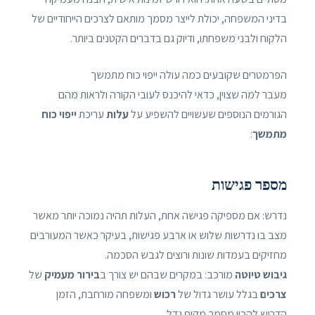
בדיני המשפחה, יכולת לייצר מסמך מותאם לצרכים הייחודיים של
הלקוח ולבני משפחתו, ודיוק גם בדברים הקטנים ביותר.
הפרמטרים שקובעים כמה עולה ייפוי כוח מתמשך
מעבר למה שצוין, כדאי להיכנס לעובי הקורה ולראות מהם
הגורמים הנוספים שעשויים להשפיע על
עלות
עריכת
ייפוי כוח
מתמשך
:
מספר פגישות
נדרש: אם מספיקה פגישה אחת, העלות תהיה נמוכה יותר מאשר
מצב בו נדרשות שלוש או ארבע פגישות, בעיקר כאשר המעורבים
מחזיקים בעמדות שונות ורוצים לגבש הסכמה.
גיבוש טיוטה
מורכב: במקרים שבהם יש צורך ב
בירור מעמיק
של
צרכים
בגלל עושר גדול של
רכוש
ומשפחה מורחבת, הזמן
הדרוש להכין מסמך מקיף גדל.