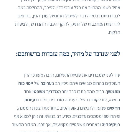
אחיד רשמי המחייב את כלל עורכי הדין. לפיכך, ההחלטה כמה
לגבות ניתנת במידה רבה לשיקול דעתו של עורך הדין, בהתאם
לדרישות המורכבות של התיק, להיקף העבודה הנדרש, ולציפיות
הלקוח.
לפני שנדבר על מחיר, כמה עובדות ברשותכם:
עוד לפני שמבררים את סוגיית התשלום, הרבה מעורכי הדין
העוסקים בתחום מביאים איתם ניסיון רב ב
עריכה
של
ייפוי כוח
מתמשך
. רבים מהם כתבו כבר יותר מ
מדריך משפטי
אחד
בנושא, ליוו לקוחות בשלבי עריכה מורכבים, חיברו
רעיונות
חדשים
שנועדו להגשים באופן הטוב ביותר את רצונות הממנה,
ופיתחו סוגי מסמכים עדכניים. מידע רב בנושא זה ניתן למצוא אף
ב
ויקיפדיה
ובאתרים משפטיים מקצועיים, אך זכרו: המקור החשוב