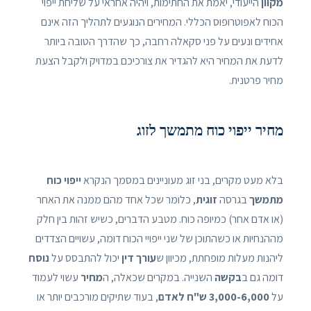
מקוון
הייעודי, יאמת את החתימות, ויהיה אחראי על שליחת ייפוי
הכוח לאפוטרופוס הכללי. המחירים הנוגעים לתהליך הזה אינם
אחידים ונעים על פני סקאלה רחבה, כך שהדרך הטובה ביותר
לדעת את המחיר היא להגדיר את צורכיכם במדויק ולקבל הצעת
מחיר פרטנית.
מחיר ייפוי כוח מתמשך לזוג
בלא מעט מקרים, בני זוג מעוניינים במסמך הנקרא
ייפוי כוח
מתמשך
בגרסה
זוגית
, כלומר שכל אחד מהם ממנה את האחר
(או אדם אחר) כמיופה כוח. מטבע הדברים, כשיש זהות בין חלק
מההנחיות או כשהתוכן של שני ייפויי הכוח דומה, עשויים הצדדים
ליהנות מעלות מופחתת, מכיוון ש
עורך דין
יכול להתבסס על
נוסח
דומה גם ב
בקשה
השנייה. במקרים שכאלה, ה
מחיר
עשוי לעמוד
על
3,000-6,000 ש"ח לאדם
, בעוד שתיקים מורכבים יותר או