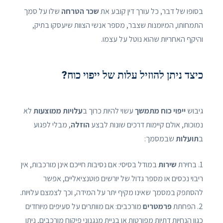
בסופו של דבר, כל עורך דין קובע את
שכר הטרחה
שלו על סמך
התמחותו, המיומנות שצבר, מספר אנשי הצוות שיעסקו בתיק,
והיקף האחריות שהוא נוטל על עצמו.
כיצד ניתן להוזיל עלות של ייפוי כוח?
גיבוש
ייפוי כוח מתמשך
עשוי להיות כרוך ב
עלויות ממוצעות
לא
נמוכות, אולם קיימות דרכים שונות לבצע
הוזלה
, מבלי לפגוע
ב
תועלות
שבמסמך:
1. בחירת
שירות
במודל בסיסי: אם נסיבות חייכם אינן מורכבות, אין
ריבוי נכסים או מספר גדול של יורשים פוטנציאליים, אפשר
להסתפק במסמך שאינו מקיף יתר על המידה, וכך לצמצם עלויות.
2. הפחתת
פרמטרים
מורכבים: אם מוותרים על סעיפים מיוחדים
כגון הנחיות דתיות מפורטות או בניית מנגנוני פיקוח מורכבים, ניתן