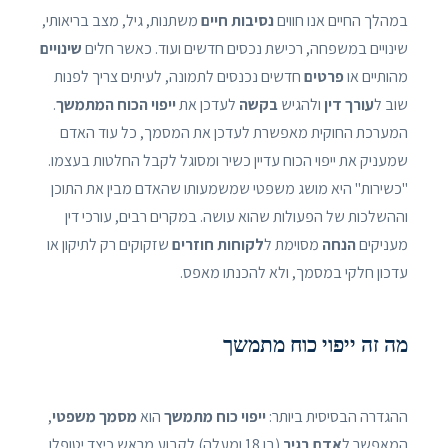
במהלך החיים אנו חווים
נסיבות חיים
משתנות, גיל, מצב בריאותי,
שינויים במשפחה, רכישת נכסים חדשים ועוד. כאשר חלים
שינויים
מהותיים או
פרטים
חדשים נכנסים לתמונה, לעיתים צריך לפנות
שוב ל
עורך דין
ולהגיש
בקשה
לעדכן את
ייפוי הכוח המתמשך
.
המערכת החוקית מאפשרת לעדכן את המסמך, כל עוד האדם
שמעניק את ייפוי הכוח עדיין כשיר ומסוגל לקבל החלטות בעצמו.
"כשירות" היא מושג משפטי שמשמעותו שהאדם מבין את התוכן
וההשלכות של הפעולות שהוא עושה. במקרים רבים, עורכי דין
מעניקים
הנחה
מסוימת ל
לקוחות חוזרים
שזקוקים רק לתיקון או
עדכון חלקי במסמך, ולא להכנתו מאפס.
מה זה ייפוי כוח מתמשך
ההגדרה הבסיסית ביותר:
ייפוי כוח מתמשך
הוא
מסמך משפטי
,
המאפשר ל
אדם בגיר
(בן 18 ומעלה) לקבוע מראש כיצד יטופלו