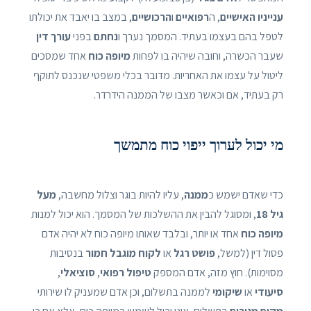
ענייניו האישיים
, ה
רפואיים
ו
הרכושיים
, במצב בו יאבד את יכולתו
לטפל בהם בעצמו בעתיד. המסמך נערך ו
נחתם
בפני
עורך דין
שעבר הכשרה, וחובה שיהיה בו לפחות
מיופה כוח
אחד שמסכים
ליטול על עצמו את האחריות. מדובר בכלי משפטי שנכנס לתוקף
רק בעתיד, אם וכאשר מצבו של הממנה הידרדר.
מי יכול לערוך ייפוי כוח מתמשך
כדי שאדם ישמש כ
ממנה
, עליו להיות בוגר וצלול מחשבה,
מעל
גיל 18
, ומסוגל להבין את ההשלכות של המסמך. הוא יכול למנות
מיופה כוח
אחד או יותר, ובלבד שאותו מיופה כוח לא יהיה אדם
פסול דין (למשל,
פושט רגל
או
לקוח מוגבל חמור
בנסיבות
מסוימות). חוץ מזה, אדם המספק
טיפול רפואי
,
סוציאלי
,
סיעודי
או
שיקומי
לממנה בתשלום, וכן אדם שמעניק לו שירותי