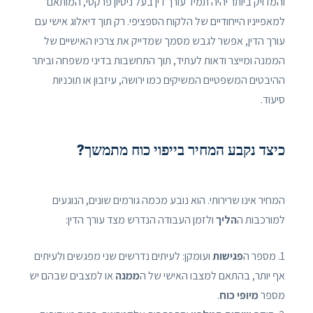
והמדויק ביותר יהיה תמיד עורך דין בעל ניסיון פרקטי, המותאם
למאפייניו הייחודיים של הלקוח הספציפי. רק תוך דיאלוג אישי עם
עורך הדין, אפשר לגבש מסמך שמדייק את צרכיו האישיים של
הממנה ומייצר ודאות לעתיד, תוך התחשבות בדיני משפחה וביתר
ההיבטים המשפטיים המשיקים כמו ירושה, עיזבון או תוכניות
סיעוד.
כיצד נקבע המחיר בייפוי כוח מתמשך?
המחיר אינו שרירותי. הוא נובע מכמה גורמים שונים, הנוגעים
למורכבות ה
הליך
ולזמן העבודה הנדרש מצד עורך הדין:
1. מספר ה
פגישות
ועומקן: לעיתים נדרשים שני מפגשים ולעיתים
אף יותר, בהתאם למצבו האישי של ה
ממנה
או למצבים שבהם יש
מספר
מיופי כוח
.