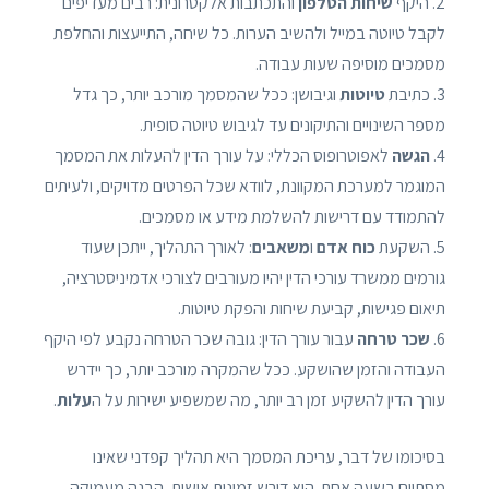
2. היקף
שיחות הטלפון
והתכתבות אלקטרונית: רבים מעדיפים
לקבל טיוטה במייל ולהשיב הערות. כל שיחה, התייעצות והחלפת
מסמכים מוסיפה שעות עבודה.
3. כתיבת
טיוטות
וגיבושן: ככל שהמסמך מורכב יותר, כך גדל
מספר השינויים והתיקונים עד לגיבוש טיוטה סופית.
4.
הגשה
לאפוטרופוס הכללי: על עורך הדין להעלות את המסמך
המוגמר למערכת המקוונת, לוודא שכל הפרטים מדויקים, ולעיתים
להתמודד עם דרישות להשלמת מידע או מסמכים.
5. השקעת
כוח אדם
ו
משאבים
: לאורך התהליך, ייתכן שעוד
גורמים ממשרד עורכי הדין יהיו מעורבים לצורכי אדמיניסטרציה,
תיאום פגישות, קביעת שיחות והפקת טיוטות.
6.
שכר טרחה
עבור עורך הדין: גובה שכר הטרחה נקבע לפי היקף
העבודה והזמן שהושקע. ככל שהמקרה מורכב יותר, כך יידרש
עורך הדין להשקיע זמן רב יותר, מה שמשפיע ישירות על ה
עלות
.
בסיכומו של דבר, עריכת המסמך היא תהליך קפדני שאינו
מסתיים בשעה אחת. הוא דורש זמינות אישית, הבנה מעמיקה