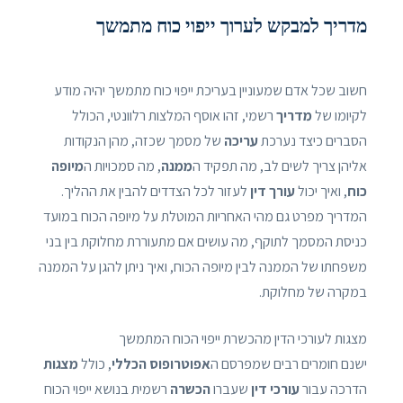
מדריך למבקש לערוך ייפוי כוח מתמשך
חשוב שכל אדם שמעוניין בעריכת ייפוי כוח מתמשך יהיה מודע
לקיומו של
מדריך
רשמי, זהו אוסף המלצות רלוונטי, הכולל
הסברים כיצד נערכת
עריכה
של מסמך שכזה, מהן הנקודות
אליהן צריך לשים לב, מה תפקיד ה
ממנה
, מה סמכויות ה
מיופה
כוח
, ואיך יכול
עורך דין
לעזור לכל הצדדים להבין את ההליך.
המדריך מפרט גם מהי האחריות המוטלת על מיופה הכוח במועד
כניסת המסמך לתוקף, מה עושים אם מתעוררת מחלוקת בין בני
משפחתו של הממנה לבין מיופה הכוח, ואיך ניתן להגן על הממנה
במקרה של מחלוקת.
מצגות לעורכי הדין מהכשרת ייפוי הכוח המתמשך
ישנם חומרים רבים שמפרסם ה
אפוטרופוס הכללי
, כולל
מצגות
הדרכה עבור
עורכי דין
שעברו
הכשרה
רשמית בנושא ייפוי הכוח