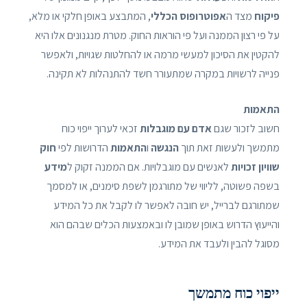
פיקוח
מצד ה
אפוטרופוס הכללי
, המתבצע באופן חלקי או מלא,
על פי רצון הממנה ועל פי הוראות החוק. מטרת מנגנונים אלו היא
להקטין את הסיכון למעשי מרמה או להחלטות שגויות, ולאפשר
פנייה לרשויות במקרה שמתעורר חשד להתנהלות לא תקינה.
התאמות
חשוב לזכור שגם
אדם עם מוגבלות
זכאי לערוך ייפוי כוח
מתמשך ולעשות זאת תוך
הנגשה
ו
התאמות
הדרושות לפי
חוק
שוויון זכויות
לאנשים עם מוגבלויות. אם הממנה זקוק ל
מידע
בשפה פשוטה, לליווי של מתורגמן לשפת סימנים, או למסמך
שמתורגם לברייל, יש חובה לאפשר לו לקבל את כל המידע
והייעוץ הדרוש באופן שמובן לו ובאמצעות הכלים שבהם הוא
מסוגל להבין ולעבד את המידע.
ייפוי כוח מתמשך