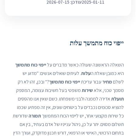
2025-01-11
עודכן: 2026-07-15
ייפוי כוח מתמשך עלות
השאלה הראשונה שעולה כאשר מדברים על
ייפוי כוח מתמשך
היא כמובן שאלת ה
עלות
. לעיתים שואלים אנשים: "מדוע יש
לשלם
מחיר
עבור עריכת
ייפוי כוח מתמשך
?" ובכן, זהו לא רק
מסמך טכני, אלא
שירות
משפטי בעל חשיבות עצומה, המספק
תועלת
אדירה לממנה ולבני משפחתו. כשם שאין אנו מהססים
להוציא סכומים נכבדים על ביטוחים שונים, אין זה מפתיע שכמו
כל שירות מקצועי אחר, יש לייפוי הכוח המתמשך
תמורה
שדורשת
תשלום מסוים. יתר על כן, ניהול ענייניו של אדם בעתיד, בין אם
בתחום הרכושי, האישי או הרפואי, דורש תכנון מדוקדק, ועורך הדין