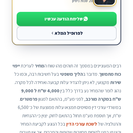
20 שנות ניסיון
שליחת הודעה עכשיו
לפרופיל המלא
רבים המעוניינים במסמך זה תוהים מהו טווח ה
מחיר
לעריכת
ייפוי
כוח מתמשך
. מדובר ב
הליך משפטי
בעל חשיבות רבה, וכמו כל
שירות
מקצועי, לא ניתן להגדיר עלות קבועה ואחידה לכל מקרה.
נהוג לומר שהמחיר נע בדרך כלל בין
4,000 ש"ח ל 9,000
ש"ח במקרה מורכב
, לפני מע"מ, בהתאם למגוון
פרמטרים
.
במשרדי עורכי דין מסוימים תמצאו עלות ממוצעת של כ־6,500
ש"ח, אך תוספת מע"מ תחול בהתאם לחוק. יצוין כי ההנחיות
והרגולציה של
לשכת עורכי הדין
בכל הנוגע לקביעת המחיר
והצגתו בפני לקוחות מחייבות שקיפות והסברים, אך אין תעריף