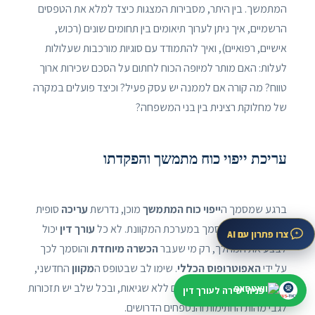
המתמשך. בין היתר, מסבירות המצגות כיצד למלא את הטפסים
הרשמיים, איך ניתן לערוך תיאומים בין תחומים שונים (רכוש,
אישיים, רפואיים), ואיך להתמודד עם סוגיות מורכבות שעלולות
לעלות: האם מותר למיופה הכוח לחתום על הסכם שכירות ארוך
טווח? מה קורה אם לממנה יש עסק פעיל? וכיצד פועלים במקרה
של מחלוקת רצינית בין בני המשפחה?
עריכת ייפוי כוח מתמשך והפקדתו
ברגע שמסמך ה
ייפוי כוח המתמשך
מוכן, נדרשת
עריכה
סופית
ו
הפקדה
של המסמך במערכת המקוונת. לא כל
עורך דין
יכול
צרו פתרון עם AI
לבצע את המהלך, רק מי שעבר
הכשרה מיוחדת
והוסמך לכך
על ידי
האפוטרופוס הכללי
. שימו לב שבטופס ה
מקוון
החדשני,
הפרטים חייבים להיות מולאים ללא שגיאות, ובכל שלב יש תזכורות
פניה ישירה לעורך דין
לגבי מהות החתימות והנספחים הדרושים.