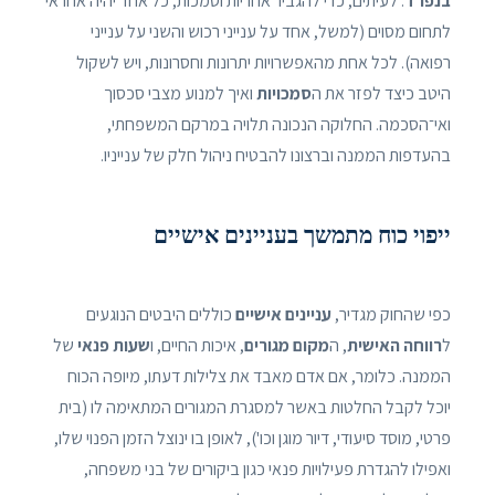
בנפרד
. לעיתים, כדי להגביר אחריות וסמכות, כל אחד יהיה אחראי
לתחום מסוים (למשל, אחד על ענייני רכוש והשני על ענייני
רפואה). לכל אחת מהאפשרויות יתרונות וחסרונות, ויש לשקול
היטב כיצד לפזר את ה
סמכויות
ואיך למנוע מצבי סכסוך
ואי־הסכמה. החלוקה הנכונה תלויה במרקם המשפחתי,
בהעדפות הממנה וברצונו להבטיח ניהול חלק של ענייניו.
ייפוי כוח מתמשך בעניינים אישיים
כפי שהחוק מגדיר,
עניינים אישיים
כוללים היבטים הנוגעים
ל
רווחה האישית
, ה
מקום מגורים
, איכות החיים, ו
שעות פנאי
של
הממנה. כלומר, אם אדם מאבד את צלילות דעתו, מיופה הכוח
יוכל לקבל החלטות באשר למסגרת המגורים המתאימה לו (בית
פרטי, מוסד סיעודי, דיור מוגן וכו'), לאופן בו ינוצל הזמן הפנוי שלו,
ואפילו להגדרת פעילויות פנאי כגון ביקורים של בני משפחה,