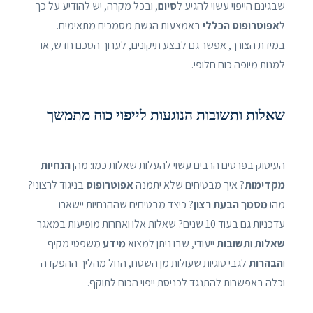
שבגינם הייפוי עשוי להגיע ל
סיום
, ובכל מקרה, יש להודיע על כך
ל
אפוטרופוס הכללי
באמצעות הגשת מסמכים מתאימים.
במידת הצורך, אפשר גם לבצע תיקונים, לערוך הסכם חדש, או
למנות מיופה כוח חלופי.
שאלות ותשובות הנוגעות לייפוי כוח מתמשך
העיסוק בפרטים הרבים עשוי להעלות שאלות כמו: מהן
הנחיות
מקדימות
? איך מבטיחים שלא יתמנה
אפוטרופוס
בניגוד לרצוני?
מהו
מסמך הבעת רצון
? כיצד מבטיחים שההנחיות יישארו
עדכניות גם בעוד 10 שנים? שאלות אלו ואחרות מופיעות במאגר
שאלות
ו
תשובות
ייעודי, שבו ניתן למצוא
מידע
משפטי מקיף
ו
הבהרות
לגבי סוגיות שעולות מן השטח, החל מהליך ההפקדה
וכלה באפשרות להתנגד לכניסת ייפוי הכוח לתוקף.