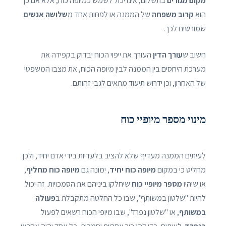
מקום מגורים
בתשלום, אינו יכול לשמש כמיופה כוח, אלא אם כן
הוא
קרוב משפחה
של הממנה או לפחות אחד מ
שלושה אנשים
שמורשים לכך.
חשוב ש
עורך הדין
העורך את ייפוי הכוח יבדוק בקפידה את
מערכת היחסים בין הממנה לבין מיופה הכוח, את מצבו המשפטי
של האחרון, וכן ידרוש תיעוד מתאים לגבי זהותם.
מינוי מספר מיופיי כוח
לעיתים הממנה מעדיף שלא להציב בלעדיות בידי אדם יחיד, ולכן
מחליט כי במקום
מיופה כוח יחיד
, ימונה גם
מיופה כוח מחליף
,
או שיהיו
מספר מיופיי כוח
שיחלקו ביניהם את הסמכויות. זה יכול
להיות "שלטון במשותף", שבו כל החלטה מתקבלת ב
פעולה
במשותף
, או "שלטון נפרד", שבו מיופי הכוח רשאים לפעול