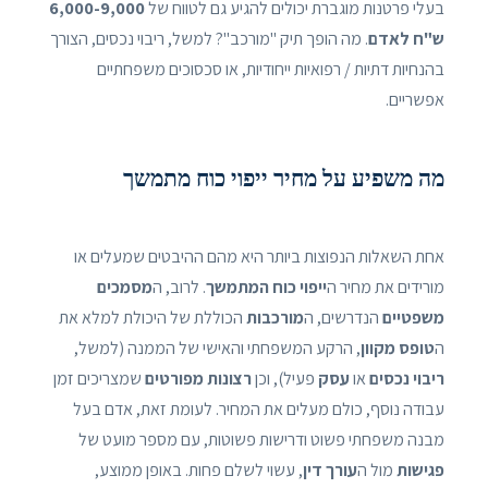
בעלי פרטנות מוגברת יכולים להגיע גם לטווח של
6,000-9,000
ש"ח לאדם
. מה הופך תיק "מורכב"? למשל, ריבוי נכסים, הצורך
בהנחיות דתיות / רפואיות ייחודיות, או סכסוכים משפחתיים
אפשריים.
מה משפיע על מחיר ייפוי כוח מתמשך
אחת השאלות הנפוצות ביותר היא מהם ההיבטים שמעלים או
מורידים את מחיר ה
ייפוי כוח המתמשך
. לרוב, ה
מסמכים
משפטיים
הנדרשים, ה
מורכבות
הכוללת של היכולת למלא את
ה
טופס מקוון
, הרקע המשפחתי והאישי של הממנה (למשל,
ריבוי נכסים
או
עסק
פעיל), וכן
רצונות מפורטים
שמצריכים זמן
עבודה נוסף, כולם מעלים את המחיר. לעומת זאת, אדם בעל
מבנה משפחתי פשוט ודרישות פשוטות, עם מספר מועט של
פגישות
מול ה
עורך דין
, עשוי לשלם פחות. באופן ממוצע,