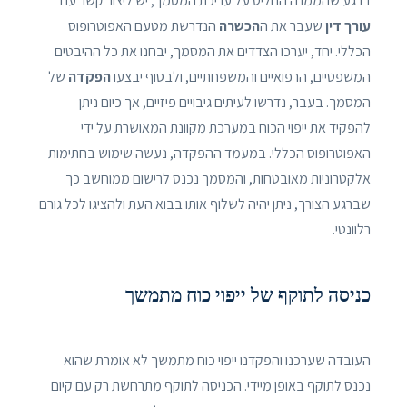
ברגע שהממנה החליט על עריכת המסמך, יש ליצור קשר עם
עורך דין
שעבר את ה
הכשרה
הנדרשת מטעם האפוטרופוס
הכללי. יחד, יערכו הצדדים את המסמך, יבחנו את כל ההיבטים
המשפטיים, הרפואיים והמשפחתיים, ולבסוף יבצעו
הפקדה
של
המסמך. בעבר, נדרשו לעיתים גיבויים פיזיים, אך כיום ניתן
להפקיד את ייפוי הכוח במערכת מקוונת המאושרת על ידי
האפוטרופוס הכללי. במעמד ההפקדה, נעשה שימוש בחתימות
אלקטרוניות מאובטחות, והמסמך נכנס לרישום ממוחשב כך
שברגע הצורך, ניתן יהיה לשלוף אותו בבוא העת ולהציגו לכל גורם
רלוונטי.
כניסה לתוקף של ייפוי כוח מתמשך
העובדה שערכנו והפקדנו ייפוי כוח מתמשך לא אומרת שהוא
נכנס לתוקף באופן מיידי. הכניסה לתוקף מתרחשת רק עם קיום