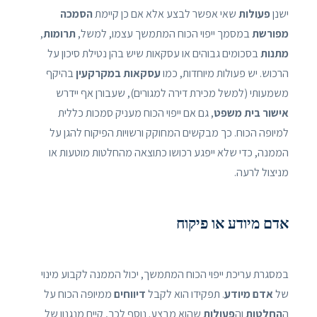
ישנן
פעולות
שאי אפשר לבצע אלא אם כן קיימת
הסמכה
מפורשת
במסמך ייפוי הכוח המתמשך עצמו, למשל,
תרומות
,
מתנות
בסכומים גבוהים או עסקאות שיש בהן נטילת סיכון על
הרכוש. יש פעולות מיוחדות, כמו
עסקאות במקרקעין
בהיקף
משמעותי (למשל מכירת דירה למגורים), שעבורן אף יידרש
אישור בית משפט
, גם אם ייפוי הכוח מעניק סמכות כללית
למיופה הכוח. כך מבקשים המחוקק ורשויות הפיקוח להגן על
הממנה, כדי שלא ייפגע רכושו כתוצאה מהחלטות מוטעות או
מניצול לרעה.
אדם מיודע או פיקוח
במסגרת עריכת ייפוי הכוח המתמשך, יכול הממנה לקבוע מינוי
של
אדם מיודע
. תפקידו הוא לקבל
דיווחים
ממיופה הכוח על
ה
החלטות
וה
פעולות
שהוא מבצע. נוסף לכך, קיים מנגנון של