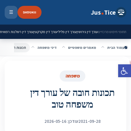
ילוג לתוכן
Jus
Tice
וואטסאפ
☰
פתיחת 
עורך דין גירושין
עורך דין פלילי
עורך דין מקרקעין
עורך דין רשלנות רפואית
תחומי חיפוש מרכזיים
עמוד הבית
מאמרים משפטיים
דיני משפחה
תכונות חובה של עו
פתח סרגל נגישות
משפחה
תכונות חובה של עורך דין
משפחה טוב
2021-09-28
עודכן: 2026-05-16