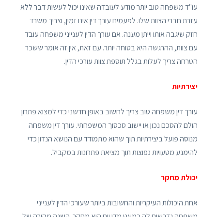
עו"ד משפחה טוב יותר מודע לעובדה שאינו יכול לעשות דבר ללא
עזרת חברי הצוות שלו. לפעמים עורך דין אינו זמין, וצריך משרד
חזק שיגבה אותו וייתן מענה. אם עורך הדין לענייני משפחה עובד
עם צוות, ההרגשה היא בטוחה יותר. עם זאת, אין זה אומר ששכר
הטרחה צריך לעלות בגלל תוספת צוות עורכי הדין.
יצירתיות
עורך דין משפחה טוב צריך לחשוב באופן חדשני כדי למצוא פתרון
הולם להסכם נכון או יישוב סכסוך המשפחתי. עורך דין משפחה
מנוסה פועל ביצירתיות תוך שהוא מתמודד עם הנושא הנדון כדי
להימנע מטעויות נפוצות תוך מציאת פתרונות במקביל.
יכולת מחקר
אחת היכולות העיקריות והחשובות ביותר שעורכי הדין לענייני
משפחה נדרשים לה כמעט מדי יום היא מחקר. השגה מהירה של