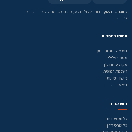
כתובת בית עסק:
רחוב ראול ולנברג 18, מתחם CU, מגדל C, קומה 2, תל
אביב-יפו
תחומי התמחות
דיני משפחה וגירושין
משפט פלילי
מקרקעין ונדל"ן
רשלנות רפואית
נזיקין ותאונות
דיני עבודה
ניווט מהיר
כל המאמרים
כל עורכי הדין