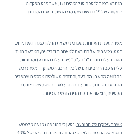
הנתבע הפנה לנספח טו לתצהירו נ/1, אשר פרט הפקדות
לתקופה של 19 חודשים שקדמו להגשת תביעת המזונות.
אשר לטענות האחרות נטען כי ניתק את הדלקן מאחר ואינו מחויב
לממן נסיעותיה של התובעת למאהביה ולבילויים, המחשב הנייד
הוא בבעלות חברת "ג' בע"מ" (שבבעלות הנתבע) ומפתחות
כלי-הרכב הרזרביים הם של כלי-הרכב המשותף – אשר נרכש
בהלוואה מחשבון התובעת,והחזריה משולמים מכספים שהעביר
הנתבע ומשכורת התובעת. הנתבע טען כי הוא משלם את גני
הקטינים, הוצאות אחזקת הדירה ודמי השכירות.
אשר לעיסוקה של התובעת
. נטען כי התובעת נמנעת מלממש
פוטנציאל הכנסתהּ,ולא רק שהתובעת עובדת בהיקף של 43%