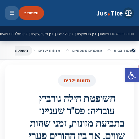
ילוג לתוכן
Jus
Tice
וואטסאפ
☰
פתיחת 
עורך דין גירושין
עורך דין פלילי
עורך דין מקרקעין
עורך דין רשלנות רפואית
תחומי חיפוש מרכזיים
עמוד הבית
מאמרים משפטיים
מזונות ילדים
פתח סרגל נגישות
מזונות ילדים
השופטת הילה גורביץ
עובדיה: פס"ד שעניינו
בתביעת מזונות, זמני שהות
שווים, אך בין ההורים פערי