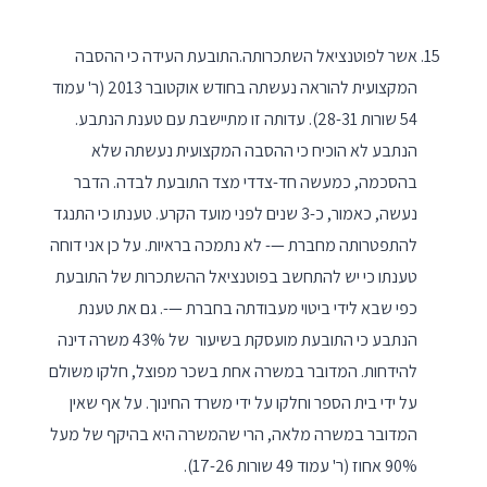
אשר לפוטנציאל השתכרותה.התובעת העידה כי ההסבה
המקצועית להוראה נעשתה בחודש אוקטובר 2013 (ר' עמוד
54 שורות 28-31). עדותה זו מתיישבת עם טענת הנתבע.
הנתבע לא הוכיח כי ההסבה המקצועית נעשתה שלא
בהסכמה, כמעשה חד-צדדי מצד התובעת לבדה. הדבר
נעשה, כאמור, כ-3 שנים לפני מועד הקרע. טענתו כי התנגד
להתפטרותה מחברת —- לא נתמכה בראיות. על כן אני דוחה
טענתו כי יש להתחשב בפוטנציאל ההשתכרות של התובעת
כפי שבא לידי ביטוי מעבודתה בחברת —-. גם את טענת
הנתבע כי התובעת מועסקת בשיעור של 43% משרה דינה
להידחות. המדובר במשרה אחת בשכר מפוצל, חלקו משולם
על ידי בית הספר וחלקו על ידי משרד החינוך. על אף שאין
המדובר במשרה מלאה, הרי שהמשרה היא בהיקף של מעל
90% אחוז (ר' עמוד 49 שורות 17-26).