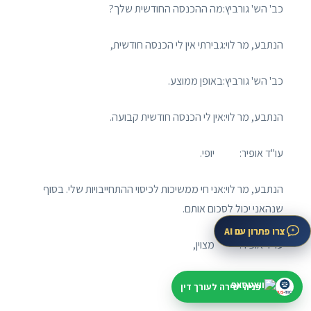
כב' הש' גורביץ:מה ההכנסה החודשית שלך?
הנתבע, מר לוי:גבירתי אין לי הכנסה חודשית,
כב' הש' גורביץ:באופן ממוצע.
הנתבע, מר לוי:אין לי הכנסה חודשית קבועה.
עו"ד אופיר: יופי.
הנתבע, מר לוי:אני חי ממשיכות לכיסוי ההתחייבויות שלי. בסוף
שנהאני יכול לסכום אותם.
צרו פתרון עם AI
עו"ד אופיר: מצוין,
כב' הש' גורביץ: טוב.
פניה ישירה לעורך דין