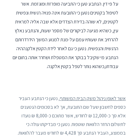
על פי דין. הנתבע טען כי התביעה מופרזת ומוגזמת. אשר
לטיפול בקטינים נטען כי התובעת אינה פנויה רִגשית ונפשית
לקטינים, לא שוהה בדירת הצדדים אלא שבה אליה למראית
עין, כשהיא מגיעה לביקורים של מספר שעות, והנתבע נאלץ
להרחיב את שעותיו עמם על-מנת למנוע המשך הידרדרותם
הרִגשית והנפשית. נטען כי גם לאחר לידת הקטין אלקנההיה
הנתבע מי שקיבל בבוקר את המטפלת ושִחרר אותה בתום יום
עבודתו,כשהוא נותר לטפל בקטין אלקנה.
אשר לאופן ניהול משק הבית המשותף
, נטען כי הנתבע העביר
כספים לחשבון שעל שם התובעת, אך לא בסכומים הנטענים
אלא סך כ-12,000 ₪ לחודש, אשר מתוכם כ-8,000 ₪ נועדו
לתשלום החזר הלוואות שוטפות. נטען כי מבדיקתו עולה כי
בממוצע, העביר הנתבע סך 4,428 ₪ לחודש מעבר להלוואות.