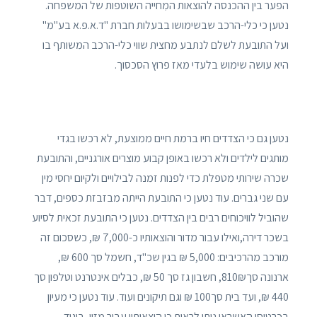
הפער בין ההכנסה להוצאות המִחייה השוטפות של המשפחה.
נטען כי כלי-הרכב שבשימושו בבעלות חברת "ד.א.פ.א בע"מ"
ועל התובעת לשלם לנתבע מחצית שווי כלי-הרכב המשותף בו
היא עושה שימוש בלעדי מאז פרוץ הסכסוך.
נטען גם כי הצדדים חיו ברמת חיים ממוצעת, לא רכשו בגדי
מותגים לילדים ולא רכשו באופן קבוע מוצרים אורגניים, והתובעת
שכרה שירותי מטפלת כדי לפנות זמנה לבילויים ולקיום יחסי מין
עם שני גברים. עוד נטען כי התובעת הייתה מבזבזת כספים, דבר
שהוביל לוויכוחים רבים בין הצדדים. נטען כי התובעת זכאית לסיוע
בשכר דירה,ואילו עבור מדור והוצאותיו כ-7,000 ₪, כשסכום זה
מורכב מהרכיבים: 5,000 ₪ בגין שכ"ד, חשמל סך 600 ₪,
ארנונה סך810₪, חשבון גז סך 50 ₪, כבלים אינטרנט וטלפון סך
440 ₪, ועד בית סך100 ₪ וגם תיקונים ועוד. עוד נטען כי מעיון
בכרטיסי האשראי ניתן לראות כי הוצאותיו עבור מזון, ביגוד,