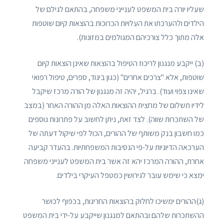
שעליו יורה בית המשפט לענייני משפחה, בהתאם לגילם של
הילדים ולהערכתו את העלויות הכרוכות בהוצאות קיום שוטפות
אלה מתוך כלל צורכיהם המגולמים במזונות).
(ב) ייקבע מנגנון לריכוז הטיפול בהוצאות שאינן הוצאות קיום
שוטפות, אלא "צרכים אחרים" (כגון ביגוד, ספרים, טיפול רפואי
שאינו צפוי ועוד). ברגיל, יהיה זה מנגנון של הורה מרכז שיקבל
לידיו תשלום של מחצית ההוצאות האלה מן ההורה האחר (במצב
של השתכרות שווה). לצד זאת, ניתן לחשוב על פתרונות נוספים
כמו חשבון בנק משותף של ההורים, הכול לפי שיקול דעתה של
הערכאה הדיוניות על-פי הנסיבות המשפחתיות. בהעדר קביעה
אחרת, ההורה המרכז יהא זה אשר בית המשפט לענייני משפחה
ימצא כי שימש עובר לגירושין כמטפל העיקרי בילדים.
(ג)ההורים ימשיכו לחלוק בהוצאות החריגות, בכפוף לכושר
ההשתכרות שלהם ובהתאם למנגנון שייקבע על-ידי בית המשפט