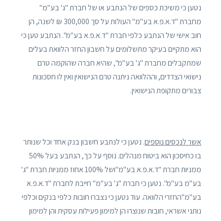
נטען כי משיכת כספים של הנתבע או של חברת "ג' בע"מ"
מחברת "ד.א.פ.א בע"מ" העולות על סך 300,000 ₪ לשנה, הן
חוב אישי של הנתבע כלפי חברת "ד.א.פ.א בע"מ". הנתבע טען כי
הוא מתקיים בעיקר מתשלומים על חשבון החזר הלוואת בעלים
שמתקבלים מחברת "ג' בע"מ", שהיא חברה שהוקמה טרם
נישואי הצדדים, וההלוואה ניתנה טרם הנישואין ואין לו חסכונות
צבורים מתקופת הנישואין.
אשר לנכסים נוספים
. נטען כי לנתבע חשבון בנק אחד וכל שנותר
בו כחיסכון הוא ביטוח מנהלים. נוסף על כך, הנתבע בעל 50%
ממניות חברת "ד.א.פ.א בע"מ"ושל 100% אחוז ממניות חברת "ג'
בע"מ בע"מ". נטען כי חברת "ג' בע"מ" חייבת לחברת "ד.א.פ.א
בע"מ"החזרי הלוואה. עוד נטען כי נצברו חובות כלפי בנקים וכלפי
נותני אשראי, חובות שנוצרו הן למימון פעילות עסקית והן למימון