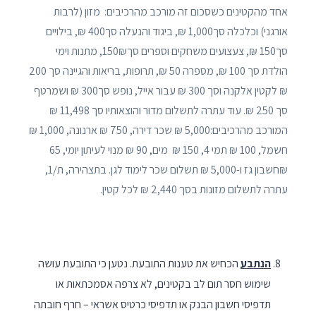
אחד מהקטינים כשסכום זה מורכב מהרכיבים: מזון (לרבות
אורגני) וכלכלה סך1,000 ₪, ביגוד והנעלה סך400 ₪, בילויים
סך150 ₪, צעצועים משחקים וספרים סך150₪, מתנות וימי
הולדת סך 100 ₪, מספרה 50 ₪, תרופות, בריאות והגיינה סך 200
₪ לקטין אלקנה וסך 300 ₪ עבור אייל, נופש סך300 ₪ ושמרטף
סך 250 ₪. עוד עתרה לתשלום מדור והוצאותיו סך 11,498 ₪
המורכב מהרכיבים:5,000 ₪ שכר דירה, 750 ₪ ארנונה, 1,000 ₪
חשמל, 100 ₪ תמי 4, 150 ₪ מים, 90 ₪ מנוי לעיתון יומי, 65
₪חשבון גז ו-5,000 ₪ תשלום שכר לימוד לגן. בתצהירה, ת/1,
עתרה לתשלום מזונות בסך 2,440 ₪ לכל קטין.
הנתבע
הכחיש את טענות התובעת. נטען כי התובעת עושה
שימוש חסר תום לב בקטינים, לא צרפה אסמכתאות או
תדפיסי חשבון הבנק או תדפיסי כרטיס אשראי – חרף חובתה