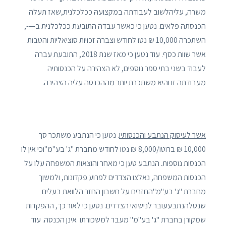
משרה, עליהלשוב לעבודתה במקצועהּ ככלכלנית,שאז תעלה
הכנסתה פלאים. נטען כי כאשר עבדה התובעת ככלכלנית ב—-,
השתכרה 10,000 ₪ נטו לחודש וצברה זכויות סוציאליות והטבות
אשר שוות כסף. עוד נטען כי מאז שנת 2018, התובעת עברה
לעבוד בשני בתי ספר נוספים, לא הצהירה על הכנסותיה
מעבודתה זו והיא משתכרת יותר מההכנסה עליה הצהירה.
אשר לעיסוק הנתבע והכנסותיו
. נטען כי הנתבע משתכר סך
10,000 ₪ ברוטו/8,000 ₪ נטו לחודש מחברת "ג' בע"מ"וכי אין לו
הכנסות נוספות. הנתבע טען כי מאחר והוצאות המשפחה עלו על
הכנסות המשפחה, נאלצו הצדדים לפרוע פִקדונות, ולמשוך
מחברת "ג' בע"מ"החזרים על חשבון החזר הלוואת בעלים
שנטלהנתבעעובר לנישואי הצדדים. נטען כי לאור כך, ההפקדות
שמקורן בחברת "ג' בע"מ" מעבר למשכורתו אינן הכנסה. עוד