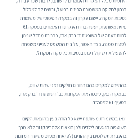
היחסיות מכלל המקורות העומדים לרשותם, לרבות שכר עבודה,
בנתון לחלוקת המשמורת הפיזית בפועל, ובשים לב למכלול
נסיבות המקרה. יישום עקרון זה במקרה הטיפוסי של משמורת
פיזית משותפת, ייעשה ברוח העקרונות האמורים בפסקה 61
לחוות דעתה של השופטת ד' ברק-ארז, כברירת מחדל שניתן
לסטות ממנה. בצד האמור, על בית המשפט לענייני משפחה
להפעיל את שיקול דעתו בנסיבות כל מקרה ומקרה".
בהתייחס למקרים בהם ההורים חולקים זמני שהות שווים,
כבמקרה כאן, סיכמה את העקרונות כב' השופטת ד' ברק ארז,
בסעיף 61 לפסה"ד:
"(א) במשמורת משותפת יישא כל הורה בעין בהוצאות הקיום
השוטפות הנוגעות לילדים ולכן הוצאות אלה "יתקזזו" ללא צורך
בהעברת תשלומים בין ההורים (לפי אחוז מסוים משיעור המזונות