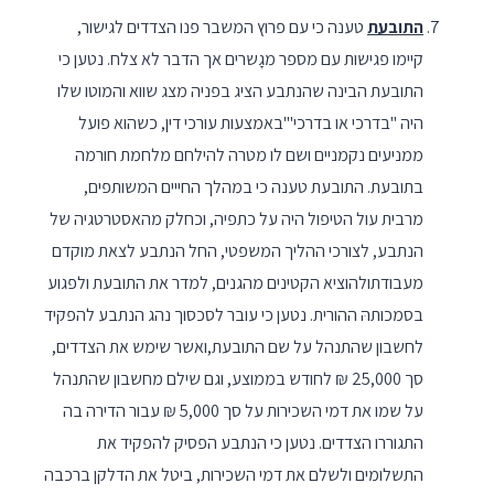
התובעת
טענה כי עם פרוץ המשבר פנו הצדדים לגישור,
קיימו פגישות עם מספר מגָשרים אך הדבר לא צלח. נטען כי
התובעת הבינה שהנתבע הציג בפניה מצג שווא והמוטו שלו
היה "בדרכי או בדרכי'"באמצעות עורכי דין, כשהוא פועל
ממניעים נקמניים ושם לו מטרה להילחם מלחמת חורמה
בתובעת. התובעת טענה כי במהלך החייים המשותפים,
מרבית עול הטיפול היה על כתפיה, וכחלק מהאסטרטגיה של
הנתבע, לצורכי ההליך המשפטי, החל הנתבע לצאת מוקדם
מעבודתולהוציא הקטינים מהגנים, למדר את התובעת ולפגוע
בסמכותהּ ההורית. נטען כי עובר לסכסוך נהג הנתבע להפקיד
לחשבון שהתנהל על שם התובעת,ואשר שימש את הצדדים,
סך 25,000 ₪ לחודש בממוצע, וגם שילם מחשבון שהתנהל
על שמו את דמי השכירות על סך 5,000 ₪ עבור הדירה בה
התגוררו הצדדים. נטען כי הנתבע הפסיק להפקיד את
התשלומים ולשלם את דמי השכירות, ביטל את הדלקן ברכבה