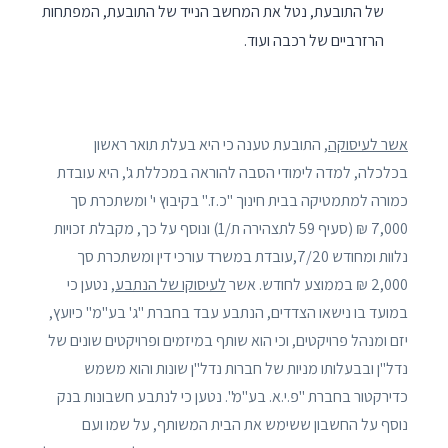
של התובעת, נטל את המחשב הנייד של התובעת, המפתחות
הרזרביים של רכבה ועוד.
אשר לעיסוקה
, התובעת טענה כי היא בעלת תואר ראשון
בכלכלה, למדה לימודי הסבה להוראה במכללת ג', היא עובדת
כמורה למתמטיקה בבית חינוך "כ.ז." בקיבוץ י' ומשתכרת סך
7,000 ₪ (סעיף 59 לתצהירה ת/1) ונוסף על כך, מקבלת זכויות
נלוות ומחודש 7/20,עובדת במשרד עורכי דין ומשתכרת סך
2,000 ₪ בממוצע לחודש. אשר
לעיסוקו של הנתבע
, נטען כי
במועד בו נישאו הצדדים, הנתבע עבד בחברת "ג' בע"מ" כיועץ,
יזם ומנהל פרויקטים, וכי הוא שותף במיזמים ופרויקטים שונים של
נדל"ן ובבעלותו מניות של חברות נדל"ן שונות והוא משמש
כדירקטור בחברת "פ.י.א. בע"מ". נטען כי לנתבע חשבונות בנק
נוסף על החשבון ששימש את הבית המשותף, על שמו ועם