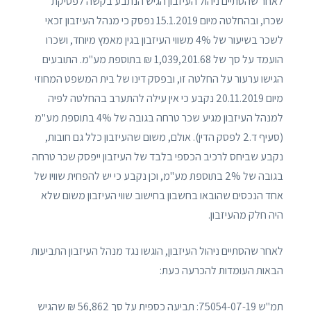
לאחר שהסתיים ניהול העיזבון הגיש הנתבע בקשה לפסיקת
שכרו, ובהחלטה מיום 15.1.2019 נפסק כי מנהל העיזבון זכאי
לשכר בשיעור של 4% משווי העיזבון בגין מאמץ מיוחד, ושכרו
הועמד על סך של 1,039,201.68 ₪ בתוספת מע"מ. התובעים
הגישו ערעור על החלטה זו, ובפסק דינו של בית המשפט המחוזי
מיום 20.11.2019 נקבע כי אין עילה להתערב בהחלטה לפיה
למנהל העיזבון מגיע שכר טרחה בגובה של 4% בתוספת מע"מ
(סעיף ד.2 לפסק הדין). אולם, משום שהעיזבון כלל גם חובות,
נקבע שביחס לרכיב הכספי בלבד של העיזבון ייפסק שכר טרחה
בגובה של 2% בתוספת מע"מ, וכן נקבע כי יש להפחית שוויו של
אחד הנכסים שהובאו בחשבון בחישוב שווי העיזבון משום שלא
היה חלק מהעיזבון.
לאחר שהסתיים ניהול העיזבון, הוגשו נגד מנהל העיזבון התביעות
הבאות העומדות להכרעה כעת:
תמ"ש 75054-07-19: תביעה כספית על סך 56,862 ₪ שהגיש