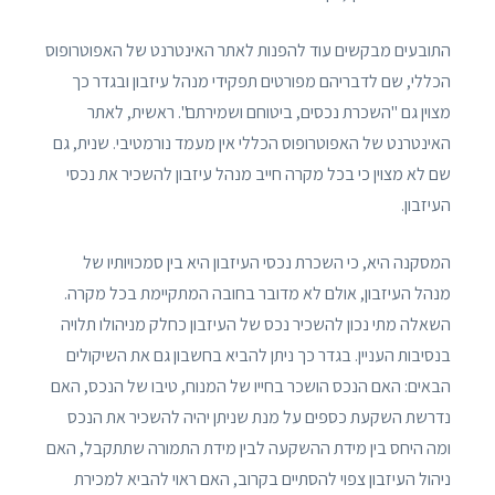
התובעים מבקשים עוד להפנות לאתר האינטרנט של האפוטרופוס
הכללי, שם לדבריהם מפורטים תפקידי מנהל עיזבון ובגדר כך
מצוין גם "השכרת נכסים, ביטוחם ושמירתם". ראשית, לאתר
האינטרנט של האפוטרופוס הכללי אין מעמד נורמטיבי. שנית, גם
שם לא מצוין כי בכל מקרה חייב מנהל עיזבון להשכיר את נכסי
העיזבון.
המסקנה היא, כי השכרת נכסי העיזבון היא בין סמכויותיו של
מנהל העיזבון, אולם לא מדובר בחובה המתקיימת בכל מקרה.
השאלה מתי נכון להשכיר נכס של העיזבון כחלק מניהולו תלויה
בנסיבות העניין. בגדר כך ניתן להביא בחשבון גם את השיקולים
הבאים: האם הנכס הושכר בחייו של המנוח, טיבו של הנכס, האם
נדרשת השקעת כספים על מנת שניתן יהיה להשכיר את הנכס
ומה היחס בין מידת ההשקעה לבין מידת התמורה שתתקבל, האם
ניהול העיזבון צפוי להסתיים בקרוב, האם ראוי להביא למכירת