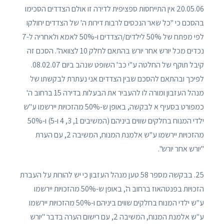
20.05.06 אין התייחסות ספציפית לדירה זו אולם הצדדים הסכימו
בהסכם כי "כל שאר הנכסים לרבות דירות ה' של הצדדים יחולקו
לפי מפתח של 50% לילדים/הצדדים ו-50% לאמא ולאחריה ל-7
נכדים מכל יורש אחר יורש בהתאם לחלק 10 לצוואה". הסכם זה
קיבל תוקף של החלטה ע"י כב' השופט שנהב ביום 08.02.07.
לפיכך ובהתאם להסכם שבין הצדדים אני נעתרת לבקשתו של
מנהל העזבון ומורה לו להעביר את הבעלות בדירה 15 ברחוב ה'
כמפורט בסעיף א לבקשה, באופן ש-50% מהזכויות יירשמו ע"ש
ילדי המנוח בחלקים שווים ביניהם (המשיבים 1, 3, 4 ו-5) ו-50%
מהזכויות יירשמו ע"ש אלמנת המנוח, המשיבה 2, עם הערת
"יורש אחר יורש".
25. בבקשה מספר 58 טען מנהל העזבון כי יש להורות על העברת
הזכויות בפנטהאוז ברחוב ה', באופן ש-50% מהזכויות יירשמו
ע"ש ילדי המנוח בחלקים שווים ביניהם ו-50% מהזכויות יירשמו
ע"ש אלמנת המנוח, המשיבה 2, עם רישום הערה בדבר "יורש