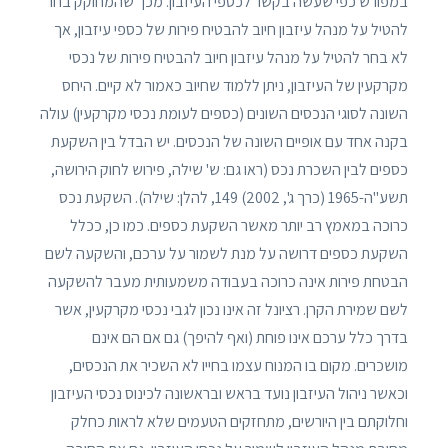
במפורש כפי שעשה בקשר לכספי העיזבון. מכך שהמחוקק בחר
להטיל על מנהל עיזבון חיוב להבטיח פירות של כספי עיזבון, אך
לא בחר להטיל על מנהל עיזבון חיוב להבטיח פירות של נכסי
מקרקעין של העיזבון, ניתן ללמוד שחיוב כאמור לא קיים. היחס
השונה לסוגי הנכסים השונים (כספים לעומת נכסי מקרקעין) עולה
בקנה אחד עם אופיים השונה של הנכסים. יש הבדל בין השקעת
כספים לבין השכרת נכס (ראו גם: ש' שילה, פירוש לחוק הירושה,
תשע"ה-1965 (כרך ג', 2002) 149, להלן: שילה). השקעת נכס
כרוכה במאמץ רב יותר מאשר השקעת כספים. כמו כן, ככלל
השקעת כספים דרושה על מנת לשמור על ערכם, והשקעה לשם
הבטחת פירות אינה כרוכה בעבודה משמעותית מעבר להשקעה
לשם שמירת הקרן. רציונל זה אינו נכון לגבי נכסי מקרקעין, אשר
בדרך כלל ערכם אינו פוחת (ואף להיפך) גם אם הם אינם
מושכרים. מקום בו המנוח עצמו בחייו לא השכיר את הנכסים,
וכאשר ניהול העיזבון נועד בראש ובראשונה לכינוס נכסי העיזבון
וחלוקתם בין היורשים, מתחזקים הטעמים שלא לראות כחלק