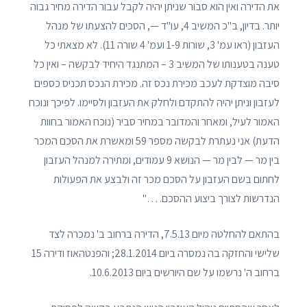
את הדירה ואין הוא סבור שניתן יהיה לקבל עבור הדירה מחיר גבוה
יותר. בדיון, ב"כ המשיב 4, עו"ד —, הסכים להצעתו של מנהל
העזבון (ראו עמ' 3, שורות 1-9 ועמ' 4 שורה 11). לא מצאתי כל
טענה בטענותו של המשיב 3 – המתנגד היחיד לבקשה – ואין כל
סיבה מוצדקת לעכב מכירת נכס זה. מכירת הנכס תכניס כספים
לעזבון וניתן יהיה להתקדם ולחלק את העזבון ולסיימו. לפיכך ונוכח
האמור לעיל, ומאחר והמדובר במחיר סביר (נוכח האמור בחוות
הדעת) אני נעתרת לבקשה מספר 59 ומאשרת את הסכם המכר
בין מר — לבין מר — הנושא 9 עמודים, ומתירה למנהל העזבון
לחתום בשם העזבון על הסכם מכר זה ולבצע את הפעולות
הנדרשות לצורך ביצוע ההסכם. …"
בהתאם להחלטה מיום 7.5.13, הדירה ברחוב ב' נמכרה לצד
שלישי והחזקה בה נמסרה ביום 28.1.2014; והפנטהאוז ודירה 15
ברחוב ה' נרשמו על שם היורשים ביום 10.6.2013.