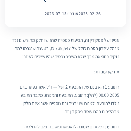
2023-02-26
עודכן: 2026-07-15
עניינו של פסק דין זה, תביעות כספיות שהגישו חלק מהיורשים נגד
מנהל עיזבון בסכום כולל של 739,547 ₪, בטענה שנגרמו להם
נזקים כתוצאה מכך שלא השכיר נכסים שהיו שייכים לעיזבון.
א. רקע עובדתי:
התובע 1 הוא בנם של התובעת 2 ושל — ז"ל אשר נפטר ביום
00.00.2005 (להלן: התובע, התובעת והמנוח). מלבד התובע
נולדו לתובעת ולמנוח שני בנים ובת נוספים אשר אינם חלק
מההליכים בהם עוסק פסק דין זה.
התובעת היא אדם שמונה לו אפוטרופוס בהתאם להחלטה