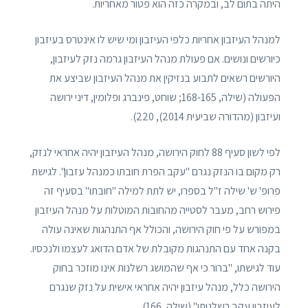
היתה בתום לב, ובמקרה כזה הוא פטור מאחריות.
למנהל העיזבון אחריות כלפי העיזבון ומי שיש לו אינטרס בעיזבון
כיורשים ונושים. אם פעולת מנהל העיזבון גרמה נזק לעיזבון,
היורשים רשאים לתבוע בנזיקין את מנהל העיזבון שביצע את
הפעולה (שילה, 168-165; שוחט, פינברג ופלומין, דיני ירושה
ועיזבון (מהדורה שביעית 2014), 220).
לפי לשון סעיף 88 לחוק הירושה, מנהל העיזבון יהיה אחראי לנזק,
רק מקום בו הנזק נגרם "עקב הפרת חובתו כמנהל עזבון". לגישת
פרופ' ש' שילה ז"ל בספרו, יש לתת למילה "חובתו" בסעיף זה
פירוש רחב, מעבר לסטייה מהחובות המוטלות על מנהל העיזבון
במפורש על פי חוק הירושה, והכולל אף התנהגות שאינה עולה
בקנה אחד עם התנהגות מקובלת של אדם הדואג לעצמו ולנכסיו.
עוד לגישתו, "ברור כי אף שהמושג רשלנות אינו מוזכר בחוק
הירושה כלל, מנהל עיזבון יהיה אחראי אישית על נזק שנגרם
לעיזבון עקב רשלנותו" (שילה, 166).