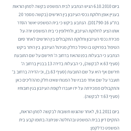
ביום 6.10.2010 הגיש הנתבע לבית המשפט בקשה למתן הוראות
בעניין אופן חלוקת נכסי העיזבון בין היורשים (בקשה מספר 20
בת"ע 101790-16). הנתבע ביקש כי בית המשפט יאשר הסדר
אותו הציע לחלוקת העיזבון, ולחילופין כי בית המשפט יורה על
מכירת נכסי העיזבון וחלוקת התקבולים בין היורשים לאחר סיום
הטיפול בפרויקט בו טיפל כחלק מניהול העיזבון. בין היתר ביקש
הנתבע כי הבעלות בפנטהאוז ברחוב ה' תירשם על שם התובעת
(סעיף 63.א לבקשה), כי הבעלות בדירה 13 בבניין ברחוב ה'
תירשם אף היא על שם התובעת (סעיף 63.ב), וכי הדירה ברחוב ב'
תועבר על שם אחד מבניו של המנוח שאינו חלק מההליכים כאן
והתקבולים ממכירתה על ידו יועברו לקופת העיזבון בגין חובותיו
(סעיף 63.ד לבקשה).
ביום 9.1.2011, לאחר שהוגשו תשובות לבקשה למתן הוראות,
התקיים דיון בבית המשפט ובהחלטה שניתנה בתומו קבע בית
המשפט כדלקמן: