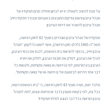
על מנת להשיב לשאלה זו יש לבחון תחילה מהם תפקידיו של
מנהל עיזבון והאם צודקים התובעים בטענתם שבגדר תפקידו חייב
מנהל עיזבון להשכיר את דירות העיזבון:
תפקידיו של מנהל עיזבון מוגדרים בסעיף 82 לחוק הירושה,
תשכ"ה-1965 (להלן: חוק הירושה), אשר לשונו כדלקמן: "מנהל
עזבון חייב, בכפוף להוראות בית המשפט, לכנס את נכסי העזבון,
לנהל את העזבון, לסלק את חובות העזבון, לחלק את יתרת
העזבון בין היורשים, לפי צו ירושה או צוואה מקויימת, ולעשות כל
דבר אחר הדרוש לביצועם של צו ירושה או של צוואה מקויימת".
מלבד זאת, מורה סעיף 83 לחוק הירושה, כי "בית המשפט רשאי,
בכל עת, לפי בקשת מעונין בדבר או מיזמת עצמו, לתת למנהל
עזבון הוראות בכל דבר הנוגע למילוי תפקידיו".