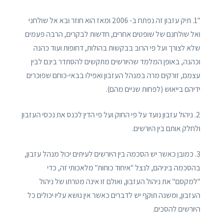
"1. תיק עזבון זה נפתח ב- 2006 ומאז הוא חוזר ובא אל שולחני
ואל שולחנם של שופטים אחרים, חדשות לבקרים, הרבה פעמים
שלא לצורך ועל פי הרוב בבקשות בהולות, דחופות ועוד כהנה
וכהנה, באופן המלמד שהיורשים מתקשים להסתדר בינם לבין
עצמם, זורקים מרה במנהל העזבון ואפילו בבאי-כוחם שפוכרים
ידיהם בייאוש (לפחות שניים מהם).
2. ניהול עזבון נועד על פי החוק ועל פי הדין לכנס את נכסי העזבון
ולחלק אותם בין היורשים.
3. כמובן כאשר יש הסכמה בין היורשים לעיתים יכול מנהל עזבון,
בהסכמה ביניהם, לנצל "איחוד כוחות" מלאכותי זה, כדי
"למקסם" את ניהול העזבון, ואולם זו אינה מטרתו של ניהול
העזבון, ומשנה תוקף יש לדברים כאשר אין נושא עליו יכולים כל
היורשים להסכים.