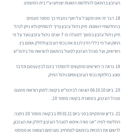
העזבון בהתאם להחלטות השונות שניתנו ע"י בית המשפט.
18. דבר זה אינו מקובל עלי ואף כתבתי כך מספר פעמים
בהחלטותיי השונות. תיק ניהול עזבון צריך להסתיים ולא ניתן לנהל
תיק ניהול עזבון במשך למעלה מ-7 שנים. ניהול עזבון נועד על פי
החוק ועל פי כללי הדין לכנס את נכסי העזבון ולחלק אותם בין
היורשים, ועל מנהל העזבון לפעול בהתאם להוראות של ביהמ"ש.
19. נראה כי היורשים מתקשים להסתדר בינם לבין עצמם והדבר
פוגע בחלוקת נכסי העזבון וסיום ניהול התיק.
20. ביום 06.10.10 הוגשה לביהמ"ש בקשה למתן הוראות מטעם
מנהל העזבון, במסגרת בקשה מספר 20.
21. בדיון שהתקיים בפני ביום 09.01.11 בבקשה מספר 20 ניתנה
החלטתי לפיה "אני מורה איפוא למנהל העזבון לחלק את העזבון,
לרשום את הזכויות בהתאם למתחייב מצו קיום הצוואה או מפסקי