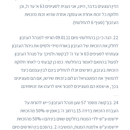
הדין הנוגעים בדבר, היינו, אני נענית לסעיפים 63 א' עד ה', וכן
חלוקת כל זכות אחרת או עסקה אחרת שהיא זכות מזכויות
העזבון" (סעיף 6 להחלטתי).
22. הנה כי כן בהחלטתי מיום 09.01.11 הוריתי למנהל העזבון
לחלק את הזכויות של העזבון באורח מיידי ולסיים את ניהול העזבון
ונעתרתי לסעיפים 63 א' עד ה' לבקשה ולפיכך על מנהל העזבון
לפעול בהתאם לאמור בהחלטתי. כמו כן קבעתי כי לאחר חלוקת
הזכויות בעזבון, היורשים יוכלו להחליט בינם לבין עצמם כיצד
להמשיך את הפוטנציאל הגלום בזכויות שירשו, אם הם מעוניינים
בכך, או שמא הם מעוניינים למכור איש לרעהו את זכויותיהם.
…
24. בבקשה מספר 57 טען מנהל העזבון כי יש להורות על
העברת הזכויות בדירה 15 ברחוב ה' באופן ש-50% מהזכויות
יירשמו ע"ש ילדי המנוח בחלקים שווים ביניהם ו-50% מהזכויות
יירשמו ע"ש אלמנת המנוח, המשיבה 2. בהסכם בין היורשים מיום