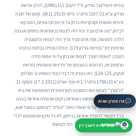
עיריית ירושלים נ' גורדון, פ"ד לט(1) 113 (1985), להלן: פרשת
גורדון; ע"א 1167/11 פלוני נ' פלוני (8.11.2013)). קיומן של חובת
זהירות מושגית וקונקרטית נבחן על פי מבחן הצפיות, המבקש
לבדוק "מה אדם סביר יכול היה לצפות (כאפשרות פיסית) או צפה
הלכה למעשה, ומה אדם סביר צריך היה לצפות (כקטגוריה
נורמטיבית)" (פרשת גורדון 129). יכולת הצפייה נבחנת בהיבט
הטכני; לעומת הצורך לצפות שנבחן על-פי אמות מידה
נורמטיביות, הכרוכות בטעמים של מדיניות משפטית (פרשת
ועקנין, 126-125). ראו בעניין זה דברי כבוד השופט ע' פוגלמן
בע"א 1786/10 פלוני נ' בית ספר אורים (27.2.2012) פסקה 11:
"ה"צורך" לצפות הוא המסננת הנורמטיבית המשמשת את בית
המשפט להוציא מתחומי האחריות נזקים שהטלת אחריות בגינם
צרו פתרון עם AI
איננה רצויה אף על פי שאולי היתה "יכולת" לצפותם. כפועל יוצא,
בכל הקשור להטלת אחריות בנזיקין, לא כל סיכון שהתממש לכדי
נזק וניתן היה לצפותו, גם צריך היה לצפותו".
פניה ישירה לעורך דין