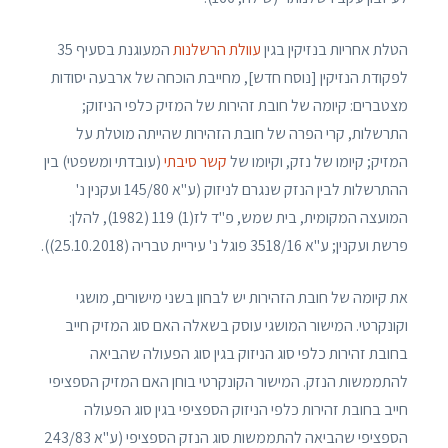
הטלת אחריות בנזיקין בגין
עוולת הרשלנות
המעוגנת בסעיף 35
לפקודת הנזיקין [נוסח חדש], מחייבת הוכחה של ארבעה יסודות
מצטברים: קיומה של חובת זהירות של המזיק כלפי הניזוק;
התרשלות, קרי הפרה של חובת הזהירות שהייתה מוטלת על
המזיק; קיומו של נזק, וקיומו של
קשר סיבתי
(עובדתי ומשפטי) בין
ההתרשלות לבין הנזק שנגרם לניזוק (ע"א 145/80 ועקנין נ'
המועצה המקומית, בית שמש, פ"ד לז(1) 119 (1982), להלן:
פרשת ועקנין; ע"א 3518/16 פוגל נ' עיריית טבריה (25.10.2018)).
את קיומה של חובת הזהירות יש לבחון בשני מישורים, מושגי
וקונקרטי. המישור המושגי עוסק בשאלה האם סוג המזיק חייב
בחובת זהירות כלפי סוג הניזוק בגין סוג הפעולה שהביאה
להתממשות הנזק. המישור הקונקרטי בוחן האם המזיק הספציפי
חייב בחובת זהירות כלפי הניזוק הספציפי בגין סוג הפעולה
הספציפי שהביאה להתממשות סוג הנזק הספציפי (ע"א 243/83