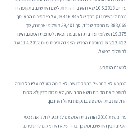
עד יום 10.6.2013 שאז הועברו הדירות לשם היורשים. בתקופה זו
נגרם ליורשים נזק בסך של 446,845 ₪, על פי הפירוט הבא: סך
388,069 ₪ הפסד שכ"ד, סך 39,401 תשלומי ארנונה, סך
19,375 תשלומי ועד בית. התובעת זכאית למחצית הסכום, היינו
223,422 ₪ בתוספת הפרשי הצמדה וריבית מיום 11.4.2012 ועד
לתשלום בפועל.
לטענת הנתבע:
הנתבע לא התרשל בתפקידו שכן לא היתה מוטלת עליו כל חובה
להשכיר את הדירות נושא התביעות, לא מכוח הדין ולא מכוח
החלטות בית המשפט בתקופת ניהול העיזבון.
עוד בשנת 2010 הורה בית המשפט לנתבע לחלק את נכסי
העיזבון בין היורשים, ומשכך ברור שלא היה מקום להשכירם.