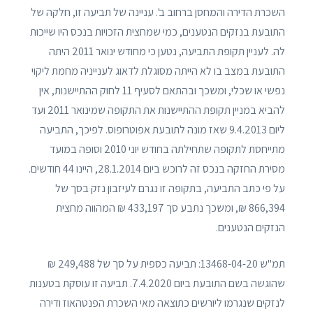
השכרת הדירה והמחסן ברחוב ב'. עניינה של תביעה זו, חלקה של
התובעת בנזקים הנטענים, כמי שמחצית הזכויות בנכס היו שייכות
לה. לעניין תקופת התביעה, נטען כי מחודש ינואר 2011 היתה
התובעת במצב בו לא הייתה מסוגלת לדאוג לענייניה מחמת ליקוי
נפשי או שכלי, ומשכך ובהתאם לסעיף 11 לחוק ההתיישנות, אין
להביא במניין תקופת ההתיישנות את התקופה שמינואר 2011 ועד
ליום 9.4.2013 שאז מונה לתובעת אפוטרופוס. לפיכך, התביעה
מתייחסת לתקופה שתחילתה בחודש יוני 2010 וסופה במועד
מסירת החזקה בנכס זה לרוכש ביום 28.1.2014, היינו 44 חודשים.
על פי כתב התביעה, בתקופה זו נגרם לעיזבון נזק בסך של
866,394 ₪, ומשכך נתבע סך 433,197 ₪ המהווה מחצית
הנזקים הנטענים.
תמ"ש 13468-04-20: תביעה כספית על סך של 249,488 ₪
שהוגשה בשם התובעת ביום 7.4.2020. תביעה זו עוסקת בטענות
לנזקים שנגרמו ליורשים כתוצאה מאי השכרת הפנטהאוז ודירה