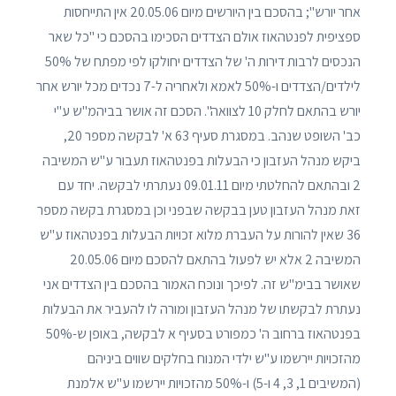
אחר יורש"; בהסכם בין היורשים מיום 20.05.06 אין התייחסות
ספציפית לפנטהאוז אולם הצדדים הסכימו בהסכם כי "כל שאר
הנכסים לרבות דירות ה' של הצדדים יחולקו לפי מפתח של 50%
לילדים/הצדדים ו-50% לאמא ולאחריה ל-7 נכדים מכל יורש אחר
יורש בהתאם לחלק 10 לצוואה". הסכם זה אושר בביהמ"ש ע"י
כב' השופט שנהב. במסגרת סעיף 63 א' לבקשה מספר 20,
ביקש מנהל העזבון כי הבעלות בפנטהאוז תעבור ע"ש המשיבה
2 ובהתאם להחלטתי מיום 09.01.11 נעתרתי לבקשה. יחד עם
זאת מנהל העזבון טען בבקשה שבפני וכן במסגרת בקשה מספר
36 שאין להורות על העברת מלוא זכויות הבעלות בפנטהאוז ע"ש
המשיבה 2 אלא יש לפעול בהתאם להסכם מיום 20.05.06
שאושר בבימ"ש זה. לפיכך ונוכח האמור בהסכם בין הצדדים אני
נעתרת לבקשתו של מנהל העזבון ומורה לו להעביר את הבעלות
בפנטהאוז ברחוב ה' כמפורט בסעיף א לבקשה, באופן ש-50%
מהזכויות יירשמו ע"ש ילדי המנוח בחלקים שווים ביניהם
(המשיבים 1, 3, 4 ו-5) ו-50% מהזכויות יירשמו ע"ש אלמנת