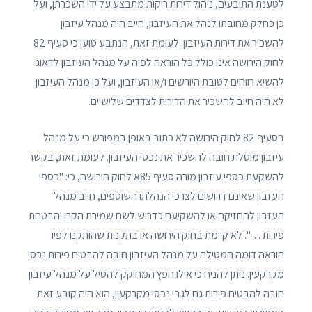
לטענת התובעים, ניהול דירות ריקות מתבצע על ידי השכרתן, ועל
כן כחלק מחובתו לנהל את העיזבון, חייב היה מנהל עיזבון
להשכיר את דירות העיזבון. לעומת זאת, הנתבע טוען כי סעיף 82
לחוק הירושה אינו כולל כל הוראה לפיה על מנהל העיזבון לדאוג
להשיא רווחים לטובת היורשים ו/או העיזבון, ועל כן מנהל העיזבון
לא היה חייב להשכיר את הדירות לצדדים שלישיים.
בסעיף 82 לחוק הירושה לא כתוב באופן במפורש כי על מנהל
עיזבון מוטלת חובה להשכיר את נכסי העיזבון. לעומת זאת, בקשר
להשקעת כספי עיזבון מורה סעיף 85א לחוק הירושה, כי: "כספי
העזבון שאינם דרושים לצרכי הנהלתו השוטפים, חייב מנהל
העזבון להחזיקם או להשקיעם כדרוש לשם שמירת הקרן והבטחת
פירות …". לא קיימת בחוק הירושה או בתקנות שהותקנו לפיו
הוראה דומה המטילה על מנהל העיזבון חובה להבטיח פירות נכסי
מקרקעין. ניתן להניח כי אילו חפץ המחוקק להטיל על מנהל עיזבון
חובה להבטיח פירות גם לגבי נכסי מקרקעין, הוא היה קובע זאת