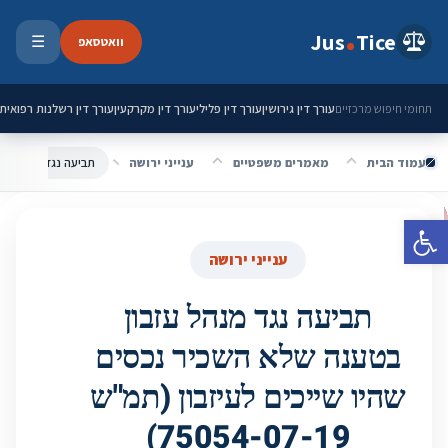
ילוג לתוכן
Jus
Tice
וואטסאפ
☰
פתיחת 
עורך דין גירושין
עורך דין פלילי
עורך דין מקרקעין
עורך דין רשלנות רפואית
תחומי חיפוש מרכזיים
עמוד הבית
מאמרים משפטיים
ענייני ירושה
פתח סרגל נגישות
ענייני ירושה
תביעה נגד מנהל עזבון
בטענה שלא השכיר נכסים
שהיו שייכים לעיזבון (תמ"ש
75054-07-19)