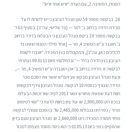
המנוח, המשיבה 2, עם הערת "יורש אחר יורש".
26. בבקשה מספר 59 טען מנהל העזבון כי יש להורות לו על
מכירת הדירה ברחוב ב' למר — [צד שלישי, עה"כ]. בסעיף 63 ד'
בבקשה מספר 20 ביקש מנהל העזבון כי הבעלות בדירה ברחוב
ב' תועבר ע"ש המשיב 4, מר — [אחד מילדי המנוח שאינו צד
להליכים כאן, עה"כ], והתקבולים בגין המכירה "יועברו לקופת
העזבון בגין הדירה ברח' —" ובהחלטתי מיום 09.01.11 נעתרתי
לבקשה זו. הדירה ברחוב ב' אכן הועברה ע"ש המשיב 4, מר —,
וכעת מנהל העזבון מבקש שביהמ"ש יאשר את הסכם מכר
הדירה שצורף כנספח 10 לבקשה. מנהל העזבון צירף לבקשתו
חוות דעת שמאית מחודש ינואר 2013 לפיה שווי זכויות הבעלות
בנכס הינו 2,900,000 ₪. עוד צוין בחוות הדעת כי "שווי למימוש
מהיר / כפוי הינו בגבולות 2,465,000 ₪". בהסכם שצורף לבקשה
מחיר תמורה המכירה הינו 2,660,000 ₪. מנהל העזבון טעם בדיון
שהתקיים בפני ביום 01.05.13 כי הוא ניסה מספר פעמים למכור