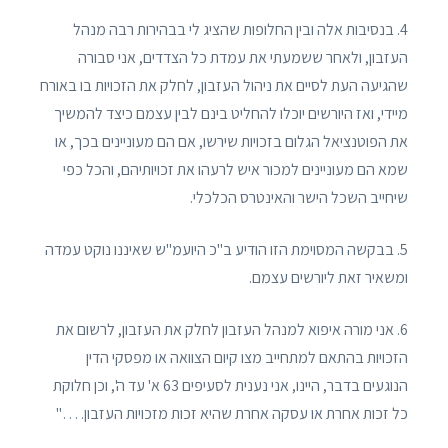
4. בנסיבות אלה ובין החלופות שהציג לי בבהירות רבה מנהל
העזבון, ולאחר ששמעתי את עמדת כל הצדדים, אני סבורה
שהגיעה העת לסיים את ניהול העזבון, לחלק את הזכויות בו באורח
מיידי, ואז היורשים יוכלו להחליט בינם לבין עצמם כיצד להמשיך
את הפוטנציאל הגלום בזכויות שירשו, אם הם מעוניינים בכך, או
שמא הם מעוניינים למכור איש לרעהו את זכויותיהם, והכל כפי
שיחייב השכל הישר והאינטרס הכלכלי.
5. בבקשה המסוימת הזו הודיע ב"כ היועמ"ש שאיננו נוקט עמדה
ומשאיר זאת ליורשים עצמם.
6. אני מורה איפוא למנהל העזבון לחלק את העזבון, לרשום את
הזכויות בהתאם למתחייב מצו קיום הצוואה או מפסקי הדין
הנוגעים בדבר, היינו, אני נענית לסעיפים 63 א' עד ה', וכן חלוקת
כל זכות אחרת או עסקה אחרת שהיא זכות מזכויות העזבון. …"