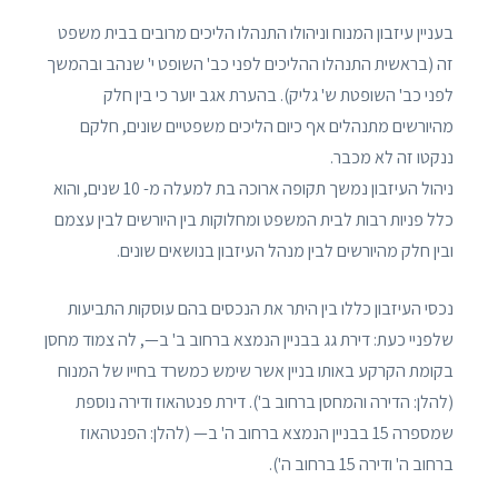
בעניין עיזבון המנוח וניהולו התנהלו הליכים מרובים בבית משפט
זה (בראשית התנהלו ההליכים לפני כב' השופט י' שנהב ובהמשך
לפני כב' השופטת ש' גליק). בהערת אגב יוער כי בין חלק
מהיורשים מתנהלים אף כיום הליכים משפטיים שונים, חלקם
ננקטו זה לא מכבר.
ניהול העיזבון נמשך תקופה ארוכה בת למעלה מ- 10 שנים, והוא
כלל פניות רבות לבית המשפט ומחלוקות בין היורשים לבין עצמם
ובין חלק מהיורשים לבין מנהל העיזבון בנושאים שונים.
נכסי העיזבון כללו בין היתר את הנכסים בהם עוסקות התביעות
שלפניי כעת: דירת גג בבניין הנמצא ברחוב ב' ב—, לה צמוד מחסן
בקומת הקרקע באותו בניין אשר שימש כמשרד בחייו של המנוח
(להלן: הדירה והמחסן ברחוב ב'). דירת פנטהאוז ודירה נוספת
שמספרה 15 בבניין הנמצא ברחוב ה' ב— (להלן: הפנטהאוז
ברחוב ה' ודירה 15 ברחוב ה').