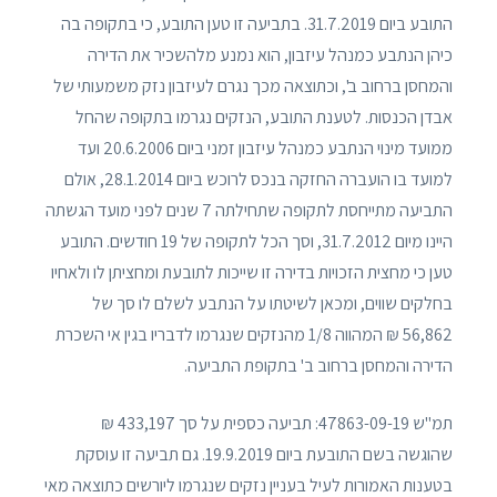
התובע ביום 31.7.2019. בתביעה זו טען התובע, כי בתקופה בה
כיהן הנתבע כמנהל עיזבון, הוא נמנע מלהשכיר את הדירה
והמחסן ברחוב ב', וכתוצאה מכך נגרם לעיזבון נזק משמעותי של
אבדן הכנסות. לטענת התובע, הנזקים נגרמו בתקופה שהחל
ממועד מינוי הנתבע כמנהל עיזבון זמני ביום 20.6.2006 ועד
למועד בו הועברה החזקה בנכס לרוכש ביום 28.1.2014, אולם
התביעה מתייחסת לתקופה שתחילתה 7 שנים לפני מועד הגשתה
היינו מיום 31.7.2012, וסך הכל לתקופה של 19 חודשים. התובע
טען כי מחצית הזכויות בדירה זו שייכות לתובעת ומחציתן לו ולאחיו
בחלקים שווים, ומכאן לשיטתו על הנתבע לשלם לו סך של
56,862 ₪ המהווה 1/8 מהנזקים שנגרמו לדבריו בגין אי השכרת
הדירה והמחסן ברחוב ב' בתקופת התביעה.
תמ"ש 47863-09-19: תביעה כספית על סך 433,197 ₪
שהוגשה בשם התובעת ביום 19.9.2019. גם תביעה זו עוסקת
בטענות האמורות לעיל בעניין נזקים שנגרמו ליורשים כתוצאה מאי