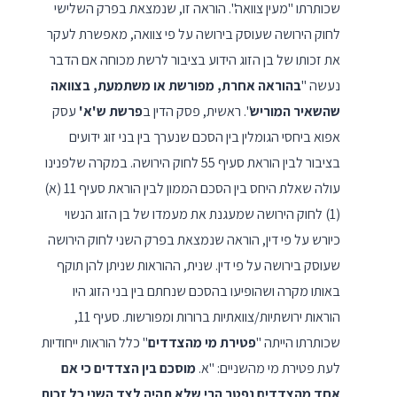
שכותרתו "מעין צוואה". הוראה זו, שנמצאת בפרק השלישי
לחוק הירושה שעוסק בירושה על פי צוואה, מאפשרת לעקר
את זכותו של בן הזוג הידוע בציבור לרשת מכוחה אם הדבר
נעשה "
בהוראה אחרת, מפורשת או משתמעת, בצוואה
שהשאיר המוריש
". ראשית, פסק הדין ב
פרשת ש'א'
עסק
אפוא ביחסי הגומלין בין הסכם שנערך בין בני זוג ידועים
בציבור לבין הוראת סעיף 55 לחוק הירושה. במקרה שלפנינו
עולה שאלת היחס בין הסכם הממון לבין הוראת סעיף 11 (א)
(1) לחוק הירושה שמעגנת את מעמדו של בן הזוג הנשוי
כיורש על פי דין, הוראה שנמצאת בפרק השני לחוק הירושה
שעוסק בירושה על פי דין. שנית, ההוראות שניתן להן תוקף
באותו מקרה ושהופיעו בהסכם שנחתם בין בני הזוג היו
הוראות ירושתיות/צוואתיות ברורות ומפורשות. סעיף 11,
שכותרתו הייתה "
פטירת מי מהצדדים
" כלל הוראות ייחודיות
לעת פטירת מי מהשניים: "א.
מוסכם בין הצדדים כי אם
אחד מהצדדים נפטר הרי שלא תהיה לצד השני כל זכות