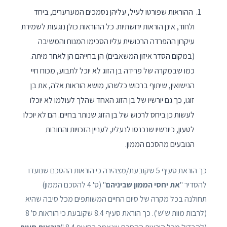
ההוראות שפורטו לעיל, עליהן נסמכים המערערים, ביחד
ולחוד, אינן הוראות ירושתיות. כל ההוראות כולן נוגעות לשמירת
עיקרון ההפרדה הרכושית עליו הסכימו המנוח והמשיבה
(במקום הסדר איזון המשאבים) הן בחייהם הן לאחר מיתה.
כמו שבמקרה של פרידה בן הזוג לא יוכל לתבוע, מכוח חיי
הנישואין, שיתוף ברכוש כלשהו, מושא הוראות אלה, את בן
זוגו, כך גם יורשיו של בן הזוג האחד שהלך לעולמו לא יוכלו
לעשות כן ביחס לרכוש של בן הזוג שנותר בחיים. הם לא יוכלו
לטעון, כיורשיו שנכנסו לנעליו, לעניין הזכויות והחובות
הנובעים מהסכם הממון.
כך הוראת סעיף 5 שקובעת/מצהירה כי הוראות ההסכם שנועדו
להסדיר "
את יחסי הממון שביניהם
" (ס' 4 להסכם הממון)
תחולנה בכל מקרה של סיום החיים המשותפים מכל סיבה שהיא
(לרבות מוות ש'ש'). כך הוראת סעיף 8.4 שקובעת כי הוראות ס' 8