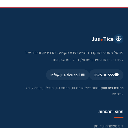
Jus
Tice
פורטל משפטי מתקדם המציע מידע מקצועי, מדריכים, וחיבור ישיר
לעורכי דין מתאימים בישראל, הכל בממשק אחד.
✉ info@jus-tice.co.il
0525101555
☎
כתובת בית עסק:
רחוב ראול ולנברג 18, מתחם CU, מגדל C, קומה 2, תל
אביב-יפו
תחומי התמחות
דיני משפחה וגירושין