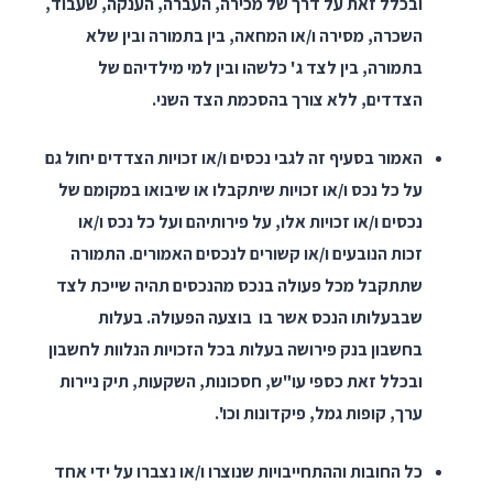
ובכלל זאת על דרך של מכירה, העברה, הענקה, שעבוד,
השכרה, מסירה ו/או המחאה, בין בתמורה ובין שלא
בתמורה, בין לצד ג' כלשהו ובין למי מילדיהם של
הצדדים, ללא צורך בהסכמת הצד השני.
האמור בסעיף זה לגבי נכסים ו/או זכויות הצדדים יחול גם
על כל נכס ו/או זכויות שיתקבלו או שיבואו במקומם של
נכסים ו/או זכויות אלו, על פירותיהם ועל כל נכס ו/או
זכות הנובעים ו/או קשורים לנכסים האמורים. התמורה
שתתקבל מכל פעולה בנכס מהנכסים תהיה שייכת לצד
שבבעלותו הנכס אשר בו בוצעה הפעולה. בעלות
בחשבון בנק פירושה בעלות בכל הזכויות הנלוות לחשבון
ובכלל זאת כספי עו"ש, חסכונות, השקעות, תיק ניירות
ערך, קופות גמל, פיקדונות וכו'.
כל החובות וההתחייבויות שנוצרו ו/או נצברו על ידי אחד