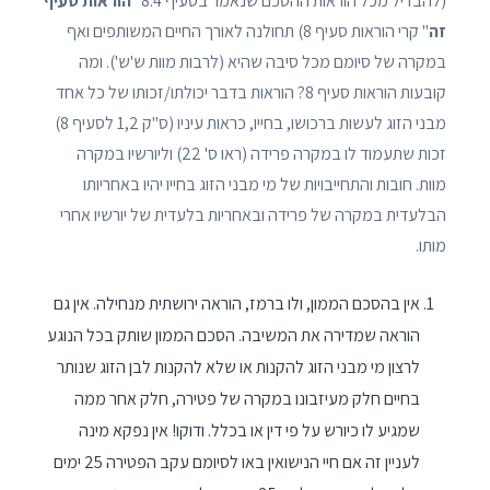
(להבדיל מכל הוראות ההסכם שנאמר בסעיף 8.4 "
הוראות סעיף
זה
" קרי הוראות סעיף 8) תחולנה לאורך החיים המשותפים ואף
במקרה של סיומם מכל סיבה שהיא (לרבות מוות ש'ש'). ומה
קובעות הוראות סעיף 8? הוראות בדבר יכולתו/זכותו של כל אחד
מבני הזוג לעשות ברכושו, בחייו, כראות עיניו (ס"ק 1,2 לסעיף 8)
זכות שתעמוד לו במקרה פרידה (ראו ס' 22) וליורשיו במקרה
מוות. חובות והתחייבויות של מי מבני הזוג בחייו יהיו באחריותו
הבלעדית במקרה של פרידה ובאחריות בלעדית של יורשיו אחרי
מותו.
אין בהסכם הממון, ולו ברמז, הוראה ירושתית מנחילה. אין גם
הוראה שמדירה את המשיבה. הסכם הממון שותק בכל הנוגע
לרצון מי מבני הזוג להקנות או שלא להקנות לבן הזוג שנותר
בחיים חלק מעיזבונו במקרה של פטירה, חלק אחר ממה
שמגיע לו כיורש על פי דין או בכלל. ודוקו! אין נפקא מינה
לעניין זה אם חיי הנישואין באו לסיומם עקב הפטירה 25 ימים