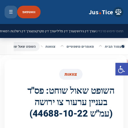
ילוג לתוכן
Jus
Tice
וואטסאפ
☰
פתיחת 
עורך דין גירושין
עורך דין פלילי
עורך דין מקרקעין
עורך דין רשלנות רפואית
תחומי חיפוש מרכזיים
עמוד הבית
מאמרים משפטיים
צוואות
פתח סרגל נגישות
צוואות
השופט שאול שוחט: פס"ד
בעניין ערעור צו ירושה
(עמ"ש 44688-10-22)