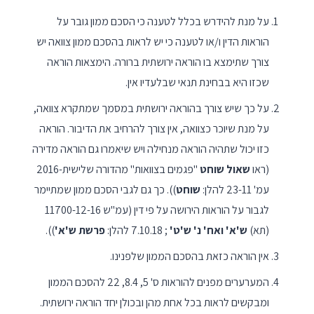
על מנת להידרש בכלל לטענה כי הסכם ממון גובר על
הוראות הדין ו/או לטענה כי יש לראות בהסכם ממון צוואה יש
צורך שתימצא בו הוראה ירושתית ברורה. הימצאות הוראה
שכזו היא בבחינת תנאי שבלעדיו אין.
על כך שיש צורך בהוראה ירושתית במסמך שמתקרא צוואה,
על מנת שיוכר כצוואה, אין צורך להרחיב את הדיבור. הוראה
כזו יכול שתהיה הוראה מנחילה ויש שיאמרו גם הוראה מדירה
(ראו
שאול שוחט
"פגמים בצוואות" מהדורה שלישית-2016
עמ' 23-11 להלן:
שוחט
)). כך גם לגבי הסכם ממון שמתיימר
לגבור על הוראות הירושה על פי דין (עמ"ש 11700-12-16
(תא)
ש'א' ואח' נ' ש'ט'
; 7.10.18 להלן:
פרשת ש'א'
)).
אין הוראה כזאת בהסכם הממון שלפנינו.
המערערים מפנים להוראות ס' 5, 8.4, 22 להסכם הממון
ומבקשים לראות בכל אחת מהן ובכולן יחד הוראה ירושתית.