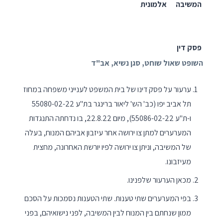
המשיבה
אלמונית
פסק דין
השופט שאול שוחט, סגן נשיא, אב"ד
ערעור על פסק דינו של בית המשפט לענייני משפחה במחוז
תל אביב יפו (כב' הש' ליאור ברינגר בת"ע 55080-02-22
ו-ת"ע 55086-02-22), מיום 22.8.22, בו נדחתה התנגדות
המערערים למתן צו ירושה אחר עיזבון אביהם המנוח, בעלה
של המשיבה, וניתן צו ירושה לפיו יורשת האחרונה, מחצית
מעיזבונו.
מכאן הערעור שלפנינו.
בפי המערערים שתי טענות. שתי הטענות נסמכות על הסכם
ממון שנחתם בין המנוח לבין המשיבה, לפני נישואיהם, בפני