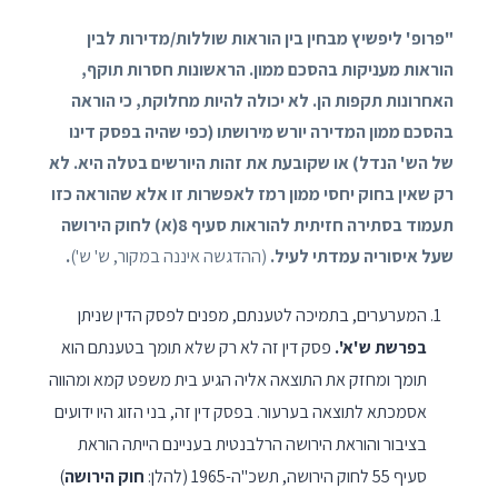
"פרופ' ליפשיץ מבחין בין הוראות שוללות/מדירות לבין
הוראות מעניקות בהסכם ממון. הראשונות
חסרות תוקף
,
האחרונות תקפות הן. לא יכולה להיות מחלוקת, כי הוראה
בהסכם ממון המדירה יורש מירושתו (כפי שהיה בפסק דינו
של הש' הנדל) או שקובעת את זהות היורשים
בטלה היא
. לא
רק שאין בחוק יחסי ממון רמז לאפשרות זו אלא שהוראה כזו
תעמוד בסתירה חזיתית להוראות סעיף 8(א) לחוק הירושה
שעל איסוריה עמדתי לעיל.
(ההדגשה איננה במקור, ש' ש')
.
המערערים, בתמיכה לטענתם, מפנים לפסק הדין שניתן
בפרשת ש'א'.
פסק דין זה לא רק שלא תומך בטענתם הוא
תומך ומחזק את התוצאה אליה הגיע בית משפט קמא ומהווה
אסמכתא לתוצאה בערעור. בפסק דין זה, בני הזוג היו ידועים
בציבור והוראת הירושה הרלבנטית בעניינם הייתה הוראת
סעיף 55 לחוק הירושה, תשכ"ה-1965 (להלן:
חוק הירושה
)