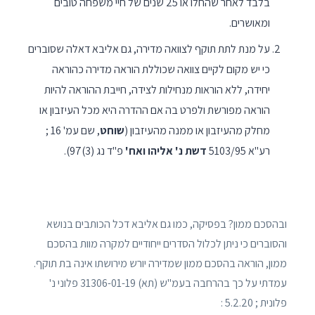
בלבד לאחר שהחלו או 25 שנים של חיי משפחה טובים
ומאושרים.
על מנת לתת תוקף לצוואה מדירה, גם אליבא דאלה שסוברים
כי יש מקום לקיים צוואה שכוללת הוראה מדירה כהוראה
יחידה, ללא הוראות מנחילות לצידה, חייבת ההוראה להיות
הוראה מפורשת ולפרט בה אם ההדרה היא מכל העיזבון או
מחלק מהעיזבון או ממנה מהעיזבון (
שוחט
, שם עמ' 16 ;
רע"א 5103/95
דשת נ' אליהו ואח'
פ"ד נג (3)97).
ובהסכם ממון? בפסיקה, כמו גם אליבא דכל הכותבים בנושא
והסוברים כי ניתן לכלול הסדרים ייחודיים למקרה מוות בהסכם
ממון, הוראה בהסכם ממון שמדירה יורש מירושתו אינה בת תוקף.
עמדתי על כך בהרחבה בעמ"ש (תא) 31306-01-19 פלוני נ'
פלונית ; 5.2.20 :