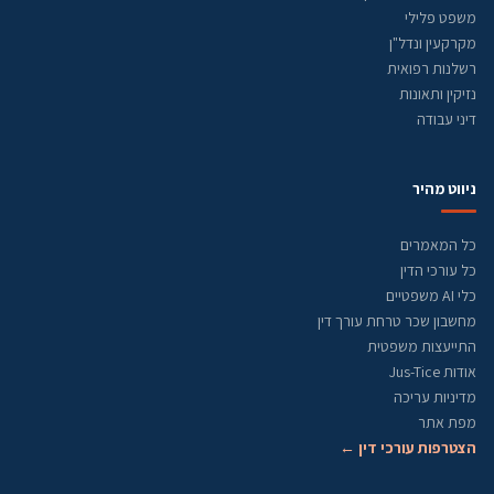
משפט פלילי
מקרקעין ונדל"ן
רשלנות רפואית
נזיקין ותאונות
דיני עבודה
ניווט מהיר
כל המאמרים
כל עורכי הדין
כלי AI משפטיים
מחשבון שכר טרחת עורך דין
התייעצות משפטית
אודות Jus-Tice
מדיניות עריכה
מפת אתר
הצטרפות עורכי דין ←