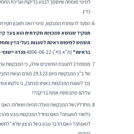
למינוי מומחה שיוסמך לבצע בדיקות ועריכת התח
כדין.
הסעד לו עותרת המבקש, מינוי רואה חשבון חקירתי,
תפקיד שנושא סמכויות חקירתית הוא צעד קיצ
תשמש לחיפוש ראיות לטענות בעלי הדין ותחלי
בראיות"
(ת"א (חי') 4806-06-22
פנדה יישומי 
של ב"כ המבקשת מיום 23
(כך לטענת המבקשת באותו מכתב), כי נלקחו ונמ
עליהם מתבססת אותה בדיקה?!
מחדליה של המבקשת מעלה תהיות ושאלות: האם ה
כלשהי לטענתה? האם מחדל המבקשת נובע מהרצון
לטענתה? האם הדבר נובע בשל הרצון שלא "לחשו
הערות: