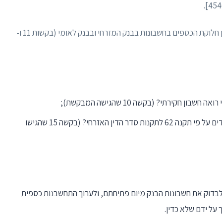
בדיון מיום 20.2.2025, הגיעו הצדדים להסכמות בעניין חלוקת הכספים בחשבונות בבנק המזרחי ובבנק לאומי (בקשות 11 ו-
חקירתי? (בקשה 10 שהגישה המבקשת);
האם בעל דין יכול לכפות על יריבו להגיש רשימת עדים על פי תקנה 62 לתקנות סדר הדין האזרחי? (בקשה 15 שהגישו
לבדוק את חשבונות הבנק מיום פתיחתם, ולערוך התחשבנות כספית
על ידם שלא כדין.