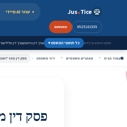
ילוג לתוכן
Jus
Tice
עוזר AI מיידי
0525101555
וואטסאפ
כל תחומי המשפט
▾
עורך דין גירושין
עורך דין פלילי
עורך
תחומי חיפוש מרכזיים
עמוד הבית
מאמרים משפטיים
דיני משפחה
פסק דין מינוי "רוא
פסק דין מ