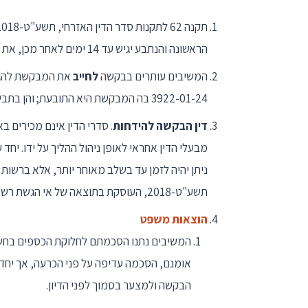
הראשונה והנתבע יגיש עד 14 ימים לאחר מכן, את רשימת העדים שבכוונתו להזמין למתן עדות.
המשיבים עותרים בבקשה
לחייב
את המבקשת להגי
3922-01-24 בה המבקשת היא התובעת; והן בתביעה בתמ"ש 45405-09-24 בה המבקשת היא הנתבעת שכנגד.
דין הבקשה להידחות
. סדרי הדין אינם מכירים ב
מבעלי הדין אחראי לאופן ניהול ההליך על ידו. יחד
תשע"ט-2018, העוסקת בתוצאה של אי הגשת רשימת בקשות.
הוצאות משפט
אומנם, הסכמה עדיפה על פני הכרעה, אך יחד
הבקשה ולמצער בסמוך לפני הדיון.