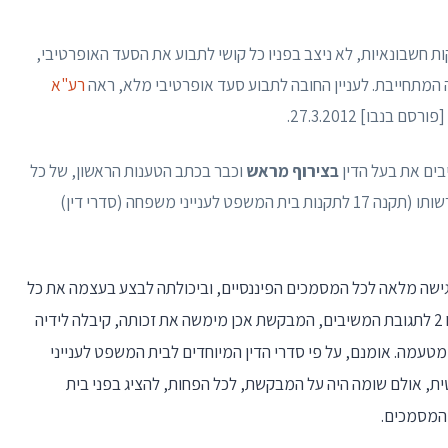
ת חשבונאיות, לא ניצב בפניו כל קושי לתבוע את הסעד האופרטיבי,
המתחייבת. לעניין החובה לתבוע סעד אופרטיבי מלא, ראה
רע"א
פורסם בנבו] 27.3.2012.
בים את בעל הדין
בצירוף מראש
וכבר בכתב הטענות הראשון, של כל
המסמכים, הן אלה המצויים ברשותו והן אלה שאינם ברשותו (תקנה 17 לתקנות בית המשפט לענייני משפחה (סדרי דין)
ישה מלאה לכל המסמכים הפיננסיים, וביכולתה לבצע בעצמה את כל
הבדיקות החקירתיות הנדרשות. כפי שעולה מנספח 2 לתגובת המשיבים, המבקשת אכן מימשה את זכותה, קיבלה לידיה
טעמה. אומנם, על פי סדרי הדין המיוחדים לבית המשפט לענייני
ת, אולם שומה היה על המבקשת, לכל הפחות, להציג בפני בית
המסמכים.