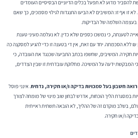
ת להסביר מדוע לא תפעל בכלים הדיוניים הבסיסיים העומדים
. לא זו אף זו: המשיבים לא הביעו התנגדות לגילוי מסמכים, כך שאם
 בעצמה השלמה של הבדיקות.
ה לטענתה, כי נמשכו כספים שלא כדין. לא נעלמה מעיני טענת
י המשיבים הודו במשיכה של 17 מיליון ₪ ללא הסכמתה. יחד עם זאת, אין די בטענה זו כדי להגיע למסקנה כה
יות חקירה. המשיבים, שחשפו בכתב התביעה שכנגד את העובדה, כי
כי המבקשת ידעה על המשיכה. מחלוקת עובדתית זו שבין הצדדים,
רואה חשבון בעל סמכויות בדיקה ו/או חקירה, נדחית
. אינני פוסל
ת במסגרת הליך הוכחות, אדרש לבחון שוב מינוי של מומחה לצורך
אולם, בשלב מוקדם זה של ההליך, לא הובאה תשתית ראייתית
יקה ו/או חקירה.
ים