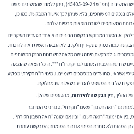
לטענת המבקשת, מתוך כתב התביעה שכנגד שהגישו המשיבים (תמ"ש 45405-09-24), ניתן ללמוד שהמשיבים משכו
שכר ראוי על פועלם בנכסים המשותפים, בלא שניתן לכך אישור המבקשת. כמו כן,
ונות המשותפים לטובת הוצאות פרטיות שלהם.
להלן: א. הסעד המבוקש בבקשת הביניים הוא אחד הסעדים העיקריים
קשה כמוה כמתן פסק-דין חלקי. ב. לא הובאה ראשית ראיה להוכחת
מסמכים. ג. למבקשת היתה גישה מלאה לחשבונות הבנק המשותפים.
ים שדרשה והעבירה אותם לבדיקת רו"ח ***. ה. כל הוצאה שהוצאה
י אשראי, מתועדים במסמכים רשמיים. ו. מינוי רו"ח חקירתי מפקיע
פקידו של בית המשפט להכריע בשאלות שבמחלוקת.
 של ההליך,
דין הבקשה להידחות
, מהטעמים שלהלן.
ן בדיון מיום 20.2.2025, כי ניתן למנות גם "רואה חשבון" שאינו "חקירתי". סבורני כי המדובר
ן אם ימונה "רואה חשבון" ובין אם ימונה "רואה חשבון חקירתי",
חה הן המהות ולא כותרת המינוי או זהות המומחה; המבקשת עותרת