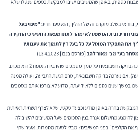
שבנות כספית, באופן שהמשיבים ישיבו למבקשת כספים שנטלו שלא
 בוודאי בשלב מוקדם זה של ההליך, הוא סעד חריג:
"מינוי בעל
וני וחריג ובית המשפט לא ימהר לתתו מפאת החשש כי החקירה
ף את התפקיד המוטל על כל בעל דין לתמוך את טענותיו
מסחר בע"מ נ' מאור להב
[פורסם בנבו] 13.4.2023).
מנספח 2 לתגובת המשיבים עולה, כי המבקשת ערכה בדיקה חשבונאית על סמך מסמכים שהיו בידה. נספח 2 הוא מכתב
29.3. (טרם הגשת התביעה). אם נערכה בדיקה חשבונאית, טרם הגשת התביעה, ועולה ממנה
שכו במשך שנים כספים ללא ידיעתה, מדוע לא צורפו אותם מסמכים
מבקשת בחרה באופן מודע וכצעד טקטי, שלא לצרף תשתית ראייתית
 להימנע מתשלום אגרה בגין הסכומים שעל המשיבים להשיב לה
ף את הקלפים" בפני המשיבים? מבלי לטעת מסמרות, אעיר שתי