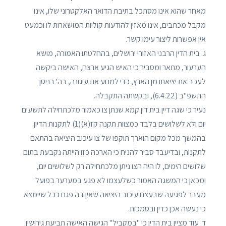
מאחר שהוא אינו מסתכל בתיבת הדואר האלקטרוני שלו, אינו
מקבל מכתבים, אינו מאזין להודעות קוליות המושארות לו וכמעט
אין אפשרות ליצור עימו קשר.
ג. בית הדין הרבני האזורי ירושלים, בהחלטתו האמורה, מושא
הערעור, מתאר ומסביר כי האיש הגיע ארצה, האישה ביקשה
לעכב את יציאתו מן הארץ, כדי למנוע את עיגונה, בה' בניסן
התשפ"ב (6.4.22), ובקשתה התקבלה.
נעיר כי שגה דיין בית דין קמא שנתן צו כאמור מלכתחילה לתשעים
יום ולא לשלושים בלבד כמצוות תקנה קז(א)(1) לתקנות הדיון.
בהמשך מכל מקום הוארך תוקפו של צו עיכוב היציאה בהתאם
לתקנות, ובדיעבד סביר להניח כי הארכה כזו הייתה נקבעת בתום
שלושים הימים, לו היה הצו ניתן מלכתחילה רק לשלושים יום,
ומכאן כי המשגה האמור כשלעצמו לא פגע במערער בפועל
מעבר לפגיעה שבעצם עיכוב היציאה שאין בה פגם ככל שיימצא
כי נעשה אכן כדין ובסמכות.
ד. עוד מציין בית הדין כי "במקביל" הגישה האישה תביעת גירושין.