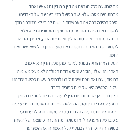
מה שהטעה ככל הנראה את דיין בית דין זה (שאינו אחד
מהחתומים מטה ושלא ישב בפועל בדין בעניינם של הצדדים)
וסיכל במידה רבה את האפשרות כי ישים לב כי לא מדובר בצורך
להקדים את המועד הנובע מן הנימוקים האמורים גרידא אלא
בכזה המתחייב מחריגות ההליך ומהוראת החוק, ולפיכך הביאו
לקבוע רק כי המזכירות תקדים את מועד הדיון ככל שיאפשר זאת
היומן.
הסטייה מההוראה בנוגע למועד מתן פסק הדין היא אומנם
באחריותנו שלנו, תוצר עומסי עבודה הכוללת לא מעט משימות
דחופות, ועם זאת נוכח שימת ליבנו לדחיפות עשינו כמיטב יכולתנו
ועל כן הסטייה היא של ימים ספורים בלבד.
ונציין גם כי אף שחובת בית הדין לפעול בהתאם להוראות החוק
בנוגע למועדי הדיון ומתן ההחלטה היא חובה העומדת בפני עצמה
כל עוד לא ייוותרו עליה הצדדים, מכל מקום בנוגע לטענות על
עיכובו של המערער לזמן ממושך מן ההכרחי כתוצאה של האיחור
במועד הדיון וכו' הרי שבנוסף לכל האמור הראה המערער