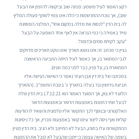
רקע האמור לעיל משמע: פנתה שוב וביקשה להזמין את הבעל
שוב), אך נוכח ההתרשמות כי הלה אינו צפוי לשתף פעולה המליץ
לה בית הדין "לנסות את מזלה במקום אחר", המלצה המסויגת
מייד באמירה כי כפי הנראה אין לאף אחד השפעה על הבעל
"עקב לקיחת סמים וכדומה".
נציין כי מכתב זה אינו נושא תאריך ואינו נוקט תאריכים מדויקים
לגבי המתואר בו, אך כאמור לעיל הייתה התביעה הראשונה
המתוארת בו, על פניו, כבר לפני כמה שנים.
במכתבו של בית דין אבן העזר נאמר כי האישה הגישה אליו
תביעת גירושין נגד בעלה בתאריך ג' בטבת התשפ"ב. (התאריך
הלועזי לא צוין, אך המועד האמור הוא 7.12.21.) בית הדין שלח
לבעל שתי הזמנות באמצעות הדואר ובאמצעות הדואר
האלקטרוני ובנוסף לכך התקשר אליו טלפונית והשאיר לו הודעות
קוליות ואף ניסה ליצור עימו קשר באמצעות מכריו, אך כל ניסיונות
ההתקשרות עלו בתוהו, הבעל לא התייצב ולא הגיב. בית הדין מציין
בשמה של האישה עצמה כי ייתכן שהבעל לא קיבל את ההזמנות