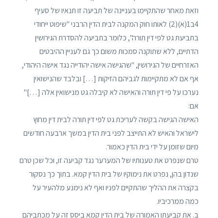
וזאת מאחר שהתקיימו בעניינה של תביעה זו תנאיו של סעיף
4ב1(א)(2) לאותו חוק המקנה לבית הדין הרבני "שיפוט ייחודי
בתביעת גט לפי דין תורה", כלומר בתביעה להסדרת הגירושין
הדתיים, ללא שתוקנה סמכות משום כך גם לעניין ההיבטים
האזרחיים של הגירושין, "שהגישה אישה יהודייה נגד אישה היהודי,
אף אם לא מתקיימות לגביהם הזיקות […] ובלבד שהנישואין
נערכו על פי דין תורה והאישה לא קיבלה גט מנישואין אלה […]"
אם:
האישה הגישה בקשה לעריכת גט לפי דין תורה לבית דין מחוץ
לישראל והאיש לא התייצב לפני בית הדין במשך ארבעה חודשים
מיום שזומן על ידי בית הדין כאמור.
טרם שנפרט את טענותיו של המערער נגד קביעה זו, וכל שכן טרם
שנדון בהן, נפרט את נימוקיו של בית הדין קמא. בתוך כך נסקור
בקצרה את ההליך שהתקיים לפניו ואף לא נימנע מלהעיר על
כמה ממרכיביו.
ב. את קביעתו האמורה של בית הדין קמא ביסס זה על מכתביהם