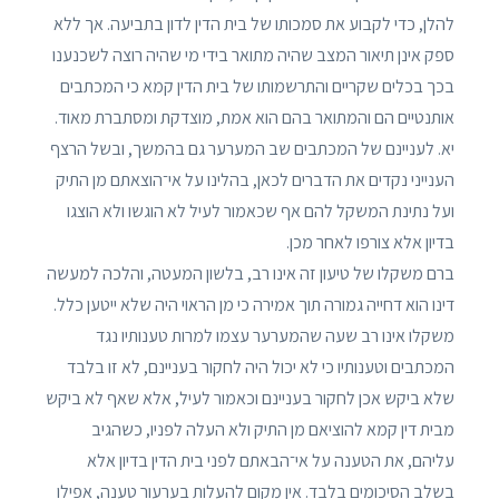
להלן, כדי לקבוע את סמכותו של בית הדין לדון בתביעה. אך ללא
ספק אינן תיאור המצב שהיה מתואר בידי מי שהיה רוצה לשכנענו
בכך בכלים שקריים והתרשמותו של בית הדין קמא כי המכתבים
אותנטיים הם והמתואר בהם הוא אמת, מוצדקת ומסתברת מאוד.
יא. לעניינם של המכתבים שב המערער גם בהמשך, ובשל הרצף
הענייני נקדים את הדברים לכאן, בהלינו על אי־הוצאתם מן התיק
ועל נתינת המשקל להם אף שכאמור לעיל לא הוגשו ולא הוצגו
בדיון אלא צורפו לאחר מכן.
ברם משקלו של טיעון זה אינו רב, בלשון המעטה, והלכה למעשה
דינו הוא דחייה גמורה תוך אמירה כי מן הראוי היה שלא ייטען כלל.
משקלו אינו רב שעה שהמערער עצמו למרות טענותיו נגד
המכתבים וטענותיו כי לא יכול היה לחקור בעניינם, לא זו בלבד
שלא ביקש אכן לחקור בעניינם וכאמור לעיל, אלא שאף לא ביקש
מבית דין קמא להוציאם מן התיק ולא העלה לפניו, כשהגיב
עליהם, את הטענה על אי־הבאתם לפני בית הדין בדיון אלא
בשלב הסיכומים בלבד. אין מקום להעלות בערעור טענה, אפילו