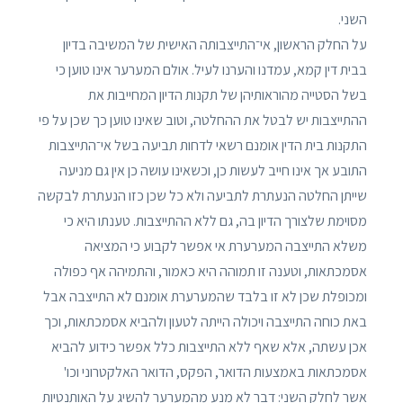
השני.
על החלק הראשון, אי־התייצבותה האישית של המשיבה בדיון
בבית דין קמא, עמדנו והערנו לעיל. אולם המערער אינו טוען כי
בשל הסטייה מהוראותיהן של תקנות הדיון המחייבות את
ההתייצבות יש לבטל את ההחלטה, וטוב שאינו טוען כך שכן על פי
התקנות בית הדין אומנם רשאי לדחות תביעה בשל אי־התייצבות
התובע אך אינו חייב לעשות כן, וכשאינו עושה כן אין גם מניעה
שייתן החלטה הנעתרת לתביעה ולא כל שכן כזו הנעתרת לבקשה
מסוימת שלצורך הדיון בה, גם ללא ההתייצבות. טענתו היא כי
משלא התייצבה המערערת אי אפשר לקבוע כי המציאה
אסמכתאות, וטענה זו תמוהה היא כאמור, והתמיהה אף כפולה
ומכופלת שכן לא זו בלבד שהמערערת אומנם לא התייצבה אבל
באת כוחה התייצבה ויכולה הייתה לטעון ולהביא אסמכתאות, וכך
אכן עשתה, אלא שאף ללא התייצבות כלל אפשר כידוע להביא
אסמכתאות באמצעות הדואר, הפקס, הדואר האלקטרוני וכו'
אשר לחלק השני: דבר לא מנע מהמערער להשיג על האותנטיות