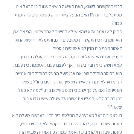
דרכי התקשרות לשווא, האם האישה תישאר עגונה כי הבעל אינו
מסתכל בהודעות?! האם הבעל ציית דין רק כשמגישים לו הזמנת
כבוד?!
בחוק לא נאמר אלא שהאיש לא התייצב לאחר שזומן. הרי אם אכן
הוא זומן בדרכי התקשרות מקובלים דיינו, והתמלאו דרישות החוק.
לאמור צירף בית הדין קמא סניפים נוספים:
לעניין טענת האיש על אי־הגעת ההזמנות לידיו העלה בית דין
קמא חשש כי מדובר בשקר, ואף לעצם טענת הסמכות כי נטענת
היא בחוסר תום־לב שכן אם אכן פועל הבעל בתום־לב והוא 'ציית
דין', מדוע לא ייתן גט לאישה וימשיך את הדיונים בחו"ל בשאר
העניינים? ואם על כך ישיב כי רצונו בשלום בית, "למה לא פעל
זמן כה רב להשיב אליו את אשתו עד שגילה שיש נגדו עיכוב
יציאה?!"
ח. כאמור הבעל מערער על החלטת בית הדין. בערעורו מעלה הוא
טענות שונות בנוגע להתנהלות בית דין קמא ולאמירותיו כלפיו,
טענות שבגין חלקן מביע הוא אף עמדה כי ראוי היה שבית הדין