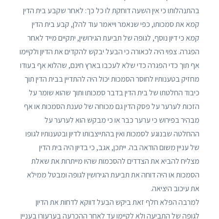
בהתנהלותו כי אין השעה דוחקת לו כל כך: לאחר שקבע בית הדין
קמא את סמכותו, כפי שנאמר וייאמר עוד להלן, קבע בית הדין
קמא כי דיון נוסף, לגופה של תביעת הגירושין, יתקיים מייד לאחר
הפגרה. צפוי היה לכאורה כי הבעל יבקש להקדים את הדיון ולקיימו
אף תוך כדי הפגרה כדי שלא לעכבו בארץ חינם, שהלוא אף בעודו
מחזיק בטענותיו לחוסר הסמכות יכול היה להתדיין בבית הדין תוך
כיבוד החלטתו של בית הדין בדבר סמכותו ותוך שהוא שומר על
הזכות לערער על פסק הדין גם מכוחה של טענת הסמכות או אף
מבהיר בפירוש כי ערער כבר או כי מבקש הוא לערער על
ההחלטה שבנוגע לסמכות ואין בהתייצבותו לדיון ובטענותיו לגופו
של עניין משום הודאה בה. ייתכן, אגב, כי בדיון היה בית הדין
מצליח להביא את הצדדים להסכמות שהיו מייתרות את שאלת
הסמכות או היה דוחה את תביעת הגירושין לגופה ומבטל ממילא
את עיכוב היציאה.
למרבה הפלא חלף זאת ביקש הבעל דווקא לדחות את הדיון
לגופה של התביעה ולא לקיימו עד לאחר ההכרעה בערעורו בעניין