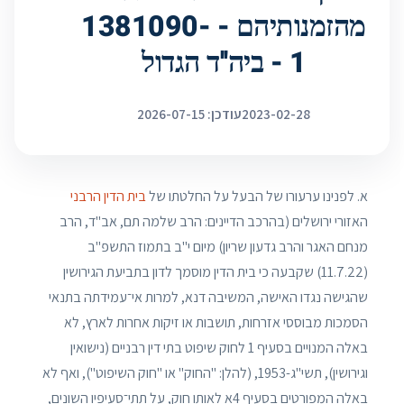
מהזמנותיהם - 1381090-
1 - ביה''ד הגדול
2023-02-28
עודכן: 2026-07-15
א. לפנינו ערעורו של הבעל על החלטתו של
בית הדין הרבני
האזורי ירושלים (בהרכב הדיינים: הרב שלמה תם, אב"ד, הרב
מנחם האגר והרב גדעון שריון) מיום י"ב בתמוז התשפ"ב
(11.7.22) שקבעה כי בית הדין מוסמך לדון בתביעת הגירושין
שהגישה נגדו האישה, המשיבה דנא, למרות אי־עמידתה בתנאי
הסמכות מבוססי אזרחות, תושבות או זיקות אחרות לארץ, לא
באלה המנויים בסעיף 1 לחוק שיפוט בתי דין רבניים (נישואין
וגירושין), תשי"ג-1953, (להלן: "החוק" או "חוק השיפוט"), ואף לא
באלה המפורטים בסעיף 4א לאותו חוק, על תתי־סעיפיו השונים,