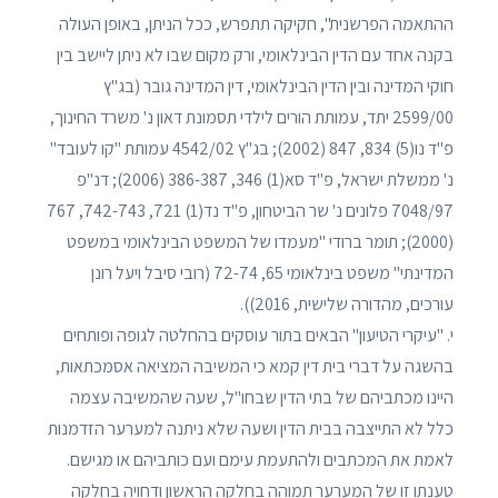
ההתאמה הפרשנית", חקיקה תתפרש, ככל הניתן, באופן העולה
בקנה אחד עם הדין הבינלאומי, ורק מקום שבו לא ניתן ליישב בין
חוקי המדינה ובין הדין הבינלאומי, דין המדינה גובר (בג"ץ
2599/00 יתד, עמותת הורים לילדי תסמונת דאון נ' משרד החינוך,
פ"ד נו(5) 834, 847 (2002); בג"ץ 4542/02 עמותת "קו לעובד"
נ' ממשלת ישראל, פ"ד סא(1) 346, 386-387 (2006); דנ"פ
7048/97 פלונים נ' שר הביטחון, פ"ד נד(1) 721, 742-743, 767
(2000); תומר ברודי "מעמדו של המשפט הבינלאומי במשפט
המדינתי" משפט בינלאומי 65, 72-74 (רובי סיבל ויעל רונן
עורכים, מהדורה שלישית, 2016)).
י. "עיקרי הטיעון" הבאים בתור עוסקים בהחלטה לגופה ופותחים
בהשגה על דברי בית דין קמא כי המשיבה המציאה אסמכתאות,
היינו מכתביהם של בתי הדין שבחו"ל, שעה שהמשיבה עצמה
כלל לא התייצבה בבית הדין ושעה שלא ניתנה למערער הזדמנות
לאמת את המכתבים ולהתעמת עימם ועם כותביהם או מגישם.
טענתו זו של המערער תמוהה בחלקה הראשון ודחויה בחלקה