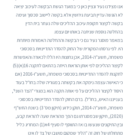
אנו מצידנו נעיר ונציין כאן כי במועד הגשת הבקשה לעיכוב יציאה
לא הוגשה עדיין תביעת גירושין אלא בקשה ליישוב סכסוך ועימה
בקשה לקיצור תקופת עיכוב ההליכים שלה נעתר בית הדין
בהחלטה נוספת שניתנה באותו יום עצמו.
במאמר מוסגר נעיר גם כי הבקשה וההחלטה האמורות מיותרות
היו. לפי גרסתו המקורית של החוק להסדר התדיינויות בסכסוכי
משפחה, תשע"ה-2014, אכן נחוצות היו הללו לכאורה והאפשרות
לקיצור ההליכים לפי אותן הוראות הייתה בהתאם לתקנה 16(א)(5)
לתקנות להסדר התדיינויות בסכסוכי משפחה, תשע"ו-2016 (אם
כי האישה עצמה נימקה את בקשתה במגוריה שלה בחו"ל בעוד
היסוד לקיצור ההליכים על פי אותה תקנה הוא במגורי "הצד השני",
בענייננו האיש, בחו"ל). ברם החוק להסדר התדיינויות בסכסוכי
משפחה, תשע"ה-2014, תוקן כידוע (תיקון מס' 3) בשנת התש"ף
(2020), תיקון שבמסגרתו גם הפך מהוראת שעה להוראת קבע,
ובין התיקונים שנעשו בו אז התווסף לו סעיף 4א(1) המחריג כליל
מתחולתו של חוק זה "הליך שמקום מושבו של צד לו אינו