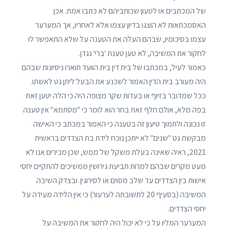
של המכתבים או לטעון שכותביהם לא כתבו אמת. אכן
האסמכתאות לא הוצגו בדיון עצמו אלא לאחריו, אך המערער
עצמו בסיכומיו, שבהם העלה את הטענה על שלא התאפשר לו
לחקור את המשיבה, לא טען טענת 'ברי' נגדן.
כאמור לעיל, במכתבו של בית דין בית הוועד תוארו ניסיונות שבהם
היה מעורב בית הדין האמור לשכנע את הבעל ליתן גט לאשתו.
ככל שמדובר בזיוף או בעדות שקר מצופה היה כי הלה יטען זאת
בפה מלא, אולם חלף זאת בחר הוא לומר כי "מסתמא" אין טענה
זו נכונה ולתמוך טיעון זה בטענה כי האמור במכתב כי האישה
מבקשת גט "שנים" לא ייתכן נוכח לידת בת הצדדים בראשית
2021, ראיה שאינה בעלת משקל של ממש, שכן מכירים אנו לא
מעט מקרים שבהם למרות תביעת גירושין ממשיכים להתקיים יחסי
אישות בין הצדדים עד שלב מסוים או לסירוגין. ובצדק השיבה
המשיבה (בסעיף 20 לתשובתה לערעור) כי אין הלידה מעידה על
יחסי הצדדים.
המערער המלין על כי לא יכול היה לחקור את המשיבה על