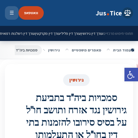
ילוג לתוכן
Jus
Tice
וואטסאפ
☰
פתיחת 
עורך דין גירושין
עורך דין פלילי
עורך דין מקרקעין
עורך דין רשלנות רפואית
תחומי חיפוש מרכזיים
עמוד הבית
מאמרים משפטיים
גירושין
פתח סרגל נגישות
גירושין
סמכויות ביה''ד בתביעת
גירושין נגד אזרח ותושב חו''ל
על בסיס סירובו להזמנות בתי
דין בחו''ל או התעלמותו