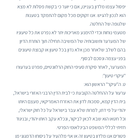
יפסול עצמו מלדון בעניינו, אם כי יוער כי בקשת פסלות לא מצא
הוא לנכון להגיש. אנו זקוקים מכל מקום להתמקד בטענות
שלגופה של החלטה.
מטעמי נוחות וכדי להימנע מאריכות יתר לא נפרט את כל טיעוניו
של המערער ותשובותיה של המשיבה תחילה תוך הותרת הדיון
בהם לשלב שלאחר מכן אלא נדון בכל טיעון או קבוצת טיעונים
בפני עצמה ונסכם לבסוף.
המערער, לאחר סיקרת סעיפי החוק הרלוונטיים, מפרט בערעורו
"עיקרי טיעון":
ט. ה"עיקר" הראשון הוא:
ערעור על ההחלטה הקובעת כי לבית הדין הרבני האזורי בישראל,
בית הדין קמא, סמכות לדון את האזרח האמריקאי, מעצם היותו
יהודי על פי דתו, למרות שלא עבר בישראל על כל חוק ישראלי,
וכל חטאו הוא שבא לכאן לביקור, ונכלא עקב היותו יהודי, ובניגוד
חזיתי לכללי המשפט הבינלאומי הפרטי.
פטורים אנו מלדון בטיעון זה או אף מלהעיר על ניסוחו הדמגוגי מן