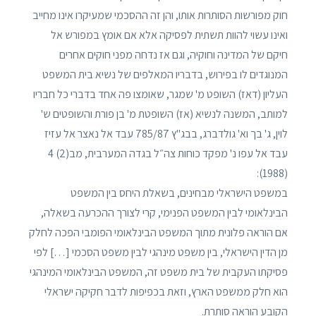
חוק מפורשות הסותרות אותו, והן זה ההסכמי שמעיקרו אינו מחייב
ואינו עשוי להוות תשתית לפסיקה אלא אם אומץ במפורש אל
חיקם של המדינה וחוקיה, וגם אז נדחה מפני חוקים אחרים
המנוגדים לו בפירוש, בדבריו המאלפים של נשיא בית המשפט
העליון (דאז) השופט מ' שמגר, שאומצו פה אחד בדברי כל חבריו
למותב, המשנה לנשיא (אז) השופטת מ' בן פורת והשופטים ש'
לוין, ג' בך וא' גולדברג, בבג"ץ 785/87 עבד אל נאצר אל עזיז
עבד אל עפו נ' מפקד כוחות צה״ל בגדה המערבית, מב(2) 4
(1988):
במשפט הישראלי מבחינים, בשאלת היחס בין המשפט
הבינלאומי לבין המשפט הפנימי, קרי לצורך ההכרעה בשאלה,
אם הוראה פלונית מתוך המשפט הבינלאומי הפומבי הפכה לחלק
מן הדין הישראלי, בין משפט מינהגי לבין משפט הסכמי […] לפי
פסיקתו העקבית של בית משפט זה, המשפט הבינלאומי המינהגי
הוא חלק ממשפט הארץ, וזאת בכפיפות לדבר חקיקה ישראלי
הקובע הוראה סותרת.