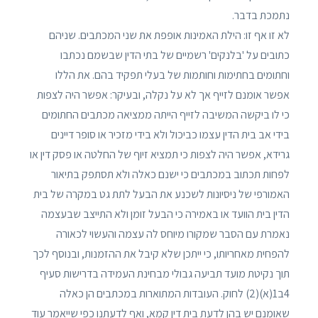
נתמכת בדבר.
לא זו אף זו: הילת האמינות אופפת את שני המכתבים. שניהם
כתובים על 'בלנקים' רשמיים של בתי הדין שבשמם נכתבו
וחתומים בחתימות וחותמות של בעלי תפקיד בהם. את הללו
אפשר אומנם לזייף אך לא על נקלה, ובעיקר: אפשר היה לצפות
כי לו ביקשה המשיבה לזייף הייתה ממציאה מכתבים החתומים
בידי אב בית הדין עצמו כביכול ולא בידי מזכיר או סופר דיינים
גרידא, אפשר היה לצפות כי תמציא זיוף של החלטה או פסק דין או
לפחות תכתוב במכתבים כי ישנם כאלה ולא תסתפק בתיאור
האמורפי של ניסיונות לשכנע את הבעל לתת גט במקרה של בית
הדין בית הוועד או באמירה כי הבעל זומן ולא התייצב שבעצמה
נאמרת עם הסבר שמקורו מיוחס לה עצמה והעשוי לכאורה
להפחית מאחריותו, כי ייתכן שלא קיבל את ההזמנות, ובנוסף לכך
תוך נקיטת מועד תביעה גבולי מבחינת העמידה בדרישות סעיף
4ב1(א)(2) לחוק. העובדות המתוארות במכתבים הן כאלה
שאומנם יש בהן לדעת בית דין קמא, ואף לדעתנו כפי שייאמר עוד