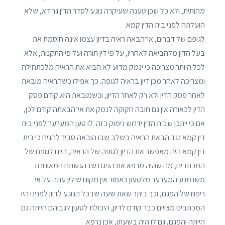
מהותית, ולא כל שכן טענה שעיקרה נוגע לסדר הדין גרידא, שלא
הועלתה לפני בית הדין קמא.
לגופם של דברים, אי־הבאת ראיה בדיון עצמו אינה חוסמת את
בעל הדין מלהביאה לאחריו, על פי דין תורה ועל פי התקנות, אלא
לכל היותר מצריכה כי ינמק מדוע לא הביא את הראיה מלכתחילה
ומצריכה לאחר מכן דיון בראיה לגופה. כך אפילו כשהראיה מובאת
לאחר פסק הדין ולא רק לאחר הדיון, וכשמובאת היא קודם פסק
הדין לכאורה אין גם חובה חקוקה לנמק את אי־הבאתה קודם לכן,
אם כי ייתכן שבית הדין ידרוש נימוק כזה. לו טען המערער לפני בית
דין קמא נגד הבאת הראיה בשלב שבו הובאה סביר להניח כי בית
דין קמא היה מאפשר את הדיון לגופה של הראיה, היינו לגופם של
המכתבים, מה שהיה מרפא את הפגם שבהגשתם המאוחרת.
משנמנע המערער מלטעון כאמור אין מקום שילין עתה על אי
ריפויו של הפגם, וכך ביתר שאת שעה שבכל הנוגע לדיון לפנינו היו
המכתבים מצויים כבר קודם לדיון, היכולת לטעון לגביהם הייתה גם
הייתה והפגם, גם לו היה בשעתו, אכן נרפא.