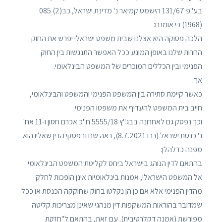
בע"פ 131/67 הישמט קמיאר נ' מדינת ישראל, כב(2) 085
(1968)‏‏ כי אומנם:
הלכה פסוקה היא אצלנו שבית משפט ישראלי יפרש את החוק
החרות שלנו באופן המונע ככל האפשר התנגשות בין החוק
הפנימי ובין הכללים המוכרים של המשפט הבינלאומי.
אך:
כאשר קיימת סתירה בין המשפט הפנימי והמשפט והבינלאומי,
חייב בית המשפט להעדיף את משפטו הפנימי.
וכך נפסק גם לאחרונה בבג"ץ 5555/18 ח"כ אכרם חסון ו-11 אח'
נ' כנסת ישראל (נבו 8.7.2021)‏‏, ראה שם ובפסקי הדין שאליו הוא
מפנה כדלהלן:
בהתאם לדין הנוהג בישראל ביחס לקליטת המשפט הבינלאומי
אל המשפט הישראלי, אמנות בינלאומיות אינן הופכות לחלק
מהדין הפנימי אלא אם כן הן נקלטו בחוק שחוקקה הכנסת או ככל
שמדובר בהוראות המשקפות דין מנהגי שאינן מצריכות קליטה
מפורשת (אמנה דקלרטיבית). עם זאת, בהתאם ל"חזקת