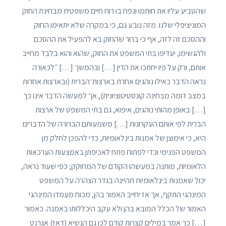
שהטביע עליו את חותמו ונפח בו רוח חיים משפטית מבחינת החוק
המוניציפלי שלנו. מזה נובע גם, כי במקרה שלא יתאימו החוק
וההסכם זה לזה, אף כי ברור שהחוק בא להפעיל את ההסכם
ולהגשימו, יעדיפו בתי המשפט את החוק, שהוא והוא בלבד מחייב
אותם, ורק על פיו יחתכו את הדין […] ובהמשך […] ״לכאורה
נראה הדבר כאילו נוהגים אחרת בארצות־הברית (ובארצות אחרות
במצב דומה מבחינה קונסטיטוציונית), אך למעשה הדבר אינו כך
[…] באופן מהותי נוהגים, איפוא, גם בתי המשפט של ארצות
הברית לפי אותם העקרונות […] משמעותם הברורה של הדברים
היא, כי אימוצן של אמנות בינלאומיות, כדי להפכן לחלק מן
המשפט הפנימי וכדי לפתוח פתח לאכיפתן באמצעות הערכאות
הלאומיות, מותנה במעשהו הקודם של המחוקק; כפי שעוד נראה,
יכול שאמנות בינלאומיות תהיינה בגדר הצהרה על המשפט
המינהגי התקף, אך אז יחייב האמור בהן, מכוח מעמדו המינהגי
האמור של הכלל המובא בהן ולא עקב היכללותו באמנה. כאמור
[…] כך אמר במילים קצרות קודם לכן גם הנשיא (דאז) אגרנט