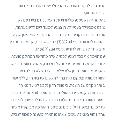
מבית הדין להקדים את מועד הדיון ולקיימו במועד התואם את
הוראת המחוקק.
בהקשר זה לא נימנע מלהודות על האמת כי גם בית דיננו לא
נמלט ממכשלה בעניין זה, הן בנוגע למועד קיום הדיון בערעור,
שגם בבית דיננו נקבע במזכירות בית הדין לפי אילוצי היומן ושלא
בהתאם להוראת סעיף 4ב2(ג)(3) לחוק השיפוט, הן במתן פסק דין
זה באיחור קל ביחס להוראת סעיף 4ב2(ג)(4) לו.
ועם האמור אף בכל הנוגע לסטיות אלה מהוראת המחוקק מוטלת
אחריות אף על המערער עצמו ועל בא כוחו, שהפעם אומנם ביקש
להקדים את מועד הדיון אלא שלא זו בלבד שלא ציין להוראת
החוק האמורה ובמקום זאת בחר להאשים את בית הדין, ללא יסוד
וביותר מקורט של חוצפה, כי מועד הדיון נקבע למועד מאוחר
בכוונה תחילה, ממניעים פסולים וכדי לפגוע בו (וכאמור אין מדובר
במועד מאוחר באופן חריג אלא בחוסר תשומת לב לצורך להקדים
את המועד באופן חריג) כי אם גם ציין כי ההקדמה מבוקשת מאחר
שהדיון הוא בשאלת עיכוב יציאתו מן הארץ ובטענת סמכות לגביה,