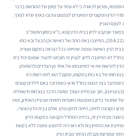
הסמכות, ומכאן לכאורה כי לא עמד על קיומן של ההוראות בדבר
סדרי הדין המקוצרים המיועדים לצמצום עיכובו בארץ שלא לצורך.
ו. לעצם העניין:
במועד שנקבע לדיון בבית הדין קמא, כ"א בסיוון התשפ"ב
(20.6.22), התייצבו באת כוחה של האישה וכן הבעל ובא כוחו
בבית הדין. האישה עצמה שהייתה ככל הנראה במקום מגוריה
בחו"ל לא התייצבה לדיון. לעניין זה חובתנו להעיר: אומנם יכול בית
הדין להרשות את אי־התייצבותו של אחד מן הצדדים ולהסתפק
בנוכחותו של בא כוחו במקומו, ומקובל הוא לתת רשות כזו
כשמדובר בצד המצוי בחו"ל וודאי כשמדובר באם לילדים קטנים
(כבענייננו), תוך שבמידת הצורך מותנה הדבר בנוכחות וירטואלית
של אותו צד בדיון באמצעות היוועדות חזותית שבעידן האחרון, מאז
פרוץ הקורונה לחיינו, הייתה לחזון נפרץ. אולם בבית הדין האזורי,
בשונה מבית דין זה, ברירת המחדל הקבועה בתקנות הדיון
מחייבת את ההתייצבות ולא ראוי היה להימנע ממנה ללא בקשת
היתר מפורשת וקבלת ההיתר מבית הדין.