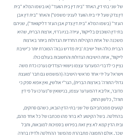
של שני בתי דין, האחד "בית דין בית הוועד" (או בשמו המלא "בית
דין צדק שעל ידי בית הוועד לעניני משפט") והאחר "בית דין אבן
העזר" (בשמו המלא "בית דין צדק אבן העזר דליקוואוד"), שניהם
בתי דין השוכנים בלייקווד, עיירה בניו ג'רזי, ארצות הברית, שהיא
משכנה של אחת הקהילות החרדיות הגדולות ביותר בארצות
הברית כולה ושל ישיבת 'בית מדרש גבוה' המוכרת יותר כ'ישיבת
לייקווד', אחת הישיבות הגדולות והחשובות בעולם כולו.
נציין כי לדברי המערער עצמו נישואי הצדדים נערכו כדת משה
וישראל על ידי אחד מראשי הישיבה (המשמש גם חבר 'מועצת
גדולי התורה' בארצות הברית), הגר"י אולשין, ואין אפוא ספק כי
מדובר, אליבא דהמערער עצמו, בנישואין ש"נערכו על פי דין
תורה", כלשון החוק.
קטעים ממכתביהם של שני בתי הדין הובאו, כשהם סרוקים,
בהחלטה. בשל הקיטוע לא ברור מהו מכתבו של כל אחד מהם,
ובית הדין קמא לא ציין זאת בפירוש בסמיכות למובאות, וחבל
שכך, אולם התמונה מתבהרת מהמשך ההחלטה ולדידן ברורה