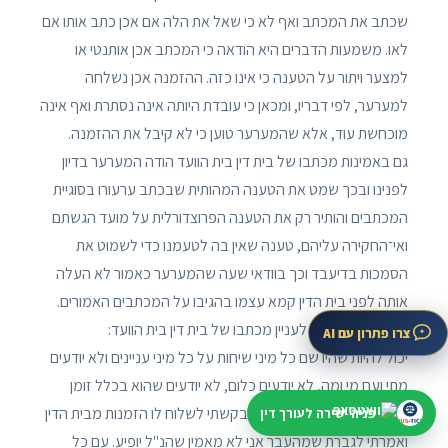
שכתב את המכתב ואף לא כי שאל את הלה אם אכן כתב אותו אם
לאו. משמעות הדברים היא הודאה כי המכתב אכן אותנטי או
למצער ויתור על הטענה כי אינו כזה. ההזמנה אכן נשלחה
למערער, לפי דבריו, ומכאן כי עובדת היותה אינה נסתרת ואף אינה
מוכחשת עוד, אלא שהמערער טוען כי לא קיבל את ההזמנה.
גם באמינות מכתבו של בית דין בית הוועד הודה המערער בדיון
לפנינו ובכך שמט את הטענה המהותית שבכתב ערעורו בסוגיית
המכתבים והותיר רק את הטענה הפרוצדורלית על מועד הגשתם
ואי־החקירה עליהם, טענה שאין בה לטעמנו כדי לשמוט את
הסמכות בדיעבד וכך בוודאי שעה שהמערער כאמור לא העלה
אותה לפני בית הדין קמא עצמו בהגיבו על המכתבים האמורים.
אכן המערער טען לעניין מכתבו של בית דין בית הוועד:
צרו פתרון עם AI
יכול להיות שהיו שם כל מיני שיחות על כל מיני עניינים ולא יודעים
מתי ועם מי ומה, לא יודעים כלום, לא יודעים שהוא בכלל זומן
לבית דין […] וכתוב שם, התבקשתי לשלוח לו הזמנות מבית הדין
פניה ישירה לעורך דין
ואמרתי לגברת שמהעבר אני לא מאמין שהנ"ל יופיע. עם כל