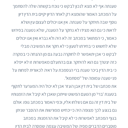
טענתה אף לא מצא לנכון לבקש כי נוכח בקשתה שלה להסתמך
על המכתב האמור שהומצא רק לאחר הדיון יקיים בית הדין דיון
נוסף שבה תיחקר על טענתה. אין אנו יכולים לעצום עין ושלא
לראות כי גם הוא מצידו לא נחקר על הטענה, שלא נטענה בפירוש
כאמור, כי המתואר במכתב זה לא היה ולא נברא ואין אנו יכולים
שלא לחשוש כי בחירתו לטעון כי לא חקר את המשיבה מבלי
לבקש כי אכן יתאפשר לו לחוקרה נבעה גם מן ההנחה כי במקרה
כזה יצטרך גם הוא להיחקר. וגם בהתעלם מאפשרות זו לא ייפלא
כי בית הדין ביכר טענת ברי הנסמכת על ראיה לכאורית לפחות על
פני טענה עמומה של "מסתמא".
את מכתבו של בית דין אבן העזר אכן לא יכול היה המערער לתקוף
בטענת 'ברי' מן הטעם הפשוט שייתכן שאכן לא קיבל את הזמנותיו
של בית דין זה גם אם נשלחו אליו, וכפי האמור במכתב גופו. אולם
גם בנוגע לכך מצופה היה כי יכחיש מפורשות את ההסבר שניתן
בגוף המכתב לאפשרות כי לא קיבל את ההזמנות: במכתב
מוסברים הדברים מפיה של המשיבה עצמה שמסרה לבית הדין