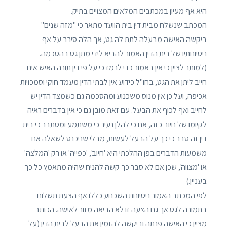
היא אף מעיון במכתבים המלאים המצויים בתיק.
המכתב שנשלח מבית דין בית הוועד מתאר כי "מזה שנים"
ביקשה האישה מבעלה לתת לה גט, אך הלה סירב על אף
ניסיונותיו של בית הדין האמור להביא לידי מתן גט בהסכמה.
(למותר לציין כי אין באמור כדי לרמז כי על פי דין תורה האיש אינו
חייב ליתן את הגט, בחו"ל כידוע אין לבתי הדין מעמד חוקי וסמכויות
אכיפה, ועל כן אין מנוס משכנוע ומהסכמה גם כשמצד הדין יש
לחייב ואף לכוף את הבעל. עם זאת מובן גם כי אין בדברים ראיה
לקיומו של חיוב כזה, אם כי להלן נעיר כי משתמע ומסתבר כי בית
דין זה סבר כי כך על הבעל לעשות, מבלי שניכנס לשאלה אם
משמעות הדברים בפן ההלכתי היא 'חיוב', 'כפייה' או רק 'המלצה'
או 'מצווה', שכן אם לא סבר כך קשה להניח שהיה מתאמץ כל כך
בעניין.)
לפי המכתב האמור ניסיונות השכנוע כללו אף הצעת תשלום
בתמורה לגט אך גם הצעה זו לא הביאה מזור לאישה. הכותב
מציין כי האישה פנתה וביקשה להזמין את הבעל לבית הדין (על