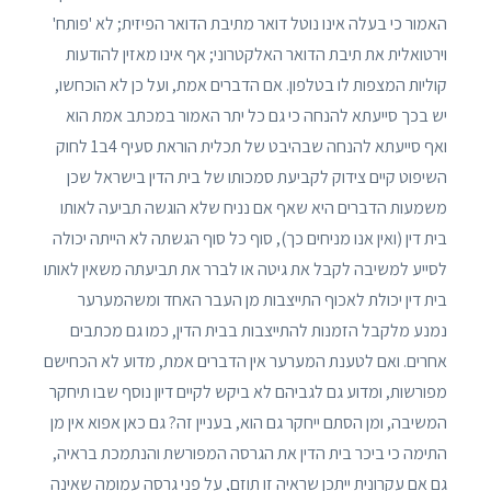
האמור כי בעלה אינו נוטל דואר מתיבת הדואר הפיזית; לא 'פותח'
וירטואלית את תיבת הדואר האלקטרוני; אף אינו מאזין להודעות
קוליות המצפות לו בטלפון. אם הדברים אמת, ועל כן לא הוכחשו,
יש בכך סייעתא להנחה כי גם כל יתר האמור במכתב אמת הוא
ואף סייעתא להנחה שבהיבט של תכלית הוראת סעיף 4ב1 לחוק
השיפוט קיים צידוק לקביעת סמכותו של בית הדין בישראל שכן
משמעות הדברים היא שאף אם נניח שלא הוגשה תביעה לאותו
בית דין (ואין אנו מניחים כך), סוף כל סוף הגשתה לא הייתה יכולה
לסייע למשיבה לקבל את גיטה או לברר את תביעתה משאין לאותו
בית דין יכולת לאכוף התייצבות מן העבר האחד ומשהמערער
נמנע מלקבל הזמנות להתייצבות בבית הדין, כמו גם מכתבים
אחרים. ואם לטענת המערער אין הדברים אמת, מדוע לא הכחישם
מפורשות, ומדוע גם לגביהם לא ביקש לקיים דיון נוסף שבו תיחקר
המשיבה, ומן הסתם ייחקר גם הוא, בעניין זה? גם כאן אפוא אין מן
התימה כי ביכר בית הדין את הגרסה המפורשת והנתמכת בראיה,
גם אם עקרונית ייתכן שראיה זו תוזם, על פני גרסה עמומה שאינה