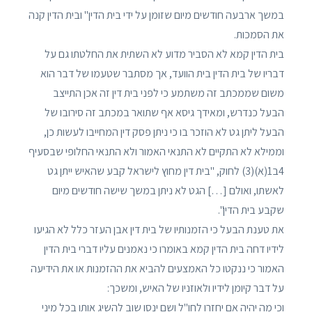
במשך ארבעה חודשים מיום שזומן על ידי בית הדין" ובית הדין קנה
את הסמכות.
בית הדין קמא לא הסביר מדוע לא השתית את החלטתו גם על
דבריו של בית הדין בית הוועד, אך מסתבר שטעמו של דבר הוא
משום שממכתב זה משתמע כי לפני בית דין זה אכן התייצב
הבעל כנדרש, ומאידך גיסא אף שתואר במכתב זה סירובו של
הבעל ליתן גט לא הוזכר בו כי ניתן פסק דין המחייבו לעשות כן,
וממילא לא התקיים לא התנאי האמור ולא התנאי החלופי שבסעיף
4ב1(א)(3) לחוק, "בית דין מחוץ לישראל קבע שהאיש ייתן גט
לאשתו, ואולם […] הגט לא ניתן במשך שישה חודשים מיום
שקבע בית הדין".
את טענת הבעל כי הזמנותיו של בית דין אבן העזר כלל לא הגיעו
לידיו דחה בית הדין קמא באומרו כי נאמנים עליו דברי בית הדין
האמור כי ננקטו כל האמצעים להביא את ההזמנות או את הידיעה
על דבר קיומן לידיו ולאוזניו של האיש, ומשכך:
וכי מה יהיה אם יחזרו לחו"ל ושם ינסו שוב להשיג אותו בכל מיני