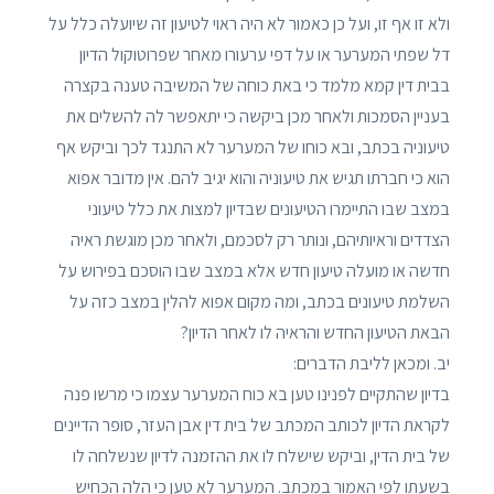
ולא זו אף זו, ועל כן כאמור לא היה ראוי לטיעון זה שיועלה כלל על
דל שפתי המערער או על דפי ערעורו מאחר שפרוטוקול הדיון
בבית דין קמא מלמד כי באת כוחה של המשיבה טענה בקצרה
בעניין הסמכות ולאחר מכן ביקשה כי יתאפשר לה להשלים את
טיעוניה בכתב, ובא כוחו של המערער לא התנגד לכך וביקש אף
הוא כי חברתו תגיש את טיעוניה והוא יגיב להם. אין מדובר אפוא
במצב שבו התיימרו הטיעונים שבדיון למצות את כלל טיעוני
הצדדים וראיותיהם, ונותר רק לסכמם, ולאחר מכן מוגשת ראיה
חדשה או מועלה טיעון חדש אלא במצב שבו הוסכם בפירוש על
השלמת טיעונים בכתב, ומה מקום אפוא להלין במצב כזה על
הבאת הטיעון החדש והראיה לו לאחר הדיון?
יב. ומכאן לליבת הדברים:
בדיון שהתקיים לפנינו טען בא כוח המערער עצמו כי מרשו פנה
לקראת הדיון לכותב המכתב של בית דין אבן העזר, סופר הדיינים
של בית הדין, וביקש שישלח לו את ההזמנה לדיון שנשלחה לו
בשעתו לפי האמור במכתב. המערער לא טען כי הלה הכחיש