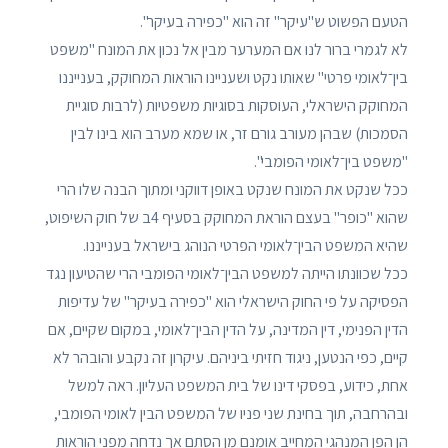
הטעם הפשוט ש"עיקר" זה הוא "כפירה בעיקר".
לא לגמרי ברור לנו אם המערער מבין אל נכון את המונח "משפט
בין־לאומי פרטי" שאותו נקט ושעניינו הוראות המחוקק, בענייננו
המחוקק הישראלי, העוסקות בסוגיות משפטיות (לרבות סוגיית
הסמכות) שבהן מעורב גורם זר, או שמא מערב הוא בינו לבין
"משפט בין־לאומי הפומבי".
ככל שנקט את המונח שנקט באופן דווקני ומתוך הבנה שלו הרי
שהוא "כופר" בעצם הוראת המחוקק בסעיף 4ב של חוק השיפוט,
שהיא המשפט הבין־לאומי הפרטי הנוהג בישראל בענייננו.
ככל שכוונתו הייתה למשפט הבין־לאומי הפומבי הרי שהטיעון נגד
הפסיקה על פי החוק הישראלי הוא "כפירה בעיקר" של עדיפות
הדין הפנימי, דין המדינה, על הדין הבין־לאומי, במקום שקיים, אם
קיים, כפי הנטען, ניגוד חזיתי ביניהם. עיקרון זה נקבע והובהר לא
אחת, כידוע, בפסקי דינו של בית המשפט העליון. ראה למשל
ובהרחבה, תוך בחינת שני פניו של המשפט הבין לאומי הפומבי,
הן הפן המנהגי המחייב אומנם מן הסתם אך נדחה מפני הוראות