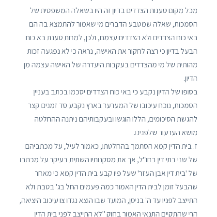
מכל מקום טענות הצדדים בדיון זה היו בשאלה המשפטית של
הסמכות, שאלה שמטבע הדברים מי שאמור להתמצא בה הם
באי כוח הצדדים ולא הצדדים עצמם, ולכן, למרות טענת בא כוח
הבעל בדיון כי רצה לחקור את האישה, נראה כי לא נפגעה זכות
מהותית של מי מהצדדים בעקבות היעדרה של האישה עצמה מן
הדיון.
בסופו של הדיון נקבע כי באי כוח הצדדים יסכמו בכתב בעניין
הסמכות, נוכח עיכובו של המערער בארץ נקבע סד זמנים קצר
להגשת הסיכומים, הללו הוגשו ובעקבותיהם ניתנה ההחלטה
מושא הערעור שלפנינו.
ז. בית הדין קמא הסתמך בהחלטתו, כאמור לעיל, על מכתביהם
של שני בתי דין בחו"ל, אך את מסקנותיו השתית בעיקר על מכתבו
של 'בית דין אבן העזר' שעל פיו קבע בית הדין קמא כי מאחר
שהבעל זומן לבית הדין האמור כמה פעמים החל בג' בטבת ולא
התייצב לפניו עד ה' בניסן, המועד שבו הוצא נגדו צו עיכוב היציאה,
הרי שהתקיים התנאי האמור בחוק "לא התייצב לפני בית הדין