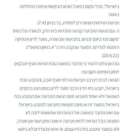
בישראל". מכל מקום בפועל הוגשו הבקשות וניתנה ההחלטה
כאמור.
תביעת הגירושין הוגשה רק למחרת, בו' בניסן (7.4).
ה. עם הגשת התביעה קבעה מזכירות בית הדין, לכאורה על בסיס
'מקום פנוי ביומן' וכנהוג בתביעות שבשגרה, מועד לדיון והנפיקה
הזמנות לצדדים. המועד שנקבע היה כ"א בסיוון התשפ"ב
(20.6.22).
גם כאן עלינו להעיר כי מדובר במשגה נוכח הוראת סעיף 4ב2(א)
לחוק השיפוט הקובעת:
הוגשה לבית דין רבני תביעת גט לפי סעיף 4ב1, והנתבע נוכח
בישראל, יקבע בית הדין הרבני מועד לדיון במתן הגט בהקדם
האפשרי ולא יאוחר משבוע מיום הגשת התביעה אם הנתבע נכח
בישראל במועד זה או מיום המצאת התביעה לנתבע בישראל.
עם זאת מדובר במשגה של המזכירות שתשומת ליבה לא
הופנתה ככל הנראה להיות תביעה זו שונה מתביעות שבשגרה,
ולא במועד שקבע בית הדין עצמו, וכי איש מהצדדים לא ביקש