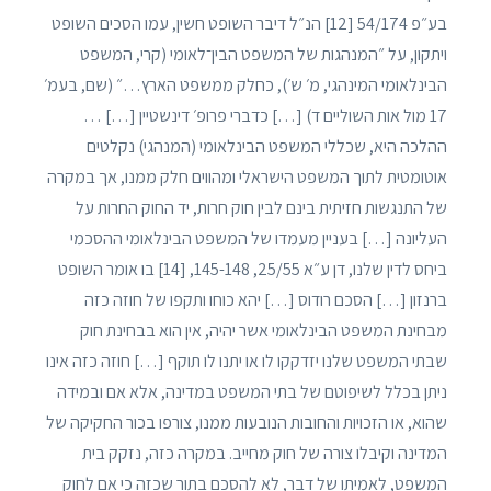
בע״פ 54/174 [12] הנ״ל דיבר השופט חשין, עמו הסכים השופט
ויתקון, על ״המנהגות של המשפט הבין־לאומי (קרי, המשפט
הבינלאומי המינהגי, מ׳ ש׳), כחלק ממשפט הארץ…״ (שם, בעמ׳
17 מול אות השוליים ד) […] כדברי פרופ׳ דינשטיין […] …
ההלכה היא, שכללי המשפט הבינלאומי (המנהגי) נקלטים
אוטומטית לתוך המשפט הישראלי ומהווים חלק ממנו, אך במקרה
של התנגשות חזיתית בינם לבין חוק חרות, יד החוק החרות על
העליונה […] בעניין מעמדו של המשפט הבינלאומי ההסכמי
ביחס לדין שלנו, דן ע״א 25/55, 145-148, [14] בו אומר השופט
ברנזון […] הסכם רודוס […] יהא כוחו ותקפו של חוזה כזה
מבחינת המשפט הבינלאומי אשר יהיה, אין הוא בבחינת חוק
שבתי המשפט שלנו יזדקקו לו או יתנו לו תוקף […] חוזה כזה אינו
ניתן בכלל לשיפוטם של בתי המשפט במדינה, אלא אם ובמידה
שהוא, או הזכויות והחובות הנובעות ממנו, צורפו בכור החקיקה של
המדינה וקיבלו צורה של חוק מחייב. במקרה כזה, נזקק בית
המשפט, לאמיתו של דבר, לא להסכם בתור שכזה כי אם לחוק