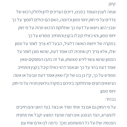
קיים.
ועתה לענין העומד בפנינו, דיינים הצריכים לדון ולחלק רכוש של
צדדים על פי חוק יחסי ממון וכדומה, האם הם יכולים לסמוך על כך
שבני הזוג נישאו על דעת כך שחלוקת הרכוש תהיה על פי חוק
יחסי ממון, והוי כאילו קיבלו בקנין והתחייב מפורש על כך.
במקרה של ירושת האשה דלעיל, הבעל לא צריך לוותר על ממון
שלו, אלא צריך רק שתהיה לנו אומד דעת, שהוא מוכן לוותר על
הממון שהוא עשוי לירש מאשתו, ועל זה כתבו הפוסקים שאין
אומד דעת ברור על כך שנאמר דהוי כאילו קיבל בקנין והתחייב
מפורש על כך, ק"ו בן בנו של ק"ו שאין אומד דעת שבעל או אשה
הנישאים רוצים שהחלוקה ביניהם במקרה גירושין תהיה על פי חוק
יחסי ממון.
נבהיר:
על פי החוק גם אם צד אחד מורד או בוגד בצד השני והם חייבים
להתגרש, הצד הנפגע אינו רוצה שהצד הפוגע יקבל את מחצית
הפנסיה שלו על כל המשתמע מכך. נדמה לנו אדם שחי עם