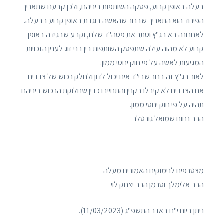
בעלה באופן קבוע, פסקה השותפות ביניהם, ולכן קבענו שתאריך
הפירוד הוא התאריך שברור שהאשה בוגדת באופן קבוע בבעלה.
לאחרונה בא בג"ץ וסתר את פסה"ד שלנו, וקבע שבגידה באופן
קבוע לא מהוה עילה שתפסק השותפות בין בני זוג לענין הזכויות
המגיעות לאשה על פי חוק יחסי ממון.
לאור בג"ץ זה ברור שבי"ד אינו יכול לדון ולחלק רכוש של צדדים
אם הצדדים לא קיבלו בקנין והתחייבו כדין שחלוקת הרכוש ביניהם
תהיה על פי חוק יחסי ממון.
הרב נחום שמואל גורטלר
מצטרפים לנימוקים האמורים מעלה
הרב אלימלך וסרמן הרב יצחק לוי
ניתן ביום י"ח באדר התשפ"ג (11/03/2023).