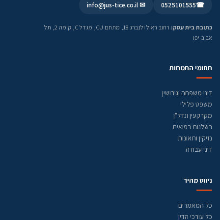
✉ info@jus-tice.co.il
0525101555
☎
כתובת בית עסק:
רחוב ראול ולנברג 18, מתחם CU, מגדל C, קומה 2, תל
אביב-יפו
תחומי התמחות
דיני משפחה וגירושין
משפט פלילי
מקרקעין ונדל"ן
רשלנות רפואית
נזיקין ותאונות
דיני עבודה
ניווט מהיר
כל המאמרים
כל עורכי הדין