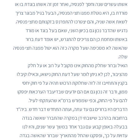
אשתו עשרים שנה וחסך לפנסיה, ואחר זמן זה אשתו בוגדת בו או
מורדת בו, היא נוטלת ממנו חצי הפנסיה, הבעל בגיל מבוגר צריך
לשאת אשה שניה, והם יצטרכו להתפרנס בזקנותם מחצי פנסיה.
נדגיש שהדבר נכון גם בכיוון השני, שאם בעל בוגד או מורד
באשתו ומחמת כן הם צריכים להתגרש, יש אומד דעת ברור
שהאשה לא מסכימה שעל מקרה כזה הוא יטול ממנה חצי פנסיה
שלה.
הואיל וברור שחלק מהחוק אינו מקובל על רוב או על חלק
מהציבור, לכן לא ניתן לומר שעל דעת החוק נישאו, וכאילו קיבלו
בקנין והתחייבו זה לזה שחלוקת הרכוש תהיה על פי חוק יחסי
ממון, ודבר זה נכון גם אם הם יודעים שבדיעבד הערכאות יפסקו
להם על פי החוק, וכפי שמפורש ברמ"א שהעתקתי לעיל.
הדברים היו ברורים גם עד עתה, ועתה התחדש דבר חדש. ביה"ד
ברחובות בהרכב שישבתי דן במקרה שהתברר שאשה בגדה
בבעלה באופן קבוע עם גבר אחד במשך עשר שנים, והיו לנו
עדויות על כך, ופסקנו שהחל מהתאריך שברור שהאשה בגדה