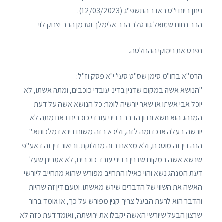
ניתן ביום י"ט באדר התשפ"ג (12/03/2023).
הרב נחום שמואל גורטלר הרב אלימלך וסרמן הרב יצחק לוי
נפרט את נימוקי ההחלטה.
הרמ"א בחו"מ סימן שס"ט סעי' י"א פסק וז"ל:
"הנושא אשה במקום שדנין בדיני עובדי כוכבים, ומתה אשתו, לא
יוכל אבי אשתו או שאר יורשיה לומר: כל הנושא אשה על דעת
המנהג הוא נושא ונדון הדבר בדיני עובדי כוכבים דאם מתה לא
יורשה בעלה או כדומה לזה, וליכא בזה משום דינא דמלכותא."
הנה דין זה מוסכם, ולא מצאנו בזה מחלוקת. וביאור דין זה דאע"פ
שנשא אשה במקום שדנין בדיני עובד כוכבים, לא אמרינן שעל
דעת המנהג נשא והוי כאילו התחייב מפורש שהוא מתחייב ליורשי
האשה את השווי של הדברים שירש מאשתו. וטעם דין זה שהיות
והדבר הוא לרעת הבעל צריך קנין מפורש על כך, או אומד ברור
שרצון הבעל שיורשי האשה יקבלו את ירושתה, ואומד דעת כזה לא