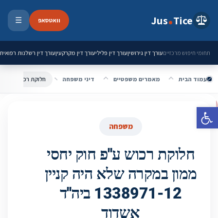
ילוג לתוכן
Jus
Tice
וואטסאפ
☰
פתיחת 
עורך דין גירושין
עורך דין פלילי
עורך דין מקרקעין
עורך דין רשלנות רפואית
תחומי חיפוש מרכזיים
עמוד הבית
מאמרים משפטיים
דיני משפחה
פתח סרגל נגישות
משפחה
חלוקת רכוש ע''פ חוק יחסי
ממון במקרה שלא היה קניין
1338971-12 ביה''ד
אשדוד