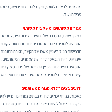
מהמוסד לביטוח לאומי, תקום להם זכות ירושה, כלומר ה
פרידה ועוד.
מגורים משותפים ומשק בית משותף
במשך שנים, ההגדרה של ידועים בציבור הייתה נוקשה מא
הזוג היה להוכיח כי הם מתגוררים יחד תחת אותה קורת
הדרישות הנ"ל. לעניין משכו של הקשר, נוצרה התובנה כ
אינדיקטור יחיד. באשר לדרישת המגורים המשותפים, בת
הזוג אינם חיים יחד. לעניין הדרישה של ניהול משק בי
קיימת אפשרות להוכיח סממני שיתוף אחרים אשר יאפשרו
ידועים בציבור ללא מגורים משותפים
כאמור, בני זוג יכולים לחיות בבתים נפרדים ועדיין לה
שקשר זוגי יכול להיות רציני ומחייב גם בעת מגורים נפר
ילדים מקשר קודם. במצב שכזה, לא פעם מעדיפים בני