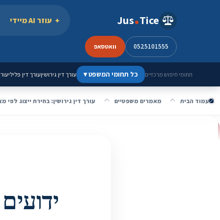
ילוג לתוכן
Jus
Tice
עוזר AI מיידי
0525101555
וואטסאפ
כל תחומי המשפט
▾
עורך דין גירושין
עורך דין פלילי
עורך
תחומי חיפוש מרכזיים
עמוד הבית
מאמרים משפטיים
עורך דין גירושין: בחירת ייצוג לפי מצ
ידועים