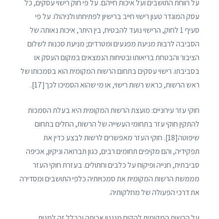
על רווחת התושבים ועל איכות חייהם. על פי חוק רישוי עסקים, כל
עסק המוגדר טעון רישוי חייב ברישיון לפתיחתו ולניהולו. על פי
סעיף 1 לחוק, הרישוי נועד להבטיח, בין היתר, איכות נאותה של
הסביבה לרבות מניעת מפגעים ומטרדים; מניעת סכנות לשלום
הציבור והבטחת בריאותו ובטיחות הנמצאים במקום העסק או
בסביבתו. רישוי עסקים בתחום הרשות המקומית הוא בסמכותו של
ראש הרשות, כראש רשות רישוי, או מי שהוא הסמיכו לכך[17].
חוקי עזר עירוניים: מועצת הרשות המקומית היא בעלת הסמכות
להתקין חוקי עזר בתחומי העשייה של הרשות, החלים בתחום
שיפוטה[18]. חוקי העזר מאפשרים לרשות לבצע כדין את
תפקידיה, והם מקיפים תחומים רבים, כגון תברואה וניקיון, אכיפה
סביבתית, חנייה ופיקוח על כלבים וחתולים. בעזרת חוקי העזר
מממשת הרשות המקומית את סמכויותיה כלפי התושבים ומסדירה
את דרכי הפעולה של מחלקותיה.
על הרשות המקומית להקים מנגנון אכיפה ובכלל זה למנות