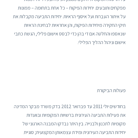
מפקחים ותובעים. יחידות הפיקוח – כל אחת בתחומה – ממונות
על איתור העבֵרות ועל איסוף הראיות. יחידות התביעה מקבלות את
תיקי החקירה מיחידות הפיקוח, והן אחראיות לבחינת הראיות
שנאספו והחלטה אם די בהן כדי לבסס אישום פלילי, הגשת כתבי
אישום וניהול ההליך הפלילי.
פעולות הביקורת
בחודשים יולי 2011 עד פברואר 2012 בדק משרד מבקר המדינה
את פעילות התביעה העירונית ברשויות המקומיות ובוועדות
מקומיות לתכנון ולבנייה. בין היתר נבדקו המבנה הארגוני של
יחידות התביעה העירונית ומידת עצמאותן המקצועית; סוגיית