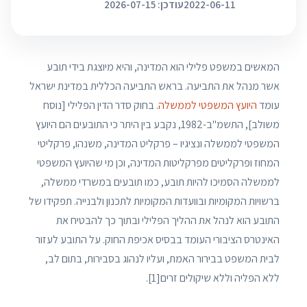
2022-06-11
עודכן: 2026-07-15
המאשים במשפט פלילי הוא המדינה, והיא מיוצגת בידי תובע
אשר מנהל את התביעה. בראש התביעה הכללית במדינת ישראל
עומד
היועץ המשפטי לממשלה
. בחוק סדר הדין הפלילי [נוסח
משולב], התשמ"ב-1982, נקבע בין היתר כי התובעים הם היועץ
המשפטי לממשלה ונציגיו – פרקליט המדינה, משנהו, פרקליטי
המחוז ופרקליטים מפרקליטות המדינה, וכן מי שהיועץ המשפטי
לממשלה הסמיכו להיות תובע, כמו תובעים במשרדי ממשלה,
ברשויות המקומיות ובוועדות המקומיות לתכנון ולבנייה. תפקידו של
התובע הוא לנהל את ההליך הפלילי ובתוך כך להבטיח את
האינטרס הציבורי העומד בבסיס אכיפת החוק. על התובע לעזור
לבית המשפט בבירור האמת, ועליו לנהוג בסבירות, בתום לב,
ללא הפליה וללא שיקולים זרים[1].