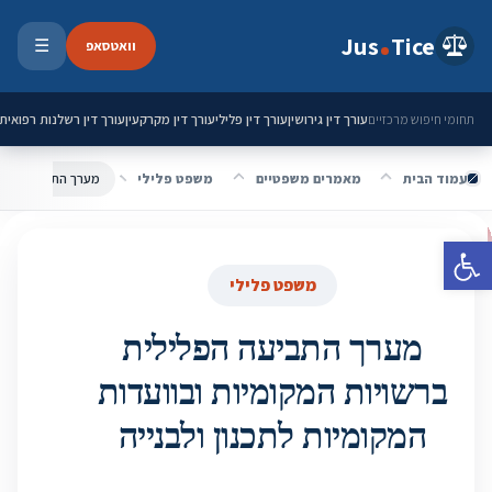
ילוג לתוכן
Jus
Tice
וואטסאפ
☰
פתיחת 
עורך דין גירושין
עורך דין פלילי
עורך דין מקרקעין
עורך דין רשלנות רפואית
תחומי חיפוש מרכזיים
עמוד הבית
מאמרים משפטיים
משפט פלילי
פתח סרגל נגישות
משפט פלילי
מערך התביעה הפלילית
ברשויות המקומיות ובוועדות
המקומיות לתכנון ולבנייה