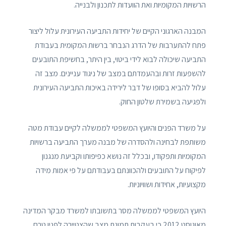
הרשויות המקומיות ואת הוועדות לתכנון ולבנייה.
המבנה הארגוני הקיים של יחידות התביעה העירונית עלול ליצור
פתח להתערבות של הדרג הנבחר ברשות המקומית בעבודת
התביעה שיכולה לבוא לידי ביטוי, בין היתר, בחשיפת התובעים
להשפעות זרות ובהעמדתם במצב של ניגוד עניינים. מצב זה
עלול להביא בסופו של דבר לירידה באיכות התביעה העירונית
ולפגיעה בשמירת שלטון החוק.
על משרד הפנים והיועץ המשפטי לממשלה לקיים עבודת מטה
משותפת לבחינה ולהסדרה של מבנה מערך התביעה ברשויות
המקומיות ותפקודו, ובכלל זה נושא כפיפותו וקביעת מנגנון
לפיקוח על התובעים ולהכוונתם בעבודתם על פי אמות מידה
מקצועיות, אחידות ושוויוניות.
היועץ המשפטי לממשלה מסר בתשובתו למשרד מבקר המדינה
מאוגוסט 2012 כי בעקבות תמונת מצב שהצטיירה לפניו טרם