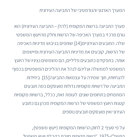
המערך הארגוני והנורמטיבי של התביעה העירונית
מערך התביעה ברשות המקומית (להלן – התביעה העירונית) הוא
גורם מרכזי במערך האכיפה של הרשות וחלק מהייעוץ המשפטי
שלה. התובעים העירוניים[14] שותפים בגיבוש מדיניות האכיפה
של הרשות, קובעים את מדיניות התביעה העירונית ומיישמים
אותה. בתפקידם כתובעים פליליים, הם משמשים נציגיו של היועץ
המשפטי לממשלה ועליהם לנהל את ההליכים המשפטיים בכפוף
להנחיותיו, תוך שמירה על עצמאות התביעה[15]. ביחידות
התביעה של רשויות מקומיות גדולות מועסקים כמה תובעים
המתמחים בתחומים שונים. לעומת זאת, ככלל, ברשויות מקומיות
קטנות היועץ המשפטי של הרשות המקומית מכהן גם כתובע
העירוני ואין מועסקים תובעים נוספים.
על פי סעיף 2 לחוק הרשויות המקומיות (ייעוץ משפטי),
התשל"ו-1975, "רשות מקומית חייבת בקבלת ייעוץ משפטי",