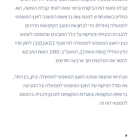
קבלת טיוטת דוח הביקורת וביתר שאת לאחר קבלת הטיוטה, הוא
החליט באותו חודש למנות צוות בראשות המשנה ליועץ המשפטי
לממשלה (אזרחי) כדי לבחון את המצב הקיים ואת הדרכים
להגברת ההנחיה והפיקוח על כלל התובעים שהוסמכו לשמש
נציגי היועץ המשפטי לממשלה לפי סעיף 12(א)(1)(ב) לחוק סדר
הדין הפלילי [נוסח משולב], התשמ"ב-1982. הצוות התבקש
למסור את המלצותיו תוך ארבעה חודשים.
מן הראוי שהצוות שמינה היועץ המשפטי לממשלה יבחן, בין היתר,
את מודל הפיקוח של היועץ המשפטי לממשלה על התביעה
ברשויות המקומיות ובוועדות המקומיות לתכנון ולבנייה בהתאם
לממצאי דוח זה.
♦