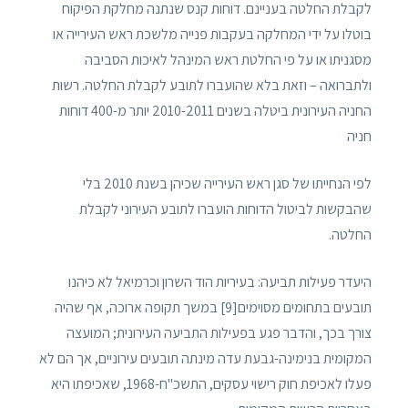
לקבלת החלטה בעניינם. דוחות קנס שנתנה מחלקת הפיקוח
בוטלו על ידי המחלקה בעקבות פנייה מלשכת ראש העירייה או
מסגניתו או על פי החלטת ראש המינהל לאיכות הסביבה
ולתברואה – וזאת בלא שהועברו לתובע לקבלת החלטה. רשות
החניה העירונית ביטלה בשנים 2010-2011 יותר מ-400 דוחות
חניה
לפי הנחייתו של סגן ראש העירייה שכיהן בשנת 2010 בלי
שהבקשות לביטול הדוחות הועברו לתובע העירוני לקבלת
החלטה.
היעדר פעילות תביעה: בעיריות הוד השרון וכרמיאל לא כיהנו
תובעים בתחומים מסוימים[9] במשך תקופה ארוכה, אף שהיה
צורך בכך, והדבר פגע בפעילות התביעה העירונית; המועצה
המקומית בנימינה-גבעת עדה מינתה תובעים עירוניים, אך הם לא
פעלו לאכיפת חוק רישוי עסקים, התשכ"ח-1968, שאכיפתו היא