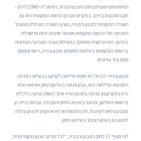
המשפטיים שעניינם חוק התכנון והבניה, התשכ"ה-1965 (להלן –
חוק התכנון והבנייה). במקרים שבהם הרשות המקומית היא גם
הוועדה המקומית לתכנון ולבנייה, תובעי הוועדה הם חלק ממערך
התביעה של הרשות המקומית ואפשר שתהיה זהות פרסונלית
ביניהם
.
דוח הביקורת מתמקד בפעילות מערך התביעה העירונית
ברשויות המקומיות בשלושה תחומים: תכנון ובנייה, רישוי עסקים
וחוקי עזר עירוניים.
תכנון ובנייה: לבנייה לא חוקית ופלישה לקרקע בבעלות המדינה
השפעות שליליות רבות, ובהן פגיעה בשלטון החוק ושימוש שלא
כדין במקרקעין; פגיעה בתכנון הפיזי ארוך הטווח; פגיעה כלכלית
ברשויות השלטון, ופגיעה באיכות החיים והסביבה. עברות בנייה הן
מטבען גלויות לעין כול, ולכן התמודדות לא אפקטיבית עמן עלולה
לפגוע גם באמון הציבור בשלטון החוק.
לפי סעיף 17 לחוק התכנון והבנייה, "לכל מרחב תכנון מקומי תהיה