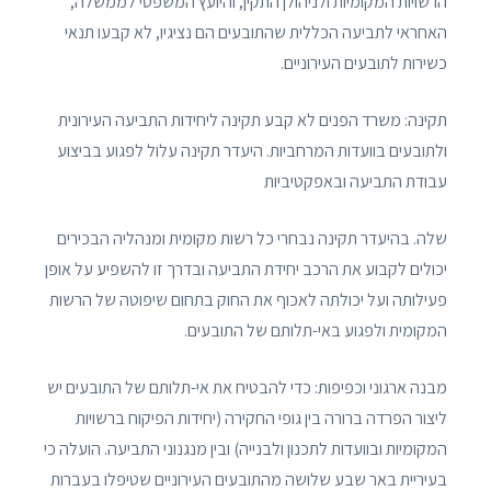
הרשויות המקומיות ולניהולן התקין, והיועץ המשפטי לממשלה,
האחראי לתביעה הכללית שהתובעים הם נציגיו, לא קבעו תנאי
כשירות לתובעים העירוניים.
תקינה: משרד הפנים לא קבע תקינה ליחידות התביעה העירונית
ולתובעים בוועדות המרחביות. היעדר תקינה עלול לפגוע בביצוע
עבודת התביעה ובאפקטיביות
שלה. בהיעדר תקינה נבחרי כל רשות מקומית ומנהליה הבכירים
יכולים לקבוע את הרכב יחידת התביעה ובדרך זו להשפיע על אופן
פעילותה ועל יכולתה לאכוף את החוק בתחום שיפוטה של הרשות
המקומית ולפגוע באי-תלותם של התובעים.
מבנה ארגוני וכפיפות: כדי להבטיח את אי-תלותם של התובעים יש
ליצור הפרדה ברורה בין גופי החקירה (יחידות הפיקוח ברשויות
המקומיות ובוועדות לתכנון ולבנייה) ובין מנגנוני התביעה. הועלה כי
בעיריית באר שבע שלושה מהתובעים העירוניים שטיפלו בעברות