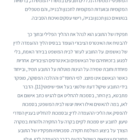
המשפטי לממשלה נכללים תובעים במשרדי הממשלה, ברשויות
המקומיות ובוועדות המקומיות לתכנון ולבנייה, והם מטפלים
בנושאים כגון תכנון ובנייה, רישוי עסקים ואיכות הסביבה.
תפקידו של התובע הוא לנהל את ההליך הפלילי ובתוך כך
להבטיח את האינטרס הציבורי העומד בבסיס הליך ההעמדה לדין
של נאשמים. על התובע לעזור לבית המשפט בבירור האמת, בלי
לפגוע בזכויותיהם של הנאשמים ובאינטרסים הציבוריים. אחריות
מיוחדת וחובת שמירה על הגינות מוטלות על התובע תמיד, ובייחוד
כאשר הנאשם אינו מיוצג. לפי החסד"פ וההלכה הפסוקה, מופקד
בידי התובע שיקול דעת שלטוני בעל אופי שיפוטי[11]. הדבר
מתבטא, בין היתר, בסמכות להחליט אם להגיש כתב אישום אם
לאו, במה להאשים ואילו ראיות יוגשו לבית המשפט; בסמכות
להפסיק את הליכי ההעמדה לדין; ובסמכות להחליט בעניין הסדרי
טיעון. לתובע יש סמכות לקיים בקרה על החקירה ולהורות במקרה
הצורך על ביצוע השלמת חקירה. סמכויותיו ותפקידיו של התובע
מחייבים עצמאות בשיקול הדעת בדבר ההעמדה לדין, ועליו