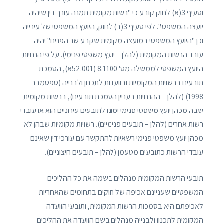
וסעיף 3(א) לחוק קובע כי "רשות מקומית תמנה עורך דין שיהיה
יועצה המשפטי". לפי סעיף 3(ב) לחוק, היועץ המשפטי של עירייה
וכן "היועץ המשפטי במועצה מקומית שקבע שר הפנים" יהיה
עובד הרשות המקומית (להלן – יועץ משפטי פנימי). על פי הנחיות
היועץ המשפטי לממשלה מס' 8.1100 (52.001א), הסמכת
תובעים ברשויות המקומיות ובוועדות לתכנון ולבנייה (ספטמבר
1998) (להלן – ההנחיות בעניין הסמכת תובעים), ברשות מקומית
שבה מכהן יועץ משפטי פנימי ימונו לתובעים עירוניים הוא או עובדי
רשות אחרים (להלן – תובעים פנימיים). רשויות מקומיות שבהן לא
מכהן יועץ משפטי פנימי רשאיות להתקשר עם עורכי דין שאינם
עובדי הרשות כתובעים מטעמן (להלן – תובעים חיצוניים).
תובעי הרשות המקומית מנהלים בשמה את כל ההליכים
המשפטיים שעניינם אכיפה של חוקים בתחומים שהאחריות
לאכיפתם היא בסמכות הרשות המקומית, ותובעי הוועדה
המקומית לתכנון ולבנייה מנהלים בשם הוועדה את ההליכים