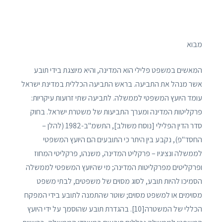
מבוא
המאשים במשפט פלילי הוא המדינה, והיא מיוצגת בידי תובע
אשר מנהל את התביעה. בראש התביעה הכללית במדינת ישראל
עומד היועץ המשפטי לממשלה. לתביעה שתי זרועות עיקריות:
פרקליטות המדינה ומערך התביעות של משטרת ישראל. בחוק
סדר הדין הפלילי [נוסח משולב], התשמ"ב-1982 (להלן –
החסד"פ), נקבע בין היתר כי התובעים הם היועץ המשפטי
לממשלה ונציגיו – פרקליט המדינה, משנהו, פרקליטי המחוז
ופרקליטים מפרקליטות המדינה; מי שהיועץ המשפטי לממשלה
הסמיכו להיות תובע, לסוג מסוים של משפטים, לבתי משפט
מסוימים או למשפט מסוים; שוטר שהתמנה לתובע בידי המפקח
הכללי של המשטרה[10]. בהגדרת תובע שהוסמך על ידי היועץ