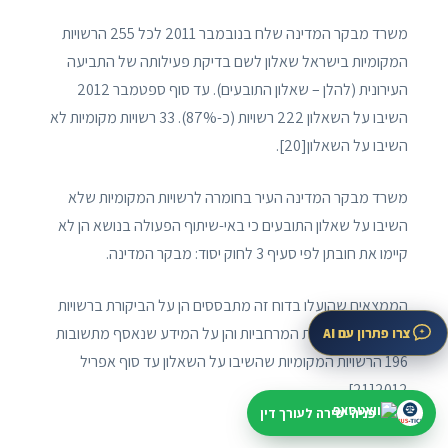
משרד מבקר המדינה שלח בנובמבר 2011 לכל 255 הרשויות
המקומיות בישראל שאלון לשם בדיקת פעילותה של התביעה
העירונית (להלן – שאלון התובעים). עד סוף ספטמבר 2012
השיבו על השאלון 222 רשויות (כ-87%). 33 רשויות מקומיות לא
השיבו על השאלון[20].
משרד מבקר המדינה העיר בחומרה לרשויות המקומיות שלא
השיבו על שאלון התובעים כי באי-שיתוף הפעולה בנושא הן לא
קיימו את חובתן לפי סעיף 3 לחוק יסוד: מבקר המדינה.
הממצאים שהועלו בדוח זה מתבססים הן על הביקורת ברשויות
המקומיות ובוועדות המרחביות והן על המידע שנאסף מתשובות
צרו פתרון עם AI
196 הרשויות המקומיות שהשיבו על השאלון עד סוף אפריל
2012[21].
פניה ישירה לעורך דין