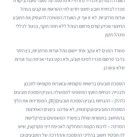
הוועדה המרחבית גליל מזרחי לא פרסמה עד מועד סיום הביקורת
מכרז לבחירת תובע חיצוני חדש לפי ההוראות שנקבעו בנוהל
ועדות מרחביות. לא זו אף זו, הוועדה המשיכה להעסיק את התובע
החיצוני שכיהן קודם פרסום הנוהל ללא חוזה תקף, בניגוד לכללי
מינהל תקין.
משרד הפנים לא עקב אחר יישום נוהל ועדות מרחביות, בין היתר
בדבר פרסום מכרז למינוי תובע, ולא נקט צעדי אכיפה נגד ועדות
שלא עשו כן.
הסמכת תובעים ברשויות מקומיות ובוועדות מקומיות לתכנון
ולבנייה: הנחיות היועץ המשפטי לממשלה בעניין הסמכת תובעים
(להלן – ההנחיות בעניין הסמכת תובעים)[8], המסדירות את הליך
הסמכת התובעים ועקרונותיו, לא עודכנו בשנים האחרונות
בהתחשב בתמורות שחלו במשרד המשפטים ובפרקליטות
המדינה – לרבות הקמת המחלקה לאכיפת דיני מקרקעין, שיש
לה תפקיד חשוב בהליכי ההסמכה וההדרכה של התובעים וכן