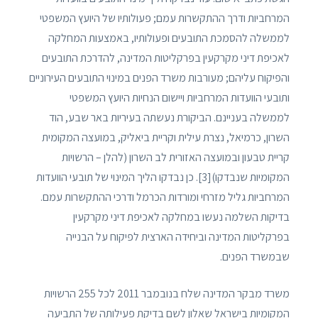
המרחביות ודרך ההתקשרות עמם; פעולותיו של היועץ המשפטי
לממשלה להסמכת התובעים ופעולותיו, באמצעות המחלקה
לאכיפת דיני מקרקעין בפרקליטות המדינה, להדרכת התובעים
והפיקוח עליהם; מעורבות משרד הפנים במינוי התובעים העירוניים
ותובעי הוועדות המרחביות ויישום הנחיות היועץ המשפטי
לממשלה בעניינם. הביקורת נעשתה בעיריות באר שבע, הוד
השרון, כרמיאל, נצרת עילית וקריית ביאליק, במועצה המקומית
קריית טבעון ובמועצה האזורית לב השרון (להלן – הרשויות
המקומיות שנבדקו)[3]. כן נבדקו הליך המינוי של תובעי הוועדות
המרחביות גליל מזרחי ומורדות הכרמל ודרכי ההתקשרות עמם.
בדיקות השלמה נעשו במחלקה לאכיפת דיני מקרקעין
בפרקליטות המדינה וביחידה הארצית לפיקוח על הבנייה
שבמשרד הפנים.
משרד מבקר המדינה שלח בנובמבר 2011 לכל 255 הרשויות
המקומיות בישראל שאלון לשם בדיקת פעילותה של התביעה