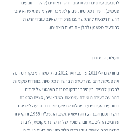
לתובעים עירוניים הוא או עובדי רשות אחרים (להלן – תובעים
פנימיים). רשויות מקומיות שבהן לא מכהן יועץ משפטי שהוא עובד
הרשות רשאיות להתקשר עם עורכי דין שאינם עובדי הרשות
כתובעים מטעמן (להלן – תובעים חיצוניים).
פעולות הביקורת
בחודשים יולי 2011 עד פברואר 2012 בדק משרד מבקר המדינה
את פעילות התביעה העירונית ברשויות מקומיות ובוועדות מקומיות
לתכנון ולבנייה. בין היתר נבדקו המבנה הארגוני של יחידות
התביעה העירונית ומידת עצמאותן המקצועית; סוגיית הסמכת
התובעים העירוניים; הפעולות שביצעו יחידות התביעה לאכיפת
חוק התכנון והבנייה, חוק רישוי עסקים, התשכ"ח-1968, וחוקי עזר
עירוניים החלים בתחום שיפוטה של הרשות המקומית, לרבות
הגשת כתבי אישום. עוד נבדקו הליך מינוי התובעים בוועדות