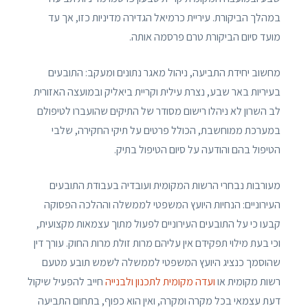
במהלך הביקורת. עיריית כרמיאל הגדירה מדיניות כזו, אך עד
מועד סיום הביקורת טרם פרסמה אותה.
מחשוב יחידת התביעה, ניהול מאגר נתונים ומעקב: התובעים
בעיריות באר שבע, נצרת עילית וקריית ביאליק ובמועצה האזורית
לב השרון לא ניהלו רישום מסודר של התיקים שהועברו לטיפולם
במערכת ממוחשבת, הכולל פרטים על תיקי החקירה, שלבי
הטיפול בהם והודעה על סיום הטיפול בתיק.
מעורבות נבחרי הרשות המקומית ועובדיה בעבודת התובעים
העירוניים: הנחיות היועץ המשפטי לממשלה וההלכה הפסוקה
קבעו כי על התובעים העירוניים לפעול מתוך עצמאות מקצועית,
וכי בעת מילוי תפקידם אין עליהם מרות זולת מרות החוק. עורך דין
שהוסמך כנציג היועץ המשפטי לממשלה לשמש תובע מטעם
רשות מקומית או
ועדה מקומית לתכנון ולבנייה
חייב להפעיל שיקול
דעת עצמאי בכל מקרה ומקרה, ואין הוא כפוף, בתחום התביעה