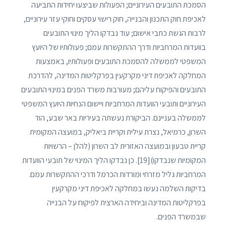
הסמכת התובעים העירוניים; הפעולות שביצעו יחידות התביעה
לאכיפת חוק התכנון והבנייה, חוק רישוי עסקים וחוקי עזר עירוניים,
לרבות הגשת כתבי אישום; עוד נבדקו הליך מינוי התובעים
בוועדות המרחביות ודרך ההתקשרות עמם; פעולותיו של היועץ
המשפטי לממשלה להסמכת התובעים ופעולותיו, באמצעות
המחלקה לאכיפת דיני מקרקעין בפרקליטות המדינה, להדרכת
התובעים והפיקוח עליהם; מעורבות משרד הפנים במינוי התובעים
העירוניים ותובעי הוועדות המרחביות ויישום הנחיות היועץ המשפטי
לממשלה בעניינם. הביקורת נעשתה בעיריות באר שבע, הוד
השרון, כרמיאל, נצרת עילית וקריית ביאליק, במועצה המקומית
קריית טבעון ובמועצה האזורית לב השרון (להלן – הרשויות
המקומיות שנבדקו)[19]. כן נבדקו הליך המינוי של תובעי הוועדות
המרחביות גליל מזרחי ומורדות הכרמל ודרכי ההתקשרות עמם.
בדיקות השלמה נעשו במחלקה לאכיפת דיני מקרקעין
בפרקליטות המדינה וביחידה הארצית לפיקוח על הבנייה
שבמשרד הפנים.