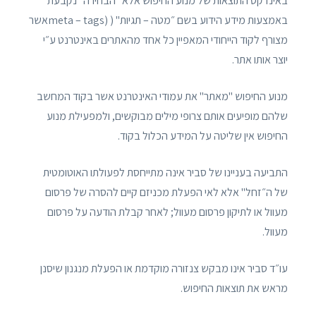
באינדקס התוצאות של מנוע החיפוש אלא ״הבחירה״ נקבעת
באמצעות מידע הידוע בשם ״מטה – תגיות" ( (meta – tagsאשר
מצורף לקוד הייחודי המאפיין כל אחד מהאתרים באינטרנט ע״י
יוצר אותו אתר.
מנוע החיפוש "מאתר" את עמודי האינטרנט אשר בקוד המחשב
שלהם מופיעים אותם צרופי מילים מבוקשים, ולמפעילת מנוע
החיפוש אין שליטה על המידע הכלול בקוד.
התביעה בעניינו של סביר אינה מתייחסת לפעולתו האוטומטית
של ה״זחל" אלא לאי הפעלת מכניזם קיים להסרה של פרסום
מעוול או לתיקון פרסום מעוול; לאחר קבלת הודעה על פרסום
מעוול.
עו״ד סביר אינו מבקש צנזורה מוקדמת או הפעלת מנגנון שיסנן
מראש את תוצאות החיפוש.