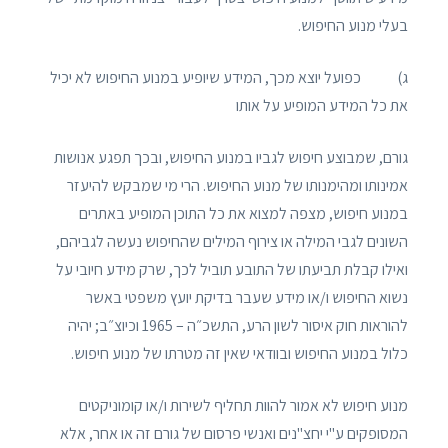
בעלי מנוע החיפוש.
ג) כפועל יוצא מכך, המידע שיופיע במנוע החיפוש לא יכיל
את כל המידע המופיע על אותו
גורם, שמבוצע חיפוש לגביו במנוע החיפוש, ובכך תפגע אנושות
אמינותו ומהימנותו של מנוע החיפוש. הרי מי שמבקש להיעזר
במנוע חיפוש, מצפה למצוא את כל התוכן המופיע באתרים
השונים לגבי המילה או צירוף המילים שהחיפוש נעשה לגביהם,
ואילו קבלת תביעתו של התובע תוביל לכך, שרק מידע חיובי על
נשוא החיפוש ו/או מידע שעבר בדיקת יועץ משפטי באשר
להוראות חוק איסור לשון הרע, התשכ״ה – 1965 וכיוצ״ב; יהיה
כלול במנוע החיפוש ובוודאי שאין זה מטרתו של מנוע חיפוש.
מנוע חיפוש לא אמור להוות תחליף לשירות ו/או קומוניקטים
המסופקים ע"י יחצ"נים ואנשי פרסום של גורם זה או אחר, אלא