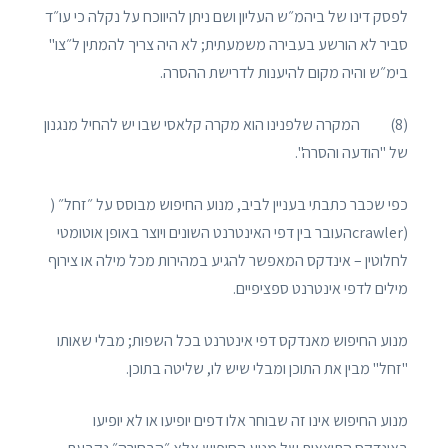
לפסק דינו של ביהמ״ש העליון ושם ניתן להיווכח על נקלה כי עו״ד
סביר לא הורשע בעבירה משמעתית; לא היה צריך להמתין ל״צו"
בימ״ש והיה מקום להיענות לדרישת ההסרה.
(8) המקרה שלפנינו הוא מקרה קלאסי שבו יש להחיל מנגנון
של "הודעה והסרה".
כפי שכבר כתבתי בעניין לביב, מנוע החיפוש מבוסס על ״זחל״ (
(crawlerהעובר בין דפי האינטרנט השונים ויוצר באופן אוטומטי
לחלוטין – אינדקס המאפשר להגיע במהירות מכל מילה או צירוף
מילים לדפי אינטרנט ספציפיים.
מנוע החיפוש מאנדקס דפי אינטרנט בכל השפות; מבלי שאותו
"זחל" מבין את התוכן ומבלי שיש לו, שליטה בתוכן.
מנוע החיפוש אינו זה שבוחר אלו דפים יופיעו או לא יופיעו