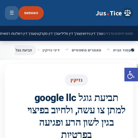
ילוג לתוכן
Jus
Tice
וואטסאפ
☰
פתיחת 
עורך דין גירושין
עורך דין פלילי
עורך דין מקרקעין
עורך דין רשלנות רפואית
תחומי חיפוש מרכזיים
עמוד הבית
מאמרים משפטיים
דיני נזיקין
פתח סרגל נגישות
נזיקין
תביעת גוגל google llc
למתן צו עשה, ולחיוב בפיצוי
בגין לשון הרע ופגיעה
בפרטיות