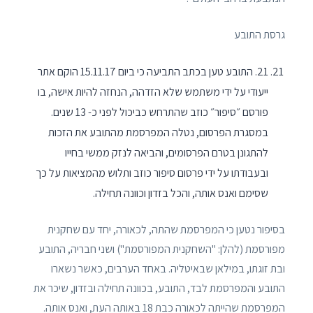
גרסת התובע
21. התובע טען בכתב התביעה כי ביום 15.11.17 הוקם אתר
ייעודי על ידי משתמש שלא הזדהה, הנחזה להיות אישה, בו
פורסם ״סיפור״ כוזב שהתרחש כביכול לפני כ- 13 שנים.
במסגרת הפרסום, נטלה המפרסמת מהתובע את הזכות
להתגונן בטרם הפרסומים, והביאה לנזק ממשי בחייו
ובעבודתו על ידי פרסום סיפור כוזב ותלוש מהמציאות על כך
שסימם ואנס אותה, והכל בזדון וכוונה תחילה.
בסיפור נטען כי המפרסמת שהתה, לכאורה, יחד עם שחקנית
מפורסמת (להלן: "השחקנית המפורסמת") ושני חבריה, התובע
ובת זוגתו, במילאן שבאיטליה. באחד הערבים, כאשר נשארו
התובע והמפרסמת לבד, התובע, בכוונה תחילה ובזדון, שיכר את
המפרסמת שהייתה לכאורה כבת 18 באותה העת, ואנס אותה.