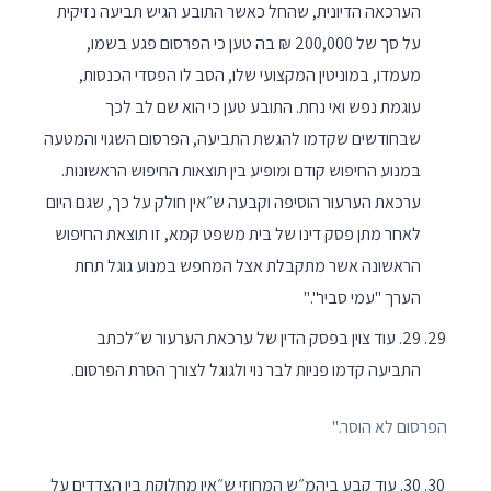
הערכאה הדיונית, שהחל כאשר התובע הגיש תביעה נזיקית
על סך של 200,000 ₪ בה טען כי הפרסום פגע בשמו,
מעמדו, במוניטין המקצועי שלו, הסב לו הפסדי הכנסות,
עוגמת נפש ואי נחת. התובע טען כי הוא שם לב לכך
שבחודשים שקדמו להגשת התביעה, הפרסום השגוי והמטעה
במנוע החיפוש קודם ומופיע בין תוצאות החיפוש הראשונות.
ערכאת הערעור הוסיפה וקבעה ש״אין חולק על כך, שגם היום
לאחר מתן פסק דינו של בית משפט קמא, זו תוצאת החיפוש
הראשונה אשר מתקבלת אצל המחפש במנוע גוגל תחת
הערך "עמי סביר"."
29. עוד צוין בפסק הדין של ערכאת הערעור ש״לכתב
התביעה קדמו פניות לבר נוי ולגוגל לצורך הסרת הפרסום.
הפרסום לא הוסר."
30. עוד קבע ביהמ״ש המחוזי ש״אין מחלוקת בין הצדדים על