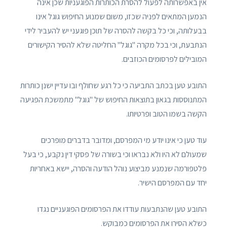
אין באפשרותה לפעול להסרת הכותרות הפוגעניות שכן אינה
הנמען המתאים לפניה שכזו, משום שמנוע החיפוש גוגל אינו
בבעלותה, וכי כל בקשה להסרה של תוכן פוגעני יש להעביר לידי
הנתבעת, וכי בכל מקרה "גוגל" החליטה שלא להסיר הקישורים
המובילים לפרסומים הכוזבים.
התובע טען בכתב התביעה כי כל רגע שחולף ובו עדיין ישנן כותרות
המתנוססות בגאון בתוצאות החיפוש של "גוגל" מתמשכת הפגיעה
הקשה בשמו הטוב ופרטיותו.
עוד טען כי אינו יודע מי המפרסם, ומדובר בדברים מופרכים
שמעולם לא היו ולא נבראו וכי בשורה של פסקי דין נקבע, כי בעל
פלטפורמה שנמנע מביצוע נוהל הודעה והסרה, יישא באחריות
יחד עם המפרסם הישיר.
התובע טען שהנתבעות עודדו את הפרסומים הפוגעניים נגדו
כשלא הסירו את הפרסומים כמבוקש.