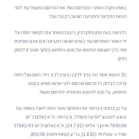
באותו מקרה האתר המפרסם הסיר את הפרסום המעוול עוד לפני
הגשת התביעה והתביעה הוגשה רק נגד גוגל.
הדגשתי בעת מתן פסק הדין, כי גם המאמר וגם הקישור הוסרו על
ידי האתר המפרסם עוד בטרם הוגשה התביעה והם אינם מופיעים
יותר בדף תוצאות החיפוש של מנוע החיפוש (מתוך סעיף 6 לפסק
הדין).
(5) הנושא אשר היה צריך לדון בו בענין לביב היה: האם גוגל היתה
צריכה לבדוק כל פרסום ופרסום לפני שהוא מופיע במנוע
החיפוש, על מנת להימנע מהפנייה לפרסום מעוול.
על כן, בחנתי בין היתר את הפסיקה אשר היתה ידועה באותה עת
בנוגע למנגנון "הודעה והסרה", ובין היתר, ת״א (שלום כ״ס)
7830/00 ארנון נ׳ אלישי (14.7.02); ת״א (שלום ת״א) 37692/03
סודרי נ׳ שטלרויד (1.8.05); בר״ע (מחוזי חיפה) 850/06,