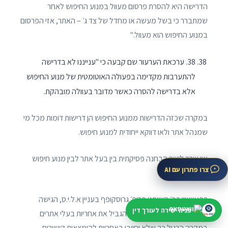
הדרישה היא להסרת פרסום מעוול במנוע החיפוש לאחר
שמתברר כי בשל מעשה או מחדל של צד ג׳ – האתר, אזי הפרסום
במנוע החיפוש הוא מעוול."
38. ערכאת הערעור שם קבעה כי "ענייננו לא בדרישה
להתערבות מקדימה בפעולה האוטומטית של מנוע החיפוש
אלא בדרישה להסרה כאשר מדובר בעוולה מובהקת.
במקרה שכזה הדרישות ממנוע החיפוש הן דרישות דומות מכל מי
שמנהל אתר ולאו דווקא ייחודית למנוע חיפוש.
אין צורך ליצור הבחנה פסיקתית בין בעל אתר לבין מנוע חיפוש
צרו פתרון עם AI
בעניין זה.
כפי שציין כב׳ השופט פרופ׳ גרוסקופף בעניין א.ל.י.ס, הגישה
פניה ישירה לעורך דין
המקובלת כיום בעולם היא להגביל את אחריות בעלי אתרים
במקרה הרגיל כך שלא יחויבו באחריות להימצאות קישורים