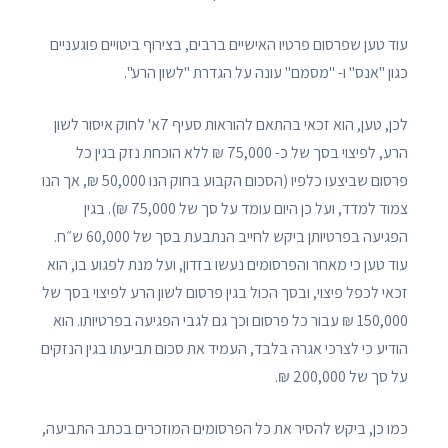
עוד טען שפרסום פרטיו האישיים ברבים, בצירוף ביטויים פוגעניים
כגון "אנס" ו- "מסמם" עונה על הגדרת "לשון הרע".
לכן, טען, הוא זכאי בהתאם להוראות סעיף 7א' לחוק איסור לשון
הרע, לפיצוי בסך של כ- 75,000 ₪ ללא הוכחת נזק בגין כל
פרסום שביצעו כלפיו (הסכום הקבוע בחוק הנו 50,000 ₪, אך הנו
צמוד למדד, ועל כן היום עומד על סך של 75,000 ₪). בגין
הפגיעה בפרטיותן ביקש לחייב הנתבעת בסך של 60,000 ש״ח.
עוד טען כי מאחר והפרסומים נעשו בזדון, ועל מנת לפגוע בו, הוא
זכאי לכפל פיצוי, ובסך הכול בגין פרסום לשון הרע לפיצוי בסך של
150,000 ₪ עבור כל פרסום וכך גם לגבי הפגיעה בפרטיותו. הוא
הודיע כי לצרכי אגרה בלבד, העמיד את סכום תביעתו בגין הנזקים
על סך של 200,000 ₪.
כמו כן, ביקש להסיר את כל הפרסומים המוזכרים בכתב התביעה,