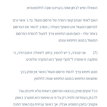
השאלה שיש לבחון אותה בענייננו שונה לחלוטין והיא:
האם לאחר שנתבקשה הסרה של פרסום מעוול. צד ג׳ אשר גרם
לפרסום המעוול אינו משתף פעולה / מסרב להסיר את הפרסום
באתר שלו – האם מנוע החיפוש צריך לפעול להסרת הפרסום
המעוול במנוע החיפוש עצמו.
(7) אני סבורה, כי יש להשיב בחיוב לשאלה זו ומבהירה, כי
מסקנה זו שמורה ל"מקרי קיצון" כמו המקרה שלפנינו.
מנוע חיפוש צריך להסיר פרסום מעוול כאשר אין ספק בכך
שתוצאת החיפוש במנוע החיפוש שגויה לחלוטין.
ככל שקיים ספק בנכונות הפרסום; רשאית (ולא חייבת) גוגל
לדבוק בעמדתה ולפיה רק על פי צו שיפוטי היא תתערב באופן
אקטיבי בתוכן המופיע אצלה. אך כאשר עניינית גם האתר הפנה