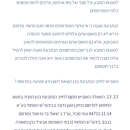
לטענות התובע וכל סעד של ציווי או פיצוי, צריכים להיות מכוונים
כלפי המפרסמים.
הנתבעת טענה כי אי צירוף המפרסמים מהווה פגם מהותי. צירופם
נדרש לא רק משום שהם עלולים להיפגע מסעד ההסרה
המבוקש, אלא גם משום שהם הגורמים המתאימים להשיב
לטענות התובע לגבי תוכן הפרסומים. הנתבעת טענה שאין להטיל
עליה חובה להסיר את הפרסומים כאשר היא אינה יכולה להכריע
בדבר חוקיותם.
האם יש לחייב הנתבעת בגין הוצאת לשון הרע ופגיעה בפרטיות ?
23. השאלה האם יש מקום לחייב הנתבעת בגין הפניה במנוע
החיפוש לפרסום מזיק נטען נדונה בביהמ״ש המחוזי בע״א
44711-11-14 עמי סביר, עו״ד נ׳ שאול בר נוי ואח׳ (פורסם
בנבו). ביהמ״ש המחוזי (כבוד השופטת אביגיל כהן כתוארה