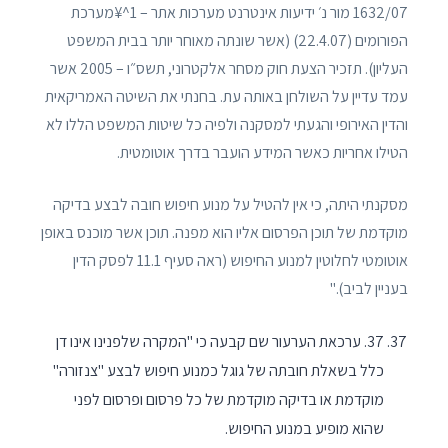
1632/07 מור נ׳ ידיעות אינטרנט מערכות אתר – 1^¥מערכת
הפורומים (22.4.07) (אשר שונתה מאוחר יותר בבית המשפט
העליון). תזכיר הצעת חוק מסחר אלקטרוני, תשס״ו – 2005 אשר
עמד עדיין על השולחן באותה עת. בחנתי את השיטה האמריקאית
והדין האירופי והגעתי למסקנה ולפיה כל שיטות המשפט הללו לא
הטילו אחריות כאשר המידע הועבר בדרך אוטומטית.
מסקנתי היתה, כי אין להטיל על מנוע חיפוש חובה לבצע בדיקה
מוקדמת של תוכן הפרסום אליו הוא מפנה. תוכן אשר מוכנס באופן
אוטומטי לחלוטין למנוע החיפוש (ראה סעיף 11.1 לפסק הדין
בעניין לביב)."
37. ערכאת הערעור שם קבעה כי "המקרה שלפנינו אינו דן
כלל בשאלת חובתה של גוגל כמנוע חיפוש לבצע "צנזורה"
מוקדמת או בדיקה מוקדמת של כל פרסום ופרסום לפני
שהוא מופיע במנוע החיפוש.