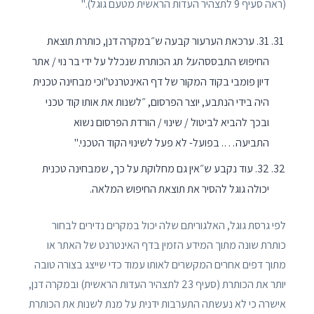
(ראה סעיף 9 לתצהיר העדות הראשית מטעם גוגל)."
31. ערכאת הערעור קבעה ש״במקרה דנן, כותרת תוצאת
החיפוש התבססה
על
תג הכותרת שנכלל על ידי בר נוי / אתר
דיון פומבי בקוד המקור של דף האינטרנט"וכי מבחינה טכנית
היה בידי הנתבע, יוצר הפרסום, ״לשנות את אותו קוד טכני
ובכך להביא לביטול / שינוי / הורדת הפרסום נשוא
התביעה…. בפועל- לא פעל לשינוי הקוד הטכני."
32. עוד נקבע ש״אין גם מחלוקת על כך, שמבחינה טכנית
יכולה גוגל להסיר את תוצאת החיפוש המלאה.
לפי גרסת גוגל, האלגוריתם שלה יכול במקרים נדירים לבחור
כותרת שונה מתוך המידע הזמין בדף האינטרנט של האתר או
מתוך דפים אחרים המקשרים לאותו עמוד כדי שייצג בצורה טובה
יותר את הכותרת (סעיף 23 לתצהיר העדות הראשית) ובמקרה דנן,
אישרה כי לא נעשתה התערבות ידנית על מנת לשנות את הכותרת