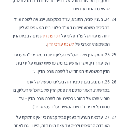
דאז), דן בערעור התובע על דחיית תביעתו נגד הנתבעת שם,
שהיא גם הנתבעת שם.
24. בעניין סביר, התובע, עו״ד במקצועו, ייצג את לשכת עו״ד
בהליכים משמעתיים נגד עו״ד פלוני. בית המשפט העליון
דחה ערעורו של עו״ד פלוני על
הכרעת דין
שניתנה בבית הדין
המשמעתי הארצי של
לשכת עורכי הדין
.
25. פסק הדין של ביהמ״ש העליון נפתח במשפט: "המערער
הינו עורך דין, אשר הורשע בחמש פרשיות שונות על ידי בית
הדין המשמעתי המחוזי של לשכת עורכי הדין…".
26. הנתבע בעניין סביר היה בעלים ומפעיל של אתר
במרשתת. האתר פרסם את פסק הדין של ביהמ״ש העליון, בו
מופיע שמו של התובע כמייצג את לשכת עורכי הדין – ועד
מחוז תל אביב. ("בשם המשיב: עו״ד עמי סביר").
27. ערכאת הערעור בעניין סביר קבעה כי "אין מחלוקת על
העובדה הבסיסית ולפיה עד עצם היום הזה, היינו – גם לאחר