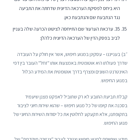
היא ביחס לפסיקת הערכאה הדיונית שדחתה את התביעה
נגד הנתבעת שם והנתבעת כאן.
35. ערכאת הערעור שם התייחסה לציטוט הכרעה שלה בעניין
לביב בפסק הדין של הערכאה הדיונית כלהלן:
״ב) בענייננו – עסקינן במנוע חיפוש, אשר אין חולק על העובדה
שדרך פעולתו היא אוטומטית באמצעות אותו "זחל" העובר בין דפי
האינטרנט השונים ומצרף בדרך אוטומטית את המידע הכלול
במנוע החיפוש.
קבלת תביעת התובע לא רק שתוביל לאפקט מצנן שיעמיד
בסכנה את קיומו של כל מנוע חיפוש – שהוא שירות חיוני לציבור
בתקופתנו, אלא תקעקע לחלוטין את כל יסודות השירות החיוני של
מנוע החיפוש.
מידע שיתווסף למנוע חיפוש יצטרך לעבור "צנזורה מוקדמת" של