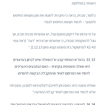
השנויה במחלוקת.
כלומר, טכנית, נראה כי ניתן היה לשנות את תוכן תוצאת החיפוש
ולמצער – להסיר תוצאת החיפוש לגמרי.
על פי עדותו של דיקמן מטעם גוגל, יש אפשרות מכנית שכזו, אך
גוגל להשקפתה סבורה, כי אפשרות שכזו היא ״רעה״ (ראה עמי
42-43 לפרוטוקול בית משפט קמא מיום 1.12.13).״
33. בהמ״ש המחוזי קבע ש״השאלה שיש לבחון בערעורים
היא שאלה משפטית עקרונית – האם הנתבעים היו צריכים
להסיר את הפרסום לאחר שהתקבלה הבקשה להסרתו.
שאלת משנה היא: האם ניתן לחייבם לשלם פיצוי לתובע; משבחרו
שלא להסיר את הפרסום לאחר קבלת ההודעה."
34. לענייננו, הקביעה הנוגעת לעניין של ערכאת הערעור שם