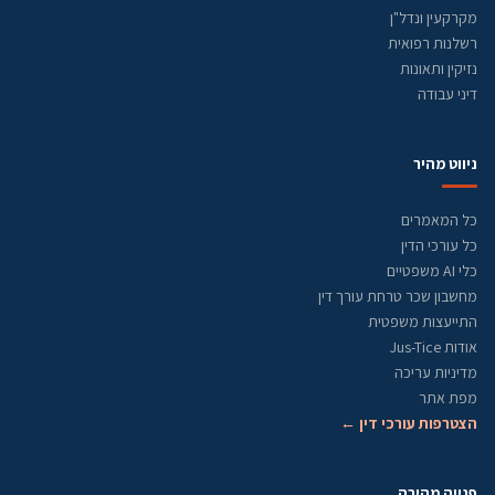
מקרקעין ונדל"ן
רשלנות רפואית
נזיקין ותאונות
דיני עבודה
ניווט מהיר
כל המאמרים
כל עורכי הדין
כלי AI משפטיים
מחשבון שכר טרחת עורך דין
התייעצות משפטית
אודות Jus-Tice
מדיניות עריכה
מפת אתר
הצטרפות עורכי דין ←
פנייה מהירה