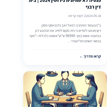
פנסיה לא שוויונית גירושין 2024 | בית
דין רבני
2024-05-18
2 דקות קריאה
ב"הבעמוד הזההרב רפאל זאב גלבנימוקי פסק
דיןנמצאנו למדים כי היה מקום לחייב את הנתבע דנן
בכתובת אשתו בסך 96990 ש"ח,*אשמה כלכלית –*פער
בכושר השתכרות*העדר…
קראו מדריך