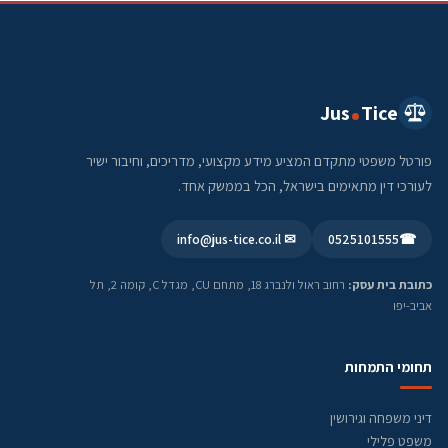
Jus
Tice
פורטל משפטי מתקדם המציע מידע מקצועי, מדריכים, וחיבור ישיר
לעורכי דין מתאימים בישראל, הכל בממשק אחד.
✉ info@jus-tice.co.il
0525101555
☎
כתובת בית עסק:
רחוב ראול ולנברג 18, מתחם CU, מגדל C, קומה 2, תל
אביב-יפו
תחומי התמחות
דיני משפחה וגירושין
משפט פלילי