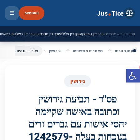
ילוג לתוכן
Jus
Tice
וואטסאפ
☰
פתיחת 
עורך דין גירושין
עורך דין פלילי
עורך דין מקרקעין
עורך דין רשלנות רפואית
תחומי חיפוש מרכזיים
עמוד הבית
מאמרים משפטיים
גירושין
פתח סרגל נגישות
גירושין
פס"ד - תביעת גירושין
וכתובה באישה שקיימה
יחסי אישות עם גברים זרים
בנוכחות בעלה 1242579-