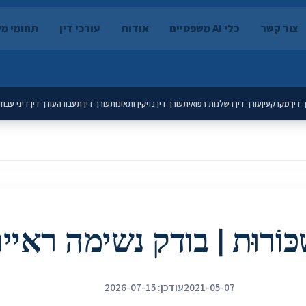
צור קשר
כלי AI משפטיים
אודות
עורכי דין
תחומי מ
 דין מקרקעין
עורך דין רשלנות רפואית
עורך דין נזיקין ותאונות
עורך דין תעבורה
עורך דין דיני עבוד
ׁכּוֹרוּת | בודק נשימה ראיי
2021-05-07
עודכן: 2026-07-15