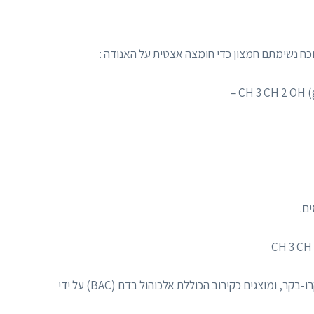
ח נשימתם חמצון כדי חומצה אצטית על האנודה :
CH 3 CH 2 OH (g)
ם.
CH 3 CH 
זרם חשמלי המיוצר על ידי תגובה זו נמדדת על ידי מיקרו-בקר, ומוצגים כקירוב הכוללת אלכוהול בדם (BAC) על ידי