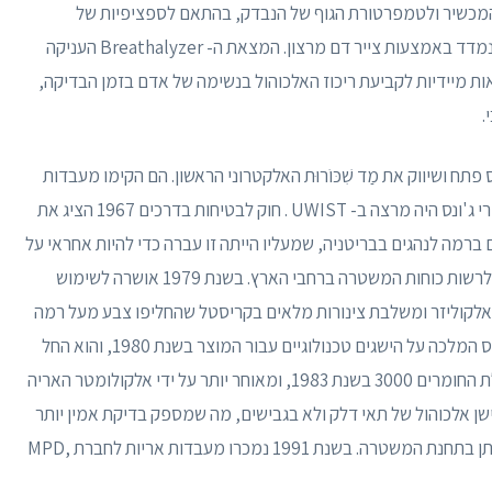
כשיר ולטמפרטורת הגוף של הנבדק, בהתאם לספציפיות של
הקריאות וכיצד הם מתואמים עם ה- BAC של האדם הנמדד באמצעות צייר דם מרצון. המצאת ה- Breathalyzer העניקה
 מיידיות לקביעת ריכוז האלכוהול בנשימה של אדם בזמן הבדיקה,
.
Duci ואת טום פארי ג'ונס פתח ושיווק את מַד שִׁכּוֹרוּת האלקטרוני הראשון. הם הקימו מעבדות
אריות ב קרדיף . דוסי היה מהנדס חשמל שכיר , וטום פרי ג'ונס היה מרצה ב- UWIST . חוק לבטיחות בדרכים 1967 הציג את
ברמה לנהגים בבריטניה, שמעליו הייתה זו עברה כדי להיות אחראי על
רכב; והציג את מכשיר הנשימה מצידי הדרך, שהועמד לרשות כוחות המשטרה ברחבי הארץ. בשנת 1979 אושרה לשימוש
לקוליזר ומשלבת צינורות מלאים בקריסטל שהחליפו צבע מעל רמה
מסוימת של אלכוהול בנשימה. מעבדות אריות זכו בפרס המלכה על הישגים טכנולוגיים עבור המוצר בשנת 1980, והוא החל
לשווק ברחבי העולם. אלקוליזר הוחלף על ידי אריה רעלת החומרים 3000 בשנת 1983, ומאוחר יותר על ידי אלקולומטר האריה
שן אלכוהול של תאי דלק ולא בגבישים, מה שמספק בדיקת אמין יותר
על המדרכה ומסיר את הצורך בביצוע דגימות דם או שתן בתחנת המשטרה. בשנת 1991 נמכרו מעבדות אריות לחברת MPD,