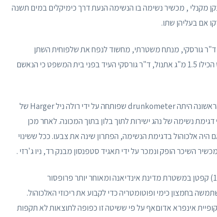
, ויליאם דאנקן מקנלי , מכשיר נשימה בו הנשימה הנעת דרך כימיקלים במים תשנה
 אם בעליהן שתו.
יה, ביקש ד"ר גורסקי, מנתח משטרתי, מחשוד לנפח את שלפוחית השתן
בכדורגל בנשימתו. מכיוון ש -2 ליטר הנשימה של האיש הכילו 1.5 מ"ג אתנול, ד"ר גורסקי העיד בפני בית המשפט כי הנאשם
בשנת 1931 המכשיר נשימה-בדיקות הדרך המעשית הראשונה היתה drunkometer שפותחה על ידי רולה ניל Harger של
גימת נשימה של נהג ישירות לתוך בלון בתוך המכונה. לאחר מכן
היה אלכוהול בדגימת הנשימה, הפתרון שינה את צבעו. ככל ששינוי
כשיר השיכר הופק ונמכר על ידי תאגיד סטפנסון מבנק רד, ניו ג'רזי .
בשנת 1954 היה רוברט פרנק בורקנשטיין (1912-2002) קפטן במשטרת מדינת אינדיאנה ומאוחר יותר פרופסור
תמשה בחמצון כימי ופוטומטריה כדי לקבוע את ריכוזי האלכוהול.
פיית אינפרא אדוםאף על פי ששיטה זו כפופה לתוצאות לא תקפות