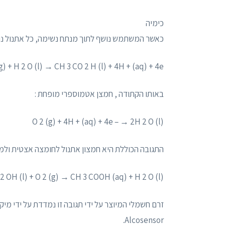
כימיה
כאשר המשתמש נושף לתוך מנתח נשימה, כל אתנול נוכ
 + H 2 O (l) → CH 3 CO 2 H (l) + 4H + (aq) + 4e –
באותו הקתודה , חמצן אטמוספרי מופחת :
O 2 (g) + 4H + (aq) + 4e – → 2H 2 O (l)
התגובה הכוללת היא חמצון אתנול לחומצה אצטית ולמי
2 OH (l) + O 2 (g) → CH 3 COOH (aq) + H 2 O (l)
Alcosensor.