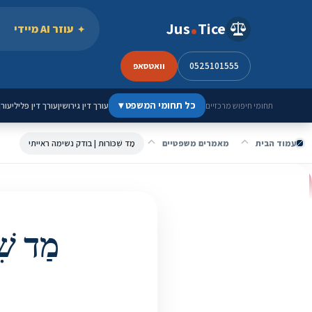
ילוג לתוכן
Jus
Tice
עוזר AI מיידי
0525101555
וואטסאפ
כל תחומי המשפט
▾
עורך דין גירושין
עורך דין פלילי
עורך
תחומי חיפוש מרכזיים
עמוד הבית
מאמרים משפטיים
מַד שִׁכּוֹרוּת | בודק נשימה ראייתי
מַד שִ