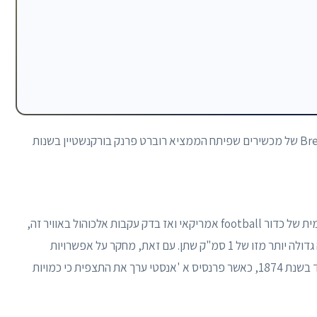
השם הוא סימן מסחרי כללי של שם המותג Breathalyzer של מכשירים שפיתח הממציא רוברט פרנק בורקנשטיין בשנות
נייר משנת 1927 שהפיק אמיל בוגן, שאסף אוויר בפנימית של כדור football אמריקאי ואז בדק עקבות אלכוהול באוויר זה,
גילה שתכולת האלכוהול של 2 ליטר אוויר שנספג הייתה גדולה יותר מזו של 1 סמ"ק שתן. עם זאת, מחקר על אפשרויות
השימוש בנשימה לבדיקת אלכוהול בגופו של האדם עוד בשנת 1874, כאשר פרנסיס א 'אנסטי ערך את התצפית כי כמויות