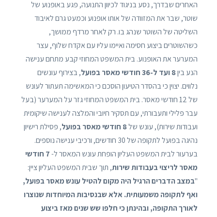
האחרים שבדרך, נסע בניגוד לכיוון התנועה, פגע באופנוע של
שוטר, שבר את המזוודה של אותו אופנוע וכמעט גרם לאיבוד
השליטה של השוטר שנהג בו. רק לאחר מרדף ממושך,
כשהשוטרים ביצוע חסימה ואיימו עליו עם אקדח שלוף, עצר
המערער את האופנוע. בית המשפט המחוזי קבע מתחם ענישה
הנע בין
8 ועד ל-36 חודשי מאסר בפועל
, בצירוף עונשים
נלווים. יצוין כי בהסדר הטיעון הוסכם כי המאשימה תעתור לעונש
של 12 חודשי מאסר. בית המשפט המחוזי גזר על המערער (בעל
עבר פלילי ותעבורתי, עם תסקיר חיובי והמלצה לענישה שיקומית
ועבודות שירות), עונש של
8 חודשי מאסר בפועל
, פסילת רישיון
נהיגה בפועל לתקופה של 30 חודשים, ורכיבי ענישה נוספים.
בערעור לבית המשפט העליון הופחת עונש המאסר ל-
7 חודשי
מאסר לריצוי בעבודות שירות
, תוך שבית המשפט העליון ציין:
"
במצב הדברים הרגיל היה מקום להטיל עונש מאסר בפועל,
ואף לתקופה משמעותית. אלא שבנסיבות המיוחדות שנוצרו
לאורך התקופה, ובהינתן כי חלפו שש שנים מאז ביצוע