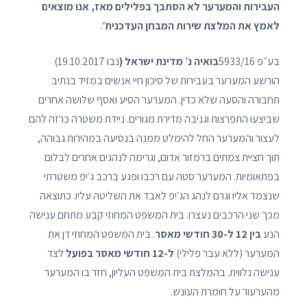
העבירות והמערער לא הסתבך בפלילים מאז, אנו מוצאים
לאמץ את המלצת שירות המבחן העדכנית
".
בע״פ 5933/16
בואיה נ׳ מדינת ישראל
(
נבו 19.10.2017)
הורשע המערער בעבירות של סיכון חיי אנשים במזיד בנתיב
תחבורה והסעה שלא כדין. המערער הסיע ואסף שלושה אחרים
שביצעו התפרצות וגניבה מדירת מגורים. ניידת משטרה כרזה להם
לעצור והמערער החל להימלט ממנה בנסיעה במהירות גבוהה,
תוך חציית צמתים ברמזור אדום, וגרימה לנהגים אחרים לבלום
בפתאומיות. המערער סטה עם רכבו ופגע ברכב ג׳יפ משטרתי
שנצמד אליו וגרם לנהג הג׳יפ לאבד את השליטה עליו. כתוצאה
מכך שני הרכבים נעצרו. בית המשפט המחוזי קבע מתחם ענישה
הנע
בין 12 ל-30 חודשי מאסר
. בית המשפט המחוזי דן את
המערער (ללא עבר פלילי)
ל-12 חודשי מאסר בפועל
לצד
ענישה נלווית. בהמלצת בית המשפט העליון, חזר בו המערער
מהערעור על חומרת העונש.