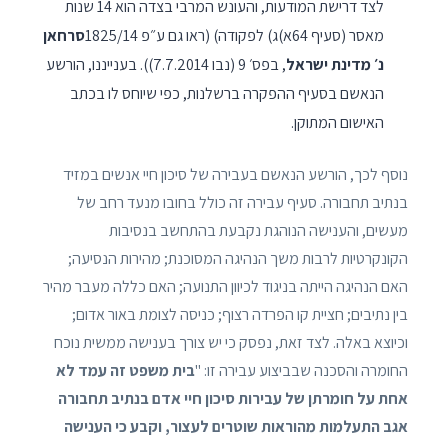
לצד דרישת המודעות, והעונש המרבי בצדה הוא 14 שנות
מאסר (סעיף 64א)ג) לפקודה) (ראו גם ע״פ 1825/14
סרחאן
נ׳ מדינת ישראל
, בפס׳ 9 (נבו 7.7.2014)). בענייננו, הורשע
הנאשם בסעיף ההפקרה ברשלנות, כפי שיוחס לו בכתב
האישום המתוקן.
נוסף לכך, הורשע הנאשם בעבירה של סיכון חיי אנשים במזיד
בנתיב תחבורה. סעיף עבירה זה כולל בחובו מנעד רחב של
מעשים, והענישה הנוהגת נקבעת בהתחשב בנסיבות
הקונקרטיות לרבות משך הנהיגה המסוכנת; מהירות הנסיעה;
האם הנהיגה הייתה בניגוד לכיוון התנועה; האם כללה מעבר מהיר
בין נתיבים; חציית קו הפרדה רצוף; כניסה לצומת באור אדום;
וכיוצא באלה. לצד זאת, נפסק כי יש צורך בענישה ממשית נוכח
החומרה והסכנה שבביצוע עבירה זו: "
בית משפט זה עמד לא
אחת על חומרתן של עבירות סיכון חיי אדם בנתיב תחבורה
אגב התעלמות מהוראות שוטרים לעצור, וקבע כי הענישה