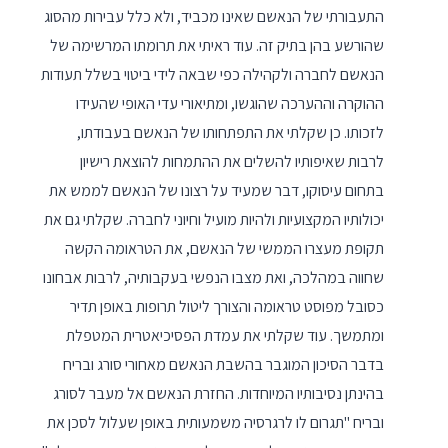
התעבורתי של הנאשם שאינו מכביד, ולא כלל עבירות מהסוג
שהורשע בהן בתיק זה. עוד ראיתי את תרומתו המרשימה של
הנאשם לחברה ולקהילה כפי שבאה לידי ביטוי בשלל תעודות
ההוקרה וההערכה שהוגשו, ומתיאורי עדי האופי שהעידו
לזכותו. כן שקלתי את התפתחותו של הנאשם בעבודתו,
לרבות שאיפותיו להשלים את ההתמחות להוצאת רישיון
בתחום עיסוקו, דבר שמעיד על רצונו של הנאשם לממש את
יכולותיו המקצועיות ולהיות מועיל וחיוני לחברה. שקלתי גם את
תקופת מעצרו הממשי של הנאשם, את הטראומה הקשה
שחווה במהלכה, ואת מצבו הנפשי בעקבותיה, לרבות אבחונו
כסובל מפוסט טראומה והצורך ליטול תרופות באופן תדיר
ומתמשך. עוד שקלתי את עמדת הפסיכיאטרית המטפלת
בדבר הסיכון המוגבר בהשבת הנאשם מאחורי סורג ובריח
בהינתן נסיבותיו המיוחדות. החזרת הנאשם אל מעבר לסורג
ובריח "תגרום לו לרגרסיה משמעותית באופן שעלול לסכן את