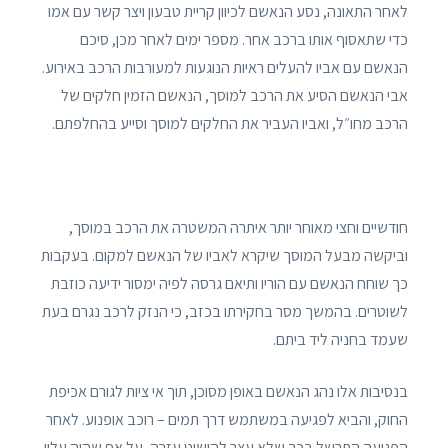
לאחר התאונה, נסע הנאשם לכיוון קריית טבעון ויצר קשר עם אמו
כדי שתאסוף אותו ברכב אחר. מספר ימים לאחר מכן, סיכם
הנאשם עם אביו להעלים ראיות הנוגעות למעורבות הרכב באירוע.
אבי הנאשם הסיע את הרכב למוסך, הנאשם הזמין חלקים של
הרכב מחו״ל, ואביו העביר את החלקים למוסך וסייע בהחלפתם.
חודשיים וחצי מאוחר יותר איתרה המשטרה את הרכב במוסך,
וביקשה מבעל המוסך שיקרא לאביו של הנאשם למקום. בעקבות
כך שוחח הנאשם עם הוריו ותיאם גרסה לפיה ימסור ידיעה כוזבת
לשוטרים. בהמשך מסר בחקירתו בכזב, כי הנזק לרכב נגרם בעת
שעמד בחניה ליד ביתם.
בנסיבות אלו נהג הנאשם באופן מסוכן, תוך אי ציות לגורם אכיפת
החוק, והביא לפגיעה במשתמש דרך תמים – רוכב אופנוע. לאחר
הפגיעה התרשל בכך שלא עצר להושיט עזרה, על אף שהיה עליו