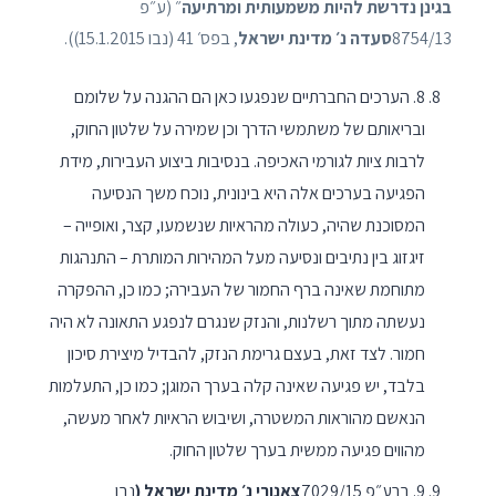
בגינן נדרשת להיות משמעותית ומרתיעה
״ (ע״פ
8754/13
סעדה נ׳ מדינת ישראל
, בפס׳ 41 (נבו 15.1.2015)).
8. הערכים החברתיים שנפגעו כאן הם ההגנה על שלומם
ובריאותם של משתמשי הדרך וכן שמירה על שלטון החוק,
לרבות ציות לגורמי האכיפה. בנסיבות ביצוע העבירות, מידת
הפגיעה בערכים אלה היא בינונית, נוכח משך הנסיעה
המסוכנת שהיה, כעולה מהראיות שנשמעו, קצר, ואופייה –
זיגזוג בין נתיבים ונסיעה מעל המהירות המותרת – התנהגות
מתוחמת שאינה ברף החמור של העבירה; כמו כן, ההפקרה
נעשתה מתוך רשלנות, והנזק שנגרם לנפגע התאונה לא היה
חמור. לצד זאת, בעצם גרימת הנזק, להבדיל מיצירת סיכון
בלבד, יש פגיעה שאינה קלה בערך המוגן; כמו כן, התעלמות
הנאשם מהוראות המשטרה, ושיבוש הראיות לאחר מעשה,
מהווים פגיעה ממשית בערך שלטון החוק.
9. ברע״פ 7029/15
צאנורי נ׳ מדינת ישראל
(
נבו