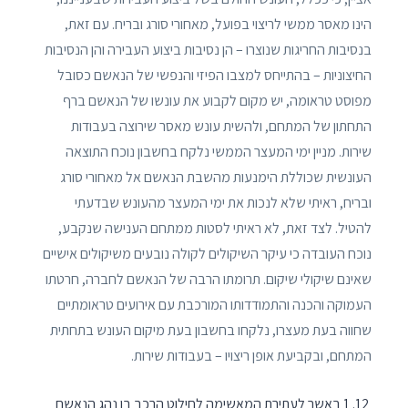
הינו מאסר ממשי לריצוי בפועל, מאחורי סורג ובריח. עם זאת,
בנסיבות החריגות שנוצרו – הן נסיבות ביצוע העבירה והן הנסיבות
החיצוניות – בהתייחס למצבו הפיזי והנפשי של הנאשם כסובל
מפוסט טראומה, יש מקום לקבוע את עונשו של הנאשם ברף
התחתון של המתחם, ולהשית עונש מאסר שירוצה בעבודות
שירות. מניין ימי המעצר הממשי נלקח בחשבון נוכח התוצאה
העונשית שכוללת הימנעות מהשבת הנאשם אל מאחורי סורג
ובריח, ראיתי שלא לנכות את ימי המעצר מהעונש שבדעתי
להטיל. לצד זאת, לא ראיתי לסטות ממתחם הענישה שנקבע,
נוכח העובדה כי עיקר השיקולים לקולה נובעים משיקולים אישיים
שאינם שיקולי שיקום. תרומתו הרבה של הנאשם לחברה, חרטתו
העמוקה והכנה והתמודדותו המורכבת עם אירועים טראומתיים
שחווה בעת מעצרו, נלקחו בחשבון בעת מיקום העונש בתחתית
המתחם, ובקביעת אופן ריצויו – בעבודות שירות.
1 באשר לעתירת המאשימה לחילוט הרכב בו נהג הנאשם