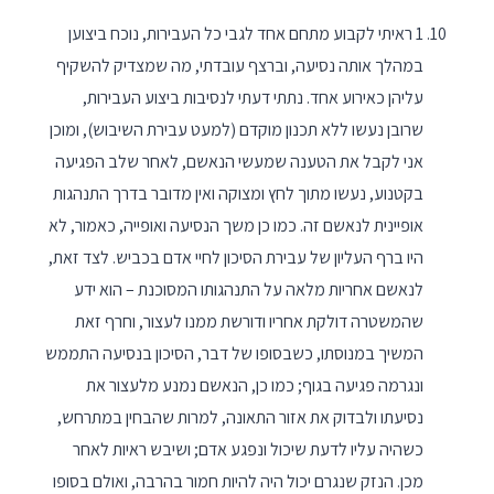
1 ראיתי לקבוע מתחם אחד לגבי כל העבירות, נוכח ביצוען
במהלך אותה נסיעה, וברצף עובדתי, מה שמצדיק להשקיף
עליהן כאירוע אחד. נתתי דעתי לנסיבות ביצוע העבירות,
שרובן נעשו ללא תכנון מוקדם (למעט עבירת השיבוש), ומוכן
אני לקבל את הטענה שמעשי הנאשם, לאחר שלב הפגיעה
בקטנוע, נעשו מתוך לחץ ומצוקה ואין מדובר בדרך התנהגות
אופיינית לנאשם זה. כמו כן משך הנסיעה ואופייה, כאמור, לא
היו ברף העליון של עבירת הסיכון לחיי אדם בכביש. לצד זאת,
לנאשם אחריות מלאה על התנהגותו המסוכנת – הוא ידע
שהמשטרה דולקת אחריו ודורשת ממנו לעצור, וחרף זאת
המשיך במנוסתו, כשבסופו של דבר, הסיכון בנסיעה התממש
ונגרמה פגיעה בגוף; כמו כן, הנאשם נמנע מלעצור את
נסיעתו ולבדוק את אזור התאונה, למרות שהבחין במתרחש,
כשהיה עליו לדעת שיכול ונפגע אדם; ושיבש ראיות לאחר
מכן. הנזק שנגרם יכול היה להיות חמור בהרבה, ואולם בסופו