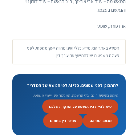
המאשימה – עו״ד אבי אור-זך; ב״כ הנאשם – עו״ד דורון נוי
והנאשם בעצמו.
ארז פורת, שופט
המידע באתר הוא מידע כללי ואינו מהווה ייעוץ משפטי. לפני
פעולה משפטית יש להתייעץ עם עורך דין.
להתכונן לפני שפונים: כלי AI לפי הנושא של המדריך
טיוטה בסיסית חינם ובלי הרשמה. המסמך אינו ייעוץ משפטי.
סימולציית בית משפט על המקרה שלכם
מכתב התראה
עורכי דין בתחום