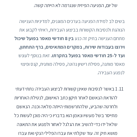
של יום, הפגיעה הפיזית שנגרמה לא הייתה קשה.
בשים לב למידת הפגיעה בערכים המוגנים, למדיניות הענישה
הנוהגת ולנסיבות הקשורות בביצוע העבירות, ראיתי לקבוע את
מתחם הענישה בתיק זה כנע
בין 8 חודשי מאסר בפועל שיכול
וירוצו בעבודות שירות, במקרים המתאימים, ברף התחתון,
ועד ל-25 חודשי מאסר בפועל בתקרתו.
זאת בנוסף לעונש
מאסר מותנה, פסילת רישיון נהיגה, פסילה מותנית, קנס ופיצוי
לנפגע העבירה.
1 באשר לנסיבות שאינן קשורות לביצוע העבירה: נתתי דעתי
להודאת הנאשם לאחר תיקון כתב האישום, לנטילת האחריות
ולחרטה שהביע, שלהתרשמותי הייתה מלאה וכנה. הנאשם
מתייסר בשל מעשיו ונאמן הוא בדבריו כי היה מוכן לעשות כל
שלאל ידו כדי להשיב את הגלגל לאחור ולמנוע את התאונה
מושא תיק זה. עוד שקלתי את עברו הפלילי הנקי ואת עברו