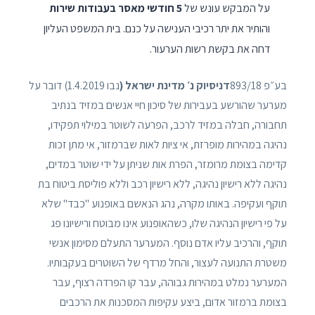
על המבקש עונש של
5 חודשי מאסר בעבודות שירות
והותיר את יתר רכיבי הענישה על כנם. בית המשפט העליון
דחה את בקשת רשות הערעור.
בע״פ 893/18
דניסיוק נ׳ מדינת ישראל
(
נבו 1.4.2019) דובר על
מערער שהורשע בעבירות של סיכון חיי אנשים במזיד בנתיב
תחבורה, חבלה במזיד לרכב, הפרעה לשוטר במילוי תפקידו,
נהיגה במהירות מופרזת, אי ציות לאות שברמזור, אי מתן זכות
קדימה בצומת מרומזר, הפרת אות שניתן על ידי שוטר במדים,
נהיגה ללא רישיון נהיגה, ללא רישיון רכב וללא פוליסת ביטוח בת
תוקף ועקיפה. באותו מקרה, נהג הנאשם באופנוע "כבד" שלא
על פי רישיון הנהיגה שלו, כשהאופנוע אינו מבוטח ורישיונו פג
תוקף, והרכיב עליו אדם נוסף. המערער התעלם מסימון אנשי
משטרת התנועה לעצור, והחל מרדף של השוטרים בעקבותיו.
המערער נמלט במהירות גבוהה, עבר קו הפרדה רצוף, עבר
בצומת ברמזור אדום, ביצע עקיפות המסכנות את הרכבים