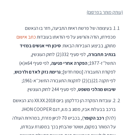
(עותק מותר בפרסום)
1. בעיצומה של פרשת ראיות התביעה, חזר בו הנאשם
מכפירתו, הודה והורשע על פי הודאתו בעובדות
כתב אישום
מתוקן, בביצוע העבירות הבאות:
סיכון חיי אנשים במזיד
בנתיב תחבורה,
לפי סעיף 332(2) לחוק העונשין,
התשל״ז-1977;
הפקרה אחרי פגיעה
, לפי סעיף 64א(א)
לפקודת התעבורה [נוסח חדש];
גרימת נזק לאדם ולרכוש
,
לפי תקנה 21(ב)(2) לתקנות התעבורה התשכ״א-1961;
שיבוש מהלכי משפט
, לפי סעיף 244 לחוק העונשין.
2. עובדות המקרה הן כדלקמן: ביום 2018.XX.XX נהג הנאשם
ברכב בבעלות אביו, מסוג ב.מ.וו, דגם JHON COOPER
(להלן:
רכב הקופר
), בכביש 70 לכיוון מזרח, במהירות העולה
על המותר במקום, ושוטר שהבחין בכך במסגרת עבודתו,