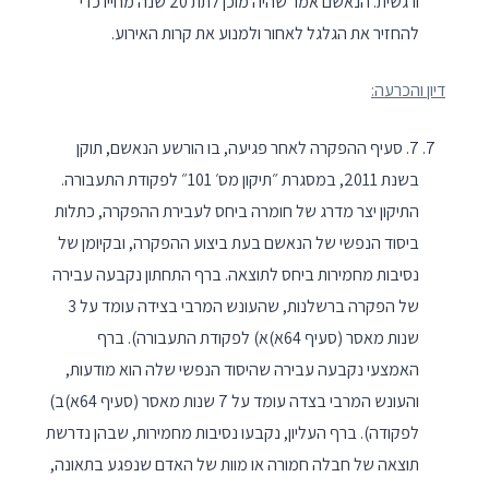
ורגשית. הנאשם אמר שהיה מוכן לתת 20 שנה מחייו כדי
להחזיר את הגלגל לאחור ולמנוע את קרות האירוע.
דיון והכרעה:
7. סעיף ההפקרה לאחר פגיעה, בו הורשע הנאשם, תוקן
בשנת 2011, במסגרת ״תיקון מס׳ 101״ לפקודת התעבורה.
התיקון יצר מדרג של חומרה ביחס לעבירת ההפקרה, כתלות
ביסוד הנפשי של הנאשם בעת ביצוע ההפקרה, ובקיומן של
נסיבות מחמירות ביחס לתוצאה. ברף התחתון נקבעה עבירה
של הפקרה ברשלנות, שהעונש המרבי בצידה עומד על 3
שנות מאסר (סעיף 64א)א) לפקודת התעבורה). ברף
האמצעי נקבעה עבירה שהיסוד הנפשי שלה הוא מודעות,
והעונש המרבי בצדה עומד על 7 שנות מאסר (סעיף 64א)ב)
לפקודה). ברף העליון, נקבעו נסיבות מחמירות, שבהן נדרשת
תוצאה של חבלה חמורה או מוות של האדם שנפגע בתאונה,