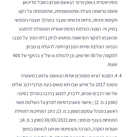
פסיכיאטרית באופן פרטי. הנאשם אובחן כסובל מדיכאון
ופוסט טראומה פעילה וסימפטומטית, שהתפתחה על רקע
תקיפות מיניות, פיזיות ורגשיות שעבר במהלך מעצרו הממשי
בתיק זה. הוצגה המלצת הפסיכיאטרית המטפלת להימנע
מהשבתו למקור הטראומה מחשש לנזק בלתי הפיך על מצבו
הנפשי. המלצת שירות המבחן הייתה להטלת צו מבחן
לתקופה של 30 חודשים, וכן להטלת צו של״צ בהיקף של 400
שעות.
4. הסנגור הגיש מסמכים אודות הנאשם: עדותו במשטרה
משנת 2017 על אירוע שבו חש מאוים בעת מרדף רכוב ואלים
של שני רכבים שניסו, לדבריו, לפגוע ברכבו במהלך נסיעה
(סומן ב.מ. 2) ; אישור מאוניברסיטת לונדון על השלמת תואר
ראשון במנהל עסקים (סומן ב.מ. 3); כתב התחייבות לתחילת
התמחות בענף פנסיוני, מיום 2021/XX/XX (סומן ב.מ. 4);
תעודות הוקרה, הערכה והצטיינות שניתנו לנאשם במשך