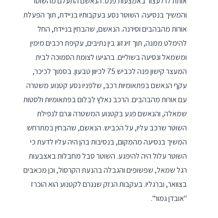
אותת לו לעצור באמצעות פנס. הנאשם התעלם מהשוטר
והמשיך בנסיעה. השוטר נסע בעקבותיו בניידת, תוך הפעלת
אורות מהבהבים וסירנה. הנאשם, שהבחין בניידת, החל
להימלט ממנה, תוך זיגזוג בין נתיבים, עקיפת רכבים מימין
ומשמאל ונסיעה בשוליים. בהגיעו לצומת הסמוכה לבית
המעצר קישון פנה לכביש 75 לכיוון טבעון. בסמוך לכיכר,
עקף הנאשם בפתאומיות רכב, שלפניו נסע קטנוע משטרה
עם אורות מהבהבים. הרכב נאלץ לבלום בפתאומיות ולסטות
שמאלה, והנאשם פגע בקטנוע המשטרה וגרם לנפילת
השוטר שרכב עליו, על הכביש. הנאשם, שהבחין במתרחש
המשיך בנסיעה מהמקום, בנסיבות בהן היה עליו לדעת כי
השוטר עלול היה להיפגע. השוטר סבל מחבלות באצבעות
רגל שמאל, שפשופים והגבלה בהנעת הקרסול, וכן מכאבים
בצוואר, וברגליו. בעקבות הנזק שנגרם לקטנוע הוא הוכרז
"אובדן גמור".