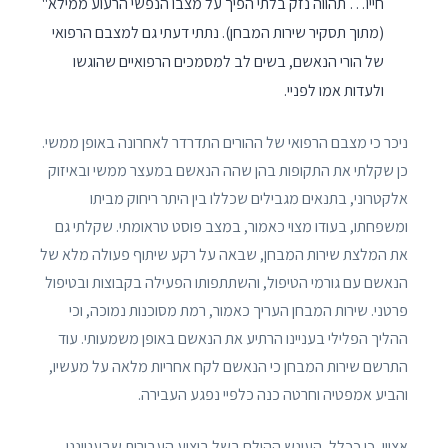
חייו… תהווה נזק בלתי הפיך על מצבו הנפשי הרעוע ממילא"
(מתוך תסקיר שירות המבחן). נתתי דעתי גם למצבם הרפואי
של הורי הנאשם, בשים לב למסמכים הרפואיים שהוגשו
ולעדות אמו לפניי.
ניכר כי מצבם הרפואי של ההורים התדרדר לאחרונה באופן ממשי.
כן שקלתי את התקופות בהן שהה הנאשם במעצר ממשי ובאיזוק
אלקטרוני, בתנאים מגבילים שכללו בין היתר ריחוק מביתו
ומשפחתו, בעודו מצוי כאמור, במצב פוסט טראומתי. שקלתי גם
את המלצת שירות המבחן, שבאה על רקע שיתוף פעולה מלא של
הנאשם עם גורמי הטיפול, והשתתפותו הפעילה בקבוצות ובטיפול
פרטני. שירות המבחן העריך כאמור, רמת מסוכנות נמוכה, וכי
ההליך הפלילי בעניינו הרתיע את הנאשם באופן משמעותי. עוד
התרשם שירות המבחן כי הנאשם לקח אחריות מלאה על מעשיו,
והביע אמפטיה וחרטה כנה כלפיי נפגע העבירה.
אציין, כי ככלל, העונש ההולם בשל ביצוע העבירות שבענייננו,