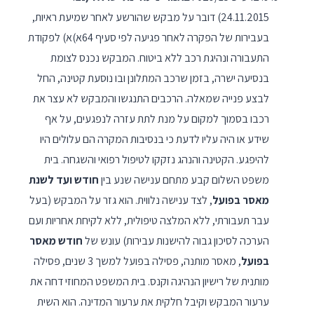
24.11.2015) דובר על מבקש שהורשע לאחר שמיעת ראיות,
בעבירות של הפקרה לאחר פגיעה לפי סעיף 64א)א) לפקודת
התעבורה ונהיגת רכב ללא ביטוח. המבקש נכנס לצומת
בנסיעה ישרה, בזמן שרכב המתלונן ובו נוסעת קטינה, החל
לבצע פנייה שמאלה. הרכבים התנגשו והמבקש לא עצר את
רכבו בסמוך למקום על מנת לתת עזרה לנפגעים, על אף
שידע או היה עליו לדעת כי בנסיבות המקרה הם עלולים היו
להיפגע. הקטינה והנהג נזקקו לטיפול רפואי והשגחה. בית
משפט השלום קבע מתחם ענישה שנע בין
חודש ועד לשנת
מאסר בפועל
, לצד ענישה נלווית. הוא גזר על המבקש (בעל
עבר תעבורתי, ללא המלצה טיפולית, ללא לקיחת אחריות ועם
הערכה לסיכון גבוה להישנות עבירות) עונש של
חודש מאסר
בפועל
, מאסר מותנה, פסילה בפועל למשך 3 שנים, פסילה
מותנית של רישיון הנהיגה וקנס. בית המשפט המחוזי דחה את
ערעור המבקש וקיבל חלקית את ערעור המדינה. הוא השית