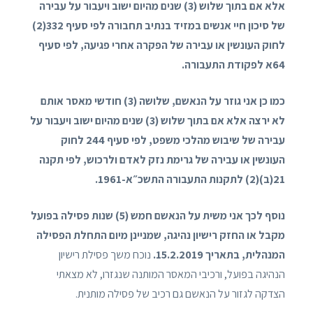
אלא אם בתוך שלוש (3) שנים מהיום ישוב ויעבור על עבירה
של סיכון חיי אנשים במזיד בנתיב תחבורה לפי סעיף 332(2)
לחוק העונשין או עבירה של הפקרה אחרי פגיעה, לפי סעיף
64א לפקודת התעבורה.
כמו כן אני גוזר על הנאשם, שלושה (3) חודשי מאסר אותם
לא ירצה אלא אם בתוך שלוש (3) שנים מהיום ישוב ויעבור על
עבירה של שיבוש מהלכי משפט, לפי סעיף 244 לחוק
העונשין או עבירה של גרימת נזק לאדם ולרכוש, לפי תקנה
21(ב)(2) לתקנות התעבורה התשכ״א-1961.
נוסף לכך אני משית על הנאשם חמש (5) שנות פסילה בפועל
מקבל או החזק רישיון נהיגה, שמניינן מיום התחלת הפסילה
המנהלית, בתאריך 15.2.2019.
נוכח משך פסילת רישיון
הנהיגה בפועל, ורכיבי המאסר המותנה שנגזרו, לא מצאתי
הצדקה לגזור על הנאשם גם רכיב של פסילה מותנית.