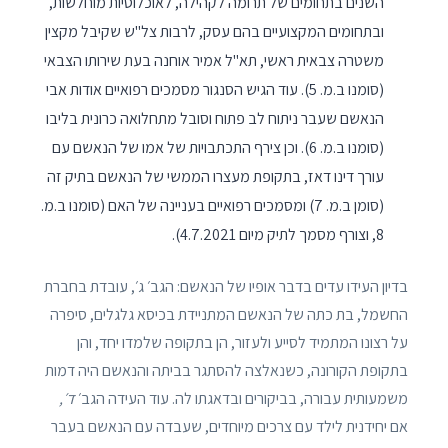
השנים בתחומים של תרומה לקהילה, לאוכלוסיות מוחלשות,
ובתחומים המקצועיים בהם עסק, לרבות צל"ש שקיבל מקצין
משטרה צבאית ראשי, תא"ל אמיר אוחנה בעת שירותו הצבאי
(סומנו ב.מ. 5). עוד הגיש הסנגור מסמכים רפואיים אודות אבי
הנאשם שעבר ניתוח לב פתוח וסובל מתחלואה כרונית בליבו
(סומנו ב.מ. 6). וכן צירף התכתבויות של אמו של הנאשם עם
עורך דינו דאז, בתקופת מעצרו הממשי של הנאשם בתיק זה
(סומן ב.מ. 7) ומסמכים רפואיים בעניינה של האם (סומנו ב.מ.
8, וצורף מסמך לתיק מיום 4.7.2021).
בדיון העידו עדים בדבר אופיו של הנאשם: הגב׳ ג׳, עובדת בחברת
החשמל, בת כתה של הנאשם המתניידת בכיסא גלגלים, סיפרה
על רצונו המתמיד לסייע ולעזור, הן בתקופה שלמדו יחד, והן
בתקופת הקורונה, כשנאלצה להסתגר בביתה והנאשם היה דמות
משמעותית עבורה, בביקורים ובדאגתו לה. עוד העידה הגב׳
ד׳,
אם יחידנית לילד עם צרכים מיוחדים, שעבדה עם הנאשם בעבר