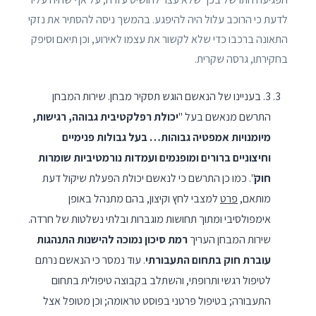
לדעת כי הרוכב עלול היה להיפגע. בהמשך ניסה להסתיר את נזקי
התאונה ברכבו כדי שלא לקשור את עצמו לאירוע, וכן תיאם וסיפק
בחקירתו, גרסה שקרית.
3. בעניינו של הנאשם הוגש תסקיר מבחן. שירות המבחן
התרשם מנאשם בעל "
יכולת רפלקטיבית גבוהה, רגישות,
מיומנויות אמפטיה גבוהות… בעל גבולות פנימיים
וחיצוניים ברורים ומופנמים ועמדות נורמטיביות שומרות
חוק
". כמו כן התרשם כי לנאשם יכולת הפעלת שיקול דעת
מותאם,
פרט
למצבי לחץ וקיצון, בהם מתנהל באופן
אימפולסיבי ומתוך תחושות מוגברות ובלתי נשלטות של חרדה.
שירות המבחן העריך
רמת סיכון נמוכה להישנות התנהגות
עוברת חוק בתחום התעבורתי
. עוד נמסר כי הנאשם נרתם
לטיפול רגשי ותרופתי, והשתלב בקבוצה טיפולית בתחום
התעבורה; בטיפול פרטני בפוסט טראומה; וכן מטופל אצל