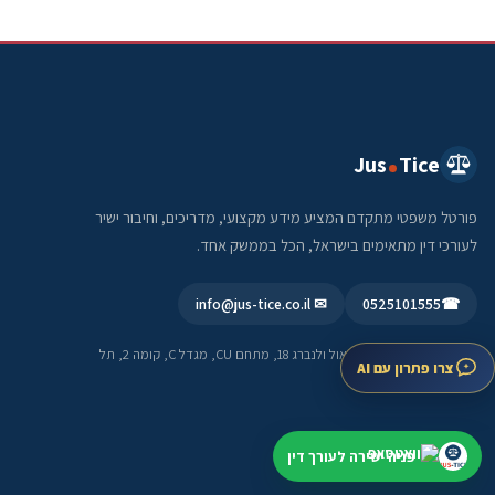
Jus
Tice
פורטל משפטי מתקדם המציע מידע מקצועי, מדריכים, וחיבור ישיר
לעורכי דין מתאימים בישראל, הכל בממשק אחד.
✉ info@jus-tice.co.il
0525101555
☎
כתובת בית עסק:
רחוב ראול ולנברג 18, מתחם CU, מגדל C, קומה 2, תל
צרו פתרון עם AI
אביב-יפו
תחומי התמחות
פניה ישירה לעורך דין