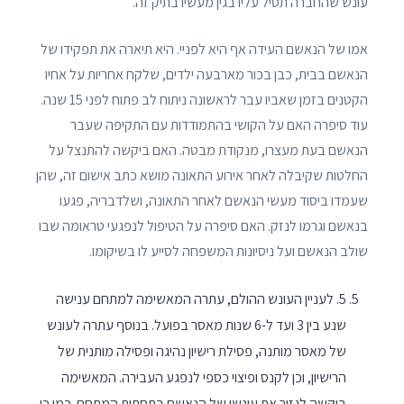
עונש שהחברה תטיל עליו בגין מעשיו בתיק זה.
אמו של הנאשם העידה אף היא לפניי. היא תיארה את תפקידו של
הנאשם בבית, כבן בכור מארבעה ילדים, שלקח אחריות על אחיו
הקטנים בזמן שאביו עבר לראשונה ניתוח לב פתוח לפני 15 שנה.
עוד סיפרה האם על הקושי בהתמודדות עם התקיפה שעבר
הנאשם בעת מעצרו, מנקודת מבטה. האם ביקשה להתנצל על
החלטות שקיבלה לאחר אירוע התאונה מושא כתב אישום זה, שהן
שעמדו ביסוד מעשי הנאשם לאחר התאונה, ושלדבריה, פגעו
בנאשם וגרמו לנזק. האם סיפרה על הטיפול לנפגעי טראומה שבו
שולב הנאשם ועל ניסיונות המשפחה לסייע לו בשיקומו.
5. לעניין העונש ההולם, עתרה המאשימה למתחם ענישה
שנע בין 3 ועד ל-6 שנות מאסר בפועל. בנוסף עתרה לעונש
של מאסר מותנה, פסילת רישיון נהיגה ופסילה מותנית של
הרישיון, וכן לקנס ופיצוי כספי לנפגע העבירה. המאשימה
ביקשה לגזור את עונשו של הנאשם בתחתית המתחם. כמו כן,