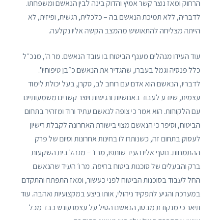
הרחוק ומאז נוצר קשר אמיץ והדוק בינה לבין הנאשם ומשפחתו.
לדבריה, ללא תמיכת הנאשם בה – כלכלית, רגשית, ופיזית, לא
הייתה מצליחה להתאושש מהמצב הקשה אליו נקלעה.
עוד העידו מנהלים מענף הביטוח בו עובד הנאשם. מר ה׳, מנכ״ל
כלל פנסיה וגמל בעברו, שהגדיר את הנאשם כ״בן טיפוחיו".
לדבריו, הנאשם הוא אדם עם רוחב לב, סקרן, בעל יכולת לימוד
עצמית, שיודע לעבוד באנושיות ורגישות ויוצר קשרים משמעותיים
עם הלקוחות. הוא אמר כי צופה לנאשם עתיד ורוד ומזהיר בתחום
הביטוח, וסיפר כי הנאשם מצוי בישורת האחרונה לקבלת רישיון
לעסוק בתחום זה, כשנותרו לו בחינות אחרונות וסיום של פרק
ההתמחות. נוסף אליו העיד שותפו, מר ו׳ – מנהל בית השקעות
ברק והבעלים של סוכנות ביטוח בחיפה. מר ו׳ העיד שהנאשם
החל לעבוד בסוכנות הביטוח לפני כעשור, ומאז התפתח והתקדם
במערכת והגיע לתפקיד ניהולי, אותו ביצע במקצועיות ואהבה. עוד
תיאר כי מנקודת מבטו, הנאשם הטיל על עצמו עונש כבד מכל