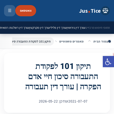
ילוג לתוכן
Jus
Tice
וואטסאפ
☰
פתיחת 
עורך דין גירושין
עורך דין פלילי
עורך דין מקרקעין
עורך דין רשלנות רפואית
תחומי חיפוש מרכזיים
עמוד הבית
מאמרים משפטיים
פתח סרגל נגישות
תיקון 101 לפקודת
התעבורה סיכון חיי אדם
הפקרה | עורך דין תעבורה
2021-07-07
עודכן: 2026-05-22