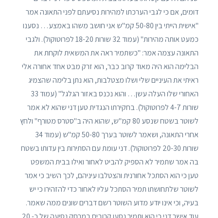
דומים, אם כי לגבי הערכתו למהירות נסיעתם לפני התאונה אמר
"אישית הייתי בין 50-80 קמ"ש אני חושב משהו באמצע… נסענו
כמעט אותה מהירות" (עמוד 32 שורות 18-20 לפרוטוקול). ולגבי
התאונה עצמה אמר: "כשתמיר ראה את המשאית לוקחת את
הבלימה הוא היה מאוד קרוב כבר, הוא זרק מבט אחד אחורה אלי
ראיתי את העיניים שלי ושלו מצטלבות, הוא נתן בלימה שהצמיג
האחורי שלו העלה עשן… והוא נכנס באזור הגלגל" (עמוד 33
שורות 4-7 לפרוטוקול). בחקירתו הנגדית טען דני שהוא לא אמר
לשוטר בשטח שנסע 80 קמ"ש, שהוא היה ב"סטרס מטורף" ולחץ
אחרי התאונה, ושאמר לשוטר בערך 50-80 קמ"ש (עמוד 34
שורות 20-30 לפרוטוקול). דני עומת עם הסתירות בין עדותו בשטח
בה אמר שתמיר לא הספיק להביט לאחור ואילו בבית המשפט
טען כי הוא הסתכל אחורנית והצטלבו עיניהם, לכך השיב כי אמר
לשוטר שלתחושתו תמיר הסתכל עליו לאחור כדי להזהירו כי יש
בעיה, וכי אינו יודע מדוע השוטר רשם דברים שונים ממה שאמר.
עוד אישר דני כי הוא ותמיר נסעו קרובים במרחק נסיעה של כ- 20