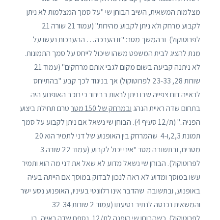
מצלמות המשאית, השיב הבוחן שי "על סמך המצלמות לא ניתן
לקבוע מרחק ולא ניתן לקבוע מהירות" (עמוד 21 שורה 21
לפרוטוקול) ובהמשך מסר: "זו הערכה… ההערכות נעשו על
מנת להציג לבית המשפט משהו שיכול לייחס על סמך התמונות.
לא ניתנה קביעה בשום מקום לגבי אותם מרחקים" (עמוד 21
שורות 28, 23-33 לפרוטוקול) אך בניגוד לכך קבע "בהתייחס
לראייה דוח צפייה שבו ניתן לראות בבירור כי רוכב האופנוע היה
בתחום שדה ראיית הנהג
ובמרחק של 150 מטר
טרם תחילת ביצוע
הפניה.." (ת/12 סעיף 4). הבוחן שי נשאל אם ניתן לקבוע על סמך
תמונת 2,3,ו-4 שהמרחק בין האופנוע של דני לתמיר הוא 20
מטרים, ובתשובה מסר "איני יכול לקבוע (עמוד 22 שורה 3
לפרוטוקול). הבוחן שי נשאל מדוע לא שאל את דני מה הוא ותמיר
עשו במוסך ומדוע לא ראה לנכון לבדוק במוסך אם הייתה בעיה
באופנוע, ובתשובה שהדבר אינו רלוונטי בעיניו, האופנוע נסע ישר
והמשאית נכנסה לנתיב נסיעתו (עמוד 2 שורות 32-34
לפרוטוקול). כשהבוחן שי הופנה לת/12, נספח שדה ראייה, בו