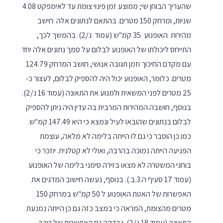
שהעריך הבוחן שי; ממוצע זמן פינוי צומת עד לאימפקט 4.08
שניות, ומרחק 150 מטרים. בהתאם לנתונים אלה חישב
מהירות האופנוע 35 קמ"ש (עמוד נ/2). בהמשך לכך,
התייחס ליכולתו של האופנוע לבלום על סמך נתונים אלה יחד
עם מקדם החיכוך וזמן תגובה אנושי, חושב המרחק 124.79
מטרים. כלומר, האופנוע יכול היה להספיק לבלום, לעצור כ-
25 מטרים לפני המשאית ולמנוע את התאונה (עמוד 16 נ/2).
בנוסף, חושבה המהירות המרבית בה עדין היה ניתן להספיק
לבלום בנתונים שהובאו לעיל ונמצא כי היא 147.49 קמ"ש.
כמו כן הוסבר כי גם לו הייתה בלימה לא מלאה, עוצמת
הפגיעה הייתה נמוכה בהרבה, ואולי לא קטלנית. יוזכר כי
בוחני המשטרה לא מצאו בזירה סימני בלימה של האופנוע
(עמוד 17 סעיף ה.3.ב.). בנוסף, נעשה חישוב המדגים את
האפשרות של האטת האופנוע ל 50 קמ"ש במרחק 150
מטרים מהצומת, המראה כי במצב כזה גם כן הייתה נמנעת
התאונה (עמוד 18 נ/2). נבדקה גם האפשרות של רוכב