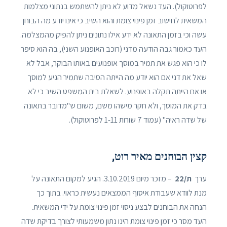
לפרוטוקול). העד נשאל מדוע לא ניתן להשתמש בנתוני מצלמות
המשאית לחישוב זמן פינוי צומת והוא השיב כי אינו יודע מה הבוחן
עשה וכי בזמן התאונה לא ידע אילו נתונים ניתן להפיק מהמצלמה.
העד כאמור גבה הודעה מדני (רוכב האופנוע השני), בה הוא סיפר
לו כי הוא פגש את תמיר במוסך אופנועים באותו הבוקר, אבל לא
שאל את דני אם הוא יודע מה הייתה הסיבה שתמיר הגיע למוסך
או אם הייתה תקלה באופנוע. לשאלת בית המשפט השיב כי לא
בדק את המוסך, ולא חקר מישהו משם, משום ש"מדובר בתאונה
של שדה ראיה" (עמוד 7 שורות 1-11 לפרוטוקול).
קצין הבוחנים מאיר רוט,
ערך
ת/22
– מזכר מיום 3.10.2019. הגיע למקום התאונה על
מנת לוודא שעבודת איסוף הממצאים נעשית כראוי. בתוך כך
הנחה את הבוחנים לבצע ניסוי זמן פינוי צומת על ידי המשאית.
העד מסר כי זמן פינוי צומת הינו נתון משמעותי לצורך בדיקת שדה