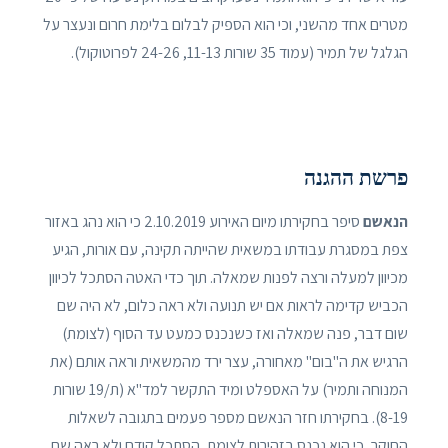
מטרים אחד מהשני, וכי הוא הספיק לבלום בלימת חרום ונעצר על
הגלגל של תמיר (עמוד 35 שורות 11-13, 24-26 לפרוטוקול).
פרשת ההגנה
הנאשם
סיפר בחקירתו מיום האירוע 2.10.2019 כי הוא נהג באזור
צפת במסגרת עבודתו במשאית שהייתה תקינה, עם אורות, הגיע
מכיוון למעלה ורצה לפנות שמאלה. תוך כדי האטה הסתכל לכיוון
הכביש קדימה לראות אם יש תנועה ולא ראה כלום, לא היה שם
שום דבר, פנה שמאלה ואז כשנכנס כמעט עד הסוף (לצומת)
הרגיש את ה"בום" מאחורה, עצר ירד מהמשאית וראה אותם (את
המנוחה ותמיר) על האספלט ומיד התקשר למד"א (ת/19 שורות
8-19). בחקירתו חזר הנאשם מספר פעמים בתגובה לשאלות
החוקר, כי הוא נכנס בזהירות לצומת, הסתכל קודם ולא ראה שם