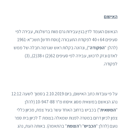
האישום
הנאשם הועמד לדין בגין עבירות גרם מוות ברשלנות, עבירה לפי
סעיפים 64 ו-40 לפקודת התעבורה [נוסח חדש] תשכ"א-1961
(להלן: "
הפקודה
"), ונהיגה בקלות ראש שגרמה חבלה של ממש
לאדם ונזק לרכוש, עבירה לפי סעיפים 62(2) ו-38(2), (3)
לפקודה.
על פי עובדות כתב האישום, ביום 2.10.2019 בסמוך לשעה 12:12
נהג הנאשם במשאית מסוג איסוזו מ"ר 10-947-88 (להלן:
"
המשאית
") בכביש ברחוב האחד עשר בעיר צפת, מכיוון כללי
צפון לכיוון דרום במטרה לפנות שמאלה בצומת T לכיוון בית ספר
נועם (להלן: "
הכביש
" ו"
הצומת
" בהתאמה). באותה העת, נהג