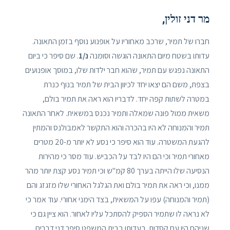
מר דני זולין,
חברו של תמיר, שרכב מאחוריו על אופנוע נוסף בזמן התאונה.
עדותו בשטח מיום התאונה הוגשה וסומנה
נ/1
. שם סיפר כי ביום
התאונה נפגש עם תמיר, שהוא חבר ילדות שלו, במוסך אופנועים
בצפת, משם הם יצאו יחד לכיוון הבית של תמיר בנוף כנרת
במטרה לשתות קפה יחד. לדבריו הוא ראה את תמיר בולם,
משאית ממול פונה שמאלה ותמיר נכנס במשאית. לאחר התאונה
תמיר והמנוחה לא היו בהכרה והוא התקשר לאמבולנס והמתין
להגעת המשטרה. עוד הוא סיפר כי נסע לא יותר מ-20 מטרים
מאחורי תמיר וכי הם היו לבד על הכביש. עוד מסר כי מהירות
הנסיעה שלו הייתה בערך 80 קמ"ש וכי תמיר נסע קצת יותר מהר
ממנו, וכי ראה את תמיר בולם ואת הגלגל האחורי שלו מזגזג והם
(תמיר והמנוחה) עפו על המשאית, בצד הימני אחורי. עוד אמר כי
לא נראה לו שתמיר הספיק להסתכל עליו לאחור. הוא ציין גם כי
שניהם היו עם קסדות. בעדותו בבית המשפט סיפר דני דברים