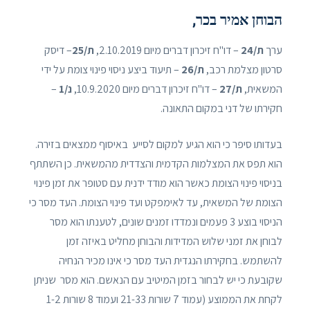
הבוחן אמיר בכר,
ערך
ת/24
– דו"ח זיכרון דברים מיום 2.10.2019,
ת/25
– דיסק
סרטון מצלמת רכב,
ת/26
– תיעוד ביצע ניסוי פינוי צומת על ידי
המשאית,
ת/27
– דו"ח זיכרון דברים מיום 10.9.2020,
נ/1
–
חקירתו של דני במקום התאונה.
בעדותו סיפר כי הוא הגיע למקום לסייע באיסוף ממצאים בזירה.
הוא תפס את המצלמות הקדמית והצדדית מהמשאית. כן השתתף
בניסוי פינוי הצומת כאשר הוא מודד ידנית עם סטופר את זמן פינוי
הצומת של המשאית, עד לאימפקט ועד פינוי הצומת. העד מסר כי
הניסוי בוצע 3 פעמים ונמדדו זמנים שונים, לטענתו הוא מסר
לבוחן את זמני שלוש המדידות והבוחן מחליט באיזה זמן
להשתמש. בחקירתו הנגדית העד מסר כי אינו מכיר הנחיה
שקובעת כי יש לבחור בזמן המיטיב עם הנאשם. הוא מסר שניתן
לקחת את הממוצע (עמוד 7 שורות 21-33 ועמוד 8 שורות 1-2