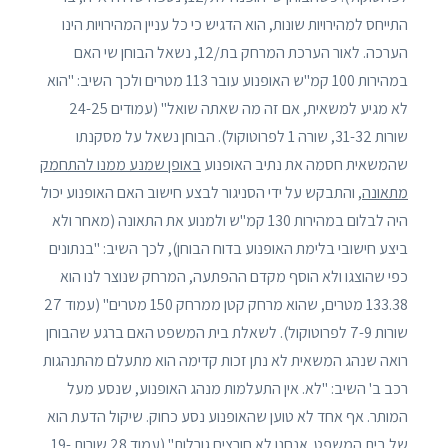
התייחס למהירויות שונות, הוא הדגיש כי כל עניין המהירויות הינו
הערכה. לאור הערכת המרחק בת/12, נשאל הבוחן שי האם
במהירות 100 קמ"ש האופנוע עובר 113 מטרים ולכך השיב: "הוא
לא מגיע למשאית, אם זה מה שאתה שואל" (עמודים 24-25
שורות 31-32, שורה 1 לפרוטוקול). הבוחן נשאל על מסקנתו
שהמשאית חסמה את נתיב האופנוע
באופן שמנע ממנו להתחמק
מתאונה
, והתבקש על ידי הסניגור לבצע חישוב האם האופנוע יכול
היה לבלום במהירות 130 קמ"ש ולמנוע את התאונה (מאחר ולא
ביצע חישובי בלימת האופנוע בדוח הבוחן), לכך השיב: "בנתונים
כפי שהוצגו ולא הוסף מקדם ההפתעה, המרחק שנוצר לנו הוא
133.38 מטרים, שהוא מרחק קטן ממרחק 150 מטרים" (עמוד 27
שורות 7-9 לפרוטוקול). לשאלת בית המשפט האם ברגע שהבוחן
רואה שנהג המשאית לא נתן זכות קדימה הוא מתעלם מהתנהגות
רכב ב' השיב: "לא. אין התעלמות מנהג האופנוע, שנסע מעל
המותר. אף אחד לא טוען שהאופנוע נסע כחוק. שיקול הדעת הוא
של בית המשפט. אנחנו לא חורצים גורלות" (עמוד 28 שורות 19-