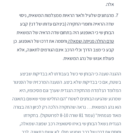
אלה.
מהנתונים שלעיל ולאור הראיות ממצלמות המשאית, ניסוי
שדה הראייה וחומרי החקירה (ביניהם עדותו של דני) קבע
הבוחן שי כי האופנוע היה בתחום שדה הראיה של המשאית
טרם החלה פנייתה שמאלה
וחסמה את דרכו של האופנוע. כן
קבע כי מצב הדרך וכלי הרכב אינם הגורמים לתאונה, אלא
פעולת אנוש של נהג המשאית.
ההגנה טענה כי הבוחן שי כשל בעבודתו לא בבדיקות שביצע
בשטח, אם כי בבדיקות שלא ביצע. הטענה המרכזית של הסניגור
המלומד הנלמדת מהחקירה הנגדית שערך וגם מסיכומיו, היא
שמרגע שהגיעו הבוחנים לשטח "הם החליטו שמי שאשם בתאונה
הוא נהג המשאית… נראה שהחקירה הלכה רק לכיוון הזה בצורה
מאוד מגמתית" (עמוד 81 שורה 8-10 לפרוטוקול). בחקירתו
הנגדית נשאל הבוחן שי באיזו סיטואציה רכב שפונה שמאלה,
וחוסם את דרכו של רכב שמגיע מולו, לא אשם בתאונה. לכך