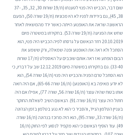
שום דבר, הכביש היה פנוי לטענתו (ת/19 שורות 30, 32, 35, 37-
38, 45), גם בירידות לפניו לא היו מכוניות (ת/19 שורה 50), הפעם
הראשונה שראה את האופנוע הייתה כאשר ירד מהמשאית לאחר
שחש את הפגיעה (ת/19 שורה 53). בחקירתו במשטרה מיום
20.10.2019 חזר הנאשם על גרסתו לפיה הכביש היה פנוי, הוא
הסתכל ולא ראה את האופנוע ופנה שמאלה, ורק ששמע את
הבום הופתע ואז ראה אותם שוכבים על האספלט (ת/17 שורות
33-40). גם בחקירתו במשטרה מיום 12.12.2019 שב על דבריו, כי
הוא הסתכל טרם הפניה והכביש היה פנוי (ת/16 שורה 54), הוא
לא יודע מאיפה בא (האופנוע) (ת/16 שורה 65-66), אם היה רואה
אותו בטוח שהיה עוצר (ת/16 שורה 56, שורה 77), אפילו אם היה
חתול היה עוצר (ת/16 שורה 91). הנאשם השיב לשאלות החוקר
בעניין הטלפון הנייד, והסביר כי הוא לא נגע בטלפון בזמן הנהיגה
(ת/16 שורה 33, שורה 95), הוא היה מרוכז בנהיגה (ת/16 שורה
49). עוד הוסיף הנאשם כי הוא מקפיד לנסוע לפי החוק (ת/16
שורה 107). בחקירתו הנגדית שוב חזר על דבריו לפיהם הוא