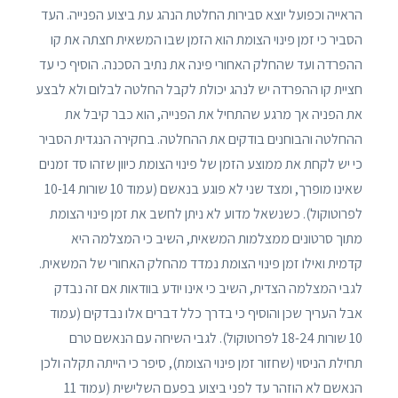
הראייה וכפועל יוצא סבירות החלטת הנהג עת ביצוע הפנייה. העד
הסביר כי זמן פינוי הצומת הוא הזמן שבו המשאית חצתה את קו
ההפרדה ועד שהחלק האחורי פינה את נתיב הסכנה. הוסיף כי עד
חציית קו ההפרדה יש לנהג יכולת לקבל החלטה לבלום ולא לבצע
את הפניה אך מרגע שהתחיל את הפנייה, הוא כבר קיבל את
ההחלטה והבוחנים בודקים את ההחלטה. בחקירה הנגדית הסביר
כי יש לקחת את ממוצע הזמן של פינוי הצומת כיוון שזהו סד זמנים
שאינו מופרך, ומצד שני לא פוגע בנאשם (עמוד 10 שורות 10-14
לפרוטוקול). כשנשאל מדוע לא ניתן לחשב את זמן פינוי הצומת
מתוך סרטונים ממצלמות המשאית, השיב כי המצלמה היא
קדמית ואילו זמן פינוי הצומת נמדד מהחלק האחורי של המשאית.
לגבי המצלמה הצדית, השיב כי אינו יודע בוודאות אם זה נבדק
אבל העריך שכן והוסיף כי בדרך כלל דברים אלו נבדקים (עמוד
10 שורות 18-24 לפרוטוקול). לגבי השיחה עם הנאשם טרם
תחילת הניסוי (שחזור זמן פינוי הצומת), סיפר כי הייתה תקלה ולכן
הנאשם לא הוזהר עד לפני ביצוע בפעם השלישית (עמוד 11