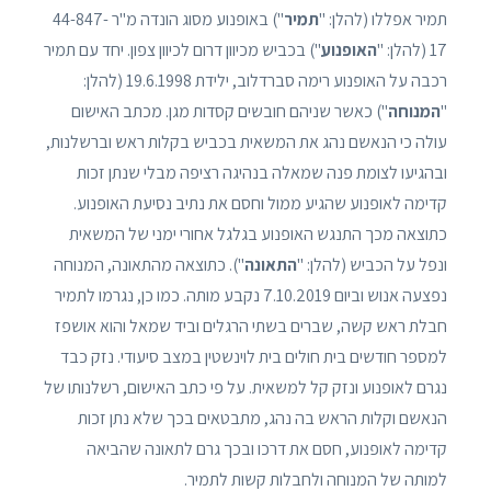
תמיר אפללו (להלן: "
תמיר
") באופנוע מסוג הונדה מ"ר 44-847-
17 (להלן: "
האופנוע
") בכביש מכיוון דרום לכיוון צפון. יחד עם תמיר
רכבה על האופנוע רימה סברדלוב, ילידת 19.6.1998 (להלן:
"
המנוחה
") כאשר שניהם חובשים קסדות מגן. מכתב האישום
עולה כי הנאשם נהג את המשאית בכביש בקלות ראש וברשלנות,
ובהגיעו לצומת פנה שמאלה בנהיגה רציפה מבלי שנתן זכות
קדימה לאופנוע שהגיע ממול וחסם את נתיב נסיעת האופנוע.
כתוצאה מכך התנגש האופנוע בגלגל אחורי ימני של המשאית
ונפל על הכביש (להלן: "
התאונה
"). כתוצאה מהתאונה, המנוחה
נפצעה אנוש וביום 7.10.2019 נקבע מותה. כמו כן, נגרמו לתמיר
חבלת ראש קשה, שברים בשתי הרגלים וביד שמאל והוא אושפז
למספר חודשים בית חולים בית לוינשטין במצב סיעודי. נזק כבד
נגרם לאופנוע ונזק קל למשאית. על פי כתב האישום, רשלנותו של
הנאשם וקלות הראש בה נהג, מתבטאים בכך שלא נתן זכות
קדימה לאופנוע, חסם את דרכו ובכך גרם לתאונה שהביאה
למותה של המנוחה ולחבלות קשות לתמיר.