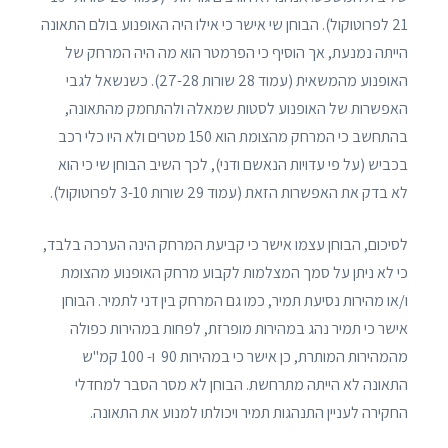
21 לפרוטוקול). הבוחן שי אישר כי אילו היה האופנוע בולם התאונה
הייתה נמנעת, אך הוסיף כי הפרמטר הוא מה היה המרחק של
האופנוע מהמשאית (עמוד 28 שורות 27-28). כשנשאל לגבי
האפשרות של האופנוע לסטות שמאלה ולהתחמק מהתאונה,
בהתחשב כי המרחק מהצומת הוא 150 מטרים ולא היו כלי רכב
בכביש (על פי עדויות הנאשם ודני), לכך השיב הבוחן שי כי הוא
לא בדק את האפשרות הזאת (עמוד 29 שורות 3-10 לפרוטוקול).
לסיכום, הבוחן עצמו אישר כי קביעת המרחק הינה הערכה בלבד,
כי לא ניתן על סמך המצלמות לקבוע מרחק האופנוע מהצומת
ו/או מהירות נסיעת תמיר, כמו גם המרחק בין דני לתמיר. הבוחן
אישר כי תמיר נהג במהירות מופרזת, לפחות במהירות כפולה
מהמהירות המותרת, כן אישר כי במהירות 90 ו- 100 קמ"ש
התאונה לא הייתה מתרחשת. הבוחן לא מסר הסבר למחדלי
החקירה לעניין התנהגות תמיר ויכולתו למנוע את התאונה.