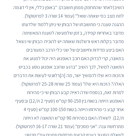
השיב(לאחר שהתחמק ממתן תשובה): "באופן כללי, אין לי דוגמה
לתת מצב כפי שאתה שואל" (עמוד 14 שורה 3 לפרוטוקול).
ההגנה טענה כי מתשובתו של הבוחן שי ניתן ללמוד שלדעתו
מדובר באחריות קפידה, בזמן שלמעשה לטענת המאשימה
מדובר בקלות ראש ורשלנות שאותה יש להוכיח. הבוחן שי נשאל
האם ביצע מדידות וחישובים של שני כלי הרכב המעורבים
בתאונה, קרי לבדוק האם רוכב האופנוע היה יכול למנוע את
התאונה למשל, לכך השיב "ברגע שרוכב אופנוע נוסע בכביש
והזכות היא שלו להמשיך ישר, מה [ה]רלוונטי לעשות את הדברים
האלה? הזכות היא שלו" (עמוד 25 שורות 25-28 לפרוטוקול).
למרות זאת, בנספח שדה ראייה קבע הבוחן שי כי מהירות
האופנוע הייתה בטווח בין 90-150 קמ"ש (סעיף 2 ת/12) ובסעיף
אחר קבע כי מהירותו הייתה בטווח 100-150 קמ"ש (סעיף 4
ת/12). לשאלה האם במהירות 90 קמ"ש התאונה לא הייתה
מתרחשת ענה: "אני מסכים" (עמוד 21 שורה 16-17 לפרוטוקול).
לשאלת הסנגור בעניין קביעת מרחקים וזמנים עפ"י סרטוני