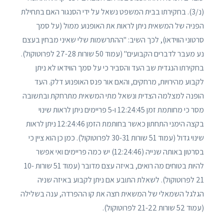
(נ/3). בחקירתו בבית המשפט נשאל על ידי הסנגור האם בתחילת
הפניה של המשאית ניתן לראות את האופנוע ממול (על סמך
סרטוני הווידאו), לכך השיב: "ההתרשמות שלי שאיני מבחין בעצם
נע מעבר לדברים הקבועים" (עמוד 50 שורות 27-28 לפרוטוקול).
בחקירתו הנגדית שב העד והסביר כי על סמך הווידאו לא ניתן
לקבוע מהירויות, מרחקים, והאם אור פנס האופנוע דלק. העד
הופנה למצלמה הצדית ונשאל מתי המשאית מתרחקת ובתשובה
מסר כי מחותמת זמן 12:24:45 ו-5 פריימים ניתן לראות שינוי
בקצה הימני התחתון כאשר בחותמת הזמן 12:24:46 ניתן לראות
שינוי גדול (עמוד 51 שורות 30-31 לפרוטוקול). כמן כן הוא ציין כי
בסרטון באותה שנייה (12:24:46) יש כמה פריימים ואי אפשר
להיות בטוחים מה רואים, באיזה עצם מדובר (עמוד 51 שורות 10-
21 לפרוטוקול). לשאלת התובע אם ניתן לקבוע באיזה שניה
הגלגל השמאלי של המשאית חצה את קו ההפרדה, ענה בשלילה
(עמוד 52 שורות 21-22 לפרוטוקול).