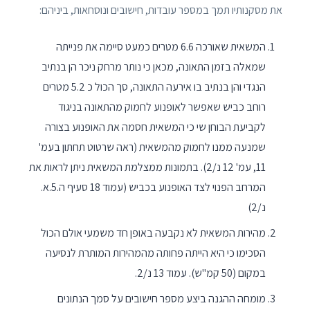
את מסקנותיו תמך במספר עובדות, חישובים ונוסחאות, ביניהם:
המשאית שאורכה 6.6 מטרים כמעט סיימה את פנייתה
שמאלה בזמן התאונה, מכאן כי נותר מרחק ניכר הן בנתיב
הנגדי והן בנתיב בו אירעה התאונה, סך הכול כ 5.2 מטרים
רוחב כביש שאפשר לאופנוע לחמוק מהתאונה בניגוד
לקביעת הבוחן שי כי המשאית חסמה את האופנוע בצורה
שמנעה ממנו לחמוק מהמשאית (ראה שרטוט תחתון בעמ'
11, עמ' 12 נ/2). בתמונות ממצלמת המשאית ניתן לראות את
המרחב הפנוי לצד האופנוע בכביש (עמוד 18 סעיף ה.5.א.
נ/2)
מהירות המשאית לא נקבעה באופן חד משמעי אולם הכול
הסכימו כי היא הייתה פחותה מהמהירות המותרת לנסיעה
במקום (50 קמ"ש). עמוד 13 נ/2.
מומחה ההגנה ביצע מספר חישובים על סמך הנתונים