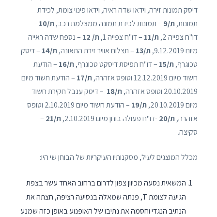
דיסק תמונות זירה, וידאו שדה ראיה, וידאו פינוי צומת, לכידת
תמונות,
ת/9
– תמונות לכידת תמונה ממצלמת רכב,
ת/10
–
דו"ח צפייה 2,
ת/11
– דו"ח צפייה 1,
ת/ 12
– נספח שדה ראייה
מיום 9.12.2019,
ת/13
– תצלום אוויר זירת התאונה,
ת/14
– דיסק
טכוגרף,
ת/15
– דו"ח תפיסת דיסקט טכוגרף,
ת/16
– הודעת
חשוד מיום 12.12.2019 וטופס אזהרה,
ת/17
– הודעת חשוד מיום
20.10.2019 וטופס אזהרה,
ת/18
– דיסק ענבל חקירת חשוד
מיום 20.10.2019,
ת/19
– הודעת חשוד מיום 2.10.2019 וטופס
אזהרה,
ת/20
-דו"ח פעולה בוחן מיום 2.10.2019,
ת/21
–
סקיצה.
מכלל המוצגים לעיל, מסקנותיו העיקריות של הבוחן שי היו:
המשאית נסעה מכיוון צפון לדרום ברחוב האחד עשר בצפת
הגיעה לצומת T, פנתה שמאלה בנסיעה רציפה, חצתה את
הנתיב הנגדי וחסמה את נתיבו של האופנוע באופן כזה שמנע