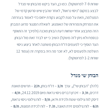
שורות 7-9 לפרוטוקול). כמו כן, העד ביקש מהבוחן שי מנדל
לבצע במקום "ניסוי נראות", לאחר שהבין שיש סרטון קדמי של
המצלמה, וזאת על מנת לקבוע נקודת ייחוס כדי לאמוד בעזרתה
את המרחק והמהירות של האופנוע. לשאלת הסנגור מדוע המבחן
הזה מתבצע אחרי שחוות דעת הבוחן מוכנה (ולפיכך זה התווסף
כנספח ולא ניתן לזה משקל) השיב כי יש לברר זאת מול הבוחן.
העד הוסיף כי לפעמים דו"ח הבוחן משתנה לאחר ביצוע ניסוי
השלמה ולפעמים לא, לא זוכר מה היה במקרה זה (עמוד 12
שורות 1-2 לפרוטוקול).
הבוחן שי מנדל
(להלן: "הבוחן שי")
,
ערך
ת/1
– דו"ח בוחן,
ת/2
– תרשים תאונת
דרכים,
ת/ 3
– זיכרון דברים ניסוי נראות מיום 24.12.2019,
ת/4
–
דיסק לוח צילומי שטח ולכידת וידאו,
ת/5
– לוח צילומי ניסוי נראות,
ת/6
– לוח צילומים זירת תאונה,
ת/ 7
– לוח לכידת תמונות,
ת/8
–