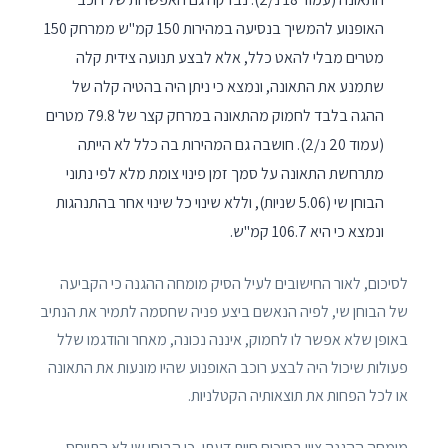
האופנוע להמשיך בנסיעה במהירות 150 קמ"ש ממרחק 150
מטרים מבלי להאט כלל, אלא לבצע תנועה צידית קלה
שתמנע את התאונה, ונמצא כי ניתן היה בהטיה קלה של
ההגה בלבד לחמוק מהתאונה במרחק קצר של 79.8 מטרים
(עמוד 20 נ/2). חושבה גם המהירות בה כלל לא הייתה
מתרחשת התאונה על סמך זמן פינוי צומת מלא לפי נתוני
הבוחן שי (5.06 שניות), וללא שינוי כל שינוי אחר בהתנהגות
ונמצא כי היא 106.7 קמ"ש.
לסיכום, לאור החישובים לעיל הסיק מומחה ההגנה כי הקביעה
של הבוחן שי, לפיה הנאשם ביצע פניה שחסמה לתמיר את הנתיב
באופן שלא אפשר לו לחמוק, איננה נכונה, מאחר והודגמו שלל
פעולות שיכול היה לבצע רוכב האופנוע שהיו מונעות את התאונה
או לכל הפחות את תוצאותיה הקטלניות.
מומחה ההגנה ציין בסיכום חוות דעתו, כי הבוחן שי לא התייחס