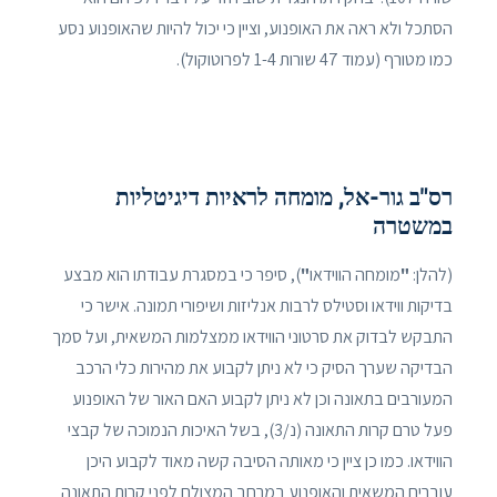
הסתכל ולא ראה את האופנוע, וציין כי יכול להיות שהאופנוע נסע
כמו מטורף (עמוד 47 שורות 1-4 לפרוטוקול).
רס"ב גור-אל, מומחה לראיות דיגיטליות
במשטרה
(להלן:
"
מומחה הווידאו
"
), סיפר כי במסגרת עבודתו הוא מבצע
בדיקות ווידאו וסטילס לרבות אנליזות ושיפורי תמונה. אישר כי
התבקש לבדוק את סרטוני הווידאו ממצלמות המשאית, ועל סמך
הבדיקה שערך הסיק כי לא ניתן לקבוע את מהירות כלי הרכב
המעורבים בתאונה וכן לא ניתן לקבוע האם האור של האופנוע
פעל טרם קרות התאונה (נ/3), בשל האיכות הנמוכה של קבצי
הווידאו. כמו כן ציין כי מאותה הסיבה קשה מאוד לקבוע היכן
עוברים המשאית והאופנוע במרחב המצולם לפני קרות התאונה