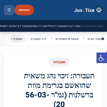
ילוג לתוכן
Jus
Tice
וואטסאפ
☰
פתיחת 
עורך דין גירושין
עורך דין פלילי
עורך דין מקרקעין
עורך דין רשלנות רפואית
תחומי חיפוש מרכזיים
עמוד הבית
מאמרים משפטיים
דיני תעבורה
פתח סרגל נגישות
תעבורה
תעבורה: זיכוי נהג משאית
שהואשם בגרימת מוות
ברשלנות (גמ"ר 56-03-
20)