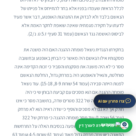
לכלל הראיות שעמדו בפניו אלא בחר להתייחס אל פנייתו של
הנאשם בלבד ולא לבדוק את התנהגות האופנוע, דבר אשר מעיד
לדעתו על חקירה מגמתית שאינה שואפת לחקר האמת אלא
לביסוס האשמה נגד הנאשם (עמוד 31 סעיף ז.5.ט. נ/2).
בחקירתו הנגדית נשאל מומחה ההגנה האם היה משנה את
מסקנותיו אילו הנאשם היה מאשר כי הבחין באופנוע ובתשובה
מסר כי לא היה משנה את מסקנתו והסביר כי זכות הקדימה אינה
מוחלטת, והואיל והאופנוע היה במרחק גדול, החלטת הנאשם
לפנות הייתה סבירה (עמוד 54 שורות 8-9, 15-18). עוד נשאל
מומחה ההגנה אם הוא מסכים עם קביעת הבוחן שי כי היה
לנאשם שדה ראייה של 322 מטרים שדה, בתשובה מסר כי אינו
צרו פתרון עם AI
חולק אך לא גם לא מסכים והוסיף כי שדה ראייה הוא לא מרחק
(עמ' 56 שורה 1) עוד מסר מומחה ההגנה כי מרחק של 322
פניה ישירה לעורך דין
מטרים הוא מרחק שאין לו השפעה בנסיבות האלה על התרחשות
התאונה כיוון שזה מרחק גדול מאוד (עמוד 61 שורות 4-5 ועמוד 63