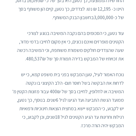
החודשית הממוצעת, כך נטען, היא בסך של כ- 16,093₪ ברוטו,
היינו כ- 12,195 ₪ נטו. לצדדים, כך נטען, קיים הון משותף בסך
של כ-3,000,000בחשבון הבנק המשותף.
עוד נטען, כי הסכומים בהם נקבה המשיבה בנוגע לצורכי
הקטינים מופרזים ואינם נכונים, כי אין מקום לחייבו בדמי מדור,
שעה שהצדדים חולקים משמורת משותפת, וכי המשיבה רכשה
את זכויותיו של המבקש בדירה תמורת סך של 480,537₪.
נוכח האמור לעיל, טען המבקש בפני בית משפט קמא, כי יש
לדחות את הבקשה בשל חוסר תום- הלב הקיצוני בו נקטה
המשיבה או לחלופין, לחייבו בסך של 400₪ עבור מזונות הקטין מ'
ממועד הגשת התביעה ועד הגיעו לגיל 6שנים. בנוסף, כך נטען,
יש לקבוע, כי המבקש יישא במחצית הוצאות חינוכיות ורפואיות
רגילות וחריגות עד הגיע הקטינים לגיל 18שנים, וכן לקבוע, כי
המבקש יהיה הורה מרכז.