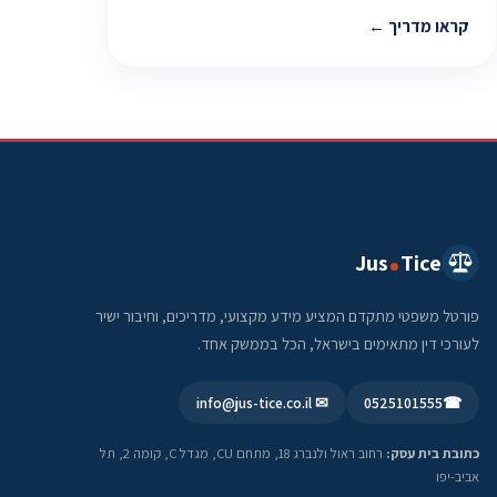
קראו מדריך
Jus
Tice
פורטל משפטי מתקדם המציע מידע מקצועי, מדריכים, וחיבור ישיר
לעורכי דין מתאימים בישראל, הכל בממשק אחד.
✉ info@jus-tice.co.il
0525101555
☎
כתובת בית עסק:
רחוב ראול ולנברג 18, מתחם CU, מגדל C, קומה 2, תל
אביב-יפו