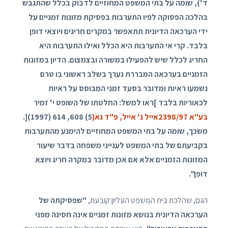
ד'), שומה על בתי המשפט המחוזיים לדבוק בכלל שהתגבש
בהלכה הפסוקה לפיו התערבות בפסיקת מזונות זמניים על
ידי הערכאה הדיונית תתאפשר במקרים חריגים ויוצאי דופן
בלבד. קרי אי התערבות היא הכלל ואילו התערבות היא
החריג לכלל שיש להפעילו במשורה ובצמצום. הדיון במזונות
הזמניים בערכאה המבררת נערך בשלב ראשוני בו טרם
נשמעו ראיות ומדובר בסעד זמני המבוסס על ראיות
לכאוריות בלבד ]ראו למשל: החלטתו של השופט י' זמיר
בע"א 2398/97אייל נ' אייל, פ"ד נא(
5) 608, 614 (1997)[.
משכך, שומה על בתי המשפט המחוזיים להימנע מהתערבות
בקביעתם של בתי המשפט לענייני משפחה בדבר שיעור
המזונות הזמניים אלא אם אכן מדובר במקרה חריג ויוצא
דופן".
הגם, שהלכת בית המשפט העליון קובעת,
"שפסיקתה של
הערכאה הדיונית בנושא מזונות זמניים אינה חסינה מפני