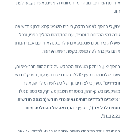
אחד מן הצדדים, וגובה דמי-המזונות הזמניים, אשר נקבעו לעת
הזו.
יצוין, כי בנוסף לאמור חזקה, כי בית משפט קמא יבחן מחדש את
גובה דמי-המזונות הזמניים, עם התקדמות ההליך בפניו, וככל
שיעלה, כי הסכום שנקבע אינו עולה בקנה אחד עם אבני-הבוחן
אותם ציין בהחלטה מושא בקשת רשות הערעור.
בנוסף יצוין, כי חלק מטענות המבקש עלולות להוות חרב-פיפיות,
שעה שלדוגמה בסעיף 20לבקשת רשות הערעור, בפרק "
רכוש
הצדדים
" נטען, כי לצדדים סך של כשלושה מיליון ₪, אשר
מושקעים בשוק-ההון, במסגרת חשבון משותף, וכי כספים אלו
"
מייצרים לצדדים רווחים נאים מדי חודש
(הכנסה חודשית
נוספת לכל צד)
", בסעיף "
התוצאה של ההחלטה מיום
",
31.12.21
במסגרתו עורך המבקש חישוב אריתמטי בנוגע לסכום שנשאר