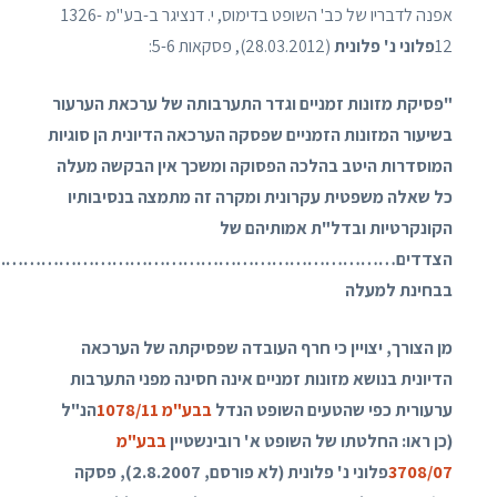
אפנה לדבריו של כב' השופט בדימוס, י. דנציגר ב-בע"מ 1326-
12
פלוני נ' פלונית
(28.03.2012), פסקאות 5-6:
"פסיקת מזונות זמניים וגדר התערבותה של ערכאת הערעור
בשיעור המזונות הזמניים שפסקה הערכאה הדיונית הן סוגיות
המוסדרות היטב בהלכה הפסוקה ומשכך אין הבקשה מעלה
כל שאלה משפטית עקרונית ומקרה זה מתמצה בנסיבותיו
הקונקרטיות ובדל"ת אמותיהם של
הצדדים………………………………………………………….
בבחינת למעלה
מן הצורך, יצויין כי חרף העובדה שפסיקתה של הערכאה
הדיונית בנושא מזונות זמניים אינה חסינה מפני התערבות
ערעורית כפי שהטעים השופט הנדל
בבע"מ 1078/11
הנ"ל
(כן ראו: החלטתו של השופט א' רובינשטיין
בבע"מ
3708/07
פלוני נ' פלונית (לא פורסם, 2.8.2007), פסקה