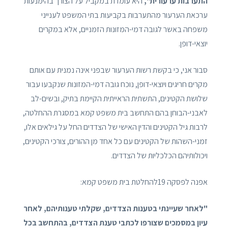
התערבות ערעורית",
היא עומדת במקביל על הצורך בהימנעות
ערכאת הערעור מהתערבות בקביעות בתי המשפט לענייני
משפחה באשר לגובה דמי-המזונות הזמניים, אלא במקרים
יוצאי-דופן.
סבור אני, כי בקשת רשות הערעור שבפני אינה נמנית עם אותם
מקרים חריגים ויוצאי-דופן, נוכח גובה דמי-המזונות שנקבעו עבור
שלושת הקטינים, התשתית הראייתית הקיימת בתיק, ובשים-לב
לאבני-הבוחן בהם התחשב בית משפט קמא במסגרת ההחלטה,
לרבות גיל הקטינים והדין האישי של הצדדים החל על גילאים אלו,
זמני-השהות של הקטינים עם כל אחד מן ההורים, צורכי הקטינים,
ויכולותיהם הכלכליות של הצדדים.
אפנה לפסקה 19להחלטת בית משפט קמא:
"לאחר שעיינתי בטענות הצדדים, שקלתי טענותיהם, לאחר
עיון במסמכים שצורפו לכתבי טענת הצדדים, בהתחשב בכל