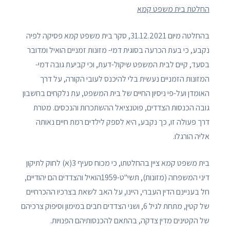
החלטת בית משפט קמא
בהחלטה מיום 31.12.2021, סקר בית משפט קמא פסיקה לפיה
נקבע, כי בעת הכרעה בסוגית דמי- מזונות זמניים הואיל ומדובר
בסעד, קיים לבית המשפט שיקול-דעת, וכי קביעת גובה דמי-
המזונות הזמניים נעשית בלי להיכנס לעובי הקורה, על דרך
האומדן ועל-פי ניסיון החיים של בית המשפט, עת נלקחים בחשבון
גובה הכנסות הצדדים, פוטנציאל ההשתכרות והנכסים. מטרת
דרך פעולה זו, כך נקבע, היא לספק לילדים רמת חיים נאותה
אליה הורגלו.
בית משפט קמא ציין בהחלטתו, כי מכוח סעיף 3(א) לחוק לתיקון
דיני המשפחה (מזונות), תשי"ט-1959הואיל והצדדים הם יהודיים,
חל בעניינם הדין העברי, היינו, על האב לשאת בצרכיו ההכרחיים
של קטין, מתחת לגיל 6, ושני הצדדים חבים במימון וסיפוק צרכיהם
של הקטינים מדין צדקה, בהתאם להכנסותיהם הפנויות.