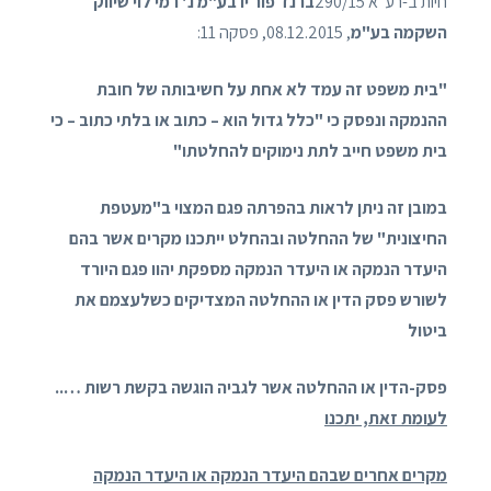
חיות ב-רע"א 290/15
ברנד פור יו בע"מ נ' רמי לוי שיווק
השקמה בע"מ
, 08.12.2015, פסקה 11:
"בית משפט זה עמד לא אחת על חשיבותה של חובת
ההנמקה ונפסק כי "כלל גדול הוא – כתוב או בלתי כתוב – כי
בית משפט חייב לתת נימוקים להחלטתו"
במובן זה ניתן לראות בהפרתה פגם המצוי ב"מעטפת
החיצונית" של ההחלטה ובהחלט ייתכנו מקרים אשר בהם
היעדר הנמקה או היעדר הנמקה מספקת יהוו פגם היורד
לשורש פסק הדין או ההחלטה המצדיקים כשלעצמם את
ביטול
פסק-הדין או ההחלטה אשר לגביה הוגשה בקשת רשות …..
לעומת זאת, יתכנו
מקרים אחרים שבהם היעדר הנמקה או היעדר הנמקה