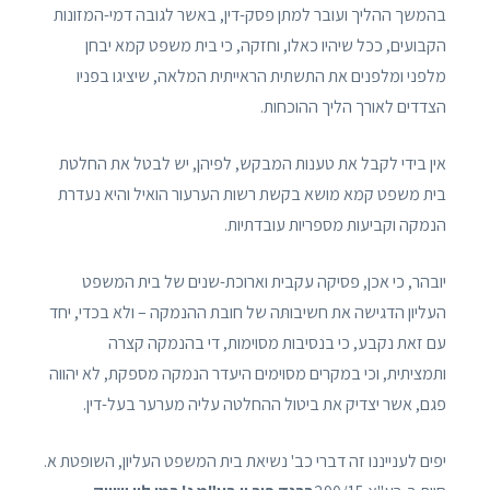
בהמשך ההליך ועובר למתן פסק-דין, באשר לגובה דמי-המזונות
הקבועים, ככל שיהיו כאלו, וחזקה, כי בית משפט קמא יבחן
מלפני ומלפנים את התשתית הראייתית המלאה, שיציגו בפניו
הצדדים לאורך הליך ההוכחות.
אין בידי לקבל את טענות המבקש, לפיהן, יש לבטל את החלטת
בית משפט קמא מושא בקשת רשות הערעור הואיל והיא נעדרת
הנמקה וקביעות מספריות עובדתיות.
יובהר, כי אכן, פסיקה עקבית וארוכת-שנים של בית המשפט
העליון הדגישה את חשיבותּה של חובת ההנמקה – ולא בכדי, יחד
עם זאת נקבע, כי בנסיבות מסוימות, די בהנמקה קצרה
ותמציתית, וכי במקרים מסוימים היעדר הנמקה מספקת, לא יהווה
פגם, אשר יצדיק את ביטול ההחלטה עליה מערער בעל-דין.
יפים לענייננו זה דברי כב' נשיאת בית המשפט העליון, השופטת א.