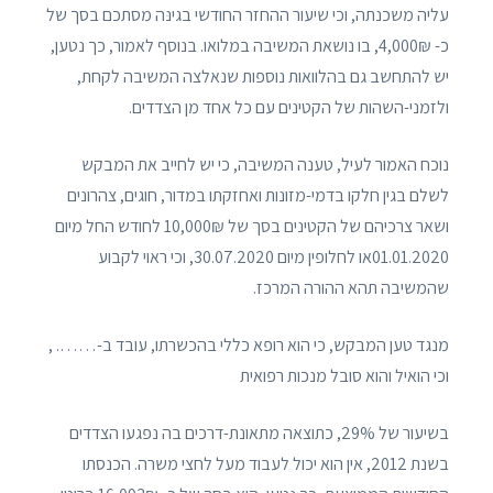
עליה משכנתה, וכי שיעור ההחזר החודשי בגינּה מסתכם בסך של
כ- 4,000₪, בו נושאת המשיבה במלואו. בנוסף לאמור, כך נטען,
יש להתחשב גם בהלוואות נוספות שנאלצה המשיבה לקחת,
ולזמני-השהות של הקטינים עם כל אחד מן הצדדים.
נוכח האמור לעיל, טענה המשיבה, כי יש לחייב את המבקש
לשלם בגין חלקו בדמי-מזונות ואחזקתו במדור, חוגים, צהרונים
ושאר צרכיהם של הקטינים בסך של 10,000₪ לחודש החל מיום
01.01.2020או לחלופין מיום 30.07.2020, וכי ראוי לקבוע
שהמשיבה תהא ההורה המרכז.
מנגד טען המבקש, כי הוא רופא כללי בהכשרתו, עובד ב-……. ,
וכי הואיל והוא סובל מנכות רפואית
בשיעור של 29%, כתוצאה מתאונת-דרכים בה נפגעו הצדדים
בשנת 2012, אין הוא יכול לעבוד מעל לחצי משרה. הכנסתו