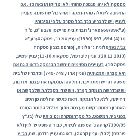
מספקת לא יהוו פגםכה מהותי ולא יצדיקו תוצאה כזו. אכן
התשובה לשאלה מהי הנמקה ראויהיכול שתשתנה מעניין
לעניין ויש להכריע בכך בכל מקרה על פי נסיבותיו
(ע"א
668/89פאר נ' חברת בית פרישמן 38בע"מ, פ"ד
מד
(4) 694, 697 (1990); ענייןסולבר, פסקה 4;
רע"א
4917/13
פלונית נ' פלונית, ]פורסם בנבו[ פסקה ז
(28.11.2013); עניין ליברפול, פסקאות 11-10; עניין שמיע,
פסקה 10).
בעניינים מסוימים תיחשב ההנמקה כראויה גם אם
היא קצרה ותמציתית
(עניין ארזי, 749-748) וכדבריו של בית
משפט זה: יש ומתחייבת החלטה המנמקת את עצמה ארוכות,
יש שנדרשת הנמקה קצרה, ויש שדי בקבלתה שלבקשה או
דחייתה, ללא כל הנמקה. וזאת כאשר החלטה מן הסוג
האחרון כמומתבקשת מעצמה מתוך מכלול החומר המונח
בפני בית המשפט. כל מקרהומקרה ונסיבותיו
שלו (בג"ץ
7390/95קרטה נ' המשנה לנשיא, כבוד השופט ש' לוין (לא
פורסם) (להלן: עניין קרטה); ראו גם: עניין רודמן, שם;
בג"ץ