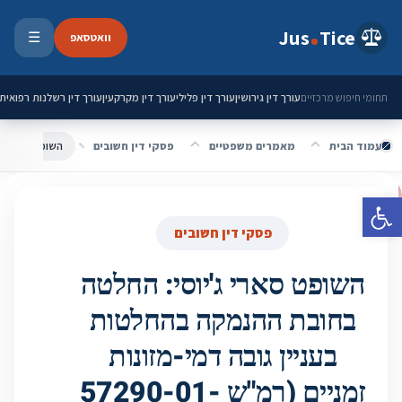
ילוג לתוכן
Jus
Tice
וואטסאפ
☰
פתיחת 
עורך דין גירושין
עורך דין פלילי
עורך דין מקרקעין
עורך דין רשלנות רפואית
תחומי חיפוש מרכזיים
עמוד הבית
מאמרים משפטיים
פסקי דין חשובים
פתח סרגל נגישות
פסקי דין חשובים
השופט סארי ג'יוסי: החלטה
בחובת ההנמקה בהחלטות
בעניין גובה דמי-מזונות
זמניים (רמ"ש 57290-01-