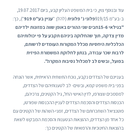
עוד ובנוסף צוין, כי בית המשפט העליון קבע, ביום 19.07.2017,
ב-בע"מ 919/15
פלוני נ' פלונית
(להלן: "
עניין בע"מ 919
"), כך:
"בגילאי 15-6חבים שני ההורים באופן שווה במזונות ילדיהם
מדין צדקה, תוך שהחלוקה ביניהם תקבע על פי יכולותיהם
הכלכליות היחסיות מכלל המקורות העומדים לרשותם,
לרבות שכר עבודה, בנתון לחלוקת המשמורת הפיזית
בפועל, ובשים לב למכלול נסיבות המקרה".
בעניינם של הצדדים נקבע, נוכח התשתית הראייתית, אשר הונחה
בפני בית משפט קמא, ובשים- לב לטענותיהם של הצדדים,
למסמכים שצורפו, לדין האישי החל, גיל הקטינים, צרכיהם,
הכנסות הצדדים והסכמת הצדדים לעניין ההכנסות שפורטו,
פוטנציאל השתכרותם של הצדדים, זמני-השהות של הקטינים עם
כל אחד מן הצדדים, ההוצאות הנטענות והסכמת המבקש לשאת
בהוצאות החינוכיות והרפואיות של הקטינים כך: