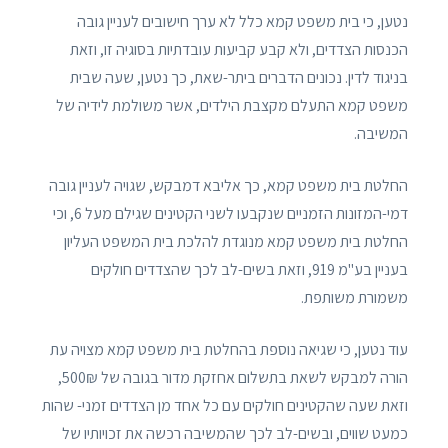
נטען, כי בית משפט קמא כלל לא ערך חישובים לעניין גובה
הכנסות הצדדים, ולא קבע קביעות עובדתיות בסוגיה זו, וזאת
בניגוד לדין. נכונים הדברים ביתר-שאת, כך נטען, שעה שבית
משפט קמא התעלם מקצבת הילדים, אשר משולמת לידיה של
המשיבה.
החלטת בית משפט קמא, כך אליבא דמבקש, שגויה לעניין גובה
דמי-המזונות הזמניים שנקבעו לשני הקטינים שגילם מעל 6, וכי
החלטת בית משפט קמא מנוגדת להלכת בית המשפט העליון
בעניין בע"מ 919, וזאת בשים-לב לכך שהצדדים חולקים
משמורת משותפת.
עוד נטען, כי שגיאה נוספת בהחלטת בית משפט קמא מצויה עת
הורה למבקש לשאת בתשלום אחזקת מדור בגובה של 500₪,
וזאת שעה שהקטינים חולקים עם כל אחד מן הצדדים זמני- שהות
כמעט שווים, ובשים-לב לכך שהמשיבה רכשה את זכויותיו של