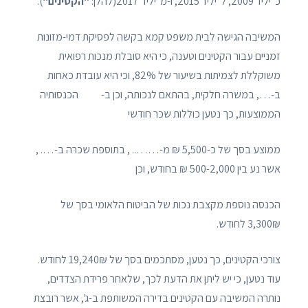
כ' יליד 2009, ל' יליד 2015, ו-מ' יליד 2017(להלן:
"הקטינים"
).
המשיבה הגישה לבית משפט קמא בקשה לפסיקת דמי-מזונות
זמניים עבור הקטינים וטענה, כי היא סובלת מנכות רפואית
משוקללת לצמיתות בשיעור של 82%, וכי היא עובדת כאחות
ב-…, במשרה חלקית, בהתאם לנכותה, וכן ב- הכנסותיה
הממוצעות, כך נטען כוללות שכר חודשי
ממוצע בסך של כ-5,500 ₪ מ-…….. , בתוספת שכרּה ב-…. ,
אשר נע בין 500-2,000 ₪ בחודש, וכן
הכנסה נוספת מקצבת נכות של הביטוח הלאומי בסך של
3,300₪ לחודש.
צורכי הקטינים, כך נטען, מסתכמים בסך של 19,240₪ לחודש.
עוד נטען, כי יש ליתן את הדעת לכך, שלאחר פרידת הצדדים,
נותרה המשיבה עם הקטינים בדירה המשותפת ב-ג', אשר רובצת