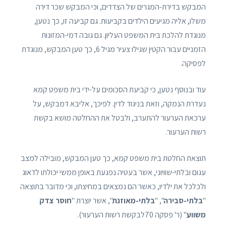
המבקש בדירת-המגרים של הצדדים, וכי המבקש שכר דירה
משלו, אליה מגיעים הילדים בקביעות. גם קביעה זו, כך נטען,
מנוגדת להלכת בית המשפט העליון. גם גובה דמי-המזונות
הזמניים עבור הקטין שגילו צעיר מגיל 6, כך טען המבקש, מנוגדת
לפסיקה.
עוד ובנוסף נטען, כי קביעת הסכומים על-ידי בית משפט קמא
נעדרת הנמקה, וזאת בניגוד לדין. לפיכך, אליבא דמבקש, על
ערכאת הערעור להתערב, ולבטל את ההחלטה מושא בקשת
רשות הערעור.
תוצאת החלטת בית משפט קמא, כך טען המבקש, מובילה למצב
עגום ובלתי-שוויוני, אשר בעטיה נפגעת באופן ממשי יכולתו לדאוג
ולכלכל את ילדיו, כאשר הם נמצאים במחיצתו, וכי מדובר בתוצאה
"
בלתי-סבירה
", "
בלתי-מאוזנת
", אשר יוצרת "
חוסר צדק
משווע
" (ר' פסקה 70לבקשת רשות הערעור).