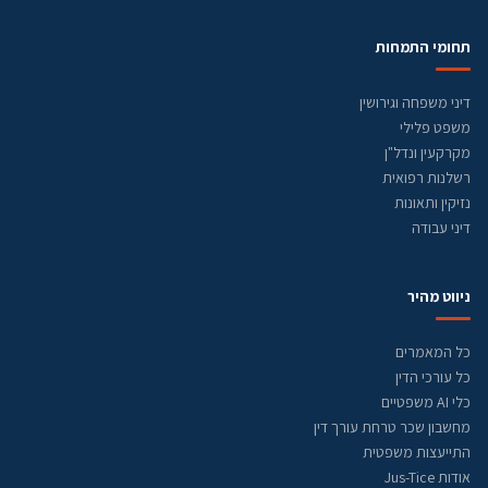
תחומי התמחות
דיני משפחה וגירושין
משפט פלילי
מקרקעין ונדל"ן
רשלנות רפואית
נזיקין ותאונות
דיני עבודה
ניווט מהיר
כל המאמרים
כל עורכי הדין
כלי AI משפטיים
מחשבון שכר טרחת עורך דין
התייעצות משפטית
אודות Jus-Tice