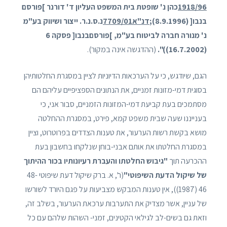
1918/96
כהן נ' שופטת בית המשפט העליון ד' דורנר ]פורסם
בנבו[ (8.9.1996);
דנ"א7709/01
נ.ס.נ.ר. ייצור ושיווק בע"מ
נ' מנורה חברה לביטוח בע"מ, ]פורסםבנבו[ פסקה 6
(16.7.2002))".
(ההדגשה אינה במקור).
הגם, שיודגש, כי על הערכאות הדיוניות לציין במסגרת החלטותיהן
בסוגית דמי-מזונות זמניים, את הנתונים הספציפיים עליהם הם
מסתמכים בעת קביעת דמי-המזונות הזמניים, סבור אני, כי
בענייננו שעה שבית משפט קמא, פירט, במסגרת ההחלטה
מושא בקשת רשות הערעור, את טענות הצדדים בפרוטרוט, וציין
במסגרת החלטתו את אותם אבני-בוחן שנלקחו בחשבון בעת
ההכרעה תוך
"גיבוש החלטתו והעברת רעיונותיו בכור ההיתוך
של שיקול הדעת השיפוטי"
(ר', א. ברק שיקול דעת שיפוטי 48-
46 (1987)), אין טענות המבקש מצביעות על פגם היורד לשורשו
של עניין, אשר מצדיק את התערבות ערכאת הערעור, בשלב זה,
וזאת גם בשים-לב לגילאי הקטינים, זמני- השהות שלהם עם כל