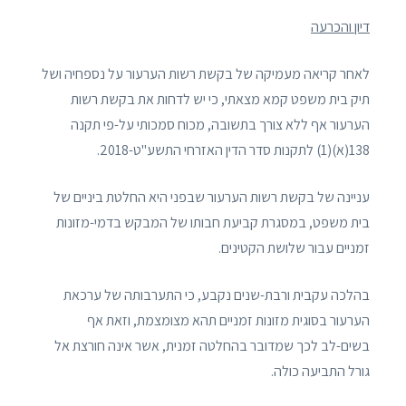
דיון והכרעה
לאחר קריאה מעמיקה של בקשת רשות הערעור על נספחיה ושל
תיק בית משפט קמא מצאתי, כי יש לדחות את בקשת רשות
הערעור אף ללא צורך בתשובה, מכוח סמכותי על-פי תקנה
138(א)(1) לתקנות סדר הדין האזרחי התשע"ט-2018.
עניינה של בקשת רשות הערעור שבפני היא החלטת ביניים של
בית משפט, במסגרת קביעת חבותו של המבקש בדמי-מזונות
זמניים עבור שלושת הקטינים.
בהלכה עקבית ורבת-שנים נקבע, כי התערבותה של ערכאת
הערעור בסוגית מזונות זמניים תהא מצומצמת, וזאת אף
בשים-לב לכך שמדובר בהחלטה זמנית, אשר אינה חורצת אל
גורל התביעה כולה.