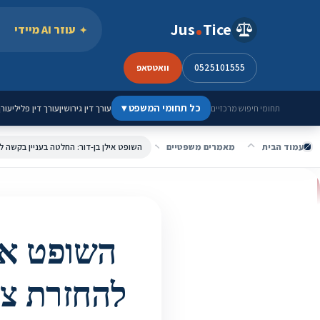
ילוג לתוכן
Jus
Tice
עוזר AI מיידי
0525101555
וואטסאפ
כל תחומי המשפט
▾
עורך דין גירושין
עורך דין פלילי
עורך
תחומי חיפוש מרכזיים
עמוד הבית
מאמרים משפטיים
השופט איל