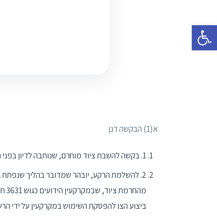
פתח סרגל נגישות
א(1) הבקשה דנן
1. בקשה להשבת ציוד מוחרם, שנותבה לדיון בפני הבוקר, לפי החלטת כבי השופטת וישינסקי מיום 5.8.21.
מהחרמת ציוד, שבמקרקעין הידועים כגוש 3631 חלקה 99 (להלן:״
ביצוע הצו להפסקת השימוש במקרקעין על ידי הרשו