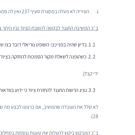
ג. העיריה לא פעלה במסגרת סעיף 237 ואין לה סמכות לקחת את הציוד.
ב״כ המשיבה התנגד לבקשה להשבת הציוד ובין היתר צי
1. בדיון שהיה בפני
כבי
השופט נוריאלי דובר בצו שה
2. כשהופנה לשאלת מקור הסמכות להחזקה בציוד עתה, טען שבוצעה הריסה של ציוד, אך אישר שהציוד נלקח על
ידי קבלן.
3. נציג הרשות התנגד להחזרת ציוד כי ידוע בוודאות שיוחזר לשטח וימכרו עמו סחורה (עמוד 4 מול שורה 5). עם זאת
28).
ב״כ המבקש ביקש להעלות את טענות נוספות במחלוק