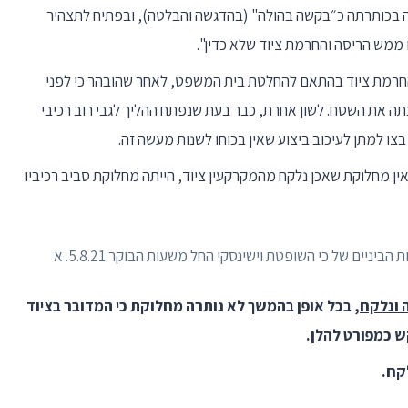
יום 5.8.21 (סביב השעה 11:10) תוארה בכותרתה כ״בקשה בהולה" (בהדגשה והבלטה), ובפתיח לתצהיר
ממש הריסה והחרמת ציוד שלא כדין".
החרמת ציוד בהתאם להחלטת בית המשפט, לאחר שהובהר כי לפני
 את השטח. לשון אחרת, כבר בעת שנפתח ההליך לגבי רוב רכיבי
צו למתן לעיכוב ביצוע שאין בכוחו לשנות מעשה זה.
ין מחלוקת שאכן נלקח מהמקרקעין ציוד, הייתה מחלוקת סביב רכיביו
ים של כי השופטת וישינסקי החל משעות הבוקר 5.8.21. א
ה ונלקח
, בכל אופן בהמשך לא נותרה מחלוקת כי המדובר בציוד
ש כמפורט להלן.
קח.