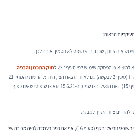
ימש את הדוכן, שכן בית המשפט לא הסמיך אותה לכך.
וציא צו הפסקת שימוש לפי סעיף 237 ל
חוק התכנון והבניה
״) (סעיף 2 לבקשה). גם לאחר הוצאת הצו, היה על הרשות להמתין 21
יום בטרם תפעל לאכוף את הצו באמצעים סבירים (סעיף 15). זאת הואיל והצו שניתן ב-15.6.21 הוא צו שיפוטי שאינו כפוף
13. עוד אציין כי המבקש לא כפר בכך שהצו של כבי השופט נוריאלי תקף (סעיף 16), אף אם כפר בעמדה לפיה מכירה של