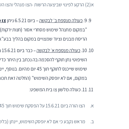
א(2) הרקע לפינוי שביצעה הרשות -הצו מנהלי והצו השיפוטי
9.
כעולה מנספח ב׳ לבקשה
– ביום 6.5.21 ניתן
צו 
"במקום מתנהל שימוש מסחרי אסור (חנות ירקות) 
הריסת מבנים וציוד שמצויים במקום בהליך בבע"א 49849-05-21 שביחס לדוכן מכירת פירות וגידולים במקרקעין הנ״ל
10.
כעולה מנספח א׳ לבקשה
– כבר ביום 15.6.21 ניתן
השיפוטי נתן תוקף להסכמה בה נכתב בין היתר כד
שימוש שייכנס לתוקף תוך 45
במקום, אם לא יופסק השימוש" (החלטה זאת תכונה
11. כעולה מלשון צו בית המשפט:
א. הצו הורה ביום 15.6.21 על הפסקת שימוש תוך 45 יום מיום 15.6.21.
ב. מראש נקבע כי אם לא יופסק השימוש, יינתן (בלשו