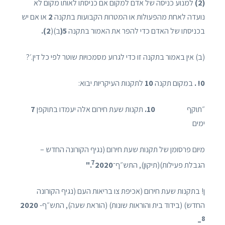
(2)
למנוע כניסה של אדם למקום אם כניסתו לאותו מקום לא
נועדה לאחת מהפעולות או המטרות הקבועות בתקנה
2
או אם יש
בכניסתו של האדם כדי להפר את האמור בתקנה
5(
ב)(
2).
(ב) אין באמור בתקנה זו כדי לגרוע מסמכויות שוטר לפי כל דין.׳?
0! .
במקום תקנה
10
לתקנות העיקריות יבוא:
״תוקף
10.
תקנות שעת חירום אלה יעמדו בתוקפן
7
ימים
מיום פרסומן של תקנות שעת חירום (נגיף הקורונה החדש –
7
הגבלת פעילות)(תיקון), התש״ף־
2020."
ן! בתקנות שעת חירום (אכיפת צו בריאות העם (נגיף הקורונה
החדש) (בידוד בית והוראות שונות) (הוראת שעה), התש״ף-
2020
8
–