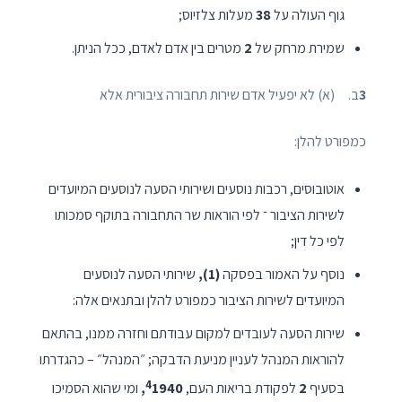
גוף העולה על
38
מעלות צלזיוס;
שמירת מרחק של
2
מטרים בין אדם לאדם, ככל הניתן.
3
ב. (א) לא יפעיל אדם שירות תחבורה ציבורית אלא
כמפורט להלן:
אוטובוסים, רכבות נוסעים ושירותי הסעה לנוסעים המיועדים
לשירות הציבור ־ לפי הוראות שר התחבורה בתוקף סמכותו
לפי כל דין;
נוסף על האמור בפסקה
(1),
שירותי הסעה לנוסעים
המיועדים לשירות הציבור כמפורט להלן ובתנאים אלה:
שירות הסעה לעובדים למקום עבודתם וחזרה ממנו, בהתאם
להוראות המנהל לעניין מניעת הדבקה; ״המנהל״ – כהגדרתו
4
בסעיף
2
לפקודת בריאות העם,
1940,
ומי שהוא הסמיכו