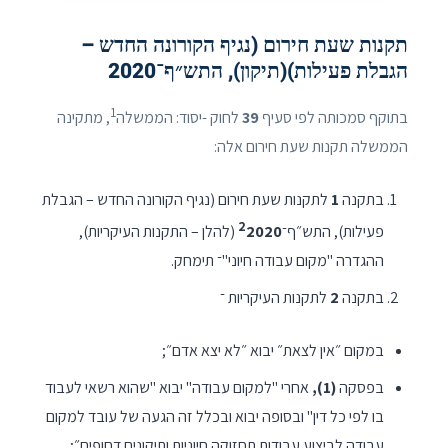
תקנות שעת חירום (נגיף הקורונה החדש –
הגבלת פעילות)(תיקון), התש״ף־2020
1
בתוקף סמכותה לפי סעיף
39
לחוק -יסוד: הממשלה
, מתקינה
הממשלה תקנות שעת חירום אלה:
בתקנה
1
לתקנות שעת חירום (נגיף הקורונה החדש – הגבלת
2
פעילות), התש״ף־
2020
(להלן – התקנות העיקריות),
ההגדרה "מקום עבודה חיוני"־ תימחק.
בתקנה
2
לתקנות העיקריות ־
במקום ״אין לצאת״ יבוא ״לא יצא אדם״;
בפסקה
(1),
אחרי "למקום עבודה" יבוא "שהוא רשאי לעבוד
בו לפי כל דין" ובסופה יבוא ובכלל זה הגעה של עובד למקום
עבודה לביצוע עבודות תחזוקה חיוניות ותיקונים דחופים״;