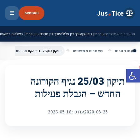
ילוג לתוכן
Jus
Tice
וואטסאפ
☰
פתיחת 
עורך דין גירושין
עורך דין פלילי
עורך דין מקרקעין
עורך דין רשלנות רפואית
תחומי חיפוש מרכזיים
עמוד הבית
מאמרים משפטיים
תיקון 25/03 נגיף הקורונה החדש – הגבלת פעילות
פתח סרגל נגישות
תיקון 25/03 נגיף הקורונה
החדש – הגבלת פעילות
2020-03-25
עודכן: 2026-05-16