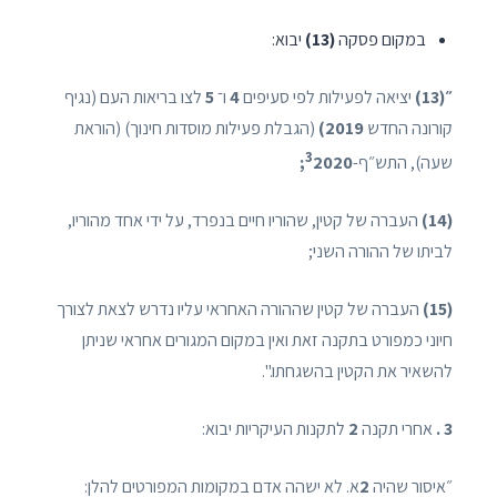
במקום פסקה
(13)
יבוא:
״(13)
יציאה לפעילות לפי סעיפים
4
ו־
5
לצו בריאות העם (נגיף
קורונה החדש
2019)
(הגבלת פעילות מוסדות חינוך) (הוראת
3
שעה), התש״ף-
2020;
(14)
העברה של קטין, שהוריו חיים בנפרד, על ידי אחד מהוריו,
לביתו של ההורה השני;
(15)
העברה של קטין שההורה האחראי עליו נדרש לצאת לצורך
חיוני כמפורט בתקנה זאת ואין במקום המגורים אחראי שניתן
להשאיר את הקטין בהשגחתו.".
3 .
אחרי תקנה
2
לתקנות העיקריות יבוא:
״איסור שהיה
2
א. לא ישהה אדם במקומות המפורטים להלן: