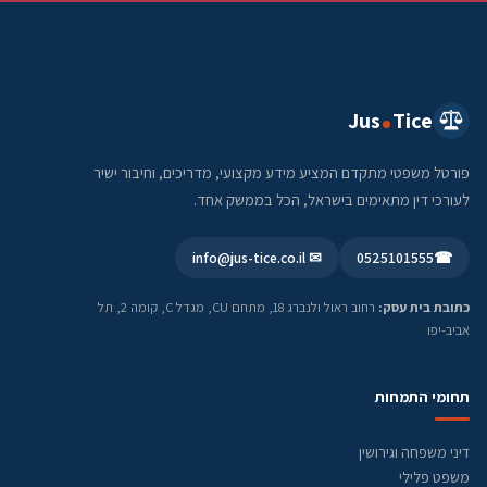
Jus
Tice
פורטל משפטי מתקדם המציע מידע מקצועי, מדריכים, וחיבור ישיר
לעורכי דין מתאימים בישראל, הכל בממשק אחד.
✉ info@jus-tice.co.il
0525101555
☎
כתובת בית עסק:
רחוב ראול ולנברג 18, מתחם CU, מגדל C, קומה 2, תל
אביב-יפו
תחומי התמחות
דיני משפחה וגירושין
משפט פלילי