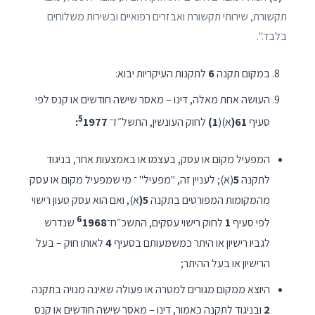
תקשורת, שירותי תקשורת ואבזרים רפואיים ובשירות משלוחים
בלבד.".
במקום תקנה
6
לתקנות העיקריות יבוא:
העושה אחת מאלה, דינו – מאסר שישה חודשים או קנס לפי
5
סעיף
61(
א)(
1)
לחוק העונשין, התשל״ז־
1977:
המפעיל מקום או עסק, בעצמו או באמצעות אחר, בניגוד
לתקנה
5
(א); לעניין זה, "מפעיל" ־ מי שמפעיל מקום או עסק
מהמקומות המפורטים בתקנה
5(
א), ואם הוא עסק טעון רישוי
6
לפי סעיף
1
לחוק רישוי עסקים, התשכ״ח־
1968
שנדרש
לגביו רישיון או היתר כמשמעותם בסעיף
4
לאותו חוק – בעל
הרישיון או בעל ההיתר;
היוצא ממקום מגורים למטרה או פעולה שאינה מנויה בתקנה
2
ובניגוד לתקנה כאמור, דינו – מאסר שישה חודשים או קנס