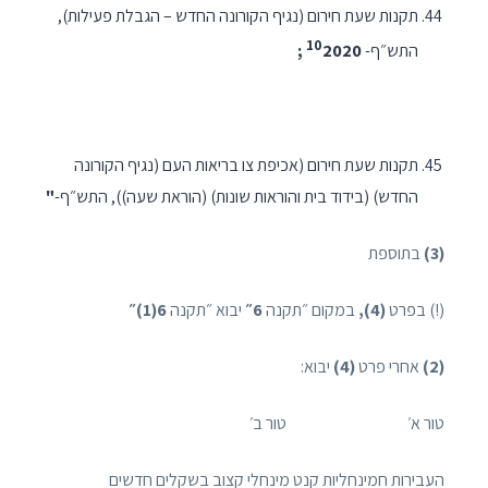
תקנות שעת חירום (נגיף הקורונה החדש – הגבלת פעילות),
10
התש״ף-
2020 ;
תקנות שעת חירום (אכיפת צו בריאות העם (נגיף הקורונה
החדש) (בידוד בית והוראות שונות) (הוראת שעה)), התש״ף-
"
(3)
בתוספת­
(!) בפרט
(4),
במקום ״תקנה
6״
יבוא ״תקנה
6(1)״
(2)
אחרי פרט
(4)
יבוא:
טור א׳ טור ב׳
העבירות חמינחליות קנט מינחלי קצוב בשקלים חדשים