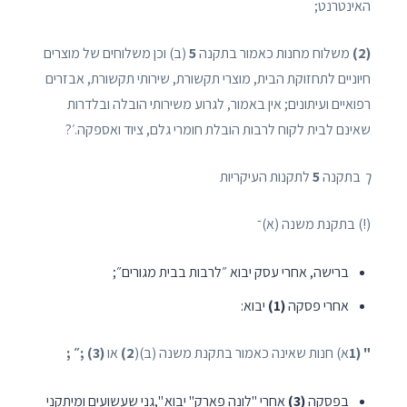
האינטרנט;
(2)
משלוח מחנות כאמור בתקנה
5
(ב) וכן משלוחים של מוצרים
חיוניים לתחזוקת הבית, מוצרי תקשורת, שירותי תקשורת, אבזרים
רפואיים ועיתונים; אין באמור, לגרוע משירותי הובלה ובלדרות
שאינם לבית לקוח לרבות הובלת חומרי גלם, ציוד ואספקה.׳?
ך
בתקנה
5
לתקנות העיקריות­
(!) בתקנת משנה (א)־
ברישה, אחרי עסק יבוא ״לרבות בבית מגורים״;
אחרי פסקה
(1)
יבוא:
" (1
א) חנות שאינה כאמור בתקנת משנה (ב)(
2)
או
(3) ;״ ;
בפסקה
(3)
אחרי "לונה פארק" יבוא ",גני שעשועים ומיתקני