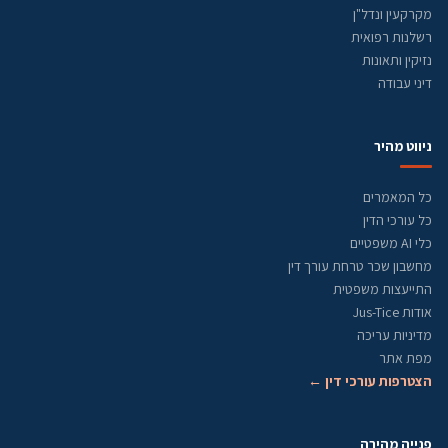
מקרקעין ונדל"ן
רשלנות רפואית
נזיקין ותאונות
דיני עבודה
ניווט מהיר
כל המאמרים
כל עורכי הדין
כלי AI משפטיים
מחשבון שכר טרחת עורך דין
התייעצות משפטית
אודות Jus-Tice
מדיניות עריכה
מפת אתר
הצטרפות עורכי דין ←
פנייה מהירה