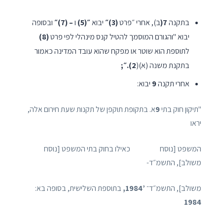
בתקנה
7(
ב), אחרי ״פרט
(3)״
יבוא
״(5)
ו
– (7)״
ובסופה
יבוא "והגורם המוסמך להטיל קנס מינהלי לפי פרט
(8)
לתוספת הוא שוטר או מפקח שהוא עובד המדינה כאמור
בתקנת משנה (א)(
2).״;
אחרי תקנה
9
יבוא:
"תיקון חוק בתי
9
א. בתקופת תוקפן של תקנות שעת חירום אלה,
יראו
המשפט [נוסח כאילו בחוק בתי המשפט [נוסח
משולב], התשמ״ד-
משולב], התשמ״ד־
’1984,
בתוספת השלישית, בסופה בא:
1984