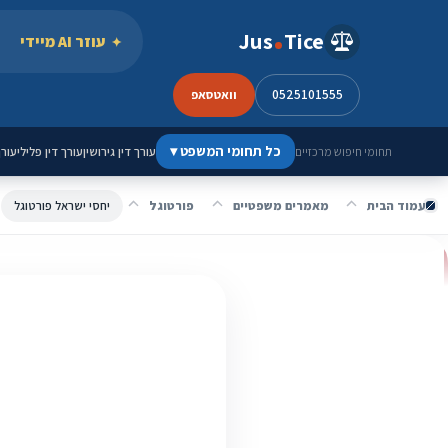
ילוג לתוכן
Jus
Tice
עוזר AI מיידי
0525101555
וואטסאפ
כל תחומי המשפט
▾
עורך דין גירושין
עורך דין פלילי
עורך
תחומי חיפוש מרכזיים
עמוד הבית
מאמרים משפטיים
פורטוגל
יחסי ישראל פורטוגל