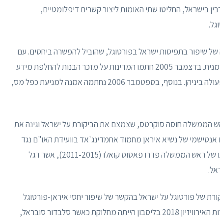
בין בישראל, החליטו שתי האומות ליצור קשרים דיפלומטיים,
גל.
הסכם אוסלו ב-1995 סימן תקופה של שיפור בתפיסות ישראל בפורטוגל, שהוביל להפשרה ביחסים. עם
זאת, תחילתה של האינתיפאדה השנייה גרמה לנסיגה זמנית. בדצמבר 2005 חתמו המדינות על מזכר הבנות להחלפת מידע
ומעקב אחר פעילויות ניירות ערך, תוך שיפור שיתוף הפעולה ביניהן. בנוסף, בספטמבר 2006 נחתמה אמנה למניעת כפל מס,
מחודשת בין השנים 2005 ל-2011 תחת ראש הממשלה חוסה סוקרטס, שצמצם את הביקורת על ישראל וגינה את
ם אנטישמי של נשיא איראן מחמוד אחמדינג'אד בוועידת האו"ם נגד
גזענות ב-2009. מסלול חיובי זה נמשך בתקופת כהונתו של ראש הממשלה פדרו פאסוס קואלו (2011-2015), אשר דגל
אל.
רת של פורטוגל על ​​ישראל בהקשר של שיפור יחסי איראן-פורטוגל
והסרת הסנקציות של האיחוד האירופי על איראן. בתחרות האירוויזיון 2018 בליסבון הייתה מחלוקת כאשר סלבדור סובראל,