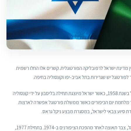
ין מדינת ישראל לרפובליקה הפורטוגלית. קשרים אלו החלו רשמית
המסע ההיסטורי לכינון יחסים דיפלומטיים מלאים החל בשנת 1958, כאשר ישראל מיוצגת תחילה בליסבון על ידי קונסוליה
ך מלחמת יום הכיפורים כאשר ממשלת פורטוגל אפשרה לארצות
 סיוע צבאי לישראל, במסגרת מבצע ניקל גראס.
השינוי במדיניות החוץ של פורטוגל, במיוחד כלפי ישראל, צבר תאוצה לאחר מהפכת הציפורנים ב-1974. בתחילת 1977,