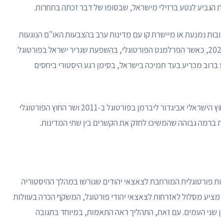
 הגביע לנטע ברזילי מישראל, שבסופו של דבר זכתה בתחרות.
בות נמנעת או מיישרת קו עם מדינות ערב בהצבעות האו"ם הנוגעות
לישראל. למרות זאת, ציון דרך משמעותי הושג במאי 2023, כאשר הפרלמנט הפורטוגלי, בהשפעת שגריר ישראל בפורטוגל
ברוב מכריע בעד תמיכה בישראל, בסימן רגע היסטורי ביחסים
חילופי דברים רשמיים בולטים כללו ביקורים של שר החוץ הישראלי אביגדור ליברמן בפורטוגל ב-2011 ושר החוץ הפורטוגלי
ות פורטוגלית המורחבת לצאצאי יהודים שגורשו במהלך ההיסטוריה
 ממלכת פורטוגל. חוק זה, שנחקק בפברואר 2015, מציע מסלול לאזרחות לצאצאי יהודי פורטוגל, המשקף הכרה בעוולות
ן שני העמים. עם זאת, התהליך ראה התאמות, במיוחד בתגובה