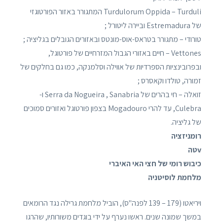
Turdulorum Oppida – Turduli המתגורר באזור הפורטוגזי
של Estremadura וביירה ליטורל ;
טורודי – מתגורר בטראס-אוס-מונטס ובאזורים הגובלים בגליציה ;
Vettones – חיים באזורי הגבול המזרחיים של פורטוגל,
ובפרובינציות הספרדיות של אווילה וסלמנקה, כמו גם בחלקים של
זמורה, טולדו וקאסרס ;
זואלה – חי בהרים של Serra da Nogueira , Sanabria ו-
Culebra, עד להרי Mogadouro בצפון פורטוגל ואזורים סמוכים
של גליציה.
רומניזציה
vטה
כיבוש רומי של חצי האי האיברי
מלחמת לוסיטניה
ויריאטו (179 – 139 לפנה"ס), הוביל מלחמת גרילה נגד הרומאים
במשך שמונה שנים. ראשו נערף על ידי בוגדים משורותיו, שהרגו