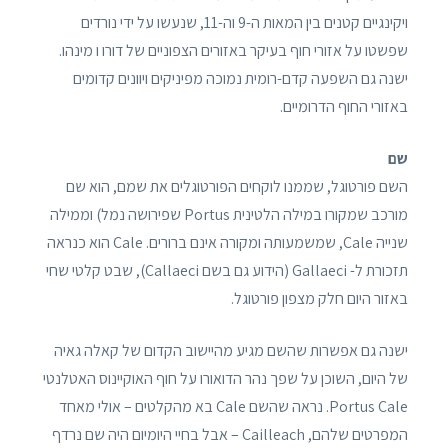
ויקינגיים קטנים בין המאות ה-9 וה-11, שנעשו על ידי נורדים
שפשטו על אזורי חוף בעיקר באזורים הצפוניים של דורו ו מינהו.
ישנה גם השפעה קדם-רומית נמוכה מפיניקים ויוונים קדומים
באזורי החוף הדרומיים.
שם
השם פורטוגל, שממנו לוקחים הפורטוגלים את שמם, הוא שם
מורכב שמקורו במילה הלטינית Portus שפירושה נמל) וממילה
שנייה Cale, שמשמעותה ומקורה אינם ברורים. Cale הוא כנראה
תזכורת ל- Gallaeci (הידוע גם בשם Callaeci), שבט קלטי שחי
באזור היום חלק מצפון פורטוגל.
ישנה גם אפשרות שהשם מגיע מהיישוב הקדום של קאלה גאיה
של היום, השוכן על שפך נהר הדואורו על חוף האוקיינוס ​​האטלנטי
Portus Cale. נראה שהשם Cale בא מהקלטים – אולי מאחד
המפרטים שלהם, Cailleach – אבל בחיי היומיום היה שם נרדף