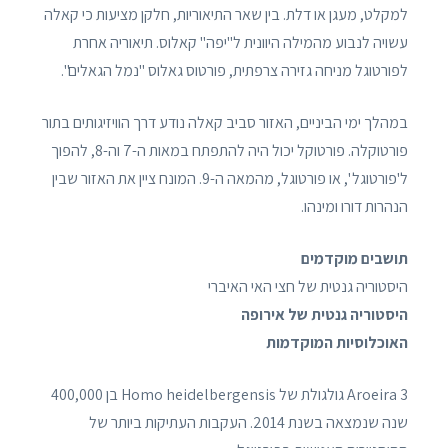
למקלט, מעגן או דלת. בין שאר התיאוריות, חלקן מציעות כי קאלה
עשויה לנבוע מהמילה היוונית ל"יפה" קאלוס. תיאוריה אחרת
לפורטוגל מניחה גזירה צרפתית, פורטוס גאלוס "נמל הגאלים".
במהלך ימי הביניים, האזור סביב קאלה נודע דרך הוויזיגותים בתור
פורטוקלה. פורטוקל יכול היה להתפתח במאות ה-7 וה-8, להפוך
ל'פורטוגל ', או פורטוגל, מהמאה ה-9. המונח ציין את האזור שבין
הנהרות דורו ומינהו.
תושבים מוקדמים
היסטוריה גנטית של חצי האי האיברי
היסטוריה גנטית של אירופה
האוכלוסיות המוקדמות
Aroeira 3 גולגולת של Homo heidelbergensis בן 400,000
שנה שנמצאה בשנת 2014. העקבות העתיקות ביותר של