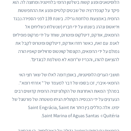
הלוסיטאנים ופגע קשות בשלטון הרומי בלוזיטניה ומחוצה לה. הוא
פיקד על קונפדרציה של שבטים קלטיים ומנע את ההתפשטות
הרומית באמצעות מלחמת גרילה. בשנת 139 לפני הספירה נבגד
ויריאטוס ונהרג בשנתו על ידי חבריו (שנשלחו כשליחים אל
הרומאים, אודקס, דיטלקוס ומינורוס, שוחד על ידי מרקוס פופיליוס
לאנס. עם זאת, כאשר חזרו אודקס, דיטלקוס ומינורוס לקבל את
גמולם על ידי הרומאים, הקונסול קווינטוס סרוויליוס קאפיו הורה
להוציאם להורג, והכריז ש"רומא לא משלמת לבוגדים".
תושבי הערים הלוסיטניות, באופן דומה לאלו של שאר חצי האי
הרומאי-איברי, זכו בסופו של דבר למעמד של " אזרחי רומא ".
במהלך המאות האחרונות של הקולוניזציה הרומית קדושים רבים
הנערצים על ידי הכנסייה הקתולית הגיחו משטחה של פורטוגל של
ימינו. אלה כוללים בין היתר את Saint Engrácia, Saint
Quitéria ו- Saint Marina of Aguas Santas.
הרומאים גם הותירו השפעה גדולה על האוכלוסייה, הן מבחינה