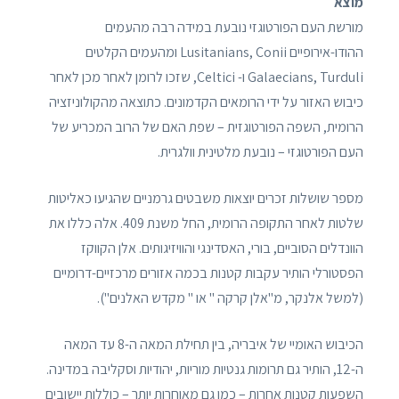
מוצא
מורשת העם הפורטוגזי נובעת במידה רבה מהעמים
ההודו-אירופיים Lusitanians, Conii ומהעמים הקלטים
Galaecians, Turduli ו- Celtici, שזכו לרומן לאחר מכן לאחר
כיבוש האזור על ידי הרומאים הקדמונים. כתוצאה מהקולוניזציה
הרומית, השפה הפורטוגזית – שפת האם של הרוב המכריע של
העם הפורטוגזי – נובעת מלטינית וולגרית.
מספר שושלות זכרים יוצאות משבטים גרמניים שהגיעו כאליטות
שלטות לאחר התקופה הרומית, החל משנת 409. אלה כללו את
הוונדלים הסוביים, בורי, האסדינגי והוויזיגותים. אלן הקווקז
הפסטורלי הותיר עקבות קטנות בכמה אזורים מרכזיים-דרומיים
(למשל אלנקר, מ"אלן קרקה " או " מקדש האלנים").
הכיבוש האומיי של איבריה, בין תחילת המאה ה-8 עד המאה
ה-12, הותיר גם תרומות גנטיות מוריות, יהודיות וסקליבה במדינה.
השפעות קטנות אחרות – כמו גם מאוחרות יותר – כוללות יישובים