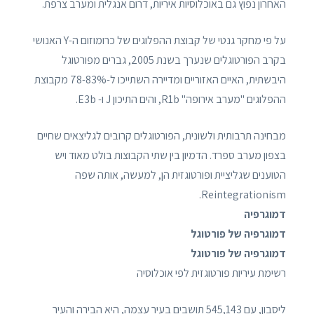
האחרון נפוץ גם באוכלוסיות איריות, דרום אנגלית ומערב צרפת.
על פי מחקר גנטי של קבוצת ההפלוגים של כרומוזום ה-Y האנושי
בקרב הפורטוגלים שנערך בשנת 2005, גברים מפורטוגל
היבשתית, האיים האזוריים ומדיירה השתייכו ל-78-83% מקבוצת
ההפלוגים "מערב אירופה" R1b, והים התיכון J ו- E3b.
מבחינה תרבותית ולשונית, הפורטוגלים קרובים לגליצאים שחיים
בצפון מערב ספרד. הדמיון בין שתי הקבוצות בולט מאוד ויש
הטוענים שגליציית ופורטוגזית הן, למעשה, אותה שפה
Reintegrationism.
דמוגרפיה
דמוגרפיה של פורטוגל
דמוגרפיה של פורטוגל
רשימת עיריות פורטוגזית לפי אוכלוסיה
ליסבון, עם 545,143 תושבים בעיר עצמה, היא הבירה והעיר