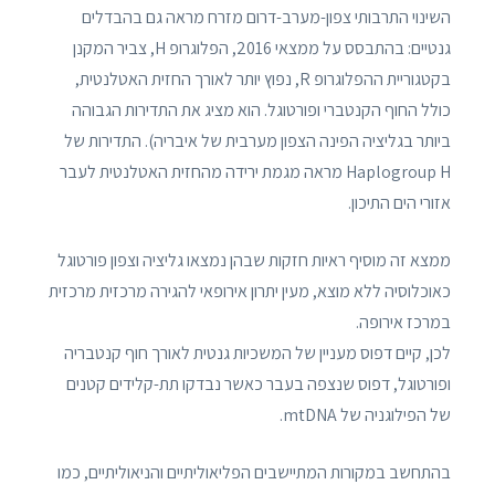
השינוי התרבותי צפון-מערב-דרום מזרח מראה גם בהבדלים
גנטיים: בהתבסס על ממצאי 2016, הפלוגרופ H, צביר המקנן
בקטגוריית ההפלוגרופ R, נפוץ יותר לאורך החזית האטלנטית,
כולל החוף הקנטברי ופורטוגל. הוא מציג את התדירות הגבוהה
ביותר בגליציה הפינה הצפון מערבית של איבריה). התדירות של
Haplogroup H מראה מגמת ירידה מהחזית האטלנטית לעבר
אזורי הים התיכון.
ממצא זה מוסיף ראיות חזקות שבהן נמצאו גליציה וצפון פורטוגל
כאוכלוסיה ללא מוצא, מעין יתרון אירופאי להגירה מרכזית מרכזית
במרכז אירופה.
לכן, קיים דפוס מעניין של המשכיות גנטית לאורך חוף קנטבריה
ופורטוגל, דפוס שנצפה בעבר כאשר נבדקו תת-קלידים קטנים
של הפילוגניה של mtDNA.
בהתחשב במקורות המתיישבים הפליאוליתיים והניאוליתיים, כמו