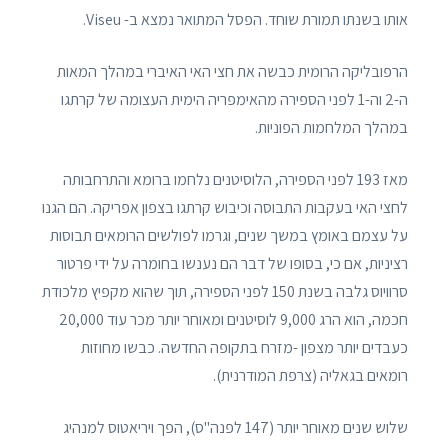
אותו בשנתו תמורת שוחד. הפסל המתואר נמצא ב- Viseu.
הרפובליקה הרומית כבשה את חצי האי האיברי במהלך המאות
ה-2 וה-1 לפני הספירה מהאימפריה הימית העצומה של קרתגו
במהלך המלחמות הפוניות.
מאז 193 לפני הספירה, הלוסיטנים נלחמו ברומא והתרחבותה
לחצי האי בעקבות התבוסה וכיבוש קרתגו בצפון אפריקה. הם הגנו
על עצמם באומץ במשך שנים, וגרמו לפולשים הרומאים תבוסות
רציניות, אם כי, בסופו של דבר הם נענשו בחומרה על ידי פרטור
סרוויוס גלבה בשנת 150 לפני הספירה, תוך שהוא מקפיץ מלכודת
חכמה, הוא הרג 9,000 לוסיטנים ומאוחר יותר מכר עוד 20,000
כעבדים יותר מצפון -מזרח בתקופה החדשה. כבשו מחוזות
רומאים בגאליה (צרפת המודרנית).
שלוש שנים מאוחר יותר (147 לפנה"ס), הפך ויריאטוס למנהיג