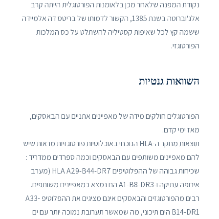
נקודת המפנה שלאחר מכן בלאומנות הפורטוגלית הייתה קרב
אלג'וברוטה בשנת 1385, הקשור לדמותו של בריטס דה אלמיידה
ששמה קץ לכל שאיפות קסטיליה להשתלט על כס המלכות
הפורטוגזי.
השוואות גנטיות
הפורטוגלים חולקים מידה של מאפיינים אתניים עם הבאסקים,
מאז ימי קדם.
תוצאות מחקר ה-HLA הנוכחי באוכלוסיות פורטוגזיות מראות שיש
להם מאפיינים משותפים עם הבאסקים וכמה ספרדים ממדריד :
שכיחות גבוהה של ההפלוטיפים HLA A29-B44-DR7 (מערב
אירופה עתיקה ו-A1-B8-DR3 הם נמצא כמאפיינים משותפים.
רבים מהפורטוגזים והבאסקים אינם מציגים את ההפלוטיפ A33-
B14-DR1 הים תיכוני, מה שמאשר תערובת נמוכה יותר עם ים