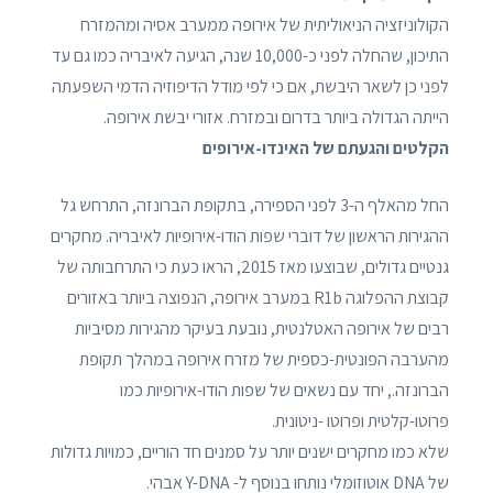
הקולוניזציה הניאוליתית של אירופה ממערב אסיה ומהמזרח
התיכון, שהחלה לפני כ-10,000 שנה, הגיעה לאיבריה כמו גם עד
לפני כן לשאר היבשת, אם כי לפי מודל הדיפוזיה הדמי השפעתה
הייתה הגדולה ביותר בדרום ובמזרח. אזורי יבשת אירופה.
הקלטים והגעתם של האינדו-אירופים
החל מהאלף ה-3 לפני הספירה, בתקופת הברונזה, התרחש גל
ההגירות הראשון של דוברי שפות הודו-אירופיות לאיבריה. מחקרים
גנטיים גדולים, שבוצעו מאז 2015, הראו כעת כי התרחבותה של
קבוצת ההפלוגה R1b במערב אירופה, הנפוצה ביותר באזורים
רבים של אירופה האטלנטית, נובעת בעיקר מהגירות מסיביות
מהערבה הפונטית-כספית של מזרח אירופה במהלך תקופת
הברונזה., יחד עם נשאים של שפות הודו-אירופיות כמו
פרוטו-קלטית ופרוטו -ניטונית.
שלא כמו מחקרים ישנים יותר על סמנים חד הוריים, כמויות גדולות
של DNA אוטוזומלי נותחו בנוסף ל- Y-DNA אבהי.