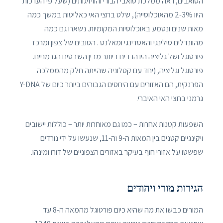
הסואבים, ראה ממלכת סואבי הבורי והוויזיגותים (שעל פי הערכות
היוו 2-3% מהאוכלוסייה), שלט בחצי האי כאליטות במשך כמה
מאות שנים ונטמע באוכלוסיות המקומיות. נשארו גם כמה
מהוונדלים סילינגי והאסדינגי ומאלנס . הסובים של צפון ומרכז
פורטוגל ושל גליציה היו הרבים ביותר מבין השבטים הגרמניים.
פורטוגל וגליציה, (יחד עם קטלוניה שהייתה חלק מהממלכה
הפרנקית, הם האזורים עם היחסים הגבוהים ביותר כיום של Y-DNA
גרמני בחצי האי האיברי.
השפעות קטנות אחרות – כמו גם מאוחרות יותר – כוללות יישובים
ויקינגיים קטנים בין המאות ה-9 וה-11, שנעשו על ידי נורדים
שפשטו על אזורי חוף בעיקר באזורים הצפוניים של דורו ומינהו.
הגירות מורי ויהודים
המורים כבשו את מה שהיא כיום פורטוגל מהמאה ה-8 עד