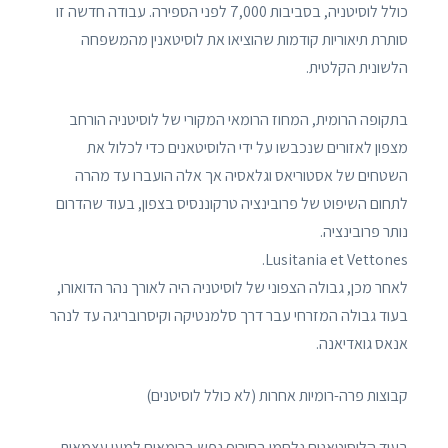
כולל לוסיטניה, בסביבות 7,000 לפני הספירה. עבודה חדשה זו
סותרת תיאוריות קודמות שהוציאו את לוסיטאנין מהמשפחה
הלשונית הקלטית.
בתקופה הרומית, המחוז הרומאי המקורי של לוסיטניה הורחב
מצפון לאזורים שנכבשו על ידי הלוסיטאנים כדי לכלול את
השטחים של אסטוריאס וגלאסיה אך אלה הועברו עד מהרה
לתחום השיפוט של פרובינציה טרקוננסיס בצפון, בעוד שהדרום
נותר פרובינציה.
Lusitania et Vettones.
לאחר מכן, גבולה הצפוני של לוסיטניה היה לאורך נהר הדואורו,
בעוד גבולה המזרחי עבר דרך סלמנטיקה וקיסרובריגה עד לנהר
אנאס גואדיאנה.
קבוצות פרה-רומיות אחרות (לא כולל לוסיטנים)
בעוד הלוסיטאנים נלחמו בחירוף נפש ברומאים למען עצמאות,