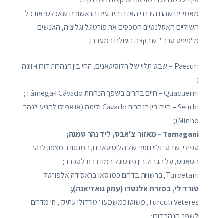
מאמינים שהם היו בני האדם הידועים הראשונים שאכלסו את כל
השוליים האטלנטיים המכסים את פורטוגל וגליציה, האנשים
מ"פיניס טרה " שבקצה העולם המערבי.
Paesuri – שבט תלוי של הלוסיטאנים, החי בין הנהרות דורו ו- ווגה
;
Quaquerni – חיים בהרים בשפך הנהרות Cávado ו-Tâmega;
Seurbi – חיים בין הנהרות Cávado ולימה (או אפילו להגיע לנהר
Minho);
Tamagani – מאזור צ'אבס, ליד נהר טמגה;
טפולי, שבט תלוי נוסף של הלוסיטאנים, המתגורר מצפון לנהר
הטאגוס, על הגבול בין פורטוגל המודרנית לספרד;
Turdetani, ברשויות בדרום כמו סאו בראס דה אלפורטל
טורדולי, במזרח אלנטחו (עמק גואדיאנה);
Turduli Veteres, פשוטו כמשמעו "טורדולי עתיק", חי מדרום
לשפך הנהר דורו;