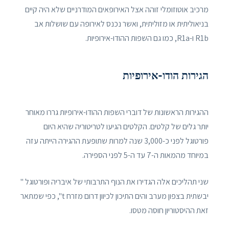
מרכיב אוטוזומלי זוהה אצל האירופאים המודרניים שלא היה קיים
בניאוליתית או מזוליתית, ואשר נכנס לאירופה עם שושלות אב
R1b ו-R1a, כמו גם השפות ההודו-אירופיות.
הגירות הודו-אירופיות
ההגירות הראשונות של דוברי השפות ההודו-אירופיות גררו מאוחר
יותר גלים של קלטים. הקלטים הגיעו לטריטוריה שהיא היום
פורטוגל לפני כ-3,000 שנה למרות שתופעת ההגירה הייתה עזה
במיוחד מהמאות ה-7 עד ה-5 לפני הספירה.
שני תהליכים אלה הגדירו את הנוף התרבותי של איבריה ופורטוגל "
יבשתית בצפון מערב והים התיכון לכיוון דרום מזרח t", כפי שמתאר
זאת ההיסטוריון חוסה מטסו.