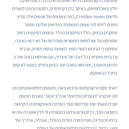
שתנועת הרקונקיסטה גירשה אותם מהאלגרבה בשנת 1249.
חלק מאוכלוסייתם, בעיקר ברברים ויהודים, התנצרו והפכו לנוצרים
חדשים Cristãos novos; כמה צאצאים של אנשים אלה עדיין
ניתנים לזיהוי לפי שמות המשפחה החדשים שלהם. מספר
מחקרים גנטיים, כולל המחקרים הכלל -גנוםיים המקיפים ביותר
שפורסמו על אוכלוסיות היסטוריות ומודרניות של חצי האי האיברי,
מסיקים כי הכיבוש המורי הותיר השפעה גנטית יהודית, ערבית
וברברית מינורית בכל רובה של איבריה, עם שכיחות גבוהה יותר ב
הדרום והמערב, ושכיחות נמוכה יותר בצפון מזרח; כמעט לא קיים
בחבל הבאסקים.
לאחר סיום הרקונקיסטה וכיבוש פארו, מיעוטים דתיים ואתניים כמו
מה שנקרא "הנוצרים החדשים" או ה"צ'יגנוס " צוענים רומאים
יסבלו מאוחר יותר מרדיפות מצד המדינה והאינקוויזיציה הקדושה.
כתוצאה מכך, רבים גורשו ונידונו במסגרת גזר הדין אוטו-דה-פה או
ברחו מהמדינה, ויצרו פזורה יהודית בהולנד, אנגליה, ארה"ב של
ימינו, ברזיל, ] הבלקן וכן חלקים אחרים של העולם.