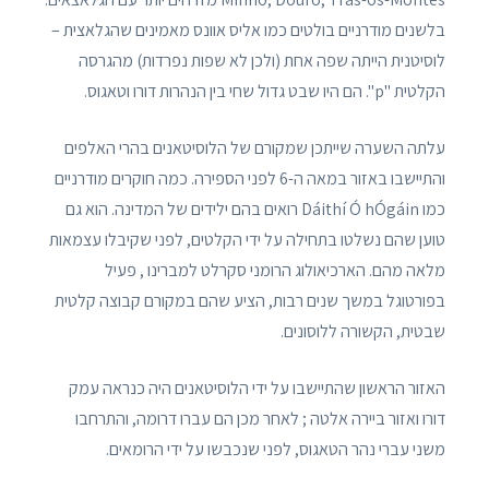
בלשנים מודרניים בולטים כמו אליס אוונס מאמינים שהגלאצית –
לוסיטנית הייתה שפה אחת (ולכן לא שפות נפרדות) מהגרסה
הקלטית "p". הם היו שבט גדול שחי בין הנהרות דורו וטאגוס.
עלתה השערה שייתכן שמקורם של הלוסיטאנים בהרי האלפים
והתיישבו באזור במאה ה-6 לפני הספירה. כמה חוקרים מודרניים
כמו Dáithí Ó hÓgáin רואים בהם ילידים של המדינה. הוא גם
טוען שהם נשלטו בתחילה על ידי הקלטים, לפני שקיבלו עצמאות
מלאה מהם. הארכיאולוג הרומני סקרלט למברינו , פעיל
בפורטוגל במשך שנים רבות, הציע שהם במקורם קבוצה קלטית
שבטית, הקשורה ללוסונים.
האזור הראשון שהתיישבו על ידי הלוסיטאנים היה כנראה עמק
דורו ואזור ביירה אלטה ; לאחר מכן הם עברו דרומה, והתרחבו
משני עברי נהר הטאגוס, לפני שנכבשו על ידי הרומאים.