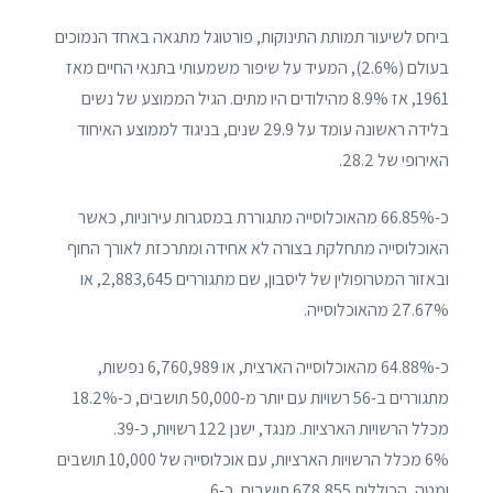
ביחס לשיעור תמותת התינוקות, פורטוגל מתגאה באחד הנמוכים
בעולם (2.6%), המעיד על שיפור משמעותי בתנאי החיים מאז
1961, אז 8.9% מהילודים היו מתים. הגיל הממוצע של נשים
בלידה ראשונה עומד על 29.9 שנים, בניגוד לממוצע האיחוד
האירופי של 28.2.
כ-66.85% מהאוכלוסייה מתגוררת במסגרות עירוניות, כאשר
האוכלוסייה מתחלקת בצורה לא אחידה ומתרכזת לאורך החוף
ובאזור המטרופולין של ליסבון, שם מתגוררים 2,883,645, או
27.67% מהאוכלוסייה.
כ-64.88% מהאוכלוסייה הארצית, או 6,760,989 נפשות,
מתגוררים ב-56 רשויות עם יותר מ-50,000 תושבים, כ-18.2%
מכלל הרשויות הארציות. מנגד, ישנן 122 רשויות, כ-39.
6% מכלל הרשויות הארציות, עם אוכלוסייה של 10,000 תושבים
ומטה, הכוללות 678,855 תושבים, כ-6.