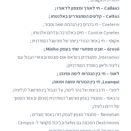
Callaici – חי לאורך ומצפון לדאורו ;
Celtici – קלטים המתגוררים באלנטחו ;
Coelerni – חי בהרים בין הנהרות טואה וסבור ;
Cynetes או Conii – חיים באלגרבה ובדרום אלנטחו ;
אקווסי – חי באזור ההררי ביותר של פורטוגל המודרנית ;
Grovii – שבט מסתורי שחי בעמק Minho ;
Interamici, מתגוררים בטראס-אוס-מונטס ובאזורי הגבול עם
גליציה וליאון בספרד המודרנית);
לאוני – חי בין הנהרות לימה ומינהו ;
Luanqui, חי בין הנהרות טמגה וטואה;
לימצ'י – חי בביצות של נהר לימה, על הגבול בין פורטוגל לגליציה;
נרבאסי – מתגורר בצפון פורטוגל המודרנית (פנים) ובאזור הסמוך
של דרום גליציה;
Nemetati – מתגורר מצפון לעמק דורו באזור מונדים ;
Oestriminis המכונה גם Sefes וכביכול מקושר ל- Cempsii .
אין הסכמה לגבי מוצאם ומיקומם המדויקים.