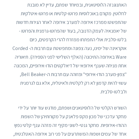
האתנוגנזה הלוסיטאנית, ובמיוחד שפתם, עדיין לא מובנת
לחלוטין. מקורם באוכלוסיות פרוטו-קלטיות או פרוטו-איטלקיות
שהתפשטו ממרכז אירופה למערב אירופה לאחר הגירות חדשות
של יאמנאיה לעמק הדנובה, בעוד שהפרוטו-גרמנית והפרוטו -
בלטו-סלבית אולי התפתחו ממזרח להרי הקרפטים, כיום
אוקראינה של ימינו, נעה צפונה ומתפשטת עם תרבות ה- Corded
Ware באירופה התיכונה (האלף השלישי לפני הספירה). תיאוריה
אחת מניחה שענף אירופאי של דיאלקטים הודו-אירופיים, המכונה
"צפון-מערב הודו-אירופי" ומזוהה עם תרבות ה-Bell Beaker,
עשוי להיות קדמון לא רק לקלטית ולאיטלית, אלא גם לגרמנית
ולבלטו-סלבית.
השורש הקלטי של הלוסיטאנים ושפתם, מודגש עוד יותר על ידי
מחקר עדכני של מכון מקס פלאנק על מקורותיהן של השפות
ההודו-אירופיות. מחקר גנטי-לשוני מקיף זה מזהה ענף קלטי נפוץ
אחד של עמים ושפות המשתרעים על פני רוב אירופה האטלנטית,