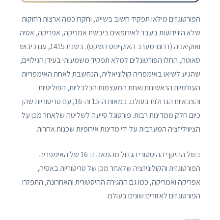
הפורטוגזים מילאו תפקיד חשוב בשייט, וחקרו כמה ארצות רחוקות
שלא היו ידועות בעבר לאירופאים ביבשת אמריקה, אפריקה, אסיה
ואוקיאניה (דרום-מערב האוקיינוס ​​השקט). בשנת 1415, עם כיבוש
סאוטה, החלו הפורטוגלים למלא תפקיד משמעותי בעידן הגילויים,
שהגיע לשיאו באימפריה קולוניאלית, הנחשבת לאחת האימפריות
העולמיות הראשונות ואחת המעצמות הכלכליות, הפוליטיות
והצבאיות הגדולות בעולם. במאות ה-15 וה-16, עם טריטוריות שהן
כיום חלק ממדינות רבות. פורטוגל סייעה לשליטה שלאחר מכן על
הציוויליזציה המערבית על ידי מדינות אירופיות שכנות אחרות.
בשל ההיקף ההיסטורי הגדול מהמאה ה-16 של האימפריה
הפורטוגזית והקולוניזציה שלאחר מכן של טריטוריות באסיה,
אפריקה ואמריקה, כמו גם ההגירה ההיסטורית והאחרונה, התפזרו
הפורטוגזים לאזורים שונים בעולם.