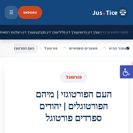
ילוג לתוכן
Jus
Tice
וואטסאפ
☰
פתיחת 
עורך דין גירושין
עורך דין פלילי
עורך דין מקרקעין
עורך דין רשלנות רפואית
תחומי חיפוש מרכזיים
עמוד הבית
מאמרים משפטיים
פורטוגל
העם הפורטוגזי | מיהם הפ
פתח סרגל נגישות
פורטוגל
העם הפורטוגזי | מיהם
הפורטוגלים | יהודים
ספרדים פורטוגל