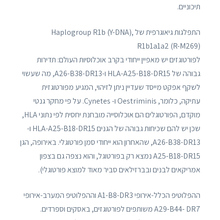
תיכוניים.
התפלגות גיאוגרפית של Haplogroup R1b (Y-DNA),
R1b1a1a2 (R-M269)
לפורטוגזים יש מאפיין ייחודי בקרב אוכלוסיות העולם: תדירות
גבוהה של HLA-A25-B18-DR15 ו-A26-B38-DR13, מה שעשוי
לשקף אפקט מייסד שעדיין ניתן לזיהוי, המגיע מפורטוגזית
עתיקה, כלומר, Oestriminis ו- Cynetes. על פי מחקר גנטי
מוקדם, הפורטוגלים הם אוכלוסייה מובחנת יחסית לפי נתוני HLA,
שכן יש להם שכיחות גבוהה של הגנים HLA-A25-B18-DR15 ו-
A26-B38-DR13, שהאחרון הוא ייחודי סמן פורטוגלי. באירופה, הגן
A25-B18-DR15 נמצא רק בפורטוגל, והוא נצפה גם בצפון
אמריקאים לבנים ובברזילאים סביר מאוד למוצא פורטוגלי).
ההפלוטיפ הכלל-אירופי A1-B8-DR3 וההפלוטיפ המערב-אירופי
A29-B44- DR7 משותפים לפורטוגזים, באסקים וספרדים.