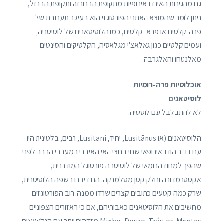
גם מהגירות האינדו-אירופיות מתקופת הברונזה ותקופת הברזל,
ניתן לומר שהמוצא האתני הפורטוגזי הוא בעיקר תערובת של
פרה-קלטים או פרא- קלטים, כמו הלוסיטאנים של לוסיטניה,
ועמים קלטיים כגון גאלאצ'י מגלאסיה, הקלטיקים והסינטים
מאלנטחו והאלגרבה.
אוכלוסיות פרה-רומיות
לוסיטאנים
לא להתבלבל עם לוסטיה.
הלוסיטאנים (או Lusitānus, יחיד, Lusitani, רבים, בלטינית היו
עם דובר הודו-אירופאי שחי בחצי האי האיברי המערבי הרבה לפני
שהפך למחוז הרומאי של לוסיטניה פורטוגל המודרנית,
אקסטרמדורה וחלק קטן מסלמנקה. הם דיברו בשפה הלוסיטנית,
שרק כמה קטעים כתובים קצרים שרדו ממנה. רוב הפורטוגזים
מחשיבים את הלוסיטאנים כאבותיהם, אם כי האזורים הצפוניים
Minho, Douro, Trás-os-Montes מזדהים יותר עם הגלאצאים.