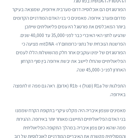
ההיסטוריה האנושית בפורטוגל
הפורטוגזים הם אוכלוסייה דרום-מערבית אירופית, שמוצאה בעיקר
מדרום ומערב אירופה. מאמינים כי בני האדם המודרניים הקדומים
ביותר המאכלסים את פורטוגל היו עמים פליאוליתים שייתכן
שהגיעו לחצי האי האיברי כבר לפני 35,000 עד 40,000 שנים.
הפרשנות הנוכחית של נתוני כרומוזום Y ו- mtDNA מציעה כי
הפורטוגזים של ימינו עוקבים אחר חלק מהשושלות הללו לעמים
הפליאוליתיים שהחלו ליישב את יבשת אירופה בין סוף הקרחון
האחרון לפני כ-45,000 שנה.
התפלגות של R1a (סגול) ו- R1b (אדום). ראה גם מפה זו לתפוצה
באירופה.
מאמינים שצפון איבריה היה מקלט עיקרי בתקופת הקרח שממנו
בני האדם הפליאוליתיים התיישבו מאוחר יותר באירופה. ההגירות
ממה שהוא כיום צפון איבריה במהלך התקופה הפליאוליתית
והמסוליתית מקשרת את האיבריים המודרניים לאוכלוסיות של רוב