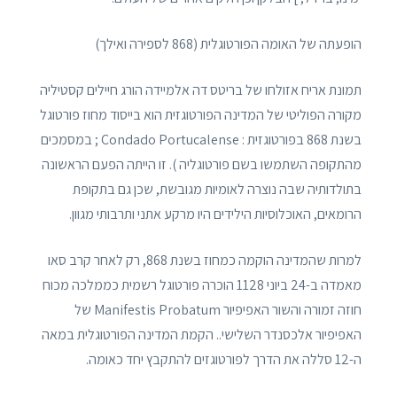
הופעתה של האומה הפורטוגלית (868 לספירה ואילך)
תמונת אריח אזולחו של בריטס דה אלמיידה הורג חיילים קסטיליה
מקורה הפוליטי של המדינה הפורטוגזית הוא בייסוד מחוז פורטוגל
בשנת 868 בפורטוגזית : Condado Portucalense ; במסמכים
מהתקופה השתמשו בשם פורטוגליה ). זו הייתה הפעם הראשונה
בתולדותיה שבה נוצרה לאומיות מגובשת, שכן גם בתקופת
הרומאים, האוכלוסיות הילידים היו מרקע אתני ותרבותי מגוון.
למרות שהמדינה הוקמה כמחוז בשנת 868, רק לאחר קרב סאו
מאמדה ב-24 ביוני 1128 הוכרה פורטוגל רשמית כממלכה מכוח
חוזה זמורה והשור האפיפיור Manifestis Probatum של
האפיפיור אלכסנדר השלישי.. הקמת המדינה הפורטוגלית במאה
ה-12 סללה את הדרך לפורטוגזים להתקבץ יחד כאומה.