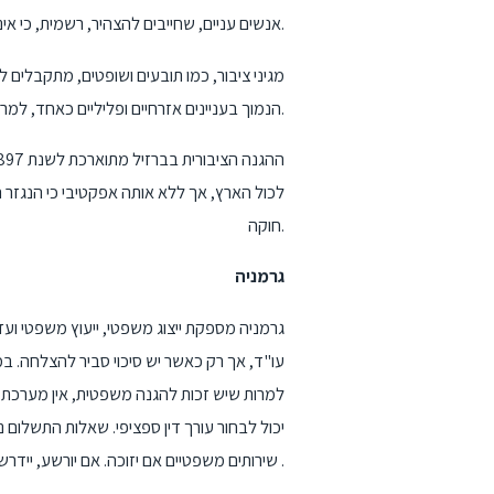
אנשים עניים, שחייבים להצהיר, רשמית, כי אינם יכולים להרשות לעצמם עזרה משפטית רגילה, ליהנות משירותי הסנגורים הציבוריים.
מגיני ציבור, כמו תובעים ושופטים, מתקבלים 
הנמוך בעניינים אזרחיים ופליליים כאחד, למרות שהמדינות העניות ביותר במדינה עדיין מתקשות להקים משרד סנגורים ציבורי ממלכתי.
חוקה.
גרמניה
גרמניה מספקת ייצוג משפטי, ייעוץ משפטי ועז
עו"ד, אך רק כאשר יש סיכוי סביר להצלחה. ב
למרות שיש זכות להגנה משפטית, אין מערכת הג
יכול לבחור עורך דין ספציפי. שאלות התשלום
שירותים משפטיים אם יזוכה. אם יורשע, יידרש הנאשם לשלם את הוצאות עורך הדין אלא אם כן בית המשפט ימצא כי הנאשם כופר .