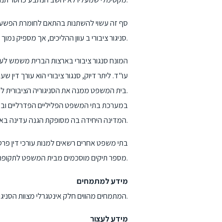
סף זה עשוי להשתנות בהתאם לחומרת הפשע בו
סניגור ציבורי ב עוון ההליכים, אך מספיק נמוך כדי להעפיל אליהם כאל נצרך כאשר הוא מתמודד עם עבירה תשלום.
המונח סנגור ציבורי בארצות הברית משמש לעתי
עו"ד. ליתר דיוק, סנגור ציבורי הוא עורך דין
בית המשפט ממנה את הסניגוריה הציבורית לייצג את הנאשם, והמשרד מקצה עורך דין לעניינו של הנאשם.
במערכת בתי המשפט הפליליים הפדרליים ובכמה 
המדינה היחידה בה מסופקת הגנה עדינה באופן בלעדי על ידי חברות ללא כוונת רווח, שהן מתקשרות וממומנות על ידי המדינה.
בתי משפט אחרים רשאים למנות עורכי דין פרטי
מספר תיקים מוסכמים מבית המשפט לתקופת החוזה, או כל מקרה לגופו.
מידע למתמחים
המתמחים מהווים חלק אינטגרלי מצוות הסניגוריה במחוז, והם מועסקים בעבודה משפטית על כל גווניה.
מידע לעצור