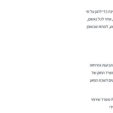
ה כדי להגן על מי
י, אחד לכל נאשם,
רשע, למרות שבאופן
תביעות אזרחיות
 משרד החוק של
עבדת LAB אינו בחינם, ורוב הלקוחות נדרשים לתרום להוצאות העבודה שבוצעו, אך הסכום אותו גובה
משרד שירותי Pro Bono של חברת עורכי הדין מנהל את תוכנית הסיוע המשפטי הפלילי, המספקת סיוע משפטי פלילי לעניים ונזקקים שאינם