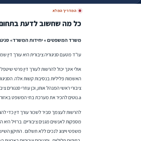
המדריך המלא
כל מה שחשוב לדעת בתחום
משרד המשפטים » יחידות המשרד» סניגור
עו"ד מטעם סניגוריה ציבורית היא עורך דין שמ
אולי אינך יכול להרשות לעורך דין פרטי שיטפ
האשמות פליליות בנסיבות קשות אלה. הסניגור
ציבורי ראשי המנהל אותו, וכן עוזרי סנגורים צ
נוטים להכיר את מערכת בתי המשפט באזורם, מכיוון שהם מבלים הרבה מזמנם במשא ומתן עם תובעים וטיפול בהופעות בבית המשפט.a
להרשות לעצמך סביר לשכור עורך דין כדי להגן
מספקות לאנשים מגנים ציבוריים. ברזיל היא
משפטי וייצוג לנכים ללא תשלום . התיקון הש
בתיקים פליליים , וסנגורים ציבוריים בארצות הברית הם עורכי דין במשרה מלאה המועסקים בחוזה או עם חוזה עם המדינה או הממשלות הפדרליות.