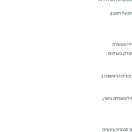
ים על חשבון
 ידי ממשלת
ם רק בעניינים
- NSW עם מינויה בשנת
 שירות מורחב המעניק ללקוחותיו למשפחה גישה,
הפדרליות. ההגנה הציבורית היא זכותם של