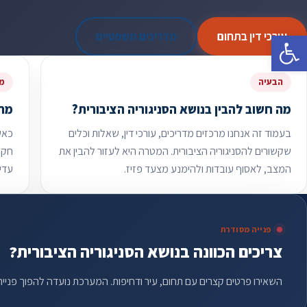
פתח סרגל נגישות
עורכי דין בתחום
מדריכים משפטיים
הבעיה
מת
מה חשוב להבין בנושא הסניגוריה הציבורית?
מתי
בעמוד זה אנחנו מרכזים מדריכים, עורכי דין, שאלות וכלים
כאשר
שקשורים להסניגוריה הציבורית. המטרה היא לעזור להבין את
חקיר
המצב, לאסוף עובדות ולהימנע מצעד פזיז.
עדי
פנייה מסודרת
צריכים הכוונה בנושא הסניגוריה הציבורית?
השאירו פרטים קצרים עם תחום, עיר ודחיפות. המערכת נועדה להפוך פניי