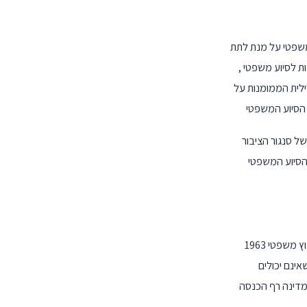
 משפטי על מנת לתת
ריה הציבורית קיים מאז 2001, מחלקה של הסוכנות לסיוע משפטי ,
ילית הממומנות על
ע המשפטי הסקוטית (SLAB) לייצג את
א מטרות רווח הממומן
1963 בית המשפט העליון של ארה"ב במקרה נ גדעון. ויינרייט קבע כי זכותו של התיקון השישי מתן ייעוץ דורשת מהממשלה לספק ייעוץ משפטי
ינם יכולים
 מדינה רף הכנסה