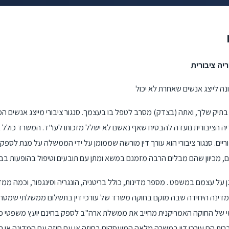
יה ציבורית
ונה לייצג אנשים שאחרת לא יכול
ל בתיק שלך, ואתה (בצדק) מסרב לטפל בו בעצמך. סנגור ציבורי מייצג אנשים 
יה הציבורית נועדה להבטיח שאף נאשם לא ישלל מזכותו לעו"ד. המשרד כולל 
יבוריים. סנגור ציבורי הוא עורך דין מורשה שממומן על ידי הממשלה על מנת לספק י
 על עצמם במשפט . מספר מדינות, כולל בריטניה, הונגריה וסינגפור, וכמה ממד
 המדינה היחידה שבה מוקם בחוקה משרד של עורכי דין בתשלום ממשלתי שמטר
ישי של החוקה האמריקנית מחייב את ממשלת ארה"ב לספק בחינם יועץ משפטי כדי