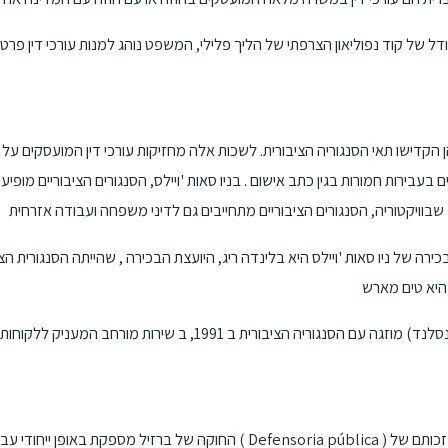
של קוד נפוליאון הצרפתי של הליך פלילי, המשפט נוהג למנות עורכי דין פרטי
 הן הקדישו תאי הסנגוריה הציבורית. לשכות אלה מחזיקות עורכי דין המועסקים על
בירות חמורות בגין כתב אישום . בניו סאות 'ויילס, הסנגורים הציבוריים מופיעי
 של ניו סאות 'ויילס היא בלינדה ריג, היועצת הבכירה , שהייתה הסנגורית הציבורית הראשונה ב
בשנת קווינסלנד , לשכת הסיוע המשפטי (קווינסלנד) מוזגה עם הסנגוריה הציבורית ב 1991, ב
החוקה של ברזיל מספקת באופן ייחודי עבור סנגוריה ציבורית ( Defensoria pública ) בשתי הרמות 