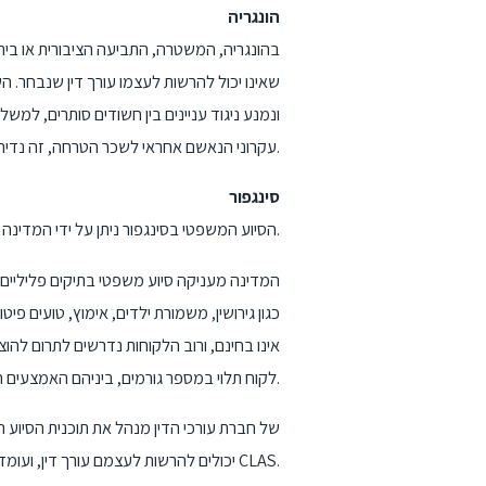
הונגריה
בהונגריה, המשטרה, התביעה הציבורית או בית
שאינו יכול להרשות לעצמו עורך דין שנבחר. ה
ונמנע ניגוד עניינים בין חשודים סותרים, למשל
עקרוני הנאשם אחראי לשכר הטרחה, זה נדיר רק אחריו.
סינגפור
הסיוע המשפטי בסינגפור ניתן על ידי המדינה ומשרד שירותי הפרו בונו של חברת עורכי הדין.
המדינה מעניקה סיוע משפטי בתיקים פליליים 
כגון גירושין, משמורת ילדים, אימוץ, טועים פי
לקוח תלוי במספר גורמים, ביניהם האמצעים הכלכליים של הלקוח.
יכולים להרשות לעצמם עורך דין, ועומדים לדין בבית משפט בסינגפור בגין עבירות של עונש מוות על פי חוק. מכוסה על ידי CLAS.