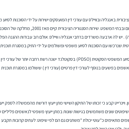
ורית באנגליה ובוויילס עם עורכי דין המועסקים ישירות על ידי הסוכנות לסיוע
ייעוץ בתחנות משטרה וייצוג בבתי משפט השלום ובבתי המשפט. שירות הסנגו
 יש לה ארבעה משרדים ברחבי אנגליה ו וויילס. אולם רוב עבודות ההגנה הפל
בסקוטלנד ישנה רשת רחבה יותר של עורכי דין של סנגור הציבור (PDSO) המועסקים על ידי מועצת הסיו
מים בפשעים בנוסף לעורכי דין פרטיים (עורכי דין ) ששולמו במסגרת תוכנית הסיוע המשפטי. PDSO הוא ארגון לל
שיפוטים שונים משתמשים בגישות שונות במתן ייעוץ משפטי לנאשמים פליליים שא
אשמים מתאימים כ"עוטי יכולת "משתנים גם הם לפי שיפוט: לעתים קרובות תקבע