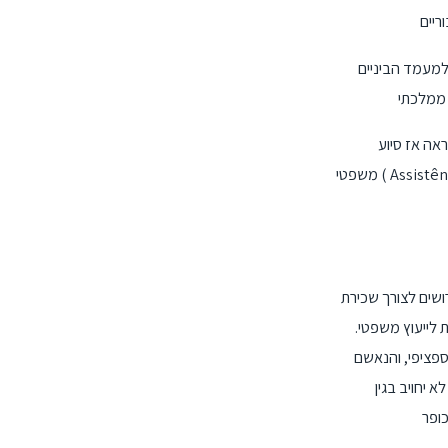
ולמעמד הביניים
, שנקראה אז סיוע
משפטי ( Assistência Jurídica ). החוקה של 1937 הוארכה Assistência Jurídica לכול הארץ, אך ללא אותה אפקטיבי כי הנגזר הנוכחי, 1988
ושים לצורך שכירת
 לייעוץ משפטי.
ספציפי, והנאשם
 יחויב בגין