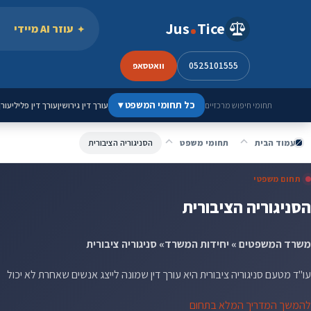
ילוג לתוכן
Jus
Tice
עוזר AI מיידי
0525101555
וואטסאפ
כל תחומי המשפט
▾
עורך דין גירושין
עורך דין פלילי
עורך
תחומי חיפוש מרכזיים
עמוד הבית
תחומי משפט
הסניגוריה הציבורית
תחום משפטי
הסניגוריה הציבורית
משרד המשפטים » יחידות המשרד» סניגוריה ציבורית
עו"ד מטעם סניגוריה ציבורית היא עורך דין שמונה לייצג אנשים שאחרת לא יכול
להמשך המדריך המלא בתחום