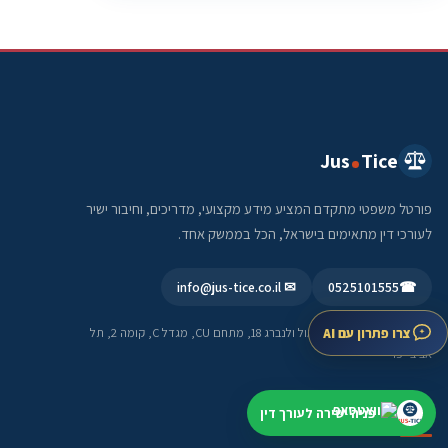
Jus
Tice
פורטל משפטי מתקדם המציע מידע מקצועי, מדריכים, וחיבור ישיר
לעורכי דין מתאימים בישראל, הכל בממשק אחד.
✉ info@jus-tice.co.il
0525101555
☎
כתובת בית עסק:
רחוב ראול ולנברג 18, מתחם CU, מגדל C, קומה 2, תל
צרו פתרון עם AI
אביב-יפו
פניה ישירה לעורך דין
תחומי התמחות