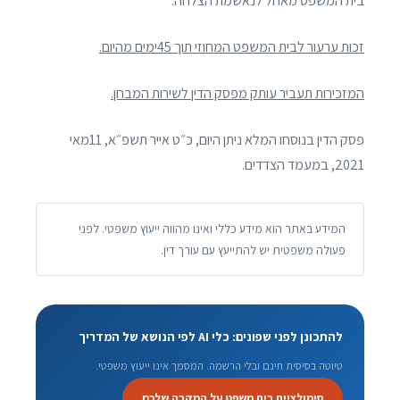
בית המשפט מאחל לנאשמת הצלחה.
זכות ערעור לבית המשפט המחוזי תוך
45ימים מהיום.
המזכירות תעביר עותק מפסק הדין לשירות המבחן.
פסק הדין בנוסחו המלא ניתן היום, כ״ט אייר תשפ״א, 11מאי
2021, במעמד הצדדים.
המידע באתר הוא מידע כללי ואינו מהווה ייעוץ משפטי. לפני
פעולה משפטית יש להתייעץ עם עורך דין.
להתכונן לפני שפונים: כלי AI לפי הנושא של המדריך
טיוטה בסיסית חינם ובלי הרשמה. המסמך אינו ייעוץ משפטי.
סימולציית בית משפט על המקרה שלכם