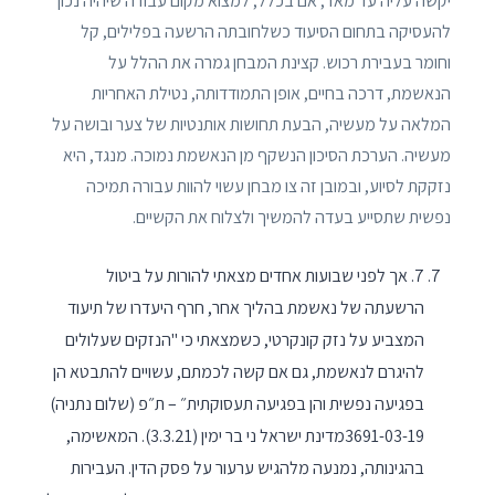
יקשה עליה עד מאד, אם בכלל, למצוא מקום עבודה שיהיה נכון
להעסיקה בתחום הסיעוד כשלחובתה הרשעה בפלילים, קל
וחומר בעבירת רכוש. קצינת המבחן גמרה את ההלל על
הנאשמת, דרכה בחיים, אופן התמודדותה, נטילת האחריות
המלאה על מעשיה, הבעת תחושות אותנטיות של צער ובושה על
מעשיה. הערכת הסיכון הנשקף מן הנאשמת נמוכה. מנגד, היא
נזקקת לסיוע, ובמובן זה צו מבחן עשוי להוות עבורה תמיכה
נפשית שתסייע בעדה להמשיך ולצלוח את הקשיים.
7. אך לפני שבועות אחדים מצאתי להורות על ביטול
הרשעתה של נאשמת בהליך אחר, חרף היעדרו של תיעוד
המצביע על נזק קונקרטי, כשמצאתי כי "הנזקים שעלולים
להיגרם לנאשמת, גם אם קשה לכמתם, עשויים להתבטא הן
בפגיעה נפשית והן בפגיעה תעסוקתית״ – ת״פ (שלום נתניה)
3691-03-19מדינת ישראל ני בר ימין (3.3.21). המאשימה,
בהגינותה, נמנעה מלהגיש ערעור על פסק הדין. העבירות