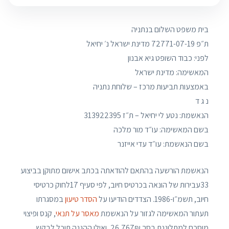
בית משפט השלום בנתניה
ת״פ 72771-07-19 מדינת ישראל נ׳ יחיאל
לפני: כבוד השופט גיא אבנון
המאשימה: מדינת ישראל
באמצעות תביעות מרכז – שלוחת נתניה
נ ג ד
הנאשמת: נטע לי יחיאל – ת״ז 313922395
בשם המאשימה: עו״ד מור מלכה
בשם הנאשמת: עו״ד עדי אייזנר
הנאשמת הורשעה בהתאם להודאתה בכתב אישום מתוקן בביצוע
33עבירות של הונאה בכרטיס חיוב, לפי סעיף 17לחוק כרטיסי
חיוב, תשמ״ו-1986. הצדדים הודיעו על
הסדר טיעון
במסגרתו
תעתור המאשימה לגזור על הנאשמת
מאסר על תנאי
, קנס ופיצוי
מוסכם למתלוננת בסך 26,767₪, ואילו ההגנה תוכל לבקש