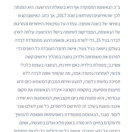
ב״כ הנאשמת התמקדה אף היא בשאלת ההרשעה. היא הפנתה
לכך שהאירועים התרחשו בשנת 2017, אך כתב האישום הוגש
באיחור של כשנה ומחצה. עמדה על נסיבותיה הייחודיות והחריגות
של הנאשמת, המצדיקות לשיטתה ביטול ההרשעה: עלתה לארץ
לבדה בגיל 15, כדי לשרת בצבא, ומאותו הרגע מתמודדת לבדה
בעולם; נישאה בגיל צעיר; אישה חרוצה העובדת כל השנים כדי
לפרנס את משפחתה וילדיה; נתונה בתהליך גירושים קשה
ומורכב; מטפלת בילדיה כאם יחידנית, הנתונה בעומס כלכלי
ורגשי; לאחרונה נפטרה אמה, מה שהותיר אותה לבדה ללא
תמיכה נפשית כלשהי, למעט שירות המבחן המשמש כיום זרוע
מייעצת ומסייעת; בתקופת הקורונה איבדה הנאשמת את מקום
עבודתה, והיא מתפרנסת כיום מקצבאות; המשמעות היא שידה
איננה משגת בשלב זה להירשם ללימודים, כל שכן לשלם שכר
לימוד. מנגד, הנאשמת מתמודדת באופטימיות ושואפת להמשיך
ולהתקדם בחיים. היא מודה באופן מלא ושלם במעשיה, אותם
ביצעה על רקע משברי, ועושה כל שביכולתה כדי לצאת מחוזקת