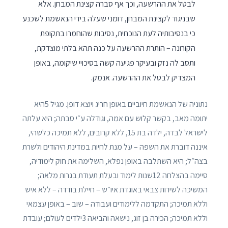
לבטל את ההרשעה, וכך אף סברה קצינת המבחן. אלא
שבניגוד לקצינת המבחן, דומני שעלה בידי הנאשמת לשכנע
כי בנסיבותיה לעת הנוכחית, נסיבות שהוחמרו בתקופת
הקורונה – הותרת ההרשעה על כנה תהא בלתי מוצדקת,
ותסב לה נזק ובעיקר פגיעה קשה בסיכויי שיקומה, באופן
המצדיק לבטל את ההרשעה. אנמק.
נתוניה של הנאשמת חיוביים באופן חריג ויוצא דופן. מגיל 5היא
יתומה מאב, בקשר קלוש עם אמה, וגודלה ע״י סבתה; היא עלתה
לישראל לבדה, ילדה בת 15, ללא קרובים, ללא תמיכה כלשהי,
איננה דוברת את השפה – על מנת לחיות במדינת היהודים ולשרת
בצה״ל; היא השתלבה באופן נפלא, השלימה את חוק לימודיה,
סיימה בהצלחה 12שנות לימוד ובעלת תעודת בגרות מלאה;
המשיכה לשירות צבאי באוגדת איו״ש – חיילת בודדה – ללא איש
וללא תמיכה; התקדמה ללימודים ועבודה – שוב – באופן עצמאי
וללא תמיכה; הכירה בן זוג, נישאה והביאה 3ילדים לעולם; עובדת