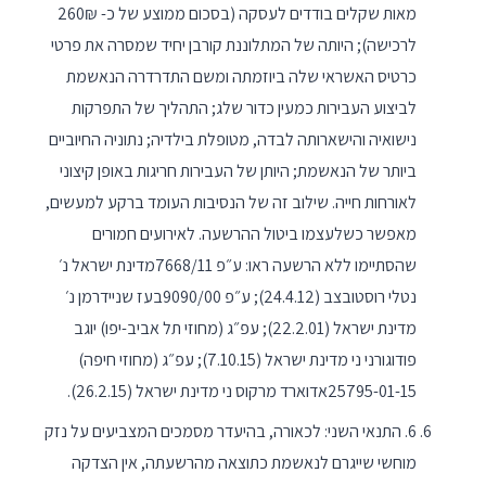
מאות שקלים בודדים לעסקה (בסכום ממוצע של כ- 260₪
לרכישה); היותה של המתלוננת קורבן יחיד שמסרה את פרטי
כרטיס האשראי שלה ביוזמתה ומשם התדרדרה הנאשמת
לביצוע העבירות כמעין כדור שלג; התהליך של התפרקות
נישואיה והישארותה לבדה, מטופלת בילדיה; נתוניה החיוביים
ביותר של הנאשמת; היותן של העבירות חריגות באופן קיצוני
לאורחות חייה. שילוב זה של הנסיבות העומד ברקע למעשים,
מאפשר כשלעצמו ביטול ההרשעה. לאירועים חמורים
שהסתיימו ללא הרשעה ראו: ע״פ 7668/11מדינת ישראל נ׳
נטלי רוסטובצב (24.4.12); ע״פ 9090/00בעז שניידרמן נ׳
מדינת ישראל (22.2.01); עפ״ג (מחוזי תל אביב-יפו) יוגב
פודוגורני ני מדינת ישראל (7.10.15); עפ״ג (מחוזי חיפה)
25795-01-15אדוארד מרקוס ני מדינת ישראל (26.2.15).
6. התנאי השני: לכאורה, בהיעדר מסמכים המצביעים על נזק
מוחשי שייגרם לנאשמת כתוצאה מהרשעתה, אין הצדקה