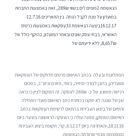
הנאשמת 2פופים לים בשווי 289₪, זאת באמצעות החברות
במועדון על מנת לקבל הנחה. בין התאריכים 12.7.16-
16.12.17ביצעה הנאשמת 33עסקאות באמצעות כרטיס
האשראי, בבתי עסק שונים ובאתר המועדון, בהיקף כולל של
8,657₪, ללא ידיעתם של
המתלוננת ובעלה. בכתב האישום פרטים מדויקים של העסקאות
ומועדיהן, ברובן לצורכי מחייה, ביגוד, פארם וכיוצ״ב, בסכום
רכישה ממוצע של כ- 260₪ לעסקה. זה המקום לציין כי נראה
שבשל שגגה לא תוקנו בכותרת כתב האישום מועדי התחילה
והסיום של ביצוע העבירות בהתאם לרשימת העסקאות בכתב
האישום המתוקן, ממנה עולה כי העסקה הראשונה בוצעה ביום
18.11.16, והאחרונה ביום 6.12.17, קרי, תקופת ביצוע העבירות
מצומצמת מכפי שהודתה הנאשמת.