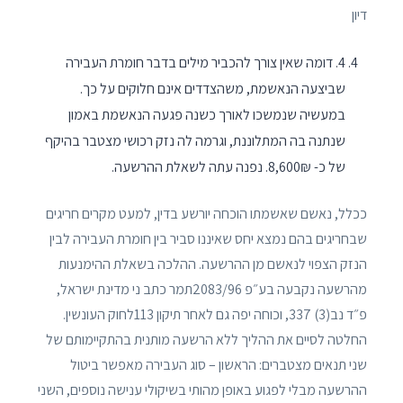
דיון
4. דומה שאין צורך להכביר מילים בדבר חומרת העבירה
שביצעה הנאשמת, משהצדדים אינם חלוקים על כך.
במעשיה שנמשכו לאורך כשנה פגעה הנאשמת באמון
שנתנה בה המתלוננת, וגרמה לה נזק רכושי מצטבר בהיקף
של כ- 8,600₪. נפנה עתה לשאלת ההרשעה.
ככלל, נאשם שאשמתו הוכחה יורשע בדין, למעט מקרים חריגים
שבחריגים בהם נמצא יחס שאיננו סביר בין חומרת העבירה לבין
הנזק הצפוי לנאשם מן ההרשעה. ההלכה בשאלת ההימנעות
מהרשעה נקבעה בע״פ 2083/96תמר כתב ני מדינת ישראל,
פ״ד נב(3) 337, וכוחה יפה גם לאחר תיקון 113לחוק העונשין.
החלטה לסיים את ההליך ללא הרשעה מותנית בהתקיימותם של
שני תנאים מצטברים: הראשון – סוג העבירה מאפשר ביטול
ההרשעה מבלי לפגוע באופן מהותי בשיקולי ענישה נוספים, השני