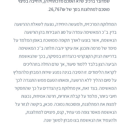
שמדובר ברכיב שלא הוסכם מלכתחילה), ולחייבה בפיצוי
מוסכם למתלוננת בסך של 26,767₪.
המחלוקת המרכזית, ולמעשה היחידה, נוגעת לשאלת ההרשעה
בדין. ב״כ המאשימה עמדה על סוג העבירות בהן הורשעה
הנאשמת, אשר בוצעו לאורך תקופה ממושכת באופן המלמד על
מימד של מרמה ותכנון. את עיקר יהבה תלתה ב״כ המאשימה
בדרישת הנזק הקונקרטי כהגדרתו בפסיקה, בכך שהנאשמת
הביעה רצון בלבד ללמוד סיעוד, אך טרם החלה בתהליכים
לקראת הלימודים. זו הסיבה בגינה נמנע שירות המבחן מלהמליץ
על סיום ההליך ללא הרשעה, ומאותו הטעם ממש התנגדה לכך
המאשימה. בצד זאת, אין מחלוקת בין הצדדים על כך שהתסקיר
חיובי ביותר, מלמד על קבלת אחריות, חרטה אמיתית, נכונות
לפצות את המתלוננת, ומסוכנות נמוכה. מכאן, ביקשה לגזור על
הנאשמת מאסר צופה פני עתיד, קנס, פיצויים למתלוננת,
ולהעמיד את הנאשמת בצו מבחן למשך שנה.