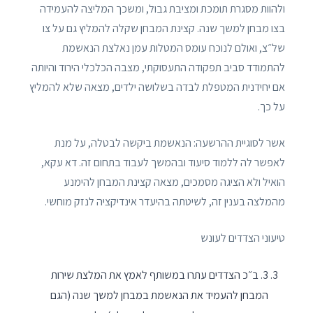
ולהוות מסגרת תומכת ומציבת גבול, ומשכך המליצה להעמידה
בצו מבחן למשך שנה. קצינת המבחן שקלה להמליץ גם על צו
של״צ, ואולם לנוכח עומס המטלות עמן נאלצת הנאשמת
להתמודד סביב תפקודה התעסוקתי, מצבה הכלכלי הירוד והיותה
אם יחידנית המטפלת לבדה בשלושה ילדים, מצאה שלא להמליץ
על כך.
אשר לסוגיית ההרשעה: הנאשמת ביקשה לבטלה, על מנת
לאפשר לה ללמוד סיעוד ובהמשך לעבוד בתחום זה. דא עקא,
הואיל ולא הציגה מסמכים, מצאה קצינת המבחן להימנע
מהמלצה בענין זה, לשיטתה בהיעדר אינדיקציה לנזק מוחשי.
טיעוני הצדדים לעונש
3. ב״כ הצדדים עתרו במשותף לאמץ את המלצת שירות
המבחן להעמיד את הנאשמת במבחן למשך שנה (הגם