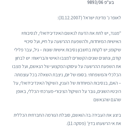
בע"פ 9893/06
לאופר נ' מדינת ישראל (31.12.2007):
"מנגד, יש לתת את הדעת לנאשם האינדיבידואלי, לנסיבותיו
האישיות המיוחדות, ולהשפעת ההרשעה על חייו, ועל סיכויי
שיקומו; יש לקחת בחשבון נסיבות אישיות שונות – גיל, עבר פלילי
קודם, ונתונים שונים הקשורים למצבו האישי והבריאותי. יש לבחון
את השפעת ההרשעה על עיסוקו המקצועי של הנאשם, ועל מצבו
הכלכלי והמשפחתי. בסופו של יום, ניצבת השאלה בכל עוצמתה
– האם, בנסיבות המיוחדות של הענין, השיקול האינדיבידואלי, על
היבטיו השונים, גובר על השיקול הציבורי-מערכתי הכללי, באופן
שהגם שהנאשם
ביצע את העבירה בה הואשם, סובלת הנורמה החברתית הכללית
את אי הרשעתו בדין״ (פסקה 11).