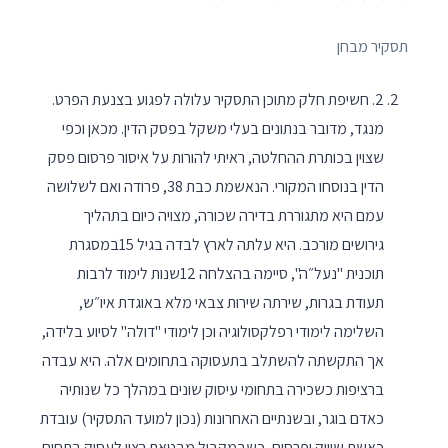
תסקיר מבחן
2. חשיפת חלק מתוכן התסקיר עלולה לפגוע בצנעת הפרט.
מנגד, מדובר בנתונים בעלי משקל בפסק הדין. מכאן וכפי
שצוין בכותרת ההחלטה, ראיתי להורות על איסור פרסום פסק
הדין בנוסחו המקורי. הנאשמת כבת 38, פרודה ואם לשלושה
עמם היא מתגוררת בדירה שכורה, מצויה כיום בתהליך
גירושים מורכב. היא עלתה לארץ לבדה בגיל 15במסגרת
תוכנית "נעל״ה", סיימה בהצלחה 12שנות לימוד לרבות
תעודת בגרות, שירתה שירות צבאי מלא באוגדת איו״ש,
השלימה לימודי רפלקסולוגיה וכן לימודי "דולה" לסיוע בלידה,
אך התקשתה להשתלב בתעסוקה בתחומים אלה. היא עבדה
ברציפות כשכירה בתחומי עיסוק שונים במהלך כל שנותיה
כאדם בוגר, ובשנתיים האחרונות (נכון למועד התסקיר) עובדת
כאשת שיווק ופרסום, כשבמקביל מבטאת רצון לעסוק בתחום