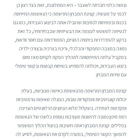
ובושה כלפי חברתה לשעבר – היא המתלוננת, זאת בצד רצון כן
לכפר על מעשיה. קצינת המבחן התרשמה כי הנאשמת התייחסה
בכנות ובפתיחות לנסיבות שהובילו אותה לביצוע העבירות, כמו גם
לנטייתה לטשטש לעצמה את הבעייתיות שבבחירותיה, כל זאת
ברקע להתדרדרות ביחסיה הזוגיים, התמודדותה עם חוסר וודאות,
נסיגה במצבה התפקודי והכלכלי, וריכוז בצרכיה ובצורכי ילדיה.
במקביל עלתה התייחסותה לתהליך הפקת לקחים מאז סיום
ביצוע העבירות, ויכולתה להסתייע בשיחות קבועות ובקשר טיפולי
עם שירות המבחן.
קצינת המבחן התרשמה מהנאשמת כאישה מגובשת, בעלת
יכולות קוגניטיביות ותפקודיות טובות, המגלה שאיפות נורמטיביות
ומקדמות לעתידה. בשקלול מלוא הנתונים הרלוונטיים העריכה
רמת סיכון נמוכה להישנות מעורבות נוספת כלשהי של הנאשמת
בפלילים. קצינת המבחן ראתה חשיבות בניצול ההליך המשפטי
להמשך הקשר הטיפולי, במטרה לקדם את הנאשמת, לסייע לה