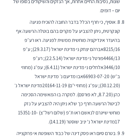
שונות, נסיבות החיים אחרות, אך הנזקים והשיקולים בסופו של
יום – דומים.
8. אוסיף, כי חרף הכלל בדבר החובה להוכיח פגיעה
קונקרטית, ניתן להצביע על מקרים בהם בוטלה הרשעה אף
בהיעדר אינדיקציה מוחשית ממשית לפגיעה. ראו רע״פ
8215/16אברהם יצחק ני מדינת ישראל (29.3.17); ע״פ
4466/13פורטל ני מדינת ישראל (22.5.14); רע״פ
3446/10אלחלים ני מדינת ישראל (6.4.11); עפ״ג (מחוזי
ב״ש) 66903-07-20אבו מדיעם נ׳ מדינת ישראל
(30.12.20); עפ״ג (מחוזי י״ם) 20164-11-19מדינת ישראל נ׳
כהן (8.7.20, לא פורסם). למקרה בו המאשימה הסכימה
לביטול הרשעה חרף כך שלא ניתן היה להצביע על נזק
מוחשי שייגרם לנאשם ראו ת״פ (שלום רשל״צ) 15351-10-
17מדינת ישראל נ' יניב שוסטר (14.1.19).
9. בטרם סיום ראו פסק דינה של כבוד השופטת אי פרוקצייה