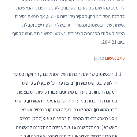
להימנע מהרשעה, כשעובר לטיעונים לעונש הופנתה הנאשמת
לקבלת תסקיר מבחן. תסקיר ניתן ביום 5.7.20, אך מפאת נסיבות
אישיות של הנאשמת, ומאוחר יותר בשל החלפת ייצוג וקבלת
הטיפול על ידי הסנגוריה הציבורית, נשמעו הטיעונים לעונש לבסוף
ביום 20.4.21.
כתב אישום
מתוקן
1. הנאשמת, שהייתה חברתה של המתלוננת, החזיקה במועד
הרלוונטי בכרטיס מועדון "בהצדעה" ע״ש בעלה, כרטיס
המקנה הנחות בשיעורים משתנים עבור רכישות המבוצעות
במסגרת החברות במועדון (להלן בהתאמה: המועדון, כרטיס
חבר המועדון). המתלוננת ובעלה החזיקו בכרטיס אשראי
מסוג מאסטרכארד המסתיים בספרות 8190(להלן: כרטיס
האשראי). במהלך שנת 2016העבירה המתלוננת לנאשמת
את פרטי כרטיס האשראי, על מנת שתרכוש עבורה ועבור