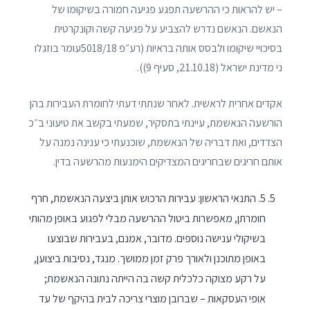
– יש להראות כי ההרשעה תפגע פגיעה חמורה בשיקומו של
הנאשם. הנאשם נדרש להצביע על פגיעה קשה וקונקרטית
בסיכויי שיקומו ולבסס אותה בראיות (רע״פ 5018/18עומר בוזגלו
ני מדינת ישראל (21.10.18, סעיף 9)).
אקדים אחרית לראשית. לאחר שנתתי דעתי לחומרת העבירות בהן
הורשעה הנאשמת, עיינתי בתסקיר, שמעתי בקשב את טיעוני ב״כ
הצדדים, ואת דבריה של הנאשמת, שוכנעתי כי ענינה נמנה על
אותם חריגים שבחריגים המצדיקים הימנעות מהרשעה בדין.
5. התנאי הראשון: עבירות הרכוש אותן ביצעה הנאשמת, חרף
חומרתן, מאפשרות ביטול ההרשעה מבלי לפגוע באופן מהותי
בשיקולי ענישה נוספים. מדובר, אמנם, בעבירות שבוצעו
באופן מתוכנן ולאורך פרק זמן ממושך. מנגד, נסיבות ביצוען,
על רקע מצוקה כלכלית קשה בה הייתה נתונה הנאשמת;
אופי העסקאות – שברובן מוצרי צריכה לבית בהיקף של עד