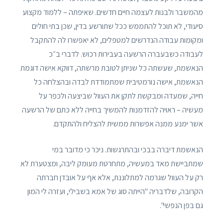
מהמשבר ולבנות לעצמה חיים חדשים. שאיפתה – ללמוד מקצוע
סיעודי, לא תוכל להתממש ככל שתורשע בדין, שכן בתי חולים
ומקומות עבודה הנדרשים למטפלים, לא יאפשרו לה להתקבל
לעבודה כשבעברה הרשעה בעבירות רכוש. לדברי ב״כ
הנאשמת, שעשתה כל שניתן לטובת מרשתה, דווקא אישה דוגמת
הנאשמת, אישה נורמטיבית שמתמודדת לבדה ובהצלחה כל
חייה, שמעדה ומבקשת לתקן את העוול שביצעה ולכפר על
מעשיה – ראויה להזדמנות להמשיך בחייה ללא כתם של הרשעה
אשר ימנע ממנה אפשרות ממשית להצליח ולהתקדם.
הנאשמת דיברה בבכי ובהתרגשות. ניכר כי מדובר במי
שמתביישת מאד במעשיה, מתחרטת מעומק ליבה, ומצטערת לא
רק על העוול שגרמה למתלוננת, אלא אף על אובדן חברתה
הקרובה, שלדבריה "הייתה סוג של אמא בשבילי, ועזרה לי המון
גם בפן הנפשי".