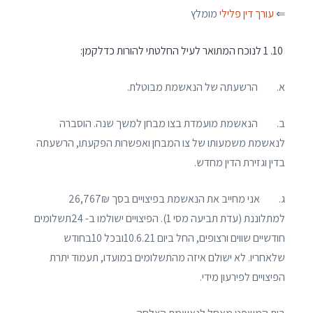
⇐
עורך דין פלילי
מומלץ
1 לנוכח המתואר לעיל החלטתי להורות כדלקמן:
א. הרשעתה של הנאשמת מבוטלת.
ב. הנאשמת מועמדת בצו מבחן למשך שנה. הוסברה
לנאשמת משמעותו של צו המבחן ואפשרות הפקעתו, הרשעתה
בדין וגזירת הדין מחדש.
ג. אני מחייב את הנאשמת בפיצויים בסך 26,767₪
למתלוננת (עדת תביעה מסי 1). הפיצויים ישולמו ב- 24תשלומים
חודשיים שווים ורצופים, החל ביום 10.6.21ובכל 10בחודש
שלאחריו. לא ישולם איזה מהתשלומים במועדו, תעמוד יתרת
הפיצויים לפירעון מידי.