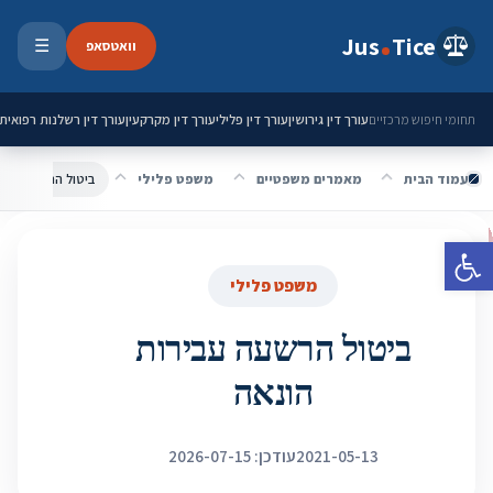
ילוג לתוכן
Jus
Tice
וואטסאפ
☰
פתיחת 
עורך דין גירושין
עורך דין פלילי
עורך דין מקרקעין
עורך דין רשלנות רפואית
תחומי חיפוש מרכזיים
עמוד הבית
מאמרים משפטיים
משפט פלילי
ביטול הרשעה עביר
פתח סרגל נגישות
משפט פלילי
ביטול הרשעה עבירות
הונאה
2021-05-13
עודכן: 2026-07-15