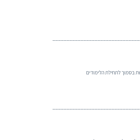
_______________________________
ת בסמוך לתחילת הלימודים
_______________________________