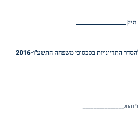
תיק __________________
 זהות
_______________