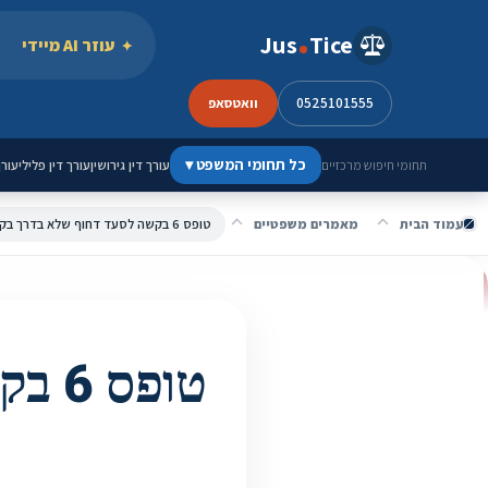
ילוג לתוכן
Jus
Tice
עוזר AI מיידי
0525101555
וואטסאפ
כל תחומי המשפט
▾
עורך דין גירושין
עורך דין פלילי
עורך
תחומי חיפוש מרכזיים
עמוד הבית
מאמרים משפטיים
טופס 6 בקשה לסעד דחוף שלא בדרך בקשה ליישוב סכסוך
טופס