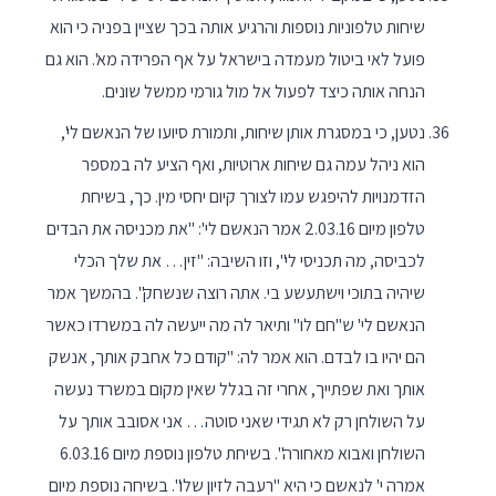
שיחות טלפוניות נוספות והרגיע אותה בכך שציין בפניה כי הוא
פועל לאי ביטול מעמדה בישראל על אף הפרידה מא'. הוא גם
הנחה אותה כיצד לפעול אל מול גורמי ממשל שונים.
נטען, כי במסגרת אותן שיחות, ותמורת סיועו של הנאשם לי',
הוא ניהל עמה גם שיחות ארוטיות, ואף הציע לה במספר
הזדמנויות להיפגש עמו לצורך קיום יחסי מין. כך, בשיחת
טלפון מיום 2.03.16 אמר הנאשם לי': "את מכניסה את הבדים
לכביסה, מה תכניסי לי", וזו השיבה: "זין… את שלך הכלי
שיהיה בתוכי וישתעשע בי. אתה רוצה שנשחק". בהמשך אמר
הנאשם לי' ש"חם לו" ותיאר לה מה ייעשה לה במשרדו כאשר
הם יהיו בו לבדם. הוא אמר לה: "קודם כל אחבק אותך, אנשק
אותך ואת שפתייך, אחרי זה בגלל שאין מקום במשרד נעשה
על השולחן רק לא תגידי שאני סוטה… אני אסובב אותך על
השולחן ואבוא מאחורה". בשיחת טלפון נוספת מיום 6.03.16
אמרה י' לנאשם כי היא "רעבה לזיון שלו". בשיחה נוספת מיום