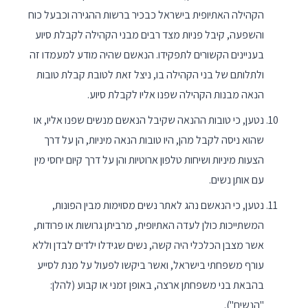
הקהילה האתיופית בישראל כבכיר ברשות ההגירה וכבעל כוח
והשפעה, קיבל פניות מצד רבים מבני הקהילה לקבלת סיוע
בעניינים הקשורים לתפקידו. הנאשם שהיה מודע למעמדו זה
ולתלותם של בני הקהילה בו, ניצל זאת לטובת קבלת טובות
הנאה מבנות הקהילה שפנו אליו לקבלת סיוע.
נטען, כי טובות ההנאה שקיבל הנאשם מנשים שפנו אליו, או
שהוא ניסה לקבל מהן, היו טובות הנאה מיניות, הן על דרך
הצעות מיניות ושיחות טלפון ארוטיות והן על דרך קיום יחסי מין
עם אותן נשים.
נטען, כי הנאשם נהג לאתר נשים מסוימות מבין הפונות,
המשתייכות כולן לעדה האתיופית, מרביתן גרושות או פרודות,
אשר מצבן הכלכלי היה קשה, נשים שגידלו ילדים לבדן וללא
עורף משפחתי בישראל, ואשר ביקשו לפעול על מנת לסייע
בהבאת בני משפחתן ארצה, באופן זמני או קבוע (להלן:
"הנשים").