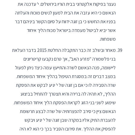
נעצר בפיקוח אלקטרוני בבית הוריו בירושלים. י' עדכנה את
הנאשם כי היא עזבה את הבית למעון לנשים מוכות והעלתה
בפניו את החשש כי בן זוגה ידווח על סיום הקשר ביניהם דבר
אשר יביא לביטול מעמדה בישראל מכוח הליך איחוד
משפחות.
מאחר ובשלב זה כבר התקבלה החלטת 2015 בדבר העלאת
בני פלשמורה "מזרע האב", אך טרם נקבעו קריטריונים
ליישומה, פנה הנאשם לשרה והתייעץ עמה כיצד ניתן לפעול
במצב דברים זה במסגרת הטיפול בהליך איחוד המשפחות.
שרה הסבירה לו כי אם בן זוגה של י' יגיע לבקש את הפסקת
ההליך, לא תהיה לה ברירה והיא תצטרך להתחיל בביצוע
שימוע לשני בני הזוג לקראת הפסקת הליך איחוד המשפחות.
הנאשם ציין כי סירב להפצרותיה של שרה לבצע תרשומת
להעברת התיק אליו במקרה שבן זוגה של י' יגיע ויבקש
להפסיק את ההליך. את סירובו הסביר בכך כי הוא לא היה