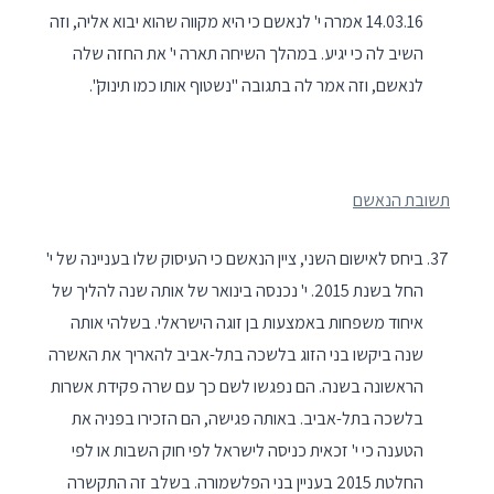
14.03.16 אמרה י' לנאשם כי היא מקווה שהוא יבוא אליה, וזה
השיב לה כי יגיע. במהלך השיחה תארה י' את החזה שלה
לנאשם, וזה אמר לה בתגובה "נשטוף אותו כמו תינוק".
תשובת הנאשם
ביחס לאישום השני, ציין הנאשם כי העיסוק שלו בעניינה של י'
החל בשנת 2015. י' נכנסה בינואר של אותה שנה להליך של
איחוד משפחות באמצעות בן זוגה הישראלי. בשלהי אותה
שנה ביקשו בני הזוג בלשכה בתל-אביב להאריך את האשרה
הראשונה בשנה. הם נפגשו לשם כך עם שרה פקידת אשרות
בלשכה בתל-אביב. באותה פגישה, הם הזכירו בפניה את
הטענה כי י' זכאית כניסה לישראל לפי חוק השבות או לפי
החלטת 2015 בעניין בני הפלשמורה. בשלב זה התקשרה