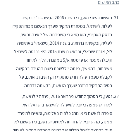
כתב האישום
באישום השני נטען, כי בשנת 2006 הגישה גב' י' בקשה
לעלות לישראל. במסגרת תחקיר שערך הנאשם מכוח תפקידו
בדסק האתיופי, הוא מצא כי משפחתה של י' אינה זכאית
לעליה, ובקשתה נדחתה. בשנת 2014, נישאה י' באתיופיה
לא', אזרח ישראלי, ובראשית שנת 2015 היא נכנסה לישראל
וקיבלה מעמד ארעי מסוג א/5 במסגרת הליך לאיחוד
משפחות. בהמשך, פנתה י' ללשכת רשות ההגירה בבקשה
לקבלת מעמד עולה חדש מתוקף חוק השבות. ואולם, על
בסיס התחקיר הנזכר שערך הנאשם, בקשתה נדחתה.
נטען, כי בסמוך לחודש פברואר 2016, פנתה י' לנאשם,
לאחר ששמעה כי יוכל לסייע לה להישאר בישראל. היא
סיפרה לנאשם כי א' נוהג כלפיה באלימות, ומאיים להיפרד
ממנה, מה שיוביל להחזרתה לאתיופיה. נטען, כי הנאשם לא
פעל בהתאם לנוהל הרלוונטי לבחינת הפסקת ההליך לאיחוד