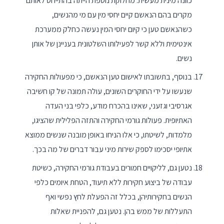
כוונה מינית מעשית. מחלוקת נוספת הייתה בהתייחס לאותם
מקרים בהם הנאשם קיים יחסי מין עם מי מהנשים,
כשהנאשם טען כי קיום יחסי המין נעשה כחלק ממערכת
אינטימית וללא קשר לפעילותו השלטונית בעניינן של אותן
נשים.
בנוסף, בתשובתו לאישום טען הנאשם, כי מפעולות החקירה
שנעשו על ידי החוקרים השונים, עולה תמונה של קו חשיבה
אגרסיבי וגזעני, שאינו בהכרח מודע, כלפי בני העדה
האתיופית. פעולות גורמי החקירה והתזה הפלילית שהציגו,
מלמדות, לשיטתו, כי אלו הניחו באופן מובנה שנשים ממוצא
אתיופי יסכימו לספק שירות מיני עבור דברים של מה בכך.
נטען גם, לליקויים חמורים בעבודת גורמי החקירה, כשיטת
עבודה של ביצוע חקירות ללא תיעוד, הטחת איומים כלפי
הנשים בחקירותיהן, בכלל זה הפעלת לחץ נפשי ואף
התעללות של ממש בהן. נטען גם, להפניית שאלות