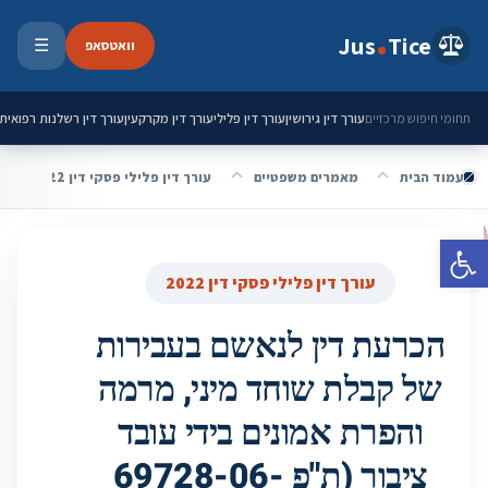
ילוג לתוכן
Jus
Tice
וואטסאפ
☰
פתיחת 
עורך דין גירושין
עורך דין פלילי
עורך דין מקרקעין
עורך דין רשלנות רפואית
תחומי חיפוש מרכזיים
עמוד הבית
מאמרים משפטיים
עורך דין פלילי פסקי דין 2022
פתח סרגל נגישות
עורך דין פלילי פסקי דין 2022
הכרעת דין לנאשם בעבירות
של קבלת שוחד מיני, מרמה
והפרת אמונים בידי עובד
ציבור (ת"פ 69728-06-