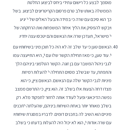
מוסמך לבצע כל רישום עתידי ביחס לביצוע החלטת
הממשלה באותו שלב טרם פרסום הקריטריונים לביצוע. בשל
כך הוא סיכם עם שרה כי במידה והבעל האלים של י' יגיע
ויבקש להפסיק את הליך איחוד המשפחות ואת הרחקתה של
י' מישראל, תעדכן שרה את הנאשם והם יטכסו עצה יחדיו.
הנאשם טען כי עד שלב זה לא היה כל תוכן מיני בשיחותיו עם
י'. עוד טען, כי מאז תחילת הקשר שלו עם י', היא התייעצה עמו
לגבי ניהול המשבר עם בן זוגה. הקשר הטלפוני ביניהם הלך
והתפתח, עד שבשלב מסוים התחילה י' להעלות רמיזות
מיניות לגבי הקשר שלה עם הנאשם. הנאשם ציין, כי הוא
מצדו דחה הצעות אלו בשלב זה. הוא ציין, כי התרשם ממצב
נפשה הדיכאוני ופעל לעודד אותה לחזור לתפקוד מלא. רק
בשלב מאוחר יותר באחת השיחות ביניהם, שהעלתה י'תכנים
מיניים הוא השיב לה בתכנים דומים. לדבריו במסגרת שיחותיו
עם שרה אודות י', הוא לא יכול היה להעלות בדעתו כי בשלב