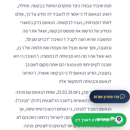
מנת שיברר עבורה כיצד מתקדם הטיפול בבקשה. תחילה,
השיב הנאשם לו' כי אסור לו להעביר לה מידע על כך, אולם
לאחר הפצרותיה, נענה לבקשתה. הנאשם בדק במאגרי
המידע של הרשות את סטטוס הבקשה, ושאל את ו' מה
התשובה שהיא רוצה לקבל. ו' השיבה "דברים טובים",
ובתגובה, ותוך שהוא מנצל את מעמדו ואת תלותה של ו' בו,
הוא שאל את ו' מה היא מבטיחה לו בתמורה. ו' השיבה כי היא
מוכנה לקיים יחסי מין עמו וכי הם יאתרו מקום לשם כך.
בתגובה, הודיע הנאשם לו' כי הבקשה אושרה. ו' הודתה
לנאשם והבטיחה להתקשר אליו.
כשבוע לאחר מכן, ביום 15.02.16, שוחח הנאשם עם פנינה
צרו פתרון עם AI
בן שושן, רכזת האשרות בלשכה הרלוונטית (להלן: "פנינה").
הנאשם הסביר לפנינה, כי האחים רכשו כרטיסי טיסה, אך
בקשתם לקבלת ויזה לכניסה לישראל נדחתה היות והם לא
פניה ישירה לעורך דין
הציגו תעודות לידה מקוריות לגורמים הרלוונטיים. פנינה