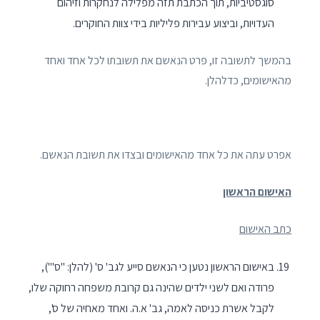
סוגסטיביות, תוך הכתבת תזה מפלילה לנחקרות וזיהום
העדויות, וביצוע עבירות פליליות בידי צוות החוקרים.
בהמשך לתשובה זו, פרט הנאשם את תשובתו לכל אחד ואחד
מהאישומים, כדלהלן.
אפרט עתה את כל אחד מהאישומים ובצדו את תשובת הנאשם.
האישום הראשון
כתב האישום
באישום הראשון נטען כי הנאשם סייע לגב' ס' (להלן: "ס'"),
פרודה ואם לשני ילדים שהינה גם קרובת משפחה רחוקה שלו,
לקבל אשרת כניסה לאמה, גב' א.ה. ואחד מאחיה של ס',