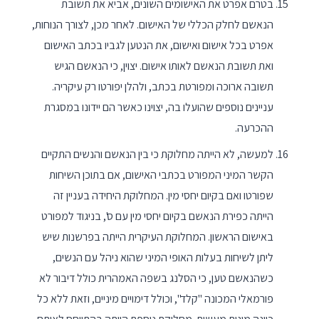
בטרם אפרט את האישומים השונים, אביא את תשובת
הנאשם לחלק הכללי של האישום. לאחר מכן, לצורך הנוחות,
אפרט בכל אישום ואישום, את הנטען לגביו בכתב האישום
ואת תשובת הנאשם לאותו אישום. יצוין, כי הנאשם הגיש
תשובה ארוכה ומפורטת בכתב, ולהלן יפורטו רק עיקריה.
עניינים נוספים שהועלו בה, יצוינו כאשר הם יידונו במסגרת
ההכרעה.
למעשה, לא הייתה מחלוקת כי בין הנאשם והנשים התקיים
הקשר המיני המפורט בכתבי האישום, אם בתוכן השיחות
שפורטו ואם בקיום יחסי מין. המחלוקת היחידה בעניין זה
הייתה כפירת הנאשם בקיום יחסי מין עם ס', בניגוד למפורט
באישום הראשון. המחלוקת העיקרית הייתה בפרשנות שיש
ליתן לשיחות בעלות האופי המיני שהוא ניהל עם הנשים,
כשהנאשם טען, כי הסלנג בשפה האמהרית כולל דיבור לא
פורמאלי המכונה "קלד", וכולל דימויים מיניים, וזאת ללא כל