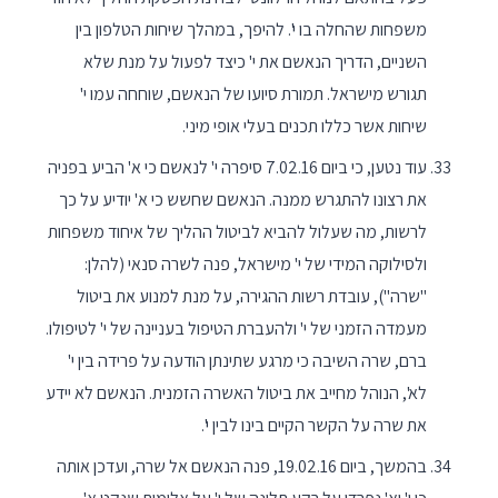
משפחות שהחלה בו י'. להיפך, במהלך שיחות הטלפון בין
השניים, הדריך הנאשם את י' כיצד לפעול על מנת שלא
תגורש מישראל. תמורת סיועו של הנאשם, שוחחה עמו י'
שיחות אשר כללו תכנים בעלי אופי מיני.
עוד נטען, כי ביום 7.02.16 סיפרה י' לנאשם כי א' הביע בפניה
את רצונו להתגרש ממנה. הנאשם שחשש כי א' יודיע על כך
לרשות, מה שעלול להביא לביטול ההליך של איחוד משפחות
ולסילוקה המידי של י' מישראל, פנה לשרה סנאי (להלן:
"שרה"), עובדת רשות ההגירה, על מנת למנוע את ביטול
מעמדה הזמני של י' ולהעברת הטיפול בעניינה של י' לטיפולו.
ברם, שרה השיבה כי מרגע שתינתן הודעה על פרידה בין י'
לא', הנוהל מחייב את ביטול האשרה הזמנית. הנאשם לא יידע
את שרה על הקשר הקיים בינו לבין י'.
בהמשך, ביום 19.02.16, פנה הנאשם אל שרה, ועדכן אותה