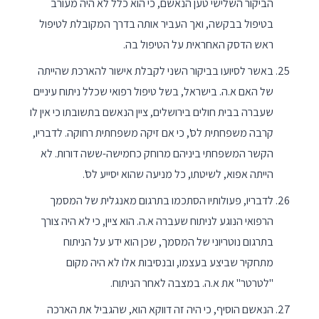
הביקור השלישי טען הנאשם, כי הוא כלל לא היה מעורב
בטיפול בבקשה, ואך העביר אותה בדרך המקובלת לטיפול
ראש הדסק האחראית על הטיפול בה.
באשר לסיועו בביקור השני לקבלת אישור להארכת שהייתה
של האם א.ה. בישראל, בשל טיפול רפואי שכלל ניתוח עיניים
שעברה בבית חולים בירושלים, ציין הנאשם בתשובתו כי אין לו
קרבה משפחתית לס', כי אם זיקה משפחתית רחוקה. לדבריו,
הקשר המשפחתי ביניהם מרוחק כחמישה-ששה דורות. לא
הייתה אפוא, לשיטתו, כל מניעה שהוא יסייע לס'.
לדבריו, פעולותיו הסתכמו בתרגום מאנגלית של המסמך
הרפואי הנוגע לניתוח שעברה א.ה. הוא ציין, כי לא היה צורך
בתרגום נוטריוני של המסמך, שכן הוא ידע על הניתוח
מתחקיר שביצע בעצמו, ובנסיבות אלו לא היה מקום
"לטרטר" את א.ה. במצבה לאחר הניתוח.
הנאשם הוסיף, כי היה זה דווקא הוא, שהגביל את הארכה