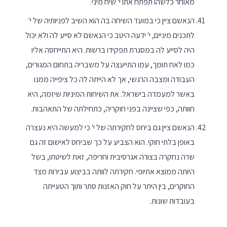
מאוחר כלשהו תפתח אתו י' שיח מיני.
הנאשם ציין כי במועד השיחה בה הוא השיב לפניותיה של י'
לתכנים מיניים, י' ידעה היטב כי הנאשם לא סייע לה ולא יכול
היה לסייע לה במסגרת תפקידו ברשות. היא התייחסה אליו
כמו לאח תומך, עמו התייעצה על משבריה בתחום המגורים,
העבודה ומצבה הרגשי, אך לא הייתה לה כל ציפייה ממנו
באשר למעמדה בישראל. את השיחות המיניות שיזמה, היא
חוותה, כפי שציינה בפני חוקריה, כתחילתה של התאהבות.
הנאשם ציין גם ביחס לחקירתה של י' כי למעשה היא נעצרה
באופן בלתי חוקי. הוא הצביע על כך שביחס לאישום זה גם
שרה נחקרה בצורה אגרסיבית וחריפה, זאת לשיטתו, בשל
היותה ממוצא אתיופי. חקירתה לוותה בביצוע עבירות מצד
החוקרים, בין היתר על חוק האזנות סתר ותוך הטעייתה
בעובדות שונות.