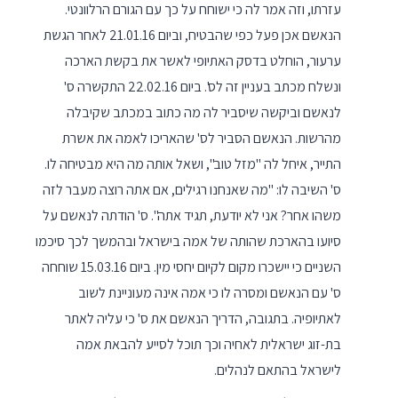
עזרתו, וזה אמר לה כי ישוחח על כך עם הגורם הרלוונטי.
הנאשם אכן פעל כפי שהבטיח, וביום 21.01.16 לאחר הגשת
ערעור, הוחלט בדסק האתיופי לאשר את בקשת הארכה
ונשלח מכתב בעניין זה לס'. ביום 22.02.16 התקשרה ס'
לנאשם וביקשה שיסביר לה מה כתוב במכתב שקיבלה
מהרשות. הנאשם הסביר לס' שהאריכו לאמה את אשרת
התייר, איחל לה "מזל טוב", ושאל אותה מה היא מבטיחה לו.
ס' השיבה לו: "מה שאנחנו רגילים, אם אתה רוצה מעבר לזה
משהו אחר? אני לא יודעת, תגיד אתה". ס' הודתה לנאשם על
סיועו בהארכת שהותה של אמה בישראל ובהמשך לכך סיכמו
השניים כי יישכרו מקום לקיום יחסי מין. ביום 15.03.16 שוחחה
ס' עם הנאשם ומסרה לו כי אמה אינה מעוניינת לשוב
לאתיופיה. בתגובה, הדריך הנאשם את ס' כי עליה לאתר
בת-זוג ישראלית לאחיה וכך תוכל לסייע להבאת אמה
לישראל בהתאם לנהלים.