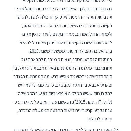
כי י' וא' נפרדו על רקע תלונה של י' על אלימות שנקט א'
כנגדה. בתגובה לכך השיבה שרה כי במצב זה הנוהל מחייב
את ביטול האשרה הזמנית של י', אך זו יכולה לנסות להגיש
בקשה הומניטרית להישארותה בישראל. למרות האמור,
ולמרות הנוהל המחייב, אמר הנאשם לשרה כי אין מקום
לבטל את האשרה הקיימת, מאחר וייתכן שי' תוכל להישאר
בישראל בהתאם להחלטת הממשלה משנת 2015
במסגרתה נקבעו מספר תנאים מצטברים להבאתם של
אחרוני בני הפלשמורה הממתינים באדיס אבבא לישראל, בין
היתר הדרישה כי המועמד מופיע ברשימת הממתינים בגונדר
ובאדיס אבבא. בהחלטה נקבע גם, כי על מנת ליישמה יש
להקים צוות שיגיש המלצות אופרטיביות לאישור הממשלה
(להלן: "החלטת 2015"). הנאשם עשה זאת, על אף שידע כי
טרם נקבעו קריטריונים ליישום החלטת הממשלה הנזכרת,
ובניגוד לנהלים.
נטען, כי במקביל לאמור, המשיך הנאשם לסייע לי' במסגרת