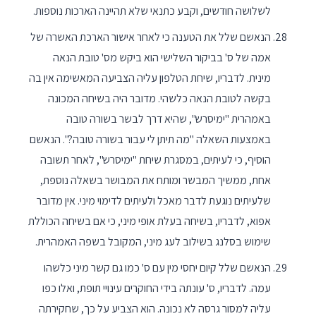
לשלושה חודשים, וקבע כתנאי שלא תהיינה הארכות נוספות.
הנאשם שלל את הטענה כי לאחר אישור הארכת האשרה של
אמה של ס' בביקור השלישי הוא ביקש מס' טובת הנאה
מינית. לדבריו, שיחת הטלפון עליה הצביעה המאשימה אין בה
בקשה לטובת הנאה כלשהי. מדובר היה בשיחה המכונה
באמהרית "ימיסרש", שהיא דרך לבשר בשורה טובה
באמצעות השאלה "מה תיתן לי עבור בשורה טובה?". הנאשם
הוסיף, כי לעיתים, במסגרת שיחת "ימיסרש", לאחר תשובה
אחת, ממשיך המבשר ומותח את המבושר בשאלה נוספת,
שלעיתים נוגעת לדבר מאכל ולעיתים לדימוי מיני. אין מדובר
אפוא, לדבריו, בשיחה בעלת אופי מיני, כי אם בשיחה הכוללת
שימוש בסלנג בשילוב לעג מיני, המקובל בשפה האמהרית.
הנאשם שלל קיום יחסי מין עם ס' כמו גם קשר מיני כלשהו
עמה. לדבריו, ס' עונתה בידי החוקרים עינויי תופת, ואלו כפו
עליה למסור גרסה לא נכונה. הוא הצביע על כך, שחקירתה