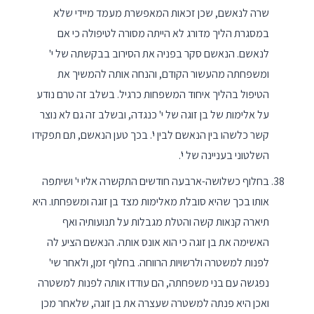
שרה לנאשם, שכן זכאות המאפשרת מעמד מיידי שלא
במסגרת הליך מדורג לא הייתה מסורה לטיפולה כי אם
לנאשם. הנאשם סקר בפניה את הסירוב בבקשתה של י'
ומשפחתה מהעשור הקודם, והנחה אותה להמשיך את
הטיפול בהליך איחוד המשפחות כרגיל. בשלב זה טרם נודע
על אלימות של בן זוגה של י' כנגדה, ובשלב זה גם לא נוצר
קשר כלשהו בין הנאשם לבין י'. בכך טען הנאשם, תם תפקידו
השלטוני בעניינה של י'.
בחלוף כשלושה-ארבעה חודשים התקשרה אליו י' ושיתפה
אותו בכך שהיא סובלת מאלימות מצד בן זוגה ומשפחתו. היא
תיארה קנאות קשה והטלת מגבלות על תנועותיה ואף
האשימה את בן זוגה כי הוא אונס אותה. הנאשם הציע לה
לפנות למשטרה ולרשויות הרווחה. בחלוף זמן, ולאחר שי'
נפגשה עם בני משפחתה, הם עודדו אותה לפנות למשטרה
ואכן היא פנתה למשטרה שעצרה את בן זוגה, שלאחר מכן