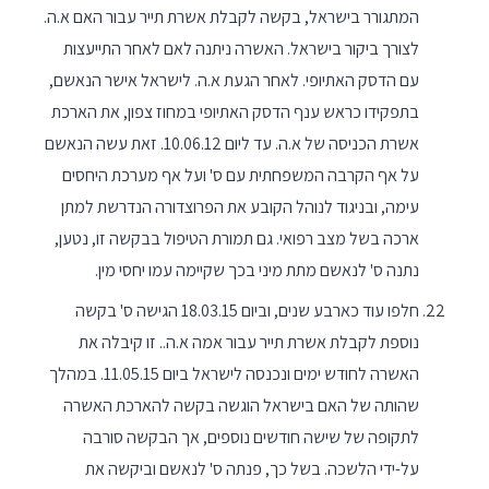
המתגורר בישראל, בקשה לקבלת אשרת תייר עבור האם א.ה.
לצורך ביקור בישראל. האשרה ניתנה לאם לאחר התייעצות
עם הדסק האתיופי. לאחר הגעת א.ה. לישראל אישר הנאשם,
בתפקידו כראש ענף הדסק האתיופי במחוז צפון, את הארכת
אשרת הכניסה של א.ה. עד ליום 10.06.12. זאת עשה הנאשם
על אף הקרבה המשפחתית עם ס' ועל אף מערכת היחסים
עימה, ובניגוד לנוהל הקובע את הפרוצדורה הנדרשת למתן
ארכה בשל מצב רפואי. גם תמורת הטיפול בבקשה זו, נטען,
נתנה ס' לנאשם מתת מיני בכך שקיימה עמו יחסי מין.
חלפו עוד כארבע שנים, וביום 18.03.15 הגישה ס' בקשה
נוספת לקבלת אשרת תייר עבור אמה א.ה.. זו קיבלה את
האשרה לחודש ימים ונכנסה לישראל ביום 11.05.15. במהלך
שהותה של האם בישראל הוגשה בקשה להארכת האשרה
לתקופה של שישה חודשים נוספים, אך הבקשה סורבה
על-ידי הלשכה. בשל כך, פנתה ס' לנאשם וביקשה את