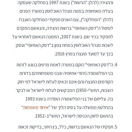
וההגירה (להלן: "הרשות") בשנת 1997 במחלקה שעסקה
בעליה מאתיופיה במטה מנהל האוכלוסין במשרד הפנים
(להלן: "המחלקה"), עם השנים תפקידי המחלקה הועברו
לטיפול ה"דסק האתיופי" ברשות ההגירה, והנאשם התקדם
לתפקיד בכיר שם. בשנת 2007, התמנה הנאשם לאחראי על
לשכות מנהל האוכלוסין במחוז צפון ב"דסק האתיופי" ועסק
בכך עד למועד מעצרו במרץ 2016.
ה"דסק האתיופי" הוקם במטרה לאמת פרטים בנוגע לזהות
בני הפלשמורה (יהודי אתיופיה שבני משפחותיהם בדורות
הקודמים התנצרו והם אינם זכאים לעלות לישראל לפי חוק
השבות, התש"י-1950) המבקשים לעלות לישראל או לבקר
בה. עלייתם של בני הפלשמורה הוסדרה בשנת 1993
בהחלטת ממשלה על בסיס הליך של "
איחוד משפחות
"
בהתאם לחוק הכניסה לישראל, התשי"ב-1952.
תפקידו של הנאשם ברשות, כלל, בין היתר, בדיקות זכאות