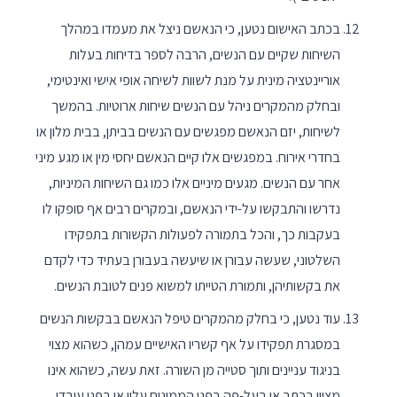
בכתב האישום נטען, כי הנאשם ניצל את מעמדו במהלך
השיחות שקיים עם הנשים, הרבה לספר בדיחות בעלות
אוריינטציה מינית על מנת לשוות לשיחה אופי אישי ואינטימי,
ובחלק מהמקרים ניהל עם הנשים שיחות ארוטיות. בהמשך
לשיחות, יזם הנאשם מפגשים עם הנשים בביתן, בבית מלון או
בחדרי אירוח. במפגשים אלו קיים הנאשם יחסי מין או מגע מיני
אחר עם הנשים. מגעים מיניים אלו כמו גם השיחות המיניות,
נדרשו והתבקשו על-ידי הנאשם, ובמקרים רבים אף סופקו לו
בעקבות כך, והכל בתמורה לפעולות הקשורות בתפקידו
השלטוני, שעשה עבורן או שיעשה בעבורן בעתיד כדי לקדם
את בקשותיהן, ותמורת הטייתו למשוא פנים לטובת הנשים.
עוד נטען, כי בחלק מהמקרים טיפל הנאשם בבקשות הנשים
במסגרת תפקידו על אף קשריו האישיים עמהן, כשהוא מצוי
בניגוד עניינים ותוך סטייה מן השורה. זאת עשה, כשהוא אינו
מציין בכתב או בעל-פה בפני הממונים עליו או בפני עובדי