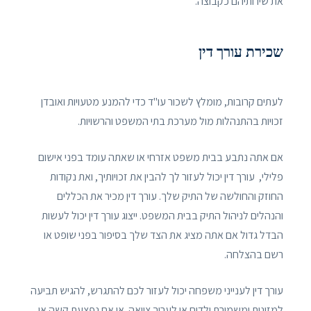
את שירותיהם כקבוצה.
שכירת עורך דין
לעתים קרובות, מומלץ לשכור עו"ד כדי להמנע מטעויות ואובדן
זכויות בהתנהלות מול מערכת בתי המשפט והרשויות.
אם אתה נתבע בבית משפט אזרחי או שאתה עומד בפני אישום
פלילי, עורך דין יכול לעזור לך להבין את זכויותיך, ואת נקודות
החוזק והחולשה של התיק שלך. עורך דין מכיר את הכללים
והנהלים לניהול התיק בבית המשפט. ייצוג עורך דין יכול לעשות
הבדל גדול אם אתה מציג את הצד שלך בסיפור בפני שופט או
רשם בהצלחה.
עורך דין לענייני משפחה יכול לעזור לכם להתגרש, להגיש תביעה
למזונות ומשמורת ילדים או לערוך צוואה. או אם נפצעת קשה או