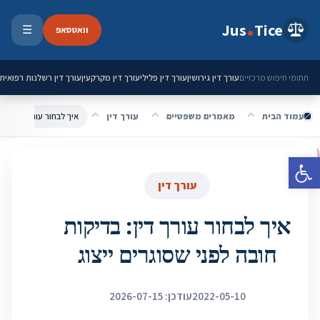
ילוג לתוכן
Jus
Tice
וואטסאפ
☰
פתיחת 
עורך דין גירושין
עורך דין פלילי
עורך דין מקרקעין
עורך דין רשלנות רפואית
תחומי חיפוש מרכזיים
עמוד הבית
מאמרים משפטיים
עורך דין
איך לבחור עורך דין: בדי
פתח סרגל נגישות
עורך דין
איך לבחור עורך דין: בדיקות
חובה לפני שסוגרים ייצוג
2022-05-10
עודכן: 2026-07-15