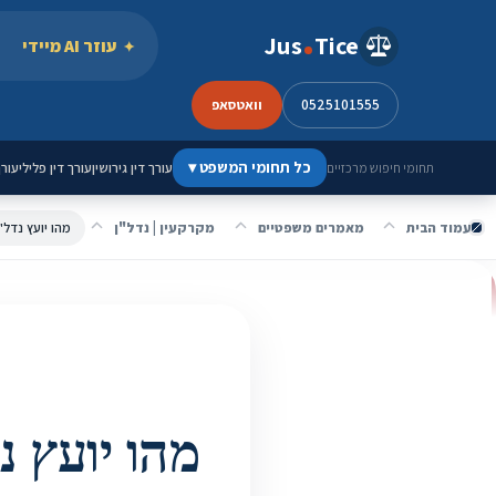
ילוג לתוכן
Jus
Tice
עוזר AI מיידי
0525101555
וואטסאפ
כל תחומי המשפט
▾
עורך דין גירושין
עורך דין פלילי
עורך
תחומי חיפוש מרכזיים
עמוד הבית
מאמרים משפטיים
מקרקעין | נדל"ן
מהו יועץ נדל"
מהו יועץ נ