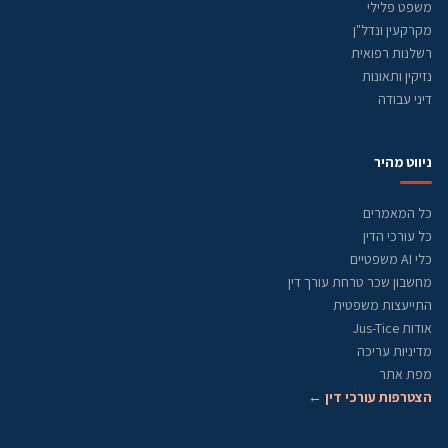
משפט פלילי
מקרקעין ונדל"ן
רשלנות רפואית
נזיקין ותאונות
דיני עבודה
ניווט מהיר
כל המאמרים
כל עורכי הדין
כלי AI משפטיים
מחשבון שכר טרחת עורך דין
התייעצות משפטית
אודות Jus-Tice
מדיניות עריכה
מפת אתר
הצטרפות עורכי דין ←