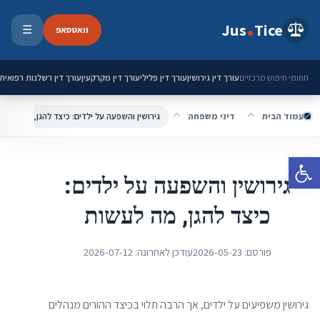
ילוג לתוכן
Jus
Tice
וואטסאפ
☰
פתיחת 
עורך דין גירושין
עורך דין פלילי
עורך דין מקרקעין
עורך דין רשלנות רפואית
תחומי חיפוש מרכזיים
עמוד הבית
דיני משפחה
גירושין והשפעה על ילדים: כיצד להגן, מה לעשו
פתח סרגל נגישות
גירושין והשפעה על ילדים:
כיצד להגן, מה לעשות
פורסם:
2026-05-23
עודכן לאחרונה:
2026-07-12
גירושין משפיעים על ילדים, אך הרבה תלוי בכיצד ההורים מנהלים