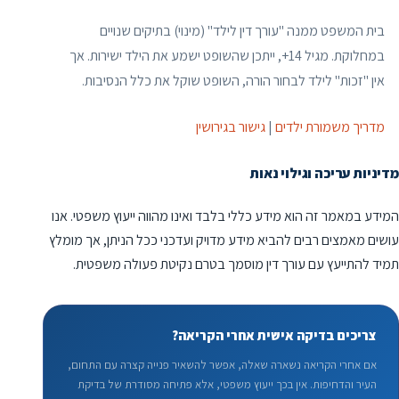
בית המשפט ממנה "עורך דין לילד" (מינוי) בתיקים שנויים
במחלוקת. מגיל 14+, ייתכן שהשופט ישמע את הילד ישירות. אך
אין "זכות" לילד לבחור הורה, השופט שוקל את כלל הנסיבות.
מדריך משמורת ילדים
|
גישור בגירושין
מדיניות עריכה וגילוי נאות
המידע במאמר זה הוא מידע כללי בלבד ואינו מהווה ייעוץ משפטי. אנו
עושים מאמצים רבים להביא מידע מדויק ועדכני ככל הניתן, אך מומלץ
תמיד להתייעץ עם עורך דין מוסמך בטרם נקיטת פעולה משפטית.
צריכים בדיקה אישית אחרי הקריאה?
אם אחרי הקריאה נשארה שאלה, אפשר להשאיר פנייה קצרה עם התחום,
העיר והדחיפות. אין בכך ייעוץ משפטי, אלא פתיחה מסודרת של בדיקת