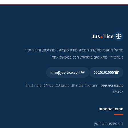
Jus
Tice
פורטל משפטי מתקדם המציע מידע מקצועי, מדריכים, וחיבור ישיר
לעורכי דין מתאימים בישראל, הכל בממשק אחד.
✉ info@jus-tice.co.il
0525101555
☎
כתובת בית עסק:
רחוב ראול ולנברג 18, מתחם CU, מגדל C, קומה 2, תל
אביב-יפו
תחומי התמחות
דיני משפחה וגירושין