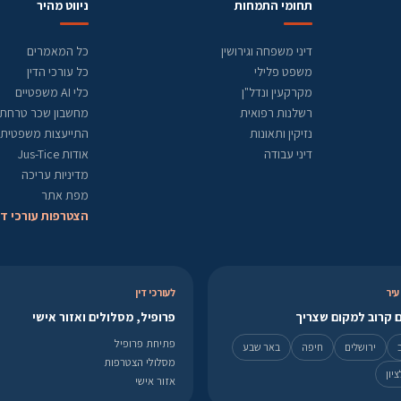
תחומי התמחות
ניווט מהיר
דיני משפחה וגירושין
כל המאמרים
משפט פלילי
כל עורכי הדין
מקרקעין ונדל"ן
כלי AI משפטיים
רשלנות רפואית
מחשבון שכר טרחת ע
נזיקין ותאונות
התייעצות משפטית
דיני עבודה
אודות Jus-Tice
מדיניות עריכה
מפת אתר
הצטרפות עורכי די
עיר
לעורכי דין
 קרוב למקום שצריך
פרופיל, מסלולים ואזור אישי
פתיחת פרופיל
ירושלים
חיפה
באר שבע
מסלולי הצטרפות
יון
אזור אישי