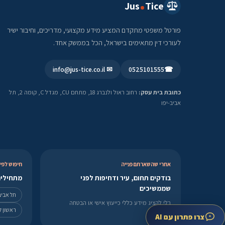
Jus
Tice
פורטל משפטי מתקדם המציע מידע מקצועי, מדריכים, וחיבור ישיר
לעורכי דין מתאימים בישראל, הכל בממשק אחד.
✉ info@jus-tice.co.il
0525101555
☎
כתובת בית עסק:
רחוב ראול ולנברג 18, מתחם CU, מגדל C, קומה 2, תל
אביב-יפו
אחרי שהשארתם פנייה
חיפוש לפי 
בודקים תחום, עיר ודחיפות לפני
מתחילים
שממשיכים
תל אביב
בלי להציג מידע כללי כייעוץ אישי או הבטחה
ראשון לצ
לתוצאה.
צרו פתרון עם AI