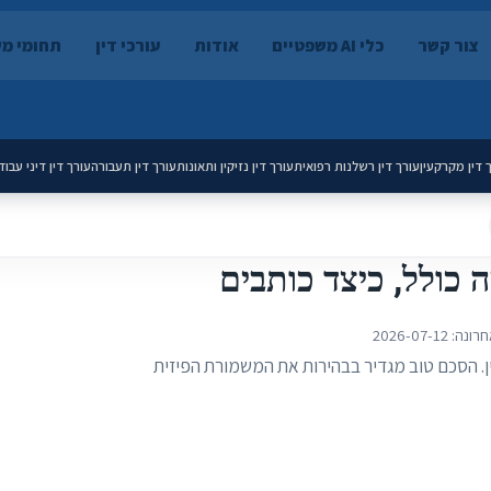
צור קשר
כלי AI משפטיים
אודות
עורכי דין
תחומי מ
 דין מקרקעין
עורך דין רשלנות רפואית
עורך דין נזיקין ותאונות
עורך דין תעבורה
עורך דין דיני עבוד
כולל, כיצד כותבים
חרונה:
2026-07-12
. הסכם טוב מגדיר בבהירות את המשמורת הפיזית