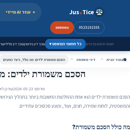
ילוג לתוכן
Jus
Tice
עוזר AI מיידי
0525101555
וואטסאפ
כל תחומי המשפט
▾
עורך דין גירושין
עורך דין פלילי
עורך
תחומי חיפוש מרכזיים
עמוד הבית
דיני משפחה
הסכם משמורת ילדים: מה כולל, כיצד כותבים
הסכם משמורת ילדים: מה 
פורסם:
2026-05-23
עודכן לא
הסכם משמורת ילדים הוא אחת ההחלטות החשובות ביותר בתהליך הגירושין
והמשפטית, לוחות שמירה, חגים, ועוד, ומונע סכסוכים עתידיים.
מה כולל הסכם משמורת?