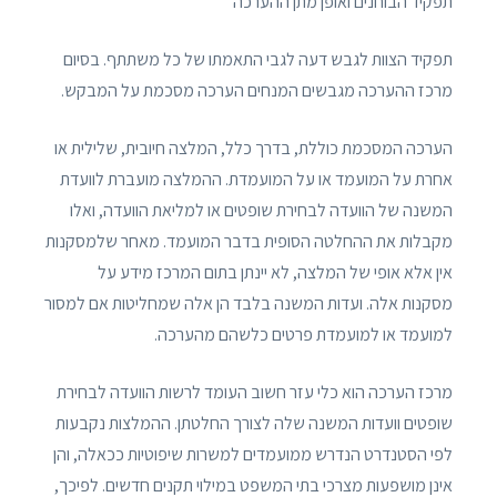
תפקיד הבוחנים ואופן מתן ההערכה
תפקיד הצוות לגבש דעה לגבי התאמתו של כל משתתף. בסיום
מרכז ההערכה מגבשים המנחים הערכה מסכמת על המבקש.
הערכה המסכמת כוללת, בדרך כלל, המלצה חיובית, שלילית או
אחרת על המועמד או על המועמדת. ההמלצה מועברת לוועדת
המשנה של הוועדה לבחירת שופטים או למליאת הוועדה, ואלו
מקבלות את ההחלטה הסופית בדבר המועמד. מאחר שלמסקנות
אין אלא אופי של המלצה, לא יינתן בתום המרכז מידע על
מסקנות אלה. ועדות המשנה בלבד הן אלה שמחליטות אם למסור
למועמד או למועמדת פרטים כלשהם מהערכה.
מרכז הערכה הוא כלי עזר חשוב העומד לרשות הוועדה לבחירת
שופטים וועדות המשנה שלה לצורך החלטתן. ההמלצות נקבעות
לפי הסטנדרט הנדרש ממועמדים למשרות שיפוטיות ככאלה, והן
אינן מושפעות מצרכי בתי המשפט במילוי תקנים חדשים. לפיכך,