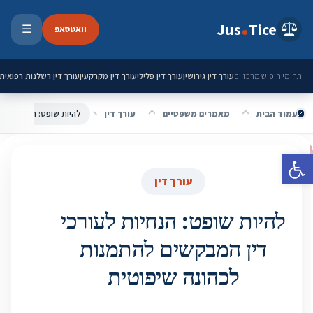
ילוג לתוכן
Jus
Tice
וואטסאפ
☰
פתיחת 
עורך דין גירושין
עורך דין פלילי
עורך דין מקרקעין
עורך דין רשלנות רפואית
תחומי חיפוש מרכזיים
עמוד הבית
מאמרים משפטיים
עורך דין
פתח סרגל נגישות
עורך דין
להיות שופט: הנחיות לעורכי
דין המבקשים להתמנות
לכהונה שיפוטית