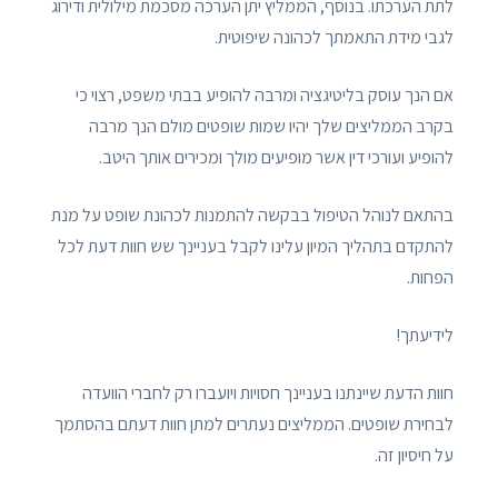
לתת הערכתו. בנוסף, הממליץ יתן הערכה מסכמת מילולית ודירוג
לגבי מידת התאמתך לכהונה שיפוטית.
אם הנך עוסק בליטיגציה ומרבה להופיע בבתי משפט, רצוי כי
בקרב הממליצים שלך יהיו שמות שופטים מולם הנך מרבה
להופיע ועורכי דין אשר מופיעים מולך ומכירים אותך היטב.
בהתאם לנוהל הטיפול בבקשה להתמנות לכהונת שופט על מנת
להתקדם בתהליך המיון עלינו לקבל בעניינך שש חוות דעת לכל
הפחות.
לידיעתך!
חוות הדעת שיינתנו בעניינך חסויות ויועברו רק לחברי הוועדה
לבחירת שופטים. הממליצים נעתרים למתן חוות דעתם בהסתמך
על חיסיון זה.