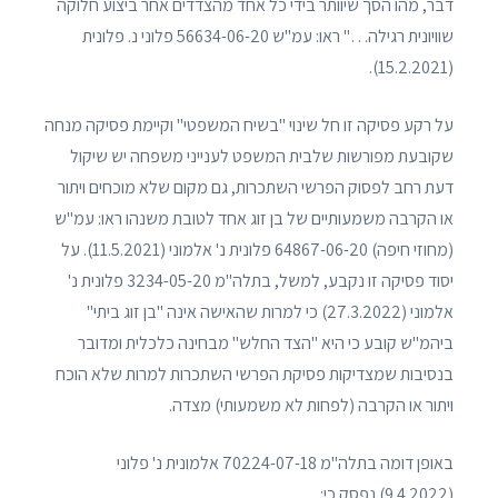
דבר, מהו הסך שיוותר בידי כל אחד מהצדדים אחר ביצוע חלוקה
שוויונית רגילה…" ראו: עמ"ש 56634-06-20 פלוני נ. פלונית
(15.2.2021).
על רקע פסיקה זו חל שינוי "בשיח המשפטי" וקיימת פסיקה מנחה
שקובעת מפורשות שלבית המשפט לענייני משפחה יש שיקול
דעת רחב לפסוק הפרשי השתכרות, גם מקום שלא מוכחים ויתור
או הקרבה משמעותיים של בן זוג אחד לטובת משנהו ראו: עמ"ש
(מחוזי חיפה) 64867-06-20 פלונית נ' אלמוני (11.5.2021). על
יסוד פסיקה זו נקבע, למשל, בתלה"מ 3234-05-20 פלונית נ'
אלמוני (27.3.2022) כי למרות שהאישה אינה "בן זוג ביתי"
ביהמ"ש קובע כי היא "הצד החלש" מבחינה כלכלית ומדובר
בנסיבות שמצדיקות פסיקת הפרשי השתכרות למרות שלא הוכח
ויתור או הקרבה (לפחות לא משמעותי) מצדה.
באופן דומה בתלה"מ 70224-07-18 אלמונית נ' פלוני
(9.4.2022) נפסק כי: