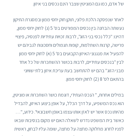
של אדם, כמו גם המוניטין שצבר הינם נכסים בני איזון.
לאחר שנפסקה הלכת פלוני, תוקן חוק יחסי ממון ובמסגרת התיקון
נעשתה הבחנה בין נכסים המפורטים בס' 5 (ג) לחוק יחסי ממון,
דהיינו: "כלל נכסי בני הזוג", לרבות זכויות עתידיות לפנסיה, פיצויי
פרישה, קרנות השתלמות, קופות תגמולים וחסכונות לגביהם יש
להפעיל את מנגנוני האיזון הקבועים בס' 5 (א) לחוק יחסי ממון
לבין "בנכסים עתידיים, לרבות בכושר ההשתכרות של כל אחד
מבני הזוג" בהם יש להתחשב בעת עריכת איזון בלתי שוויוני
בהתאם לס' 8 (2) לחוק יחסי ממון.
במילים אחרות, " הנכס העתידי, דוגמת כושר השתכרות או מוניטין,
הוא נכס המשפיע, על דרך הכלל, על אופן ביצוע האיזון, להבדיל
מהיותו נכס אשר יש לאזן אותו עצמו באופן חשבונאי". כידוע, "…
כאשר בית המשפט נדרש לשאלה האם יש מקום בנסיבות שבאו
לפניו לחרוג מחלוקה מחצה על מחצה, שומה עליו לבחון, ראשית