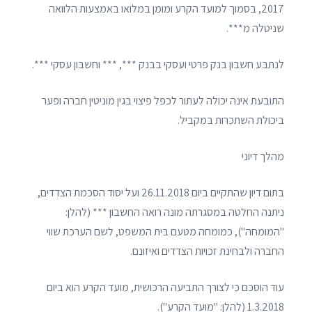
2017, בסמוך למועד הקרע ומומן במלואו באמצעות הלוואה
שניטלה מ***.
לנתבע חשבון בנק פרטי ועסקי בבנק ***, *** וחשבון עסקי ***.
התובעת אינה יכולה לעתור לכפל פיצוי בגין מוניטין חברה ופער
ביכולת השתכרות במקביל.
מהלך דיוני
בתום דיון שהתקיים ביום 26.11.2018 ועל יסוד הסכמת הצדדים,
ניתנה החלטה במסגרתה מונה רואה החשבון *** (להלן:
"המומחה"), כמומחה מטעם בית המשפט, לשם הערכת שווי
החברה ולבחינת זכויות הצדדים ואיזונם.
עוד הוסכם כי לצורך התביעה הרכושית, מועד הקרע הוא ביום
1.3.2018 (להלן: "מועד הקרע").