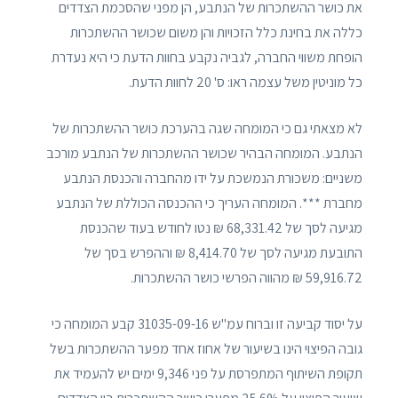
את כושר ההשתכרות של הנתבע, הן מפני שהסכמת הצדדים
כללה את בחינת כלל הזכויות והן משום שכושר ההשתכרות
הופחת משווי החברה, לגביה נקבע בחוות הדעת כי היא נעדרת
כל מוניטין משל עצמה ראו: ס' 20 לחוות הדעת.
לא מצאתי גם כי המומחה שגה בהערכת כושר ההשתכרות של
הנתבע. המומחה הבהיר שכושר ההשתכרות של הנתבע מורכב
משניים: משכורת הנמשכת על ידו מהחברה והכנסת הנתבע
מחברת ***. המומחה העריך כי ההכנסה הכוללת של הנתבע
מגיעה לסך של 68,331.42 ₪ נטו לחודש בעוד שהכנסת
התובעת מגיעה לסך של 8,414.70 ₪ וההפרש בסך של
59,916.72 ₪ מהווה הפרשי כושר ההשתכרות.
על יסוד קביעה זו וברוח עמ"ש 31035-09-16 קבע המומחה כי
גובה הפיצוי הינו בשיעור של אחוז אחד מפער ההשתכרות בשל
תקופת השיתוף המתפרסת על פני 9,346 ימים יש להעמיד את