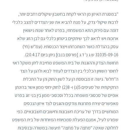
"במסגרת האיזון מן הראוי לקחת בחשבון שיקולים רחבים יותר,
לרבות שיקולי צדק, על מנת להביא את שני הצדדים למצב כלכלי
דומה עם פירוק התא המשפחתי, בפרט לאחר שנות נישואין
ארוכות ויש לדאוג לכך שיתקיים ביטחון כלכלי גם לבן הזוג שלא
עסק בהגדלת כושר השתכרותו וייצור הכנסותיו. (עמ"ש (חי')
31035-09-16 ש.ג נ' ד.ג [פורסם בנבו] ניתן ביום 20.4.17).
תחושת הצדק וההוגנות של בית המשפט מחייבת ליתן משקל ראוי
לחוסר השוויון הכלכלי בין הצדדים לעתיד לבוא ולהגן על הצד
ה"חלש". גישה זו מבוססת הן על לשון החוק והן על התכלית
החקיקתית של סעיפים 5(ג) ו- 8(2) לחוק יחסי ממון אשר בהינתן
אופיים של סכסוכי משפחה בכלל וסכסוכי ממון בין בני זוג בפרט
מאפשרים יצירת פתרונות צודקים והוגנים לצד איזון הנכסים
המוחשיים בדרך של עריכת חשבונות וחישובים חשבונאיים. כפי
שפורט לעיל, אמנם הפעלת סמכויותיו המיוחדות של בית המשפט
לחלוקה שאינה "מחצה על מחצה" תיעשה במשורה ובנסיבות