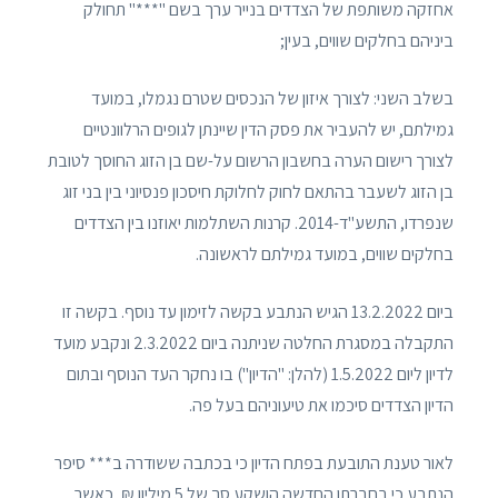
אחזקה משותפת של הצדדים בנייר ערך בשם "***" תחולק
ביניהם בחלקים שווים, בעין;
בשלב השני: לצורך איזון של הנכסים שטרם נגמלו, במועד
גמילתם, יש להעביר את פסק הדין שיינתן לגופים הרלוונטיים
לצורך רישום הערה בחשבון הרשום על-שם בן הזוג החוסך לטובת
בן הזוג לשעבר בהתאם לחוק לחלוקת חיסכון פנסיוני בין בני זוג
שנפרדו, התשע"ד-2014. קרנות השתלמות יאוזנו בין הצדדים
בחלקים שווים, במועד גמילתם לראשונה.
ביום 13.2.2022 הגיש הנתבע בקשה לזימון עד נוסף. בקשה זו
התקבלה במסגרת החלטה שניתנה ביום 2.3.2022 ונקבע מועד
לדיון ליום 1.5.2022 (להלן: "הדיון") בו נחקר העד הנוסף ובתום
הדיון הצדדים סיכמו את טיעוניהם בעל פה.
לאור טענת התובעת בפתח הדיון כי בכתבה ששודרה ב*** סיפר
הנתבע כי בחברתו החדשה הושקע סך של 5 מיליון ₪, כאשר