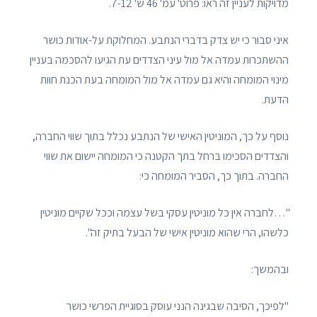
מדויקות לעניין זה ראו: פרוט' עמ' 46 ש' 7-12.
איני סבור כי יש צדק בדברי הנתבע. המחלוקת על-אודות כושר
ההשתכרות עמדה אל מול עיני הצדדים עת הגיעו להסכמה בעניין
מינוי המומחה והיא גם עמדה אל מול המומחה בעת הכנת חוות
הדעת.
נוסף על כך, המוניטין האישי של הנתבע נכלל בתוך שווי החברה,
והצדדים הסכימו ברחל בתך הקטנה כי המומחה יישום את שווי
החברה. בתוך כך, הסביר המומחה כי:
"…לחברה אין כל מוניטין עסקי בשל עצמה וככל שקיים מוניטין
כלשהו, הרי שהוא מוניטין אישי של הבעל בתיק זה".
ובהמשך:
"לפיכך, הסיבה שבגינה הנני עוסק בסוגיית הפרשי כושר