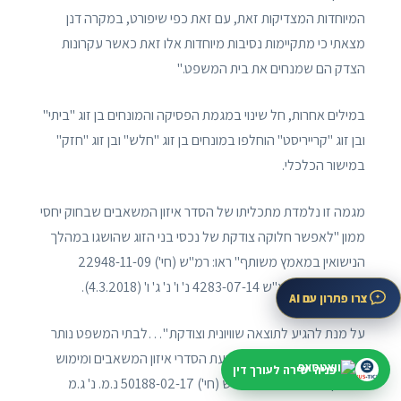
המיוחדות המצדיקות זאת, עם זאת כפי שיפורט, במקרה דנן
מצאתי כי מתקיימות נסיבות מיוחדות אלו זאת כאשר עקרונות
הצדק הם שמנחים את בית המשפט."
במילים אחרות, חל שינוי במגמת הפסיקה והמונחים בן זוג "ביתי"
ובן זוג "קרייריסט" הוחלפו במונחים בן זוג "חלש" ובן זוג "חזק"
במישור הכלכלי.
מגמה זו נלמדת מתכליתו של הסדר איזון המשאבים שבחוק יחסי
ממון "לאפשר חלוקה צודקת של נכסי בני הזוג שהושגו במהלך
הנישואין במאמץ משותף" ראו: רמ"ש (חי') 22948-11-09
(6.12.2010); תמ"ש 4283-07-14 נ' ו' נ' ג' ו' (4.3.2018).
צרו פתרון עם AI
על מנת להגיע לתוצאה שוויונית וצודקת "…לבתי המשפט נותר
שיקול דעת רחב ביחס לקביעת הסדרי איזון המשאבים ומימוש
פניה ישירה לעורך דין
השיתוף הזוגי…" ראו: עמ"ש (חי') 50188-02-17 נ.מ. נ' ג.מ