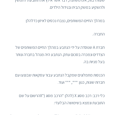
שעות רבות, אינו משתנה, דבר אשר אילץ את התובעת להמשיך
ולהשקיע במשק הבית ובגידול הילדים.
במהלך החיים המשותפים, נצברו נכסים לאיזון כדלהלן:
החברה .
חברת A שנוסדה על ידי הנתבע במהלך החיים המשותפים של
הצדדים ונמכרה בסכום עתק. הנתבע היה מנהל בחברה ונותר
בעל מניות בה.
הכנסות מתמלוגים שמקבל הנתבע עבור עסקאות שבוצעו עם
חברות שונות, כגון: ***, *** ועוד.
כלי רכב: רכב מסוג X (להלן: "הרכב מסוג ("Xהרשום על שם
התובעת ונמצא בשימושה הבלעדי.