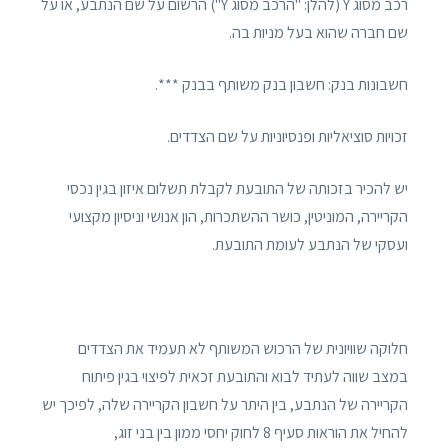
רכב מסוג Y (להלן: "הרכב מסוג Y") הרשום על שם הנתבע, או על
שם חברה שהוא בעל מניות בה.
חשבונות בנק: חשבון בנק משותף בבנק ***.
זכויות סוציאליות ופנסיוניות על שם הצדדים.
יש להכיר בזכותה של התובעת לקבלת תשלום איזון בגין נכסי
הקריירה, המוניטין, כושר ההשתכרות, הון אנושי וניסיון מקצועי
ועסקי של הנתבע לעומת התובעת.
חלוקה שוויונית של הרכוש המשותף לא תעמיד את הצדדים
במצב שווה לעתיד לבוא והתובעת זכאית לפיצוי בגין פיתוח
הקריירה של הנתבע, בין היתר על חשבון הקריירה שלה, לפיכך יש
להחיל את הוראות סעיף 8 לחוק יחסי ממון בין בני זוג,