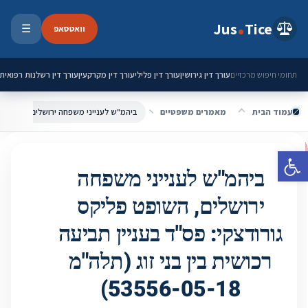
ילוג לתוכן
Jus
Tice
וואטסאפ
☰
פתיחת 
עורך דין גירושין
עורך דין פלילי
עורך דין מקרקעין
עורך דין רשלנות רפואית
תחומי חיפוש מרכזיים
עמוד הבית
מאמרים משפטיים
פתח סרגל נגישות
ביהמ"ש לענייני משפחה
ירושלים, השופט פליקס
גורודצקי: פס"ד בעניין תביעה
רכושית בין בני זוג (תלה"מ
53556-05-18)