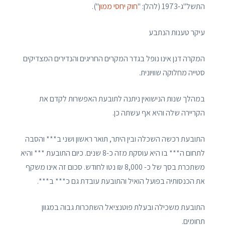
התשל"ג-1973 (להלן: "
חוק יחסי ממון
").
עיקר טענות הנתבע
המקרה דנן אינו נופל בגדר המקרים החריגים והנדירים המצדיקים
סטייה מחלוקה שוויונית.
במהלך שנות הנישואין ניתנה לתובעת האפשרות לקדם את
הקריירה שלה והיא אף עשתה כן.
התובעת רכשה השכלה ובין היתר, תואר ראשון ושני ב*** והסבה
לתחום ה*** בו היא עוסקת מזה כ-8 שנים. כיום התובעת *** והיא
משתכרת בסך של כ- 8,000 ₪ נטו לחודש. סכום זה אינו משקף
את הכנסותיה בפועל הואיל והתובעת עובדת גם כ*** ב***.
התובעת משכילה ובעלת פוטנציאל השתכרות גבוה במגוון
תחומים.