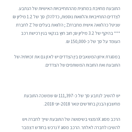
התובעת מחויבת במחצית מההתחייבויות האישיות של הנתבע.
לצדדים התחייבויות והלוואות נוספות, כדלהלן: סך של 1.2 מיליון ₪
שניטל כהלוואה אישית מחברתZ ; הלוואת בעלים של Z לחברת
*** בהיקף של 3.2 מיליון ₪; חוב חוץ בנקאי בגין רכישת רכב
העומד על סך של כ-150,000 ₪.
במסגרת איזון המשאבים בין הצדדים יש לאזן גם את זכויותיה של
התובעת ואת החובות המשותפים של הצדדים.
יש להשיב לנתבע סך של כ-111,397 ₪ שמשכה התובעת
מחשבון הבנק בחודשים ינואר 2018-יוני 2018.
הרכב מסוג Xהמצוי בשימושה של התובעת שייך לחברה ויש
להשיבו לחברה לאלתר. הרכב מסוג Y נרכש בחודש דצמבר