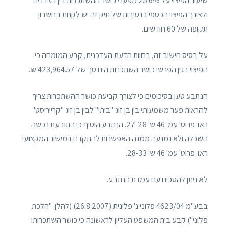
שיעור הפיצוי על 25.6% מפערי כושר ההשתכרות בין הצדדים
ולצורך הפיצוי הכספי בנסיבות של תיק זה יש לקחת בחשבון
תקופה של 60 חודשים.
על בסיס חישוב זה, בחוות הדעת העדכנית, קבע המומחה כי
הפיצוי בגין הפרשי כושר השתכרות הינו סך של 423,964.57 ₪.
הנתבע טען בסיכומים כי לצורך קביעת כושר ההשתכרות צריך
להראות פער משמעותי בין בן זוג "ביתי" לבין בן זוג "קרייריסט"
ראו: פרוט' עמ' 46 ש' 27-28. הנתבע הוסיף כי התובעת רכשה
השכלה ולא נמנעה ממנה האפשרות להתקדם במישור המקצועי
ראו: פרוט' עמ' 46 ש' 28-33.
לא ניתן להסכים עם עמדת הנתבע.
בבע"מ 4623/04 פלוני נ' פלונית (26.8.2007) (להלן: "הלכת
פלוני") קבע בית המשפט העליון לראשונה כי כושר השתכרותו