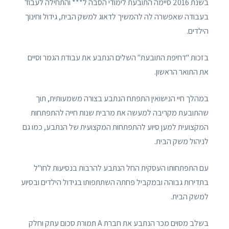
בשנת 2016 סיימה התובעת לימודי הסבה ל*** והתחילה לעבוד
בעבודה שאפשרה לה להמשיך לדאוג למשק הבית, גידול וחינוך
הילדים.
בזכות "דחיפת התובעת" השלים הנתבע את עבודת הגמר וסיים
את התואר הראשון.
במהלך חיי הנישואין התפתח הנתבע בצורה משמעותית, תוך
שהתובעת מקריבה למעשה את מרבית שנות חייה להתפתחות
המקצועית למען סיוע להתפתחות המקצועית של הנתבע, כמו גם
לניהול משק הבית.
עם התפתחותו העסקית החל הנתבע להרבות בנסיעות לחו"ל
בתדירות גבוהה ובמקביל פחתה השתתפותו בגידול הילדים ובסיוע
למשק הבית.
בשלב מסוים מכר הנתבע את חברת A תמורת סכום עתק וחלק