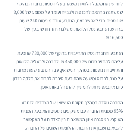
לחודש נטו ומקבל הלוואות משאר בעלי המניות בחברה בהיקף
שמשתנה בהתאם להכנסות ולגבייה ועומד על ממוצע של 8,000
₪ נוספים. כדי לאפשר זאת, הנתבע עובד מינימום 240 שעות
בחודש. הנתבע נטל הלוואות ומשלם החזר חודשי בסך של
16,500 ₪.
הנתבע והחברה נטלו התחייבויות בהיקף של 730,000 ₪ וכעת
עליהם להחזיר סכום של 450,000 ₪. לחברה ולבעליה הלוואות
והתחייבויות נוספות. במהלך הנישואין, עבד הנתבע שעות מרובות
על מנת לפרנס ומשעה שהתובעת סירבה לתרום את חלקה בנדון.
כיום אין באפשרותו להמשיך להתנהל באותו אופן.
החברה נוסדה במהלך תקופת הנישואין של הצדדים. לנתבע
95% ממניות החברה עם משקיעים נוספים והוא בעל המניות
העיקרי. במסגרת איזון המשאבים בין הצדדים על האקטואר
להביא בחשבון את החובות וההלוואות השונים של החברה.