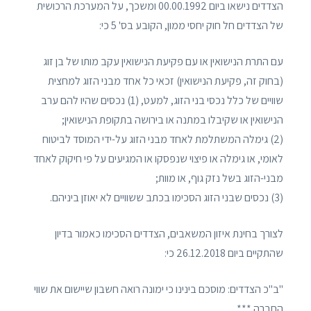
הצדדים נישאו ביום 00.00.1992 ומשכך, על המערכת הרכושית
של הצדדים חל חוק יחסי ממון, הקובע בס' 5 כי:
עם התרת הנישואין או עם פקיעת הנישואין עקב מותו של בן זוג
(בחוק זה, פקיעת הנישואין) זכאי כל אחד מבני הזוג למחצית
שוויים של כלל נכסי בני הזוג, למעט, (1) נכסים שהיו להם ערב
הנישואין או שקיבלו במתנה או בירושה בתקופת הנישואין;
(2) גימלה המשתלמת לאחד מבני הזוג על-ידי המוסד לביטוח
לאומי, או גימלה או פיצוי שנפסקו או המגיעים על פי חיקוק לאחד
מבני-הזוג בשל נזק גוף, או מוות;
(3) נכסים שבני הזוג הסכימו בכתב ששוויים לא יאוזן ביניהם.
לצורך בחינת איזון המשאבים, הצדדים הסכימו כאמור בדיון
שהתקיים ביום 26.12.2018 כי:
"ב"כ הצדדים: מוסכם בינינו כי ימונה רואה חשבון שיישום את שווי
החברה ***.