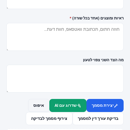
ניווט מהיר
ראיות ומוצגים (אחד בכל שורה)
*
כל המאמרים
כל עורכי הדין
כלי AI משפטיים
מחשבון שכר טרחת עורך דין
התייעצות משפטית
מה הצד השני צפוי לטעון
אודות Jus-Tice
מדיניות עריכה
מפת אתר
הצטרפות עורכי דין ←
פנייה מהירה
יצירת מסמך
שדרוג עם AI
איפוס
בדיקת עורך דין למסמך
צירוף מסמך לבדיקה
התחילו מתיאור קצר. נבדוק תחום, עיר ודחיפות, בלי הבטחה לתוצאה.