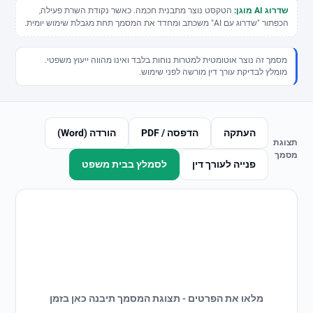
שליחת וואטסאפ
שדרוג AI מוגן:
הטקסט נוצר מתבנית חכמה. כאשר נקודת השרת פעילה,
הכפתור "שדרוג עם AI" משכתב ומחדד את המסמך תחת מגבלת שימוש יומית.
טופס פנייה
מסמך זה נוצר אוטומטית למטרות נוחות בלבד ואינו מהווה ייעוץ משפטי.
מסלולים לעורכי דין
מומלץ לבדיקת עורך דין מורשה לפני שימוש.
העתקה
הדפסה / PDF
הורדה (Word)
אחרי שהשארתם פנייה
תצוגת
מסמך
בודקים תחום, עיר ודחיפות לפני שממשיכים
פנייה לעורך דין
לסמלץ בבית משפט
בלי להציג מידע כללי כייעוץ אישי או הבטחה לתוצאה.
חיפוש לפי עיר
מתחילים קרוב למקום שצריך
תל אביב
ירושלים
חיפה
באר שבע
ראשון לציון
מלאו את הפרטים - תצוגת המסמך תיבנה כאן בזמן