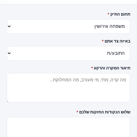
Jus
Tice
תחום התיק
*
פורטל משפטי מתקדם המציע מידע מקצועי, מדריכים, וחיבור ישיר
לעורכי דין מתאימים בישראל, הכל בממשק אחד.
באיזה צד אתם
*
✉ info@jus-tice.co.il
0525101555
☎
כתובת בית עסק:
רחוב ראול ולנברג 18, מתחם CU, מגדל C, קומה 2, תל
אביב-יפו
תיאור המקרה והרקע
*
תחומי התמחות
דיני משפחה וגירושין
משפט פלילי
שלוש הנקודות החזקות שלכם
*
מקרקעין ונדל"ן
רשלנות רפואית
נזיקין ותאונות
דיני עבודה