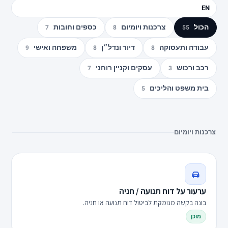
EN
הכול
צרכנות ויומיום
כספים וחובות
7
8
55
עבודה ותעסוקה
דיור ונדל״ן
משפחה ואישי
9
8
8
רכב ורכוש
עסקים וקניין רוחני
7
3
בית משפט והליכים
5
צרכנות ויומיום
ערעור על דוח תנועה / חניה
בונה בקשה מנומקת לביטול דוח תנועה או חניה.
מוכן