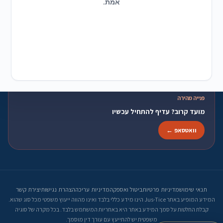
אמת.
לעורכי דין
פרופיל, מסלולים ואזור אישי
פתיחת פרופיל
מסלולי הצטרפות
אזור אישי
פנייה מהירה
מועד קרוב? עדיף להתחיל עכשיו
וואטסאפ ←
תנאי שימוש
מדיניות פרטיות
ביטול ואספקה
מדיניות עריכה
הצהרת נגישות
יצירת קשר
המידע המופיע באתר Jus-Tice הינו מידע כללי בלבד ואינו מהווה ייעוץ משפטי מכל סוג שהוא.
קבלת החלטות על סמך המידע באתר היא באחריות המשתמש בלבד. בכל מקרה של סוגיה
משפטית יש להתייעץ עם עורך דין מוסמך.