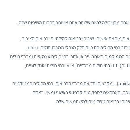
אחת מהן יכולה להיות שלוחה אחת או יותר בתחום השיפוט שלה.
מפעלי בתי חולים – מספקים בעיקר טיפול רפואי משני. רוב בתי החולים הם כיום חלק מנהלי ממרכז חולים centro
ית חולים הממוקמות באותה עיר או אזור. בתי חולים עצמאיים ומרכזי חולים
מסווגים כקבוצה I בתי חולים כלליים, II (בתי חולים מחוזיים), III (בתי חולים מרכזיים) או IV בתי חולים אונקולוגיים,
יחידות בריאות מקומיות unidades locais de saúde, ULS) – מקבצות יחד את מרכזי הבריאות ובתי החולים הממוקמים
פה, האחראית לספק טיפול רפואי ראשוני ומשני כאחד.