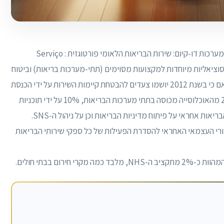
שירותי הבריאות בפורטוגל מסופקים באמצעות שלוש מערכות דו-קיום: שירות הבריאות הלאומי פורטוגזית : Serviço
יות ביטוח בריאות סוציאליות מיוחדות למקצועות מסוימים (תתי-מערכות בריאות) וביטוח
בריאות פרטי מרצון. ה-SNS מספק כיסוי אוניברסלי, אם כי בשנת 2012 יושמו צעדים להבטחת קיימות השירות על ידי הכנסת
דמי משתמש לתשלום בתום הטיפולים. בנוסף, כ-25% מהאוכלוסייה מכוסה בתתי מערכות הבריאות, 10% על ידי תוכניות
ותית (ERS) היא הגורם הציבורי העצמאי האחראי להסדרת הפעילות של כל ספקי שירותי הבריאות