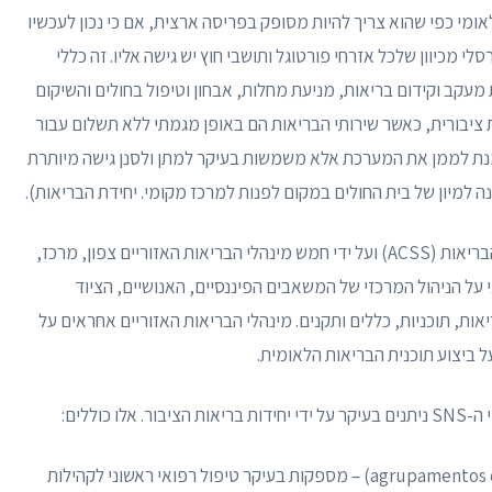
הוא לאומי כפי שהוא צריך להיות מסופק בפריסה ארצית, אם כי נכון לעכשיו
לי מכיוון שלכל אזרחי פורטוגל ותושבי חוץ יש גישה אליו. זה כללי
ת מעקב וקידום בריאות, מניעת מחלות, אבחון וטיפול בחולים והשיקום
 ציבורית, כאשר שירותי הבריאות הם באופן מגמתי ללא תשלום עבור
נת לממן את המערכת אלא משמשות בעיקר למתן ולסנן גישה מיותרת
 למיון של בית החולים במקום לפנות למרכז מקומי. יחידת הבריאות).
המערכת מנוהלת על ידי המינהל המרכזי של מערכת הבריאות (ACSS) ועל ידי חמש מינהלי הבריאות האזוריים צפון, מרכז,
ק טאגוס, אלנטחו ואלגרבה. ה-ACSS אחראי על הניהול המרכזי של המשאבים הפיננסיים, האנושיים, הציוד
ות, תוכניות, כללים ותקנים. מינהלי הבריאות האזוריים אחראים על
ל ביצוע תוכנית הבריאות הלאומית.
כוללים:
קבוצות מרכזי בריאות agrupamentos de centros de saúde, ACES) – מספקות בעיקר טיפול רפואי ראשוני לקהילות