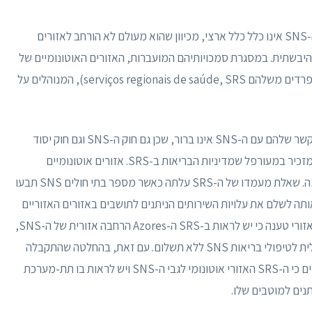
למרות ההוראות החוקתיות ואחרות המכונה "לאומי", ה-SNS אינו כלל כלל ארצי, מכיוון שהוא מעולם לא הורחב לאזורים
היבשתית. במסגרת סמכויותיהם המועברות, האזורים האוטונומיים של
האיים האזוריים ומדיירה יצרו שירותי בריאות אזוריים נפרדים משלהם serviços regionais de saúde, SRS), המנוהלים על
עם זאת, המעמד המדויק של שירותים אזוריים אלה והקשר שלהם עם ה-SNS אינו ברור, שכן גם חוק ה-SNS וגם חוק יסוד
הבריאות שותקים לגבי ה-SRS, כאשר האחרון הזה רק מזכיר במעורפל שמדיניות הבריאות ב-SRS. אזורים אוטונומיים
מוגדרים ומבוצעים על ידי גופי השלטון העצמי בהתאמה. שאלת מעמדו של ה-SRS עלתה כאשר מספר בתי חולים SNS תבעו
תה לשלם את עלויות השירותים הניתנים לתושבים באזורים האזוריים
שקיבלו טיפול באותם אזורים. מפעלים. ממשלת אזור אזורי טענה כי יש לראות ב-SRS ה-Azores הרחבה אזורית של ה-SNS,
כך שגם למשתמשים שלה צריכה להיות גישה אוניברסלית לטיפולי בריאות SNS ללא תשלום. עם זאת, בהחלטה שהתקבלה
במאי 2015, סבר בית המשפט העליון לעניינים מינהליים כי ה-SRS האזורי אוטונומי לגבי ה-SNS ויש לראות בו תת-מערכת