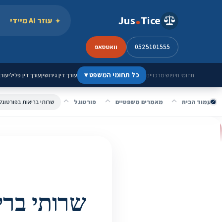
ילוג לתוכן
Jus
Tice
עוזר AI מיידי
0525101555
וואטסאפ
כל תחומי המשפט
▾
עורך דין גירושין
עורך דין פלילי
עורך
תחומי חיפוש מרכזיים
עמוד הבית
מאמרים משפטיים
פורטוגל
שרותי בריאות בפורטוגל 
שרותי ברי