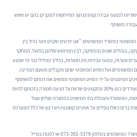
יחודיות לנפגעי עבירה קטינים תוך התייחסות למקרים בהם יש חשש
עבודה משותף.
וע המשפטי במשרד המשפטים: "אנו יודעים שקיים פער גדול בין
קיקה, בנהלים שונים ובפסיקה, לבין המימוש שלהם בפועל. המחקר
רים ונערות, נפגעי עבירות מין חמורות, בהליך הפלילי נגד מי שפגע
ים המשפטיים ועל הסיוע המשפטי שהם מקבלים מטעם המדינה.
נים המיוצגים על ידי הסיוע המשפטי ממשים את זכותם להשתתף
בהליכים בכ-60% מהמקרים, אך ישנם נתונים פחות מעודדים כמו 30% מהקטינים שדווח על פגיעה חמורה בזכותם להיות
ליטות, המשטרה והנהלת בתי המשפט במסגרת שולחן עגול
ברים האלו נופלים על אוזניים קשובות ויש רצון של כלל המערכת
ן 073-392-5379 או לפנות במייל