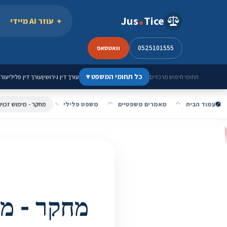
ילוג לתוכן
Jus
Tice
עוזר AI מיידי
0525101555
וואטסאפ
כל תחומי המשפט
▾
עורך דין גירושין
עורך דין פלילי
עורך
תחומי חיפוש מרכזיים
עמוד הבית
מאמרים משפטיים
משפט פלילי
מחקר - מימוש זכויו
מחקר - מימ