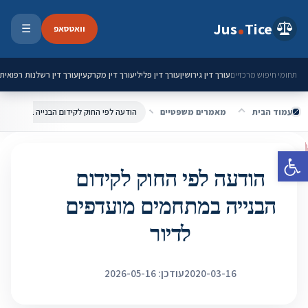
ילוג לתוכן
Jus
Tice
וואטסאפ
☰
פתיחת 
עורך דין גירושין
עורך דין פלילי
עורך דין מקרקעין
עורך דין רשלנות רפואית
תחומי חיפוש מרכזיים
עמוד הבית
מאמרים משפטיים
הודעה לפי החוק לקידום הבנייה במתחמים 
פתח סרגל נגישות
הודעה לפי החוק לקידום
הבנייה במתחמים מועדפים
לדיור
2020-03-16
עודכן: 2026-05-16