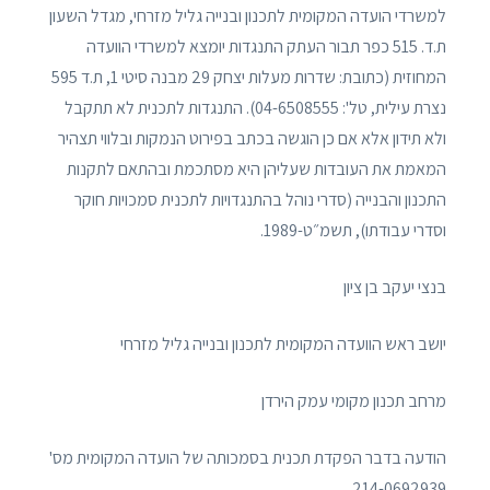
למשרדי הועדה המקומית לתכנון ובנייה גליל מזרחי, מגדל השעון
ת.ד. 515 כפר תבור העתק התנגדות יומצא למשרדי הוועדה
המחוזית (כתובת: שדרות מעלות יצחק 29 מבנה סיטי 1, ת.ד 595
נצרת עילית, טל': 04-6508555). התנגדות לתכנית לא תתקבל
ולא תידון אלא אם כן הוגשה בכתב בפירוט הנמקות ובלווי תצהיר
המאמת את העובדות שעליהן היא מסתכמת ובהתאם לתקנות
התכנון והבנייה (סדרי נוהל בהתנגדויות לתכנית סמכויות חוקר
וסדרי עבודתו), תשמ״ט-1989.
בנצי יעקב בן ציון
יושב ראש הוועדה המקומית לתכנון ובנייה גליל מזרחי
מרחב תכנון מקומי עמק הירדן
הודעה בדבר הפקדת תכנית בסמכותה של הועדה המקומית מס'
214-0692939