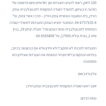
100 לחוק, רשאי להגיש התנגדות תוך חודשיים מיום פרסומה של
הודעה זו בעיתון, למשרדי הועדה המקומית לתכנון ולבנייה עמק
הירדן, בית המועצה האזורית עמק הירדן – מרכז אזורי צמח, טל'
04-6757635-6. המתנגד ימציא העתק התנגדותו למשרדי הועדה
המחוזית לתכנון ולבנייה מחוז הצפון שדר' מעלה יצחק 29, בניין
סיטי 1, נצרת עילית 17000, טל' 04-6505808.
התנגדות לתכנית לא תתקבל ולא תידון אלא אם כן הוגשה בכתב,
בפירוט הנמקות ובליווי תצהיר המאמת את העובדות שעליהן היא
מסתמכת.
עידן גרינבאום
יושב ראש הוועדה המקומית לתכנון ובנייה עמק הירדן
מחוז הדרום