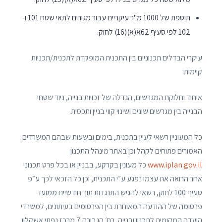
תוספת של 1000 מ"ר עיקריים עבור מגורים לתאי שטח 101 ו-
102 לפי סעיף 62א(א)(16) לחוק.
עיקרי הבדלים תכנוניים בין התכנית המופקדת לתכנית/תכניות
קיימות:
איחוד וחלוקת המגרשים, הגדלה של זכויות בנייה, ניוד שטחי
הבנייה בין מגרשים שונים ושינוי קווי בניין ותכסית.
כל המעוניין רשאי לעיין בתכנית, בימים ובשעות שבהם המשרדים
האמורים פתוחים לקהל וכן באתר מינהל התכנון
www.iplan.gov.il
כל מעונין בקרקע, בבניין או בכל פרט תכנוני
אחר הרואה את עצמו נפגע ע״י התכנית, וכן כל הזכאי לכך ע״פ
סעיף 100 לחוק, רשאי להגיש התנגדות תוך חודשיים ממועד
פרסומה של ההודעה המאוחרת בין הפרסומים בעיתונים, למשרדי
הועדה המקומית לתכנון ובנייה, רח׳ הגבורה 7 מרכז נפתי אשקלון,