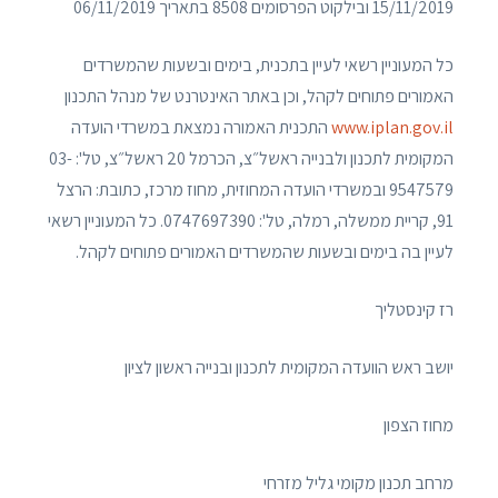
15/11/2019 ובילקוט הפרסומים 8508 בתאריך 06/11/2019
כל המעוניין רשאי לעיין בתכנית, בימים ובשעות שהמשרדים
האמורים פתוחים לקהל, וכן באתר האינטרנט של מנהל התכנון
www.iplan.gov.il
התכנית האמורה נמצאת במשרדי הועדה
המקומית לתכנון ולבנייה ראשל״צ, הכרמל 20 ראשל״צ, טל': 03-
9547579 ובמשרדי הועדה המחוזית, מחוז מרכז, כתובת: הרצל
91, קריית ממשלה, רמלה, טל': 0747697390. כל המעוניין רשאי
לעיין בה בימים ובשעות שהמשרדים האמורים פתוחים לקהל.
רז קינסטליך
יושב ראש הוועדה המקומית לתכנון ובנייה ראשון לציון
מחוז הצפון
מרחב תכנון מקומי גליל מזרחי