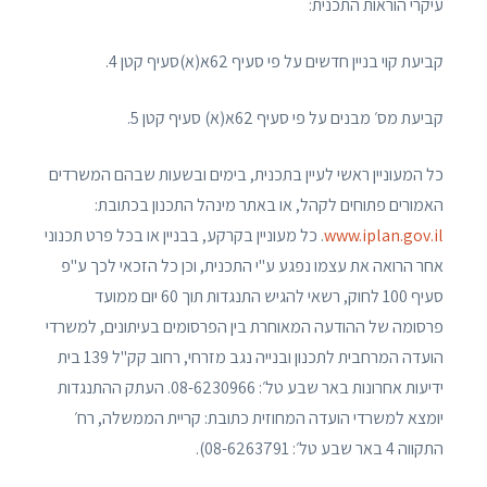
עיקרי הוראות התכנית:
קביעת קוי בניין חדשים על פי סעיף 62א(א)סעיף קטן 4.
קביעת מס׳ מבנים על פי סעיף 62א(א) סעיף קטן 5.
כל המעוניין ראשי לעיין בתכנית, בימים ובשעות שבהם המשרדים
האמורים פתוחים לקהל, או באתר מינהל התכנון בכתובת:
www.iplan.gov.il
. כל מעוניין בקרקע, בבניין או בכל פרט תכנוני
אחר הרואה את עצמו נפגע ע"י התכנית, וכן כל הזכאי לכך ע"פ
סעיף 100 לחוק, רשאי להגיש התנגדות תוך 60 יום ממועד
פרסומה של ההודעה המאוחרת בין הפרסומים בעיתונים, למשרדי
הועדה המרחבית לתכנון ובנייה נגב מזרחי, רחוב קק"ל 139 בית
ידיעות אחרונות באר שבע טל׳: 08-6230966. העתק ההתנגדות
יומצא למשרדי הועדה המחוזית כתובת: קריית הממשלה, רח׳
התקווה 4 באר שבע טל׳: 08-6263791).