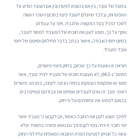
בפועל של עובד, בין אם בכוונתו לפטרו ובין אם העובד הודיע על
התפטרותו, ובלבד שישלם לעובד פיצוי בסכום השכר השווה
לשכר הרגיל בעד התקופה שלגביה .ויתר על עבודתו.
נוסף על כך, מוצע לעגן את חובתו של המעביד למסור לעובר,
בסיום יחסי העבודה, אישור בכתב בדבר תחילתם וסיומם של יחסי
עובד-מעביד.
הוראה זו נשענת על כך שכיום, בחוק פיצויי פיטורים,
התשכ״ג-963ו, לא מעוגנת חובתו של מעביד לצייד עובד, אשר
פוטר או שתקופת העסקתו בחוזה הגיעה לקיצה, במכתב פיטורים
רשמי. מצב זה גורם לעובדים שסיימו את עבודתם קשיים רבים
בבואם לממש את זכויותיהם על פי חוק.
לפיכך מוצע לעגן את החובה כאמור, וכן לקבוע כי מעביד אשר
יפר חובה זו יהיה צפוי לקנס וכך גם נושא משרה בתאגיד שלא
עשה כל שניתן למניעת הפרת החובות המוטלות עליו לפי החוק