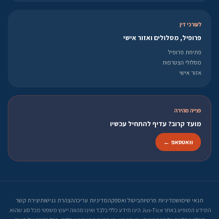
לעורכי דין
פרופיל, מסלולים ואזור אישי
פתיחת פרופיל
מסלולי הצטרפות
אזור אישי
פנייה מהירה
מועד קרוב? עדיף להתחיל עכשיו
וואטסאפ ←
תנאי שימוש
מדיניות פרטיות
ביטול ואספקה
מדיניות עריכה
הצהרת נגישות
יצירת קשר
המידע המופיע באתר Jus-Tice הינו מידע כללי בלבד ואינו מהווה ייעוץ משפטי מכל סוג שהוא.