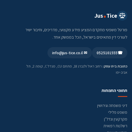
Jus
Tice
פורטל משפטי מתקדם המציע מידע מקצועי, מדריכים, וחיבור ישיר
לעורכי דין מתאימים בישראל, הכל בממשק אחד.
✉ info@jus-tice.co.il
0525101555
☎
כתובת בית עסק:
רחוב ראול ולנברג 18, מתחם CU, מגדל C, קומה 2, תל
אביב-יפו
תחומי התמחות
דיני משפחה וגירושין
משפט פלילי
מקרקעין ונדל"ן
רשלנות רפואית