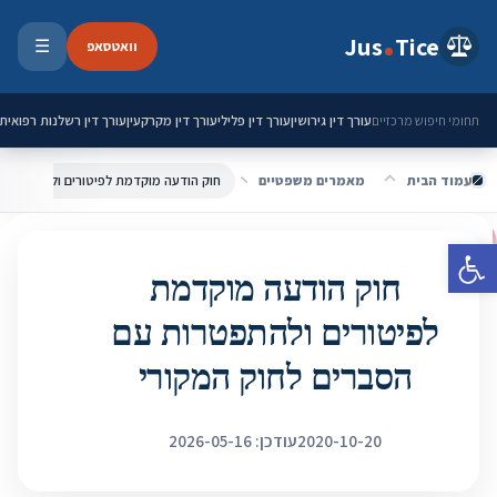
ילוג לתוכן
Jus
Tice
וואטסאפ
☰
פתיחת 
עורך דין גירושין
עורך דין פלילי
עורך דין מקרקעין
עורך דין רשלנות רפואית
תחומי חיפוש מרכזיים
עמוד הבית
מאמרים משפטיים
פתח סרגל נגישות
חוק הודעה מוקדמת
לפיטורים ולהתפטרות עם
הסברים לחוק המקורי
2020-10-20
עודכן: 2026-05-16