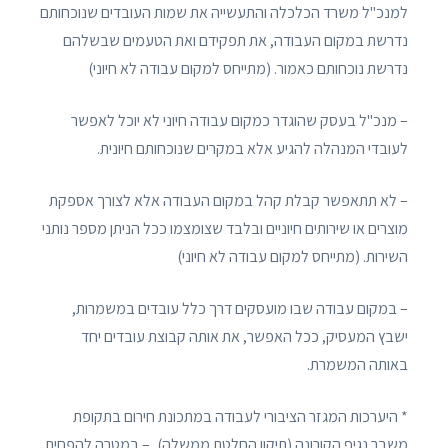
למנכ"ל משרד הכלכלה והתעשייה את שמות העובדים שנוכחותם
נדרשת במקום העבודה, את תפקידם ואת הטעמים שבשלהם
נדרשת נוכחותם כאמור. (מתייחס למקום עבודה לא חיוני)
– מנכ"ל בעסק שהוגדר כמקום עבודה חיוני לא יוכל לאפשר
לעובדי המנהלה להגיע אלא במקרים שנוכחותם חיונית.
– לא תתאפשר קבלת קהל במקום העבודה אלא לצורך אספקת
מוצרים או שירותים חיוניים ובלבד שצומצמו ככל הניתן מספר נותני
השירות. (מתייחס למקום עבודה לא חיוני)
– במקום עבודה שבו מועסקים דרך כלל עובדים במשמרות,
ישבץ המעסיק, ככל האפשר, את אותה קבוצת עובדים יחד
באותה המשמרת.
* היערכות המגזר הציבורי לעבודה במתכונת חירום בתקופת
משבר נגיף הקורונה (תיקון החלטת ממשלה), – במטרה להפחית