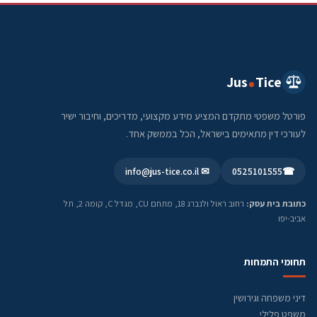
Jus
Tice
פורטל משפטי מתקדם המציע מידע מקצועי, מדריכים, וחיבור ישיר
לעורכי דין מתאימים בישראל, הכל בממשק אחד.
✉ info@jus-tice.co.il
0525101555
☎
כתובת בית עסק:
רחוב ראול ולנברג 18, מתחם CU, מגדל C, קומה 2, תל
אביב-יפו
תחומי התמחות
דיני משפחה וגירושין
משפט פלילי