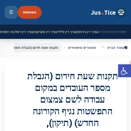
ילוג לתוכן
Jus
Tice
וואטסאפ
☰
פתיחת 
עורך דין גירושין
עורך דין פלילי
עורך דין מקרקעין
עורך דין רשלנות רפואית
תחומי חיפוש מרכזיים
עמוד הבית
מאמרים משפטיים
פתח סרגל נגישות
תקנות שעת חירום (הגבלת
מספר העובדים במקום
עבודה לשם צמצום
התפשטות נגיף הקורונה
החדש) (תיקון),