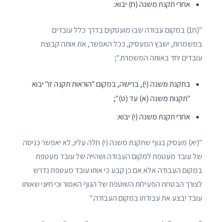
אחרי תקנת משנה (ח) יבוא:
"(ח1) במקום עבודה שבו מועסקים בדרך כלל עובדים
במשמרות, ישבץ המעסיק, ככל האפשר, את אותה קבוצת
עובדים יחד באותה המשמרת.";
בתקנת משנה (י), ברישה, במקום "הוראות תקנה זו" יבוא
"תקנות משנה (א) עד (ט)";
אחרי תקנת משנה (י) יבוא:
"(יא) מעסיק בגוף שתקנת משנה (י) חלה עליו, לא יאפשר כניסה
של עובד מעטפת למקום העבודה ושהייה של עובד מעטפת
במקום העבודה אלא אם כן קבע כי אותו עובד מעטפת נדרש
לצורך הבטחת הפעילות השוטפת של הגוף האמור וכי חיוני שאותו
עובד יבצע את עבודתו במקום העבודה."