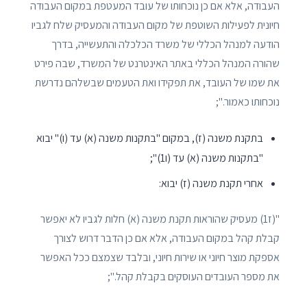
העבודה, אלא אם כן נוכחותו של עובד המעטפת במקום העבודה
חיונית לפעילות השוטפת של מקום העבודה והמעסיק שלח לגביו
הודעה למנהל הכללי של משרד הכלכלה והתעשייה, בדרך
שהורה המנהל הכללי באתר האינטרנט של המשרד, שבה פירט
את שמו של העובד, את תפקידו ואת הטעמים שבשלהם נדרשת
נוכחותו כאמור.";
בתקנת משנה (ז), במקום "בתקנות משנה (א) עד (ו)" יבוא
"בתקנות משנה (א) עד (ו1)";
אחרי תקנת משנה (ז) יבוא:
"(ז1) מעסיק שהוראות תקנת משנה (א) חלות לגביו לא יאפשר
קבלת קהל במקום העבודה, אלא אם כן הדבר דרוש לצורך
אספקת מוצר חיוני או שירות חיוני, ובלבד שצמצם ככל האפשר
את מספר העובדים העוסקים בקבלת קהל.";