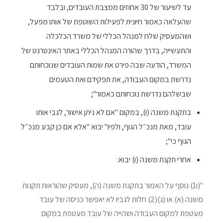
עד לשיעור של 30 אחוזים ממצבת העובדים, ובלבד
שהעלאה כאמור חיונית לפעילות השוטפת של אותו מפעל,
ושהמעסיק שלח למנהל הכללי של משרד הכלכלה
והתעשייה, בדרך שהורה המנהל הכללי באתר האינטרנט של
המשרד, הודעה שבה פירט את שמות העובדים שנוכחותם
נדרשת במקום העבודה, את תפקידם ואת הטעמים
שבשלהם נדרשת נוכחותם כאמור";
בתקנת משנה (ו), במקום "אם לא ניתן אישור, לגבי אותו
עובד, מאת מנכ״ל הגוף, ולפיו" יבוא "אלא אם כן קבע מנכ״ל
הגוף כי";
אחרי תקנת משנה (ו) יבוא:
"(ו1) נוסף על האמור בתקנת משנה (ה), מעסיק שהוראות תקנות
משנה (א) או (ג)(2) חלות לגביו לא יאפשר כניסה של עובד
מעטפת למקום העבודה ושהייה של עובד מעטפת במקום