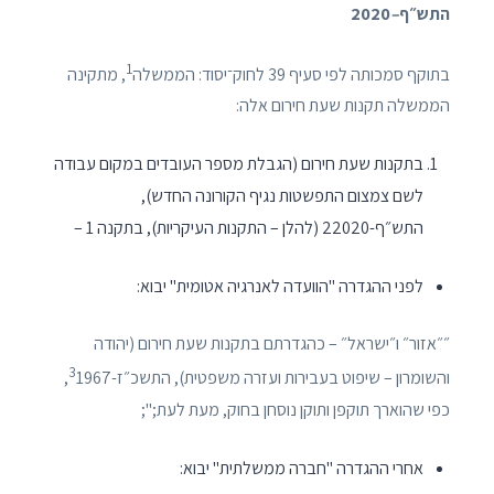
התש״ף
–
2020
1
בתוקף סמכותה לפי סעיף 39 לחוק־יסוד: הממשלה
, מתקינה
הממשלה תקנות שעת חירום אלה:
בתקנות שעת חירום (הגבלת מספר העובדים במקום עבודה
לשם צמצום התפשטות נגיף הקורונה החדש),
התש״ף-22020 (להלן – התקנות העיקריות), בתקנה 1 –
לפני ההגדרה "הוועדה לאנרגיה אטומית" יבוא:
״״אזור״ ו״ישראל״ – כהגדרתם בתקנות שעת חירום (יהודה
3
והשומרון – שיפוט בעבירות ועזרה משפטית), התשכ״ז-
1967,
כפי שהוארך תוקפן ותוקן נוסחן בחוק, מעת לעת;";
אחרי ההגדרה "חברה ממשלתית" יבוא: