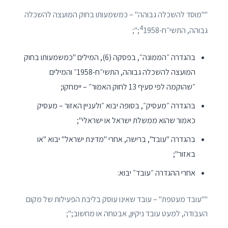
""מוסד להשכלה גבוהה" – כמשמעותו בחוק המועצה להשכלה
4
גבוהה, התשי״ח-
1958;";
בהגדרה ״הממונה״, בפסקה (6), המילים "כמשמעותו בחוק
המועצה להשכלה גבוהה, התשי״ח-1958״ והמילים
״שהוקמה לפי סעיף 13 לחוק האמור״ – יימחקו;
בהגדרה ״מעסיק״, בסופה יבוא ״ולעניין האזור – מעסיק
כאמור שהוא ממשלת ישראל או ישראלי";
בהגדרה "עובד", ברישה, אחרי "מדינת ישראל" יבוא "או
באזור";
אחרי ההגדרה ״עובד״ יבוא:
""עובד מעטפת" – עובד שאינו עוסק בליבת הפעילות של מקום
העבודה, למעט עובד ניקיון, אבטחה או מחשוב;";