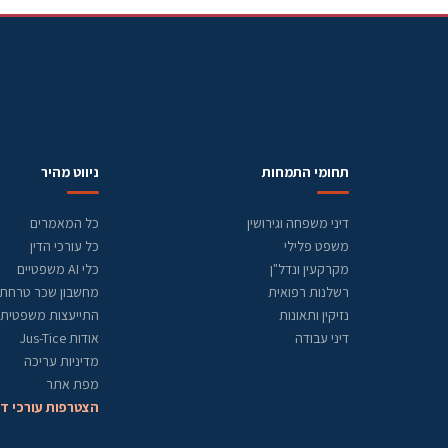
תחומי התמחות
ניווט מהיר
דיני משפחה וגירושין
כל המאמרים
משפט פלילי
כל עורכי הדין
מקרקעין ונדל"ן
כלי AI משפטיים
רשלנות רפואית
מחשבון שכר טרחת ע
נזיקין ותאונות
התייעצות משפטית
דיני עבודה
אודות Jus-Tice
מדיניות עריכה
מפת אתר
הצטרפות עורכי די