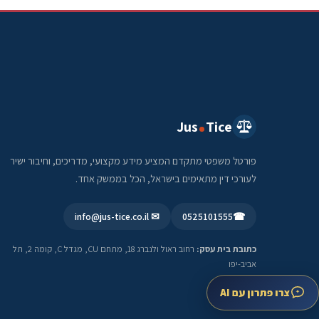
Jus
Tice
פורטל משפטי מתקדם המציע מידע מקצועי, מדריכים, וחיבור ישיר
לעורכי דין מתאימים בישראל, הכל בממשק אחד.
✉ info@jus-tice.co.il
0525101555
☎
כתובת בית עסק:
רחוב ראול ולנברג 18, מתחם CU, מגדל C, קומה 2, תל
אביב-יפו
צרו פתרון עם AI