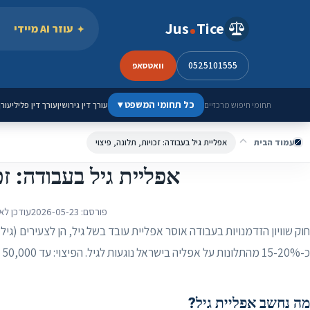
ילוג לתוכן
Jus
Tice
עוזר AI מיידי
0525101555
וואטסאפ
כל תחומי המשפט
▾
עורך דין גירושין
עורך דין פלילי
עורך
תחומי חיפוש מרכזיים
עמוד הבית
אפליית גיל בעבודה: זכויות, תלונה, פיצוי
אפליית גיל בעבודה: זכו
פורסם:
2026-05-23
עודכן לא
כ-15-20% מהתלונות על אפליה בישראל נוגעות לגיל. הפיצוי: עד 50,000 ₪ ללא הוכחת נזק.
מה נחשב אפליית גיל?