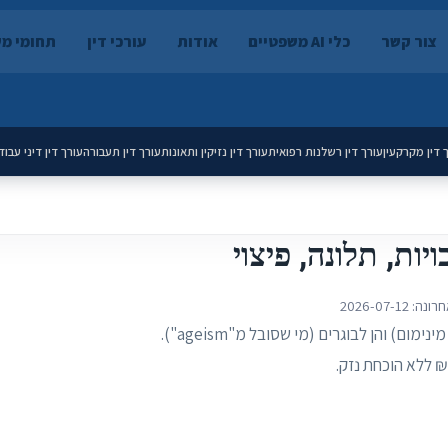
צור קשר
כלי AI משפטיים
אודות
עורכי דין
תחומי מ
 דין מקרקעין
עורך דין רשלנות רפואית
עורך דין נזיקין ותאונות
עורך דין תעבורה
עורך דין דיני עבוד
יות, תלונה, פיצוי
חרונה:
2026-07-12
חוק שוויון הזדמנויות בעבודה אוסר אפליית עובד בשל גיל, הן לצעירים (גיל מינימום) והן לבוגרים (מי שסובל מ"ageism").