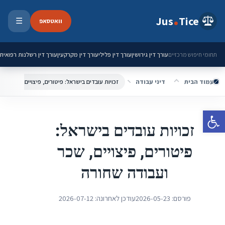
ילוג לתוכן
Jus
Tice
וואטסאפ
☰
פתיחת 
עורך דין גירושין
עורך דין פלילי
עורך דין מקרקעין
עורך דין רשלנות רפואית
תחומי חיפוש מרכזיים
עמוד הבית
דיני עבודה
זכויות עובדים בישראל: פיטורים, פיצויים, שכר ועב
פתח סרגל נגישות
זכויות עובדים בישראל:
פיטורים, פיצויים, שכר
ועבודה שחורה
פורסם:
2026-05-23
עודכן לאחרונה:
2026-07-12