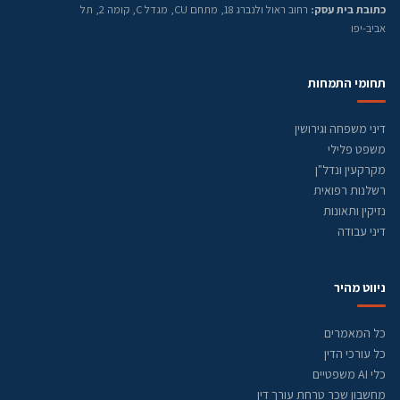
כתובת בית עסק:
רחוב ראול ולנברג 18, מתחם CU, מגדל C, קומה 2, תל
אביב-יפו
תחומי התמחות
דיני משפחה וגירושין
משפט פלילי
מקרקעין ונדל"ן
רשלנות רפואית
נזיקין ותאונות
דיני עבודה
ניווט מהיר
כל המאמרים
כל עורכי הדין
כלי AI משפטיים
מחשבון שכר טרחת עורך דין